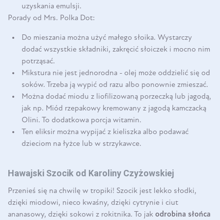
uzyskania emulsji.
Porady od Mrs. Polka Dot:
Do mieszania można użyć małego słoika. Wystarczy
dodać wszystkie składniki, zakręcić słoiczek i mocno nim
potrząsać.
Mikstura nie jest jednorodna - olej może oddzielić się od
soków. Trzeba ją wypić od razu albo ponownie zmieszać.
Można dodać miodu z liofilizowaną porzeczką lub jagodą,
jak np. Miód rzepakowy kremowany z jagodą kamczacką
Olini. To dodatkowa porcja witamin.
Ten eliksir można wypijać z kieliszka albo podawać
dzieciom na łyżce lub w strzykawce.
Hawajski Szocik od Karoliny Czyżowskiej
Przenieś się na chwilę w tropiki! Szocik jest lekko słodki,
dzięki miodowi, nieco kwaśny, dzięki cytrynie i ciut
ananasowy, dzięki sokowi z rokitnika. To jak
odrobina słońca