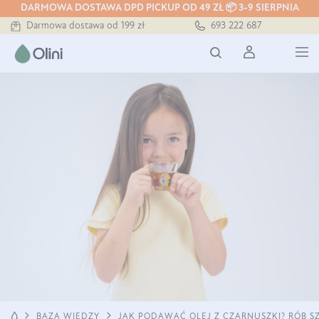
DARMOWA DOSTAWA DPD PICKUP OD 49 ZŁ 📦 3-9 SIERPNIA
Bezpieczna dostawa od 7,49 zł
693 222 687
Darmowa dostawa od 199 zł
Tłoczony zawsze na zimno
JAK PODAWAĆ OLEJ Z CZARNUSZKI? RÓB SZ
BAZA WIEDZY