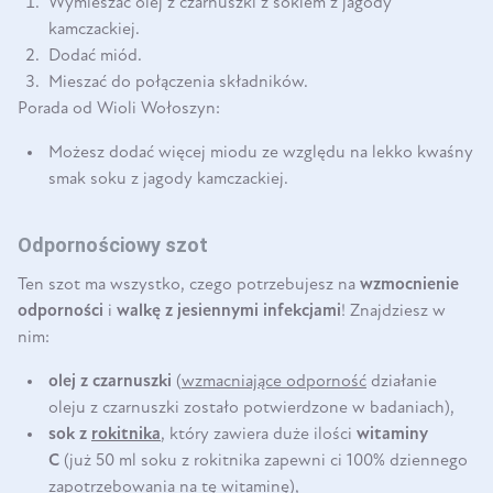
Wymieszać olej z czarnuszki z sokiem z jagody
kamczackiej.
Dodać miód.
Mieszać do połączenia składników.
Porada od Wioli Wołoszyn:
Możesz dodać więcej miodu ze względu na lekko kwaśny
smak soku z jagody kamczackiej.
Odpornościowy szot
Ten szot ma wszystko, czego potrzebujesz na
wzmocnienie
odporności
i
walkę z jesiennymi infekcjami
! Znajdziesz w
nim:
olej z czarnuszki
(
wzmacniające odporność
działanie
oleju z czarnuszki zostało potwierdzone w badaniach),
sok z
rokitnika
, który zawiera duże ilości
witaminy
C
(już 50 ml soku z rokitnika zapewni ci 100% dziennego
zapotrzebowania na tę witaminę),