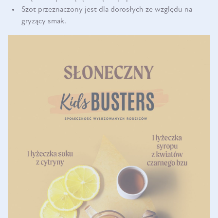
Szot przeznaczony jest dla dorosłych ze względu na
gryzący smak.