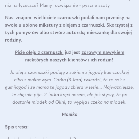
niż na łyżeczce? Mamy rozwiązanie - pyszne szoty
Nasi znajomi wielbiciele czarnuszki podali nam przepisy na
swoje ulubione mikstury z olejem z czarnuszki. Skorzystaj z
tych pomysłów albo stwórz autorską mieszankę dla swojej
rodziny.
Picie oleju z czarnuszki
już jest
zdrowym nawykiem
niektórych naszych klientów i ich rodzin!
Ja olej z czarnuszki podaję z sokiem z jagody kamczackiej
albo z malinowym. Córka (3-lata) twierdzi, że to sok z
gumijagód i że mama te jagody zbiera w lesie... Najważniejsze,
że chętnie pije. 2-latka kręci nosem, ale jak słyszy, że po
dostanie miodek od Olini, to wypija i czeka na miodek.
Monika
Spis treści: