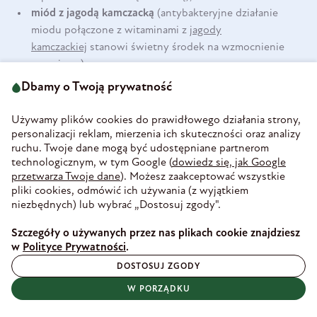
miód z jagodą kamczacką
(antybakteryjne działanie
miodu połączone z witaminami z
jagody
kamczackiej
stanowi świetny środek na wzmocnienie
organizmu)
rozgrzewający
imbir
(o
Dbamy o Twoją prywatność
właściwościach przeciwbakteryjnych,
przeciwwirusowych, przeciwzapalnych).
Używamy plików cookies do prawidłowego działania strony,
personalizacji reklam, mierzenia ich skuteczności oraz analizy
Składniki na 1 szota
(jeśli chcesz zrobić np. 5 szotów to
ruchu. Twoje dane mogą być udostępniane partnerom
zwiększ liczbę składników x5):
technologicznym, w tym Google (
dowiedz się, jak Google
przetwarza Twoje dane
). Możesz zaakceptować wszystkie
Imbir - 1 gruby plaster
pliki cookies, odmówić ich używania (z wyjątkiem
niezbędnych) lub wybrać „Dostosuj zgody".
Olej z czarnuszki tłoczony na zimno
- 1 łyżka
Sok z rokitnika
- 2 łyżki
Szczegóły o używanych przez nas plikach cookie znajdziesz
Miód z jagodą kamczacką
- pół łyżeczki
w
Polityce Prywatności
.
Sposób przygotowania
jednej porcji
:
DOSTOSUJ ZGODY
Imbir pokrój na grube plastry. Przeciśnij przez praskę
W PORZĄDKU
Dodaj łyżkę wody