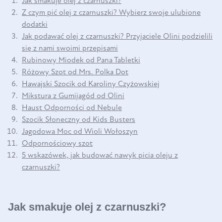
Jak smakuje olej z czarnuszki?
Z czym pić olej z czarnuszki? Wybierz swoje ulubione
dodatki
Jak podawać olej z czarnuszki? Przyjaciele Olini podzielili
się z nami swoimi przepisami
Rubinowy Miodek od Pana Tabletki
Różowy Szot od Mrs. Polka Dot
Hawajski Szocik od Karoliny Czyżowskiej
Mikstura z Gumijagód od Olini
Haust Odporności od Nebule
Szocik Słoneczny od Kids Busters
Jagodowa Moc od Wioli Wołoszyn
Odpornościowy szot
5 wskazówek, jak budować nawyk picia oleju z
czarnuszki?
Jak smakuje olej z czarnuszki?