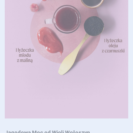
Jagodowa Moc od Wioli Wołoszyn