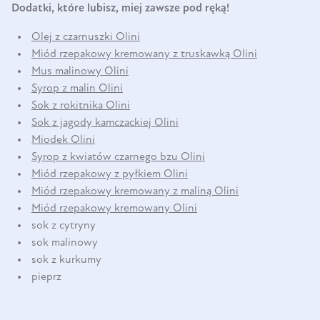
Dodatki, które lubisz, miej zawsze pod ręką!
Olej z czarnuszki Olini
Miód rzepakowy kremowany z truskawką Olini
Mus malinowy Olini
Syrop z malin Olini
Sok z rokitnika Olini
Sok z jagody kamczackiej Olini
Miodek Olini
Syrop z kwiatów czarnego bzu Olini
Miód rzepakowy z pyłkiem Olini
Miód rzepakowy kremowany z maliną Olini
Miód rzepakowy kremowany Olini
sok z cytryny
sok malinowy
sok z kurkumy
pieprz