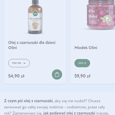
Olej z czarnuszki dla dzieci
Olini
Miodek Olini
100 ML
200 G
YKA
DO KOSZYKA
54,90 zł
59,90 zł
Z czym pić olej z czarnuszki
, aby się nie nudził? Chcesz
serwować go całej swojej rodzinie - codziennie, przez cały
rok? Zastanawiasz się,
jak podawać olej z czarnuszki
inaczej,