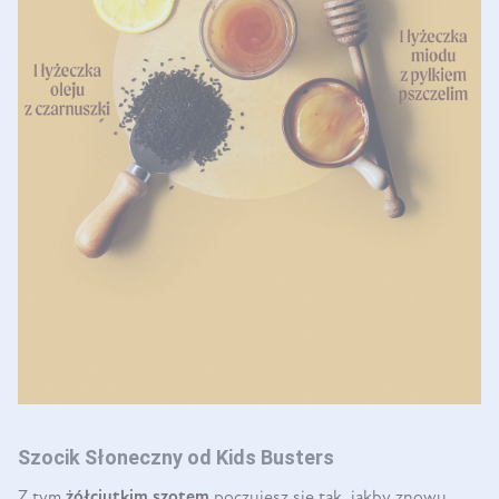
Szocik Słoneczny od Kids Busters
Z tym
żółciutkim szotem
poczujesz się tak, jakby znowu