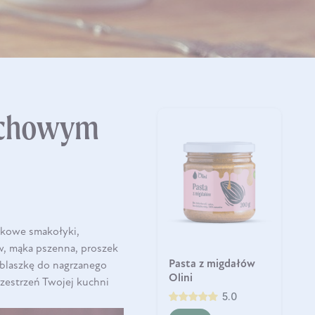
zechowym
tkowe smakołyki,
w, mąka pszenna, proszek
Pasta z migdałów
 blaszkę do nagrzanego
Olini
przestrzeń Twojej kuchni
5.0