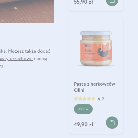
55,90 zł
ika. Możesz także dodać
asty orzechowe
nadają
ru.
Pasta z nerkowców
Olini
4.9
200 G
49,90 zł