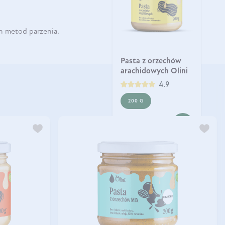
h metod parzenia.
Pasta z orzechów
arachidowych Olini
4.9
200 G
35,90 zł