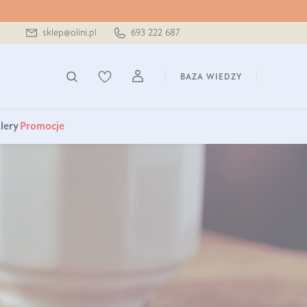
sklep@olini.pl
693 222 687
BAZA WIEDZY
lery
Promocje