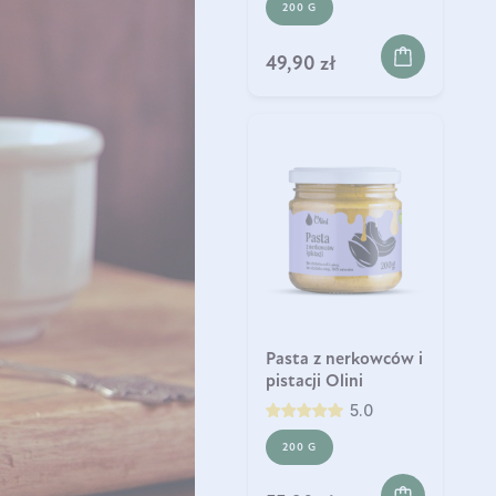
200 G
49,90 zł
Pasta z nerkowców i
pistacji Olini
5.0
200 G