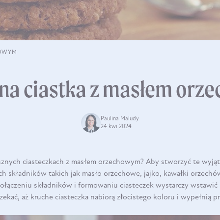
HOWYM
 na ciastka z masłem or
Paulina Maludy
24 kwi 2024
znych ciasteczkach z masłem orzechowym? Aby stworzyć te wyją
ch składników takich jak masło orzechowe, jajko, kawałki orzechó
 połączeniu składników i formowaniu ciasteczek wystarczy wstawić
czekać, aż kruche ciasteczka nabiorą złocistego koloru i wypełnią 