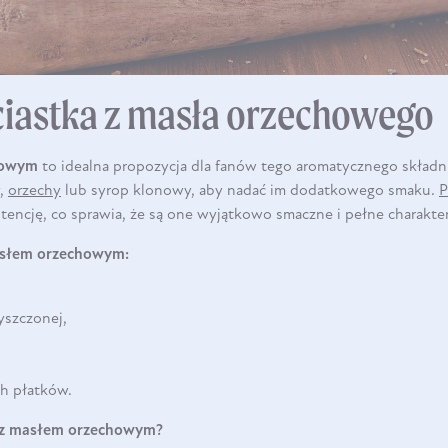
DO KOSZYKA
 ciastka z masła orzechowego
howym
to idealna propozycja dla fanów tego aromatycznego składn
y,
orzechy
lub syrop klonowy, aby nadać im dodatkowego smaku.
P
encję, co sprawia, że są one wyjątkowo smaczne i pełne charakte
masłem orzechowym:
yszczonej,
ch płatków.
DO KOSZYKA
a z masłem orzechowym?