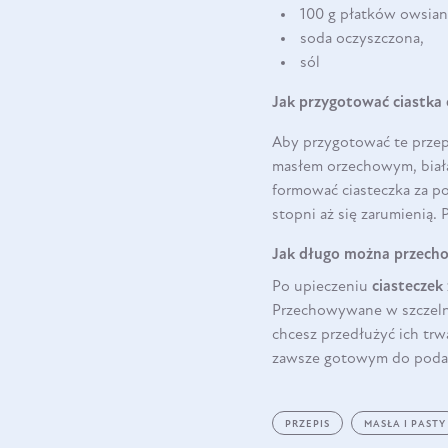
100 g płatków owsian
soda oczyszczona,
sól
Jak przygotować ciastk
Aby przygotować te prze
masłem orzechowym, białą 
formować ciasteczka za po
stopni aż się zarumienią. 
Jak długo można przech
Po upieczeniu
ciastecze
Przechowywane w szczelny
chcesz przedłużyć ich trw
zawsze gotowym do podan
PRZEPIS
MASŁA I PASTY