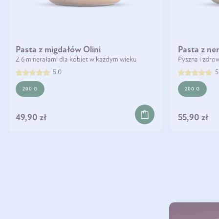
Pasta z migdałów Olini
Pasta z ner
Z 6 minerałami dla kobiet w każdym wieku
Pyszna i zdro
5.0
5
200 G
200 G
DO KOSZYKA
DO 
49,90 zł
55,90 zł