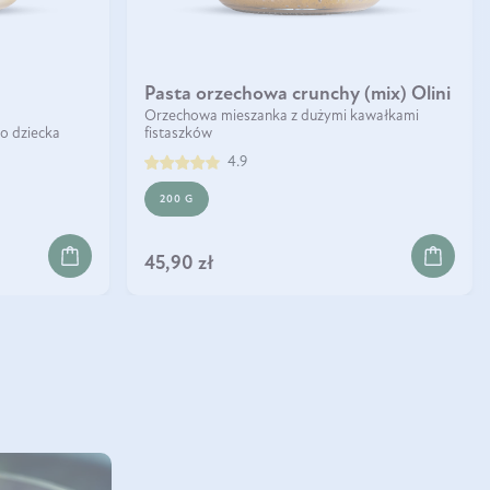
Orzechy ziemne
Pasta orzechowa crunchy (mix) Olini
Olini
Orzechowa mieszanka z dużymi kawałkami
5.0
o dziecka
fistaszków
4.9
170 G
200 G
24,90 zł
DO KOSZYKA
45,90 zł