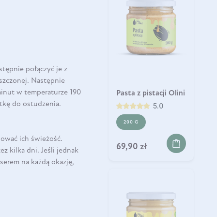
stępnie połączyć je z
yszczonej. Następnie
 minut w temperaturze 190
Pasta z pistacji Olini
atkę do ostudzenia.
5.0
200 G
ować ich świeżość.
69,90 zł
kilka dni. Jeśli jednak
serem na każdą okazję,