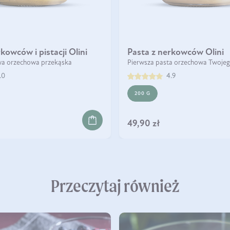
kowców i pistacji Olini
Pasta z nerkowców Olini
wa orzechowa przekąska
Pierwsza pasta orzechowa Twojeg
.0
4.9
200 G
DO KOSZYKA
KOSZYKA
DO KOSZYKA
49,90 zł
Przeczytaj również