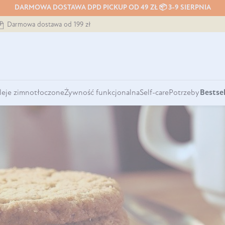
DARMOWA DOSTAWA DPD PICKUP OD 49 ZŁ 📦 3-9 SIERPNIA
Darmowa dostawa od 199 zł
leje zimnotłoczone
Żywność funkcjonalna
Self-care
Potrzeby
Bestsel