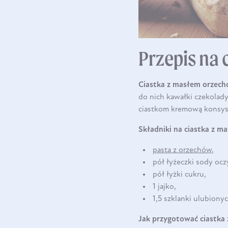
Przepis na
Ciastka z masłem orzec
do nich kawałki czekolad
ciastkom kremową konsyst
Składniki na ciastka z 
pasta z orzechów
,
pół łyżeczki sody ocz
pół łyżki cukru,
1 jajko,
1,5 szklanki ulubiony
Jak przygotować ciastk