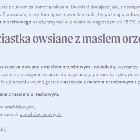
wraz z cukrem za pomocą miksera. Do miski dodajesz jajo, a następ
. Z powstałej masy formujesz niewielkie kulki, by później przełoży
ła orzechowego
należy trzymać w piekarniku nagrzanym do 180°C p
 ciastka owsiane z masłem or
zne
ciastka owsiane z masłem orzechowym i czekoladą
, wystarczy
ieczenia, a następnie wsadzić do nagrzanego piekarnika i piec prze
 Po upieczeniu wyjmij gorące
ciasteczka z masłem orzechowym
z p
siane z masłem orzechowym:
ów arachidowych
,
DO KOSZYKA
siekanych
orzechów ziemnych
,
odu)