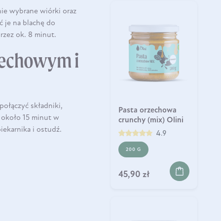
nie wybrane wiórki oraz
ć je na blachę do
rzez ok. 8 minut.
zechowym i
 połączyć składniki,
Pasta orzechowa
z około 15 minut w
crunchy (mix) Olini
iekarnika i
ostudź
.
4.9
200 G
45,90 zł