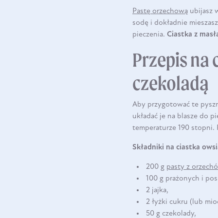
Pastę orzechową
ubijasz 
sodę i dokładnie mieszasz
pieczenia.
Ciastka z mas
Przepis na
czekoladą
Aby przygotować te pys
układać je na blasze do p
temperaturze 190 stopni.
Składniki na ciastka ow
200 g
pasty z orzech
100 g prażonych i po
2 jajka,
2 łyżki cukru (lub mi
50 g czekolady,