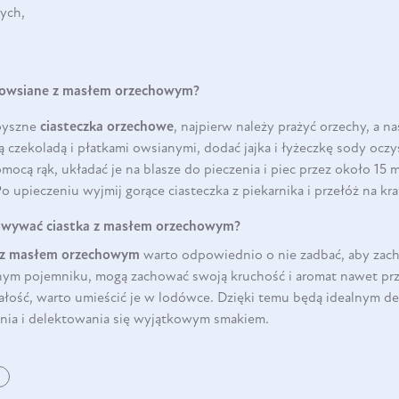
ych,
a owsiane z masłem orzechowym?
pyszne
ciasteczka orzechowe
, najpierw należy prażyć orzechy, a na
czekoladą i płatkami owsianymi, dodać jajka i łyżeczkę sody ocz
mocą rąk, układać je na blasze do pieczenia i piec przez około 15
Po upieczeniu wyjmij gorące ciasteczka z piekarnika i przełóż na kr
owywać ciastka z masłem orzechowym?
k z masłem orzechowym
warto odpowiednio o nie zadbać, aby zach
DO KOSZYKA
m pojemniku, mogą zachować swoją kruchość i aromat nawet przez 
ałość, warto umieścić je w lodówce. Dzięki temu będą idealnym de
ia i delektowania się wyjątkowym smakiem.