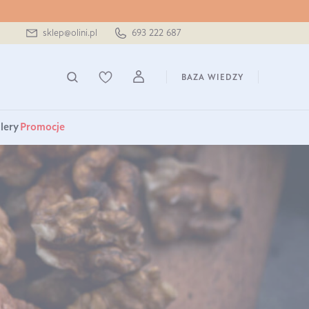
sklep@olini.pl
693 222 687
BAZA WIEDZY
lery
Promocje