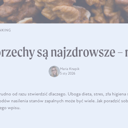
NKING
orzechy są najzdrowsze – 
Maria Knapik
5 sty 2026
rudno od razu stwierdzić dlaczego. Uboga dieta, stres, zła higiena
ów nasilenia stanów zapalnych może być wiele. Jak poradzić sobi
tego wpisu.