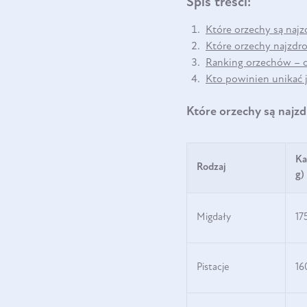
Spis treści:
Które orzechy są naj
Które orzechy najzdro
Ranking orzechów – c
Kto powinien unikać 
Które orzechy są najz
Ka
Rodzaj
g)
Migdały
17
Pistacje
16