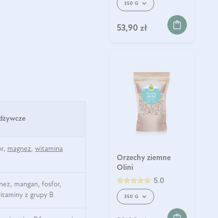
350 G
53,90 zł
odżywcze
or,
magnez
,
witamina
Orzechy ziemne
Olini
5.0
nez, mangan, fosfor,
witaminy z grupy B
350 G