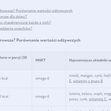
zdrowsze? Porównanie wartości odżywczych
DO KOSZYKA
wsze dla dzieci?
o charakteryzuje każde z nich?
jedzenia orzechów?
drowsze? Porównanie wartości odżywczych
lorie w porcji (30
NNKT
Najważniejsze składniki 
miedź, mangan, cynk, fosf
5 kcal
omega-6
E
,
witaminy z grupy B
luteina, żelazo, wapń, mag
0 kcal
omega-6
potas, cynk,
witamina C
, 