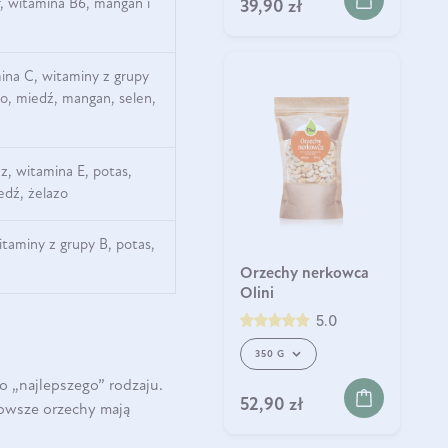
r, witamina B6, mangan i
39,90 zł
ina C, witaminy z grupy
o, miedź, mangan, selen,
z, witamina E, potas,
edź, żelazo
itaminy z grupy B, potas,
Orzechy nerkowca
Olini
5.0
350 G
o „najlepszego” rodzaju.
52,90 zł
owsze orzechy mają