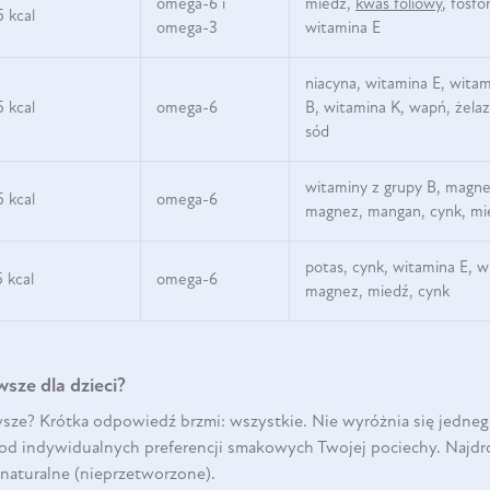
DO KOSZYKA
omega-6 i
miedź,
kwas foliowy
, fosfo
5 kcal
omega-3
witamina E
niacyna, witamina E, witam
5 kcal
omega-6
B, witamina K, wapń, żelaz
sód
witaminy z grupy B, magne
5 kcal
omega-6
magnez, mangan, cynk, mi
potas, cynk, witamina E, w
5 kcal
omega-6
magnez, miedź, cynk
sze dla dzieci?
sze? Krótka odpowiedź brzmi: wszystkie. Nie wyróżnia się jedneg
DO KOSZYKA
od indywidualnych preferencji smakowych Twojej pociechy. Najdr
naturalne (nieprzetworzone).