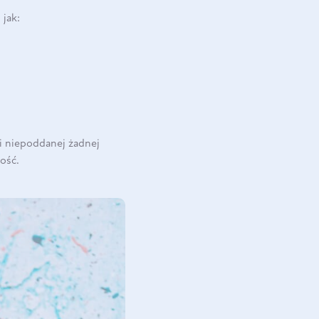
 jak:
ji niepoddanej żadnej
ość.