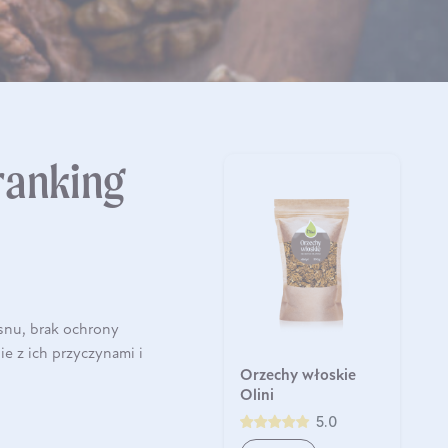
ranking
 snu, brak ochrony
e z ich przyczynami i
Orzechy włoskie
Olini
5.0