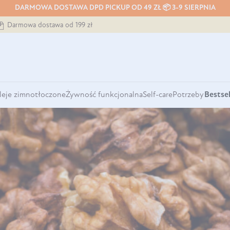
DARMOWA DOSTAWA DPD PICKUP OD 49 ZŁ 📦 3-9 SIERPNIA
Darmowa dostawa od 199 zł
leje zimnotłoczone
Żywność funkcjonalna
Self-care
Potrzeby
Bestsel