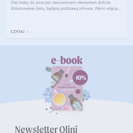
Olej lniany do picia jest nieocenionym elementem dobrze
zbilansowanej diety, będącej podstawą zdrowia. Warto włączyć
do jadłospisu ten jeden z najzdrowszych olejów roślinnych. To
prawdziwe bogactwo wi
CZYTAJ
Newsletter Olini