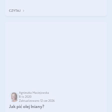
można olej z czarnuszki
CZYTAJ
Agnieszka Maciejowska
8 lis 2020
Zaktualizowano 12 cze 2026
Jak pić olej lniany?