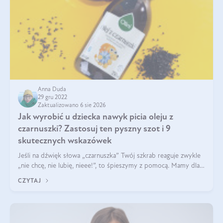
Anna Duda
29 gru 2022
Zaktualizowano 6 sie 2026
Jak wyrobić u dziecka nawyk picia oleju z
czarnuszki? Zastosuj ten pyszny szot i 9
skutecznych wskazówek
Jeśli na dźwięk słowa „czarnuszka” Twój szkrab reaguje zwykle
„nie chcę, nie lubię, nieee!”, to śpieszymy z pomocą. Mamy dla
Ciebie przepis na pysznego szota z olejem z czarnuszki i kilka
CZYTAJ
wskazówek wz