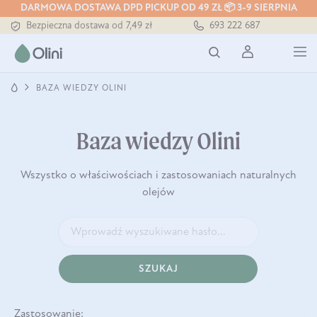
DARMOWA DOSTAWA DPD PICKUP OD 49 ZŁ 📦 3-9 SIERPNIA
Tłoczony zawsze na zimno
693 222 687
Bezpieczna dostawa od 7,49 zł
Darmowa dostawa od 199 zł
Tłoczony zawsze na zimno
BAZA WIEDZY OLINI
Baza wiedzy Olini
Wszystko o właściwościach i zastosowaniach naturalnych
olejów
SZUKAJ
Zastosowanie: