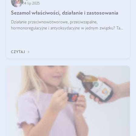
14 lip 2025
Sezamol właściwości, działanie i zastosowania
Działanie przeciwnowotworowe, przeciwzapalne,
hormonoregulacyjne i antyoksydacyjne w jednym związku? Tak
— to właśnie natura sezamolu, który obecny jest w oleju
sezamowym. Dowiedz się, dlaczego warto wprowadzić go do
swojej diety — być może to pierwsza ok
CZYTAJ