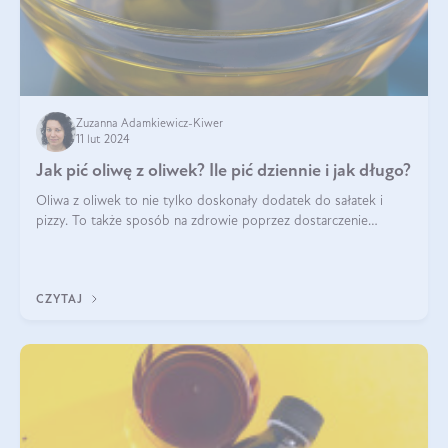
Zuzanna Adamkiewicz-Kiwer
11 lut 2024
Jak pić oliwę z oliwek? Ile pić dziennie i jak długo?
Oliwa z oliwek to nie tylko doskonały dodatek do sałatek i
pizzy. To także sposób na zdrowie poprzez dostarczenie
cennych kwasów omega. Na nich jednak bogactwo oliwy z
oliwek się nie kończy. Czy moż
CZYTAJ