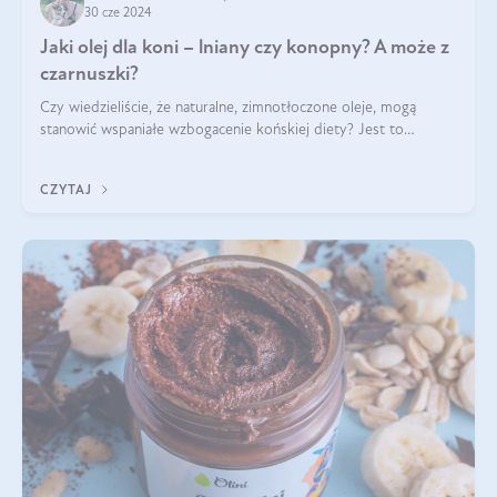
30 cze 2024
Jaki olej dla koni – lniany czy konopny? A może z
czarnuszki?
Czy wiedzieliście, że naturalne, zimnotłoczone oleje, mogą
stanowić wspaniałe wzbogacenie końskiej diety? Jest to
poparte hasłem „W oleju moc i siła”, które Polski Związek
Hodowców Koni stosuje, by
CZYTAJ