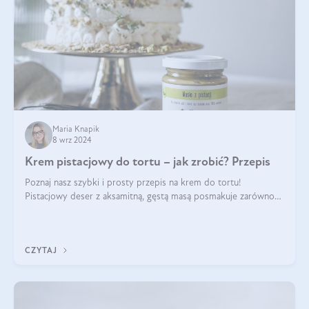
Maria Knapik
8 wrz 2024
Krem pistacjowy do tortu – jak zrobić? Przepis
Poznaj nasz szybki i prosty przepis na krem do tortu!
Pistacjowy deser z aksamitną, gęstą masą posmakuje zarówno
domownikom, jak i gościom. Dzięki niemu każdy kawałek ciasta
będzie prawdziwą ucztą dla
CZYTAJ