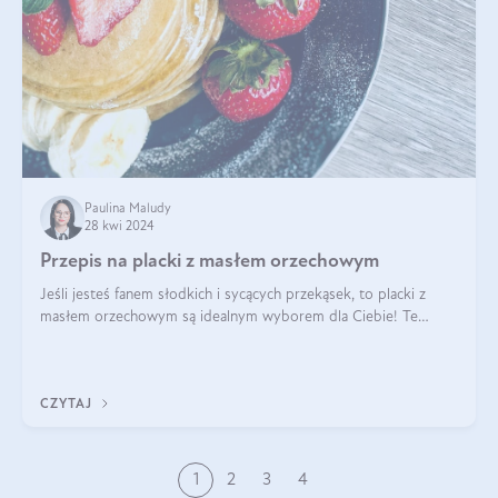
Paulina Maludy
28 kwi 2024
Przepis na placki z masłem orzechowym
Jeśli jesteś fanem słodkich i sycących przekąsek, to placki z
masłem orzechowym są idealnym wyborem dla Ciebie! Te
pyszne placuszki, idealne na śniadanie lub podwieczorek z
pewnością dostarczą Ci ener
CZYTAJ
1
2
3
4