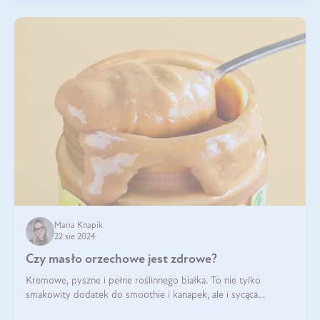
Maria Knapik
22 sie 2024
Czy masło orzechowe jest zdrowe?
Kremowe, pyszne i pełne roślinnego białka. To nie tylko
smakowity dodatek do smoothie i kanapek, ale i sycąca
przekąska dla całej rodziny. Czy warto jeść masło orzechowe?