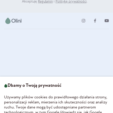
Akceptuję
Regulamin
i
Politykę prywatności
.
ul. Strzegomska 49
693 222 687
58-160 Świebodzice
Dbamy o Twoją prywatność
sklep@olini.pl
Polska
NIP 8860027066
Używamy plików cookies do prawidłowego działania strony,
REGON 890213034
personalizacji reklam, mierzenia ich skuteczności oraz analizy
ruchu. Twoje dane mogą być udostępniane partnerom
INFORMACJE
technologicznym, w tym Google (
dowiedz się, jak Google