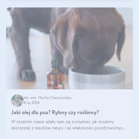
lek. wet. Marika Chaszczyńska
8 lip 2024
Jaki olej dla psa? Rybny czy roślinny?
W ostatnim czasie udało nam się zrozumieć, jak możemy
skorzystać z zasobów natury i jej właściwości prozdrowotnych,
na korzyść naszą i naszych ukochanych pupili. Zaczynaliśmy