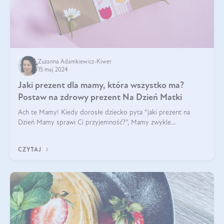
Zuzanna Adamkiewicz-Kiwer
15 maj 2024
Jaki prezent dla mamy, która wszystko ma?
Postaw na zdrowy prezent Na Dzień Matki
Ach te Mamy! Kiedy dorosłe dziecko pyta “jaki prezent na
Dzień Mamy sprawi Ci przyjemność?”, Mamy zwykle
odpowiadają ”Ja już wszystko mam!”. Co roku to samo. Jak
więc wybrać zdrowy prezent na Dzień Ma
CZYTAJ