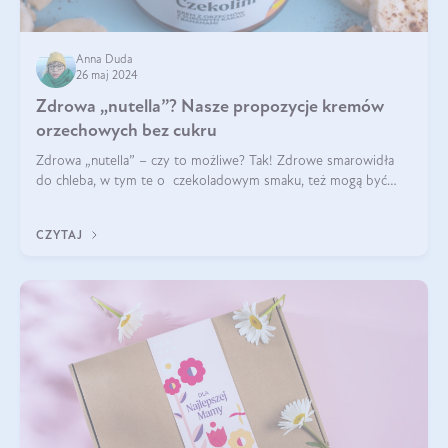
Anna Duda
26 maj 2024
Zdrowa „nutella”? Nasze propozycje kremów
orzechowych bez cukru
Zdrowa „nutella” – czy to możliwe? Tak! Zdrowe smarowidła
do chleba, w tym te o czekoladowym smaku, też mogą być
pyszne. Przeczytaj nasz artykuł i dowiedz się więcej!
CZYTAJ