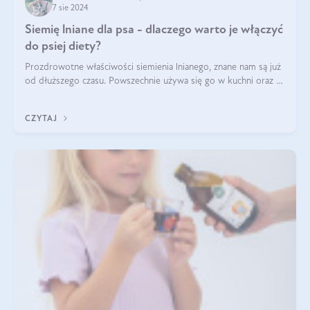
7 sie 2024
Siemię lniane dla psa - dlaczego warto je włączyć
do psiej diety?
Prozdrowotne właściwości siemienia lnianego, znane nam są już
od dłuższego czasu. Powszechnie używa się go w kuchni oraz w
produktach kosmetycznych dla ludzi. Mało osób wie, że te
same właściwości odn
CZYTAJ