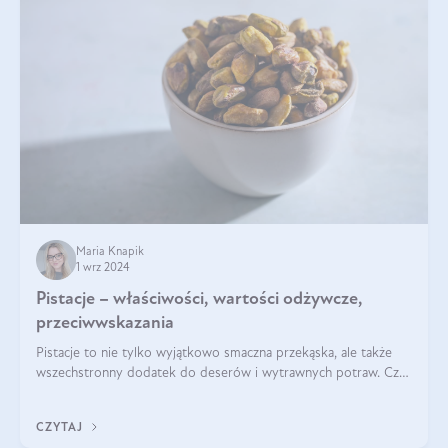
Maria Knapik
1 wrz 2024
Pistacje – właściwości, wartości odżywcze,
przeciwwskazania
Pistacje to nie tylko wyjątkowo smaczna przekąska, ale także
wszechstronny dodatek do deserów i wytrawnych potraw. Czy
pistacje są zdrowe? Jakie są ich właściwości? Gdzie rosną i czy
każdy może się ni
CZYTAJ