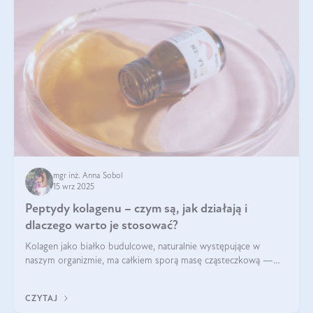
mgr inż. Anna Sobol
15 wrz 2025
Peptydy kolagenu – czym są, jak działają i
dlaczego warto je stosować?
Kolagen jako białko budulcowe, naturalnie występujące w
naszym organizmie, ma całkiem sporą masę cząsteczkową —
nawet do 300 kDa. Jeśli chcielibyśmy suplementować go w tej
formie, byłby trudno strawialny. Aby był lepiej przyswajalny i
CZYTAJ
bardziej biodostępny