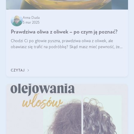
Anna Duda
5 mar 2025
Prawdziwa oliwa z oliwek – po czym ją poznać?
Chodzi Ci po głowie pyszna, prawdziwa oliwa z oliwek, ale
obawiasz się trafić na podróbkę? Skąd masz mieć pewność, że
produkt, który kupujesz, powstał z owoców z oliwnych gajów?
A do tego jest śwież
CZYTAJ