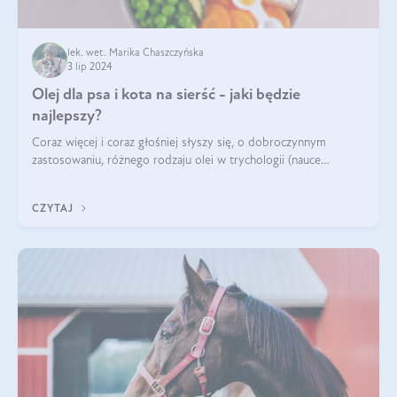
lek. wet. Marika Chaszczyńska
3 lip 2024
Olej dla psa i kota na sierść - jaki będzie
najlepszy?
Coraz więcej i coraz głośniej słyszy się, o dobroczynnym
zastosowaniu, różnego rodzaju olei w trychologii (nauce
poświęconej higienie włosów i skóry głowy). Fantastycznie
sprawdzają się przy wypadan
CZYTAJ