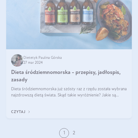
Dietetyk Paulina Górska
27 mar 2024
Dieta śródziemnomorska - przepisy, jadłospis,
zasady
Dieta śródziemnomorska już szósty raz z rzędu została wybrana
najzdrowszą dietą świata. Skąd takie wyróżnienie? Jakie są
zalety diety śródziemnomorskiej i jak wprowadzić jej zasady w
życie? Wszystko z
CZYTAJ
1
2