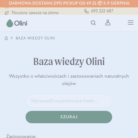
DARMOWA DOSTAWA DPD PICKUP OD 49 ZŁ 📦 3-9 SIERPNIA
Darmowa dostawa od 199 zł
693 222 687
Tłoczony zawsze na zimno
Bezpieczna dostawa od 7,49 zł
Darmowa dostawa od 199 zł
Tłoczony zawsze na zimno
BAZA WIEDZY OLINI
Baza wiedzy Olini
Wszystko o właściwościach i zastosowaniach naturalnych
olejów
SZUKAJ
Zastosowanie: