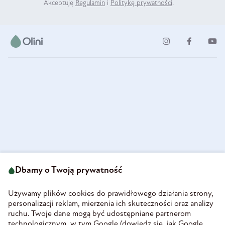
Akceptuję
Regulamin
i
Politykę prywatności
.
ul. Strzegomska 49
693 222 687
58-160 Świebodzice
Dbamy o Twoją prywatność
sklep@olini.pl
Polska
NIP 8860027066
Używamy plików cookies do prawidłowego działania strony,
REGON 890213034
personalizacji reklam, mierzenia ich skuteczności oraz analizy
ruchu. Twoje dane mogą być udostępniane partnerom
INFORMACJE
technologicznym, w tym Google (
dowiedz się, jak Google