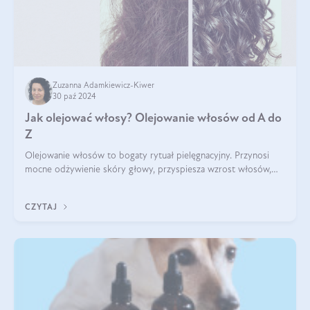
Zuzanna Adamkiewicz-Kiwer
30 paź 2024
Jak olejować włosy? Olejowanie włosów od A do
Z
Olejowanie włosów to bogaty rytuał pielęgnacyjny. Przynosi
mocne odżywienie skóry głowy, przyspiesza wzrost włosów,
wspiera przy walce z łupieżem i ŁZS, zamyka nawilżenie we
wnętrzu włosa. Brzmi ekskl
CZYTAJ