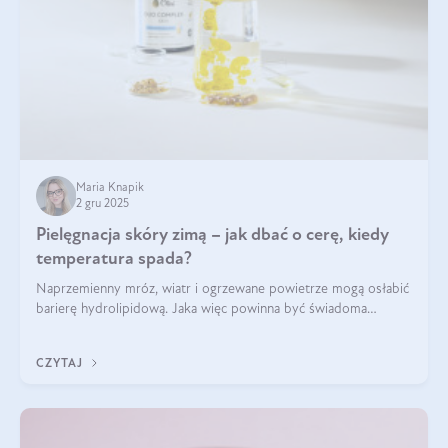
Maria Knapik
2 gru 2025
Pielęgnacja skóry zimą – jak dbać o cerę, kiedy
temperatura spada?
Naprzemienny mróz, wiatr i ogrzewane powietrze mogą osłabić
barierę hydrolipidową. Jaka więc powinna być świadoma
pielęgnacja w okresie chłodnych miesięcy?
CZYTAJ