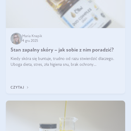
Maria Knapik
4 gru 2025
Stan zapalny skóry – jak sobie z nim poradzić?
Kiedy skóra się buntuje, trudno od razu stwierdzić dlaczego.
Uboga dieta, stres, zła higiena snu, brak ochrony
przeciwsłonecznej – powodów nasilenia stanów zapalnych może
być wiele. Jak poradzić sobie z ich przyczynami i skutkami?
CZYTAJ