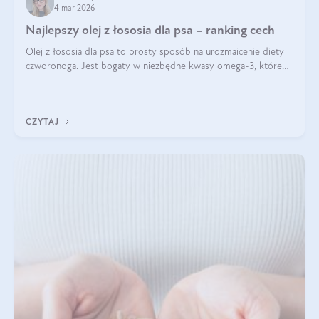
4 mar 2026
Najlepszy olej z łososia dla psa – ranking cech
Olej z łososia dla psa to prosty sposób na urozmaicenie diety
czworonoga. Jest bogaty w niezbędne kwasy omega-3, które
mogą pozytywnie wpłynąć na ogólną formę pupila. Na jakie
właściwości tego oleju rybiego warto w szczególności zwrócić
uwagę?
CZYTAJ