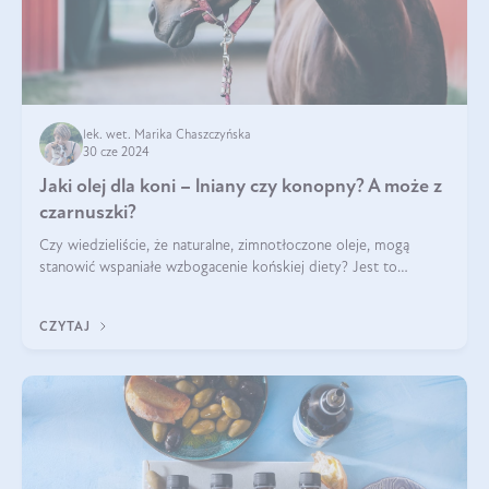
lek. wet. Marika Chaszczyńska
30 cze 2024
Jaki olej dla koni – lniany czy konopny? A może z
czarnuszki?
Czy wiedzieliście, że naturalne, zimnotłoczone oleje, mogą
stanowić wspaniałe wzbogacenie końskiej diety? Jest to
poparte hasłem „W oleju moc i siła”, które Polski Związek
Hodowców Koni stosuje, by
CZYTAJ