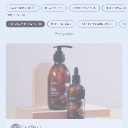
NA ODPORNOŚĆ
DLA DZIECI
KOSMETYCZNE
OLEJOWANIE
Tematyka:
OLIWA Z OLIWEK
OLEJ LNIANY
OLEJ Z CZARNUSZKI
OC
29 artykułów
Maria Knapik