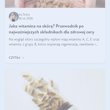
Iza Sykut
26 lut 2026
Jaka witamina na skórę? Przewodnik po
najważniejszych składnikach dla zdrowej cery
Na wygląd skóry szczególny wpływ mają witaminy A, C, E oraz
witaminy z grupy B, które wspierają regenerację, nawilżenie i
ochronę przed stresem oksydacyjnym. Odpowiednia podaż
tych witamin wspiera elastyczność skóry i jej naturalny blask.
CZYTAJ