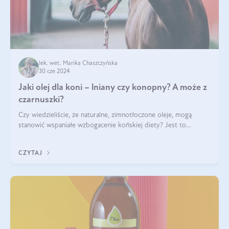
lek. wet. Marika Chaszczyńska
30 cze 2024
Jaki olej dla koni – lniany czy konopny? A może z
czarnuszki?
Czy wiedzieliście, że naturalne, zimnotłoczone oleje, mogą
stanowić wspaniałe wzbogacenie końskiej diety? Jest to
poparte hasłem „W oleju moc i siła”, które Polski Związek
Hodowców Koni stosuje, by
CZYTAJ