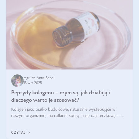
mgr inż. Anna Sobol
15 wrz 2025
Peptydy kolagenu – czym są, jak działają i
dlaczego warto je stosować?
Kolagen jako białko budulcowe, naturalnie występujące w
naszym organizmie, ma całkiem sporą masę cząsteczkową —
nawet do 300 kDa. Jeśli chcielibyśmy suplementować go w tej
formie, byłby trudno strawialny. Aby był lepiej przyswajalny i
CZYTAJ
bardziej biodostępny