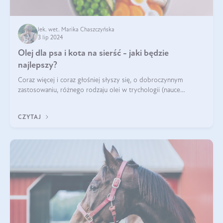
lek. wet. Marika Chaszczyńska
3 lip 2024
Olej dla psa i kota na sierść - jaki będzie
najlepszy?
Coraz więcej i coraz głośniej słyszy się, o dobroczynnym
zastosowaniu, różnego rodzaju olei w trychologii (nauce
poświęconej higienie włosów i skóry głowy). Fantastycznie
sprawdzają się przy wypadan
CZYTAJ