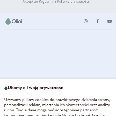
Akceptuję
Regulamin
i
Politykę prywatności
.
ul. Strzegomska 49
693 222 687
58-160 Świebodzice
Dbamy o Twoją prywatność
sklep@olini.pl
Polska
NIP 8860027066
Używamy plików cookies do prawidłowego działania strony,
REGON 890213034
personalizacji reklam, mierzenia ich skuteczności oraz analizy
ruchu. Twoje dane mogą być udostępniane partnerom
INFORMACJE
technologicznym, w tym Google (
dowiedz się, jak Google