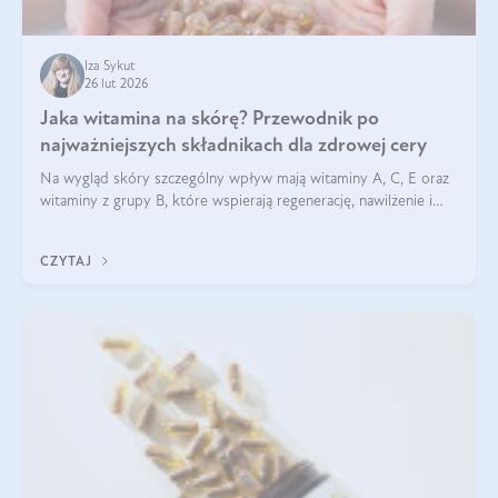
Iza Sykut
26 lut 2026
Jaka witamina na skórę? Przewodnik po
najważniejszych składnikach dla zdrowej cery
Na wygląd skóry szczególny wpływ mają witaminy A, C, E oraz
witaminy z grupy B, które wspierają regenerację, nawilżenie i
ochronę przed stresem oksydacyjnym. Odpowiednia podaż
tych witamin wspiera elastyczność skóry i jej naturalny blask.
CZYTAJ