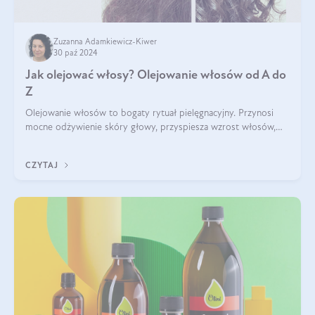
Zuzanna Adamkiewicz-Kiwer
30 paź 2024
Jak olejować włosy? Olejowanie włosów od A do
Z
Olejowanie włosów to bogaty rytuał pielęgnacyjny. Przynosi
mocne odżywienie skóry głowy, przyspiesza wzrost włosów,
wspiera przy walce z łupieżem i ŁZS, zamyka nawilżenie we
wnętrzu włosa. Brzmi ekskl
CZYTAJ