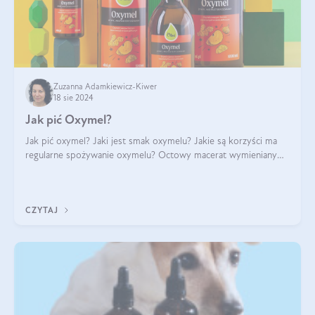
Zuzanna Adamkiewicz-Kiwer
18 sie 2024
Jak pić Oxymel?
Jak pić oxymel? Jaki jest smak oxymelu? Jakie są korzyści ma
regularne spożywanie oxymelu? Octowy macerat wymieniany
był jak lek już w renesansowych farmakopeach. Obecnie wraca
do łask. Nie mogło zabr
CZYTAJ