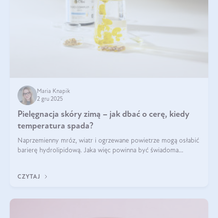
Maria Knapik
2 gru 2025
Pielęgnacja skóry zimą – jak dbać o cerę, kiedy
temperatura spada?
Naprzemienny mróz, wiatr i ogrzewane powietrze mogą osłabić
barierę hydrolipidową. Jaka więc powinna być świadoma
pielęgnacja w okresie chłodnych miesięcy?
CZYTAJ