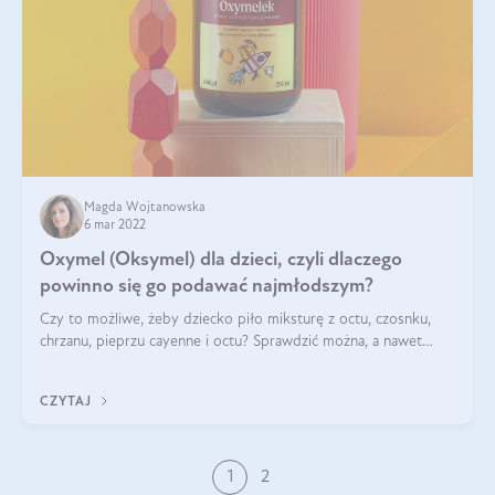
Magda Wojtanowska
6 mar 2022
Oxymel (Oksymel) dla dzieci, czyli dlaczego
powinno się go podawać najmłodszym?
Czy to możliwe, żeby dziecko piło miksturę z octu, czosnku,
chrzanu, pieprzu cayenne i octu? Sprawdzić można, a nawet
warto! Wśród dzieci nie brakuje miłośników oxymelu. Mówi się,
że jest bezpieczny (
CZYTAJ
1
2