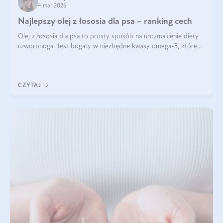
4 mar 2026
Najlepszy olej z łososia dla psa – ranking cech
Olej z łososia dla psa to prosty sposób na urozmaicenie diety
czworonoga. Jest bogaty w niezbędne kwasy omega-3, które
mogą pozytywnie wpłynąć na ogólną formę pupila. Na jakie
właściwości tego oleju rybiego warto w szczególności zwrócić
uwagę?
CZYTAJ