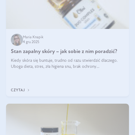
Maria Knapik
4 gru 2025
Stan zapalny skóry – jak sobie z nim poradzić?
Kiedy skóra się buntuje, trudno od razu stwierdzić dlaczego.
Uboga dieta, stres, zła higiena snu, brak ochrony
przeciwsłonecznej – powodów nasilenia stanów zapalnych może
być wiele. Jak poradzić sobie z ich przyczynami i skutkami?
CZYTAJ