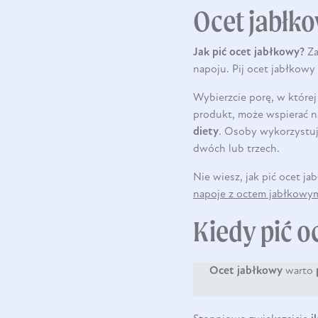
Ocet jabłko
Jak pić ocet jabłkowy?
Za
napoju. Pij ocet jabłkowy
Wybierzcie porę, w której
produkt, może
wspierać n
diety
. Osoby wykorzystu
dwóch lub trzech.
Nie wiesz, jak pić ocet j
napoje z octem jabłkowy
Kiedy pić o
Ocet jabłkowy
warto