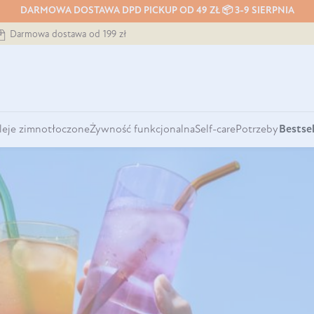
DARMOWA DOSTAWA DPD PICKUP OD 49 ZŁ 📦 3-9 SIERPNIA
Darmowa dostawa od 199 zł
leje zimnotłoczone
Żywność funkcjonalna
Self-care
Potrzeby
Bestsel