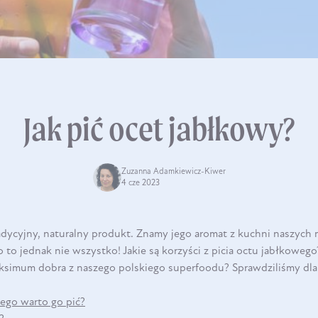
Jak pić ocet jabłkowy?
Zuzanna Adamkiewicz-Kiwer
4 cze 2023
adycyjny, naturalny produkt. Znamy jego aromat z kuchni naszych 
o jednak nie wszystko! Jakie są korzyści z picia octu jabłkowego?
ksimum dobra z naszego polskiego superfoodu? Sprawdziliśmy dl
zego warto go pić?