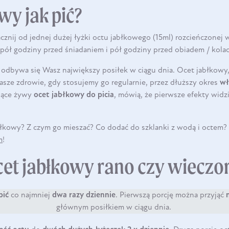
wy jak pić?
cznij od jednej dużej łyżki octu jabłkowego (15ml) rozcieńczonej
 pół godziny przed śniadaniem i pół godziny przed obiadem / kolac
 odbywa się Wasz największy posiłek w ciągu dnia.
Ocet jabłkowy
asze zdrowie
, gdy stosujemy go
regularnie
, przez dłuższy okres
wł
jące żywy
ocet jabłkowy do picia
, mówią, że pierwsze
efekty
widz
abłkowy? Z czym go mieszać? Co dodać do szklanki z wodą i octem
m
!
cet jabłkowy rano czy wieczo
pić
co najmniej
dwa razy dziennie
. Pierwszą porcję można przyjąć
głównym posiłkiem w ciągu dnia.