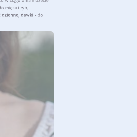
ctu w ciągu dnia możecie
o mięsa i ryb,
ć
dziennej dawki
- do