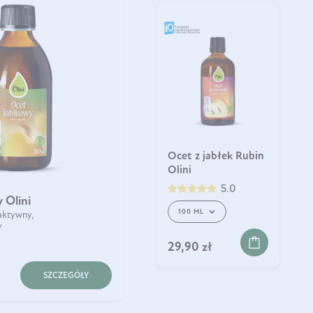
Ocet z jabłek Rubin
Olini
5.0
 Olini
100 ML
aktywny,
y
29,90 zł
SZCZEGÓŁY