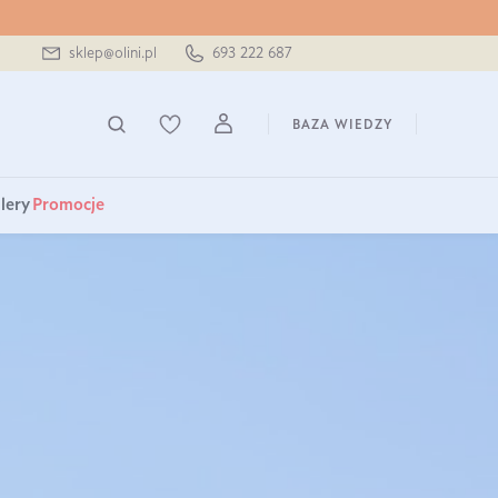
sklep@olini.pl
693 222 687
BAZA WIEDZY
lery
Promocje