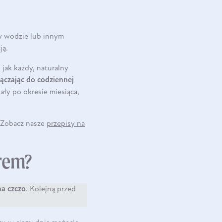
 w wodzie lub innym
ją.
, jak każdy, naturalny
ączając do codziennej
iały po okresie
miesiąca
,
? Zobacz nasze
przepisy na
rem?
na czczo
. Kolejną przed