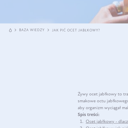
BAZA WIEDZY
JAK PIĆ OCET JABŁKOWY?
Żywy ocet jabłkowy to tr
smakowe octu jabłkowego t
aby organizm wyciągał ma
Spis treści:
Ocet jabłkowy - dlac