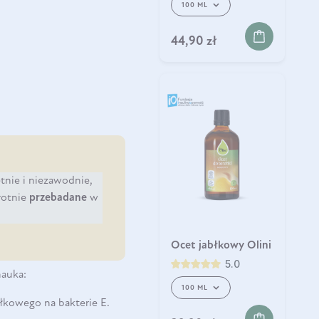
100 ML
44,90 zł
tnie i niezawodnie,
rotnie
przebadane
w
Ocet jabłkowy Olini
5.0
nauka:
100 ML
błkowego na bakterie E.