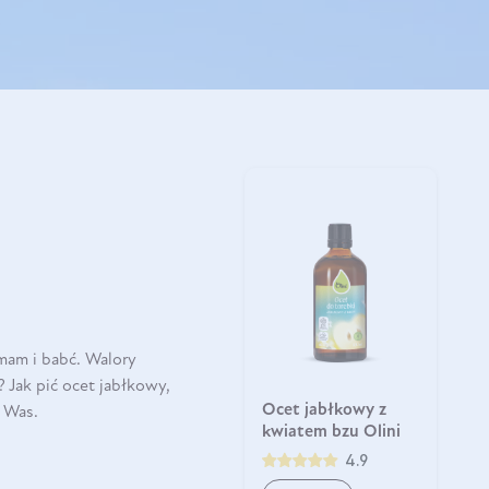
mam i babć. Walory
 Jak pić ocet jabłkowy,
Ocet jabłkowy z
a Was.
kwiatem bzu Olini
4.9