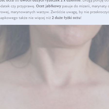
lość octu
do
dwóch dużych łyżeczek 2 x dziennie
. Drugą porcję o
odatek czy przyprawę.
Ocet jabłkowy
pasuje do mizerii, marynaty d
rowej, marynowanych warzyw. Zwróćcie uwagę, by nie przekroczy
napkowego także nie więcej niż
2 duże łyżki octu
!