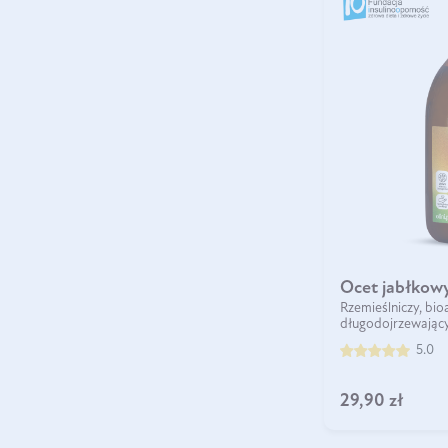
Ocet jabłkowy
Rzemieślniczy, bio
długodojrzewając
DO KOSZYKA
5.0
29,90 zł