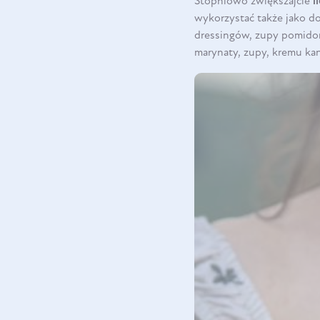
Stopniowo zwiększajcie
i
wykorzystać także jako d
dressingów, zupy pomido
marynaty, zupy, kremu ka