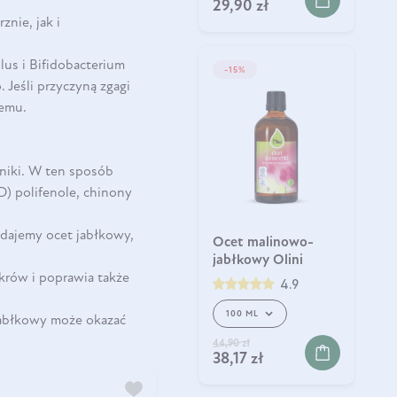
29,90 zł
nie, jak i
llus i Bifidobacterium
-15%
 Jeśli przyczyną zgagi
lemu.
dniki. W ten sposób
D) polifenole, chinony
dodajemy ocet jabłkowy,
Ocet malinowo-
jabłkowy Olini
krów i poprawia także
4.9
100 ML
 jabłkowy może okazać
44,90 zł
38,17 zł