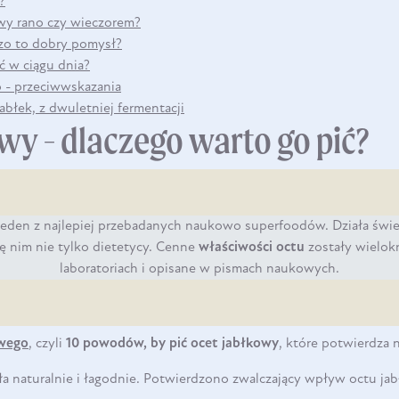
?
owy rano czy wieczorem?
zo to dobry pomysł?
DO KOSZYKA
ić w ciągu dnia?
o - przeciwwskazania
jabłek, z dwuletniej fermentacji
wy - dlaczego warto go pić?
jeden z najlepiej przebadanych naukowo superfoodów. Działa świe
ię nim nie tylko dietetycy. Cenne
właściwości octu
zostały wielok
laboratoriach i opisane w pismach naukowych.
owego
, czyli
10 powodów, by pić ocet jabłkowy
, które potwierdza 
ła naturalnie i łagodnie. Potwierdzono zwalczający wpływ octu ja