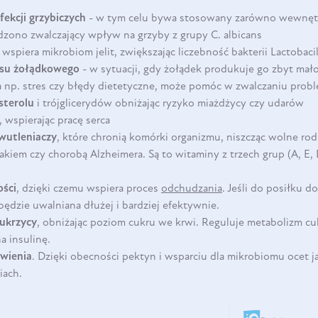
DO KOSZYKA
fekcji grzybiczych
- w tym celu bywa stosowany zarówno wewnętrz
dzono zwalczający wpływ na grzyby z grupy C. albicans
 wspiera mikrobiom jelit, zwiększając liczebność bakterii Lactobaci
asu żołądkowego
- w sytuacji, gdy żołądek produkuje go zbyt mało.
a np. stres czy błędy dietetyczne, może pomóc w zwalczaniu prob
sterolu
i trójglicerydów obniżając ryzyko miażdżycy czy udarów
, wspierając pracę serca
wutleniaczy
, które chronią komórki organizmu, niszcząc wolne ro
rakiem czy chorobą Alzheimera. Są to witaminy z trzech grup (A, E, 
ości
, dzięki czemu wspiera proces
odchudzania
. Jeśli do posiłku 
będzie uwalniana dłużej i bardziej efektywnie.
ukrzycy
, obniżając poziom cukru we krwi. Reguluje metabolizm cu
a insulinę.
awienia
. Dzięki obecności pektyn i wsparciu dla mikrobiomu ocet
iach.
DO KOSZYKA