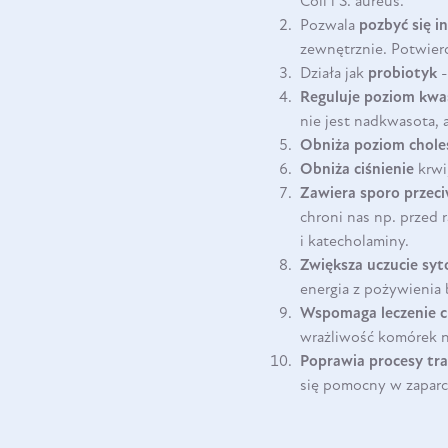
Coli i S. aureus.
Pozwala
pozbyć się in
zewnętrznie. Potwier
Działa jak
probiotyk
-
Reguluje poziom kw
nie jest nadkwasota, 
Obniża poziom chole
Obniża ciśnienie
krwi
Zawiera sporo przeci
chroni nas np. przed 
i katecholaminy.
Zwiększa uczucie syt
energia z pożywienia 
Wspomaga leczenie c
wrażliwość komórek n
Poprawia procesy tr
się pomocny w zaparc