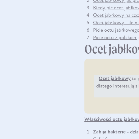
Ocet jabłkowy jak pić
Kiedy pić ocet jabłk
Ocet jabłkowy na czc
Ocet jabłkowy - ile p
Picie octu jabłkoweg
Picie octu z polskich 
Ocet jabłko
Ocet jabłkowy
to 
dlatego interesują s
Właściwości octu jabłk
Zabija bakterie
- dzia