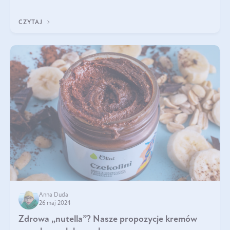
poparte hasłem „W oleju moc i siła”, które Polski Związek
Hodowców Koni stosuje, by
CZYTAJ
Anna Duda
26 maj 2024
Zdrowa „nutella”? Nasze propozycje kremów