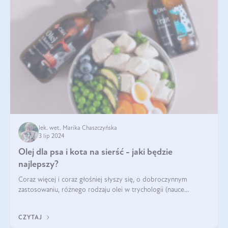
lek. wet. Marika Chaszczyńska
3 lip 2024
Olej dla psa i kota na sierść - jaki będzie
najlepszy?
Coraz więcej i coraz głośniej słyszy się, o dobroczynnym
zastosowaniu, różnego rodzaju olei w trychologii (nauce
poświęconej higienie włosów i skóry głowy). Fantastycznie
sprawdzają się przy wypadan
CZYTAJ