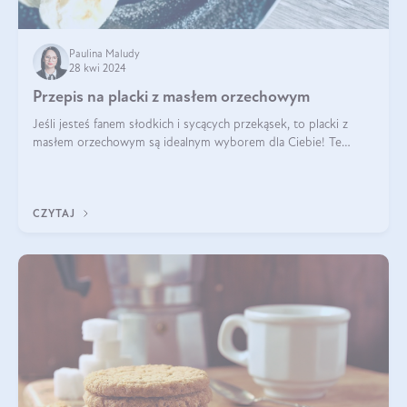
Paulina Maludy
28 kwi 2024
Przepis na placki z masłem orzechowym
Jeśli jesteś fanem słodkich i sycących przekąsek, to placki z
masłem orzechowym są idealnym wyborem dla Ciebie! Te
pyszne placuszki, idealne na śniadanie lub podwieczorek z
pewnością dostarczą Ci ener
CZYTAJ