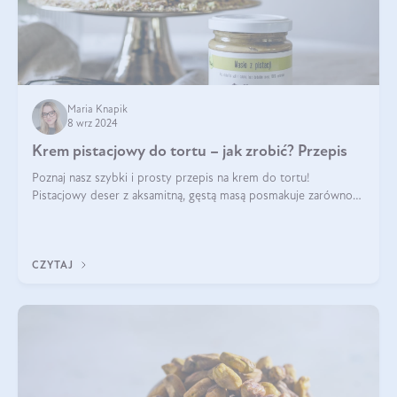
Maria Knapik
8 wrz 2024
Krem pistacjowy do tortu – jak zrobić? Przepis
Poznaj nasz szybki i prosty przepis na krem do tortu!
Pistacjowy deser z aksamitną, gęstą masą posmakuje zarówno
domownikom, jak i gościom. Dzięki niemu każdy kawałek ciasta
będzie prawdziwą ucztą dla
CZYTAJ