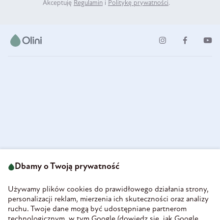
Akceptuję
Regulamin
i
Politykę prywatności
.
ul. Strzegomska 49
693 222 687
58-160 Świebodzice
Dbamy o Twoją prywatność
sklep@olini.pl
Polska
NIP 8860027066
Używamy plików cookies do prawidłowego działania strony,
REGON 890213034
personalizacji reklam, mierzenia ich skuteczności oraz analizy
ruchu. Twoje dane mogą być udostępniane partnerom
INFORMACJE
technologicznym, w tym Google (
dowiedz się, jak Google