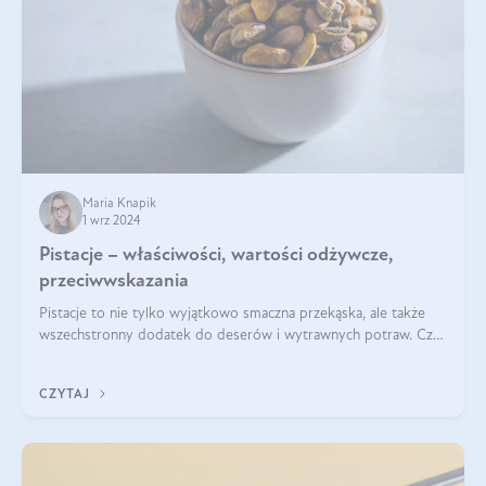
Maria Knapik
1 wrz 2024
Pistacje – właściwości, wartości odżywcze,
przeciwwskazania
Pistacje to nie tylko wyjątkowo smaczna przekąska, ale także
wszechstronny dodatek do deserów i wytrawnych potraw. Czy
pistacje są zdrowe? Jakie są ich właściwości? Gdzie rosną i czy
każdy może się ni
CZYTAJ