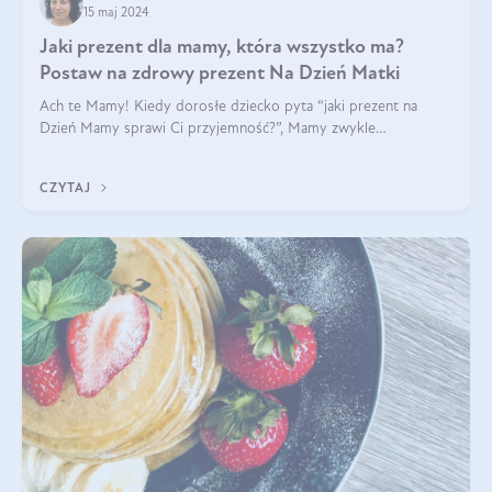
15 maj 2024
Jaki prezent dla mamy, która wszystko ma?
Postaw na zdrowy prezent Na Dzień Matki
Ach te Mamy! Kiedy dorosłe dziecko pyta “jaki prezent na
Dzień Mamy sprawi Ci przyjemność?”, Mamy zwykle
odpowiadają ”Ja już wszystko mam!”. Co roku to samo. Jak
więc wybrać zdrowy prezent na Dzień Ma
CZYTAJ