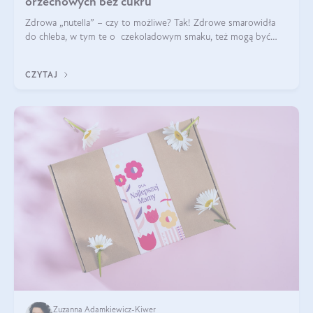
orzechowych bez cukru
Zdrowa „nutella” – czy to możliwe? Tak! Zdrowe smarowidła
do chleba, w tym te o czekoladowym smaku, też mogą być
pyszne. Przeczytaj nasz artykuł i dowiedz się więcej!
CZYTAJ
Zuzanna Adamkiewicz-Kiwer