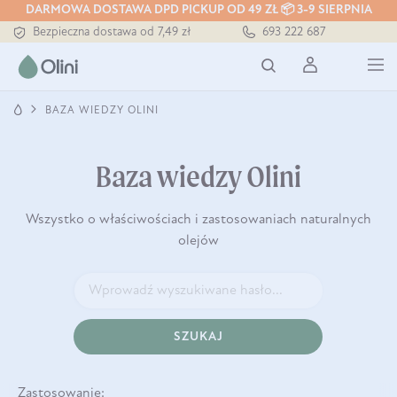
Tłoczony zawsze na zimno
DARMOWA DOSTAWA DPD PICKUP OD 49 ZŁ 📦 3-9 SIERPNIA
Bezpieczna dostawa od 7,49 zł
693 222 687
Darmowa dostawa od 199 zł
Tłoczony zawsze na zimno
BAZA WIEDZY OLINI
Baza wiedzy Olini
Wszystko o właściwościach i zastosowaniach naturalnych
olejów
SZUKAJ
Zastosowanie: