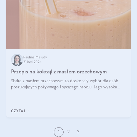
Paulina Maludy
21 kwi 2024
Przepis na koktajl z masłem orzechowym
Shake z masłem orzechowym to doskonały wybór dla osób
poszukujących pożywnego i sycącego napoju. Jego wysoka
zawartość białka sprawia, że jest idealnym uzupełnieniem diety,
szczególnie dla osób aktywn
CZYTAJ
1
2
3