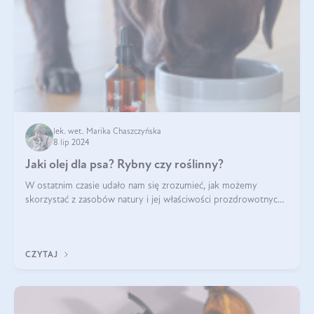
lek. wet. Marika Chaszczyńska
8 lip 2024
Jaki olej dla psa? Rybny czy roślinny?
W ostatnim czasie udało nam się zrozumieć, jak możemy
skorzystać z zasobów natury i jej właściwości prozdrowotnych,
na korzyść naszą i naszych ukochanych pupili. Zaczynaliśmy
powoli, szukając sposob
CZYTAJ