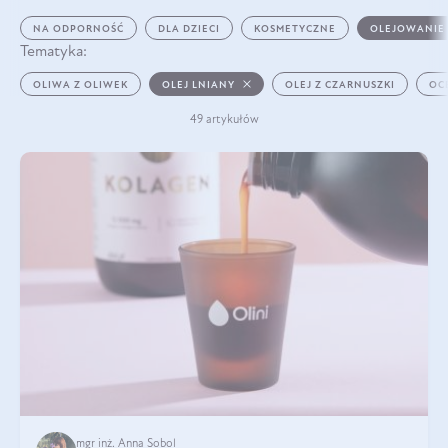
NA ODPORNOŚĆ
DLA DZIECI
KOSMETYCZNE
OLEJOWANIE
Tematyka:
OLIWA Z OLIWEK
OLEJ LNIANY
OLEJ Z CZARNUSZKI
OC
49 artykułów
mgr inż. Anna Sobol