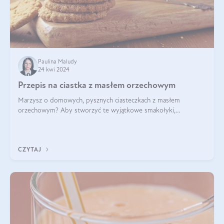
Paulina Maludy
24 kwi 2024
Przepis na ciastka z masłem orzechowym
Marzysz o domowych, pysznych ciasteczkach z masłem
orzechowym? Aby stworzyć te wyjątkowe smakołyki,
potrzebujesz kilku prostych składników takich jak masło
orzechowe, jajko, kawałki orzechów, mąka psz
CZYTAJ