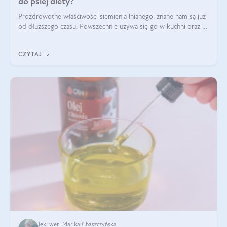
do psiej diety?
Prozdrowotne właściwości siemienia lnianego, znane nam są już
od dłuższego czasu. Powszechnie używa się go w kuchni oraz w
produktach kosmetycznych dla ludzi. Mało osób wie, że te
same właściwości odn
CZYTAJ
lek. wet. Marika Chaszczyńska