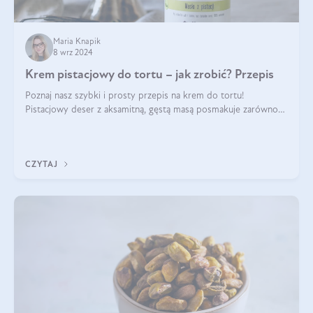
Maria Knapik
8 wrz 2024
Krem pistacjowy do tortu – jak zrobić? Przepis
Poznaj nasz szybki i prosty przepis na krem do tortu!
Pistacjowy deser z aksamitną, gęstą masą posmakuje zarówno
domownikom, jak i gościom. Dzięki niemu każdy kawałek ciasta
będzie prawdziwą ucztą dla
CZYTAJ