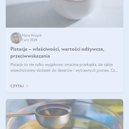
Maria Knapik
1 wrz 2024
Pistacje – właściwości, wartości odżywcze,
przeciwwskazania
Pistacje to nie tylko wyjątkowo smaczna przekąska, ale także
wszechstronny dodatek do deserów i wytrawnych potraw. Czy
pistacje są zdrowe? Jakie są ich właściwości? Gdzie rosną i czy
każdy może się ni
CZYTAJ