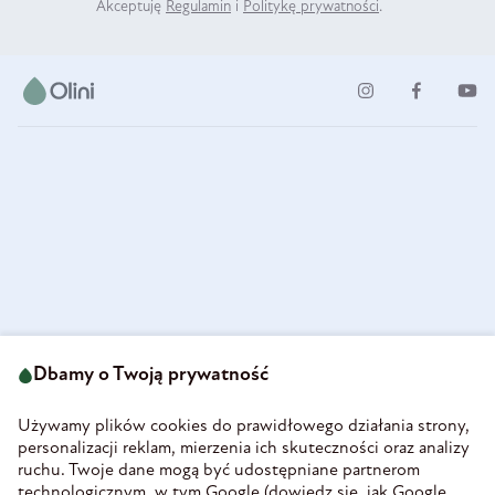
Akceptuję
Regulamin
i
Politykę prywatności
.
ul. Strzegomska 49
693 222 687
58-160 Świebodzice
Dbamy o Twoją prywatność
sklep@olini.pl
Polska
NIP 8860027066
Używamy plików cookies do prawidłowego działania strony,
REGON 890213034
personalizacji reklam, mierzenia ich skuteczności oraz analizy
ruchu. Twoje dane mogą być udostępniane partnerom
INFORMACJE
technologicznym, w tym Google (
dowiedz się, jak Google