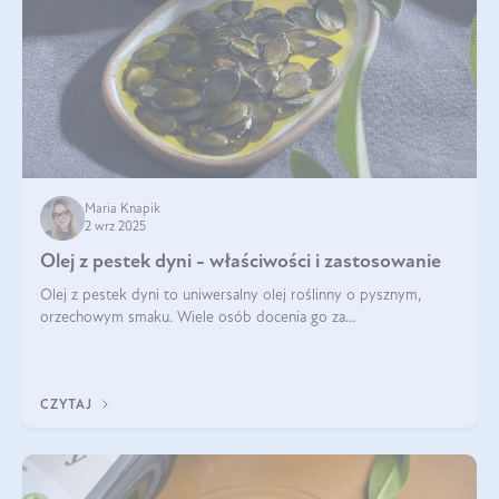
Maria Knapik
2 wrz 2025
Olej z pestek dyni - właściwości i zastosowanie
Olej z pestek dyni to uniwersalny olej roślinny o pysznym,
orzechowym smaku. Wiele osób docenia go za
wszechstronność, bo przydaje się zarówno w kuchni, jak i w
pielęgnacji. Często wykorzystuje się go
CZYTAJ