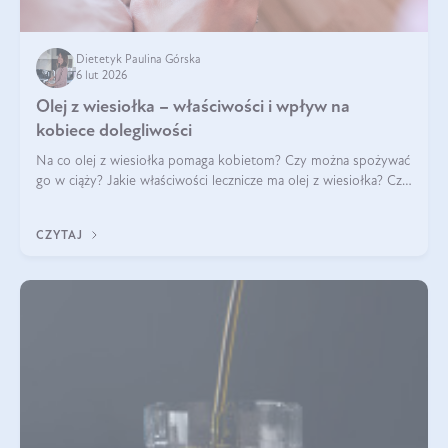
Dietetyk Paulina Górska
6 lut 2026
Olej z wiesiołka – właściwości i wpływ na
kobiece dolegliwości
Na co olej z wiesiołka pomaga kobietom? Czy można spożywać
go w ciąży? Jakie właściwości lecznicze ma olej z wiesiołka? Czy
jego skuteczność potwierdzają badania? Ile trzeba czekać na
efekty? Jaka jes
CZYTAJ