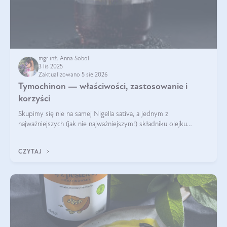
mgr inż. Anna Sobol
3 lis 2025
Zaktualizowano 5 sie 2026
Tymochinon — właściwości, zastosowanie i
korzyści
Skupimy się nie na samej Nigella sativa, a jednym z
najważniejszych (jak nie najważniejszym!) składniku olejku
eterycznego z czarnuszki: tymochinonie.
CZYTAJ