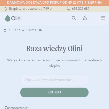
DARMOWA DOSTAWA DPD PICKUP OD 49 ZŁ 📦 3-9 SIERPNIA
Bezpieczna dostawa od 7,49 zł
693 222 687
Darmowa dostawa od 199 zł
Tłoczony zawsze na zimno
BAZA WIEDZY OLINI
Baza wiedzy Olini
Wszystko o właściwościach i zastosowaniach naturalnych
olejów
SZUKAJ
Zastosowanie: