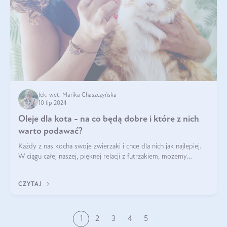
lek. wet. Marika Chaszczyńska
10 lip 2024
Oleje dla kota - na co będą dobre i które z nich
warto podawać?
Każdy z nas kocha swoje zwierzaki i chce dla nich jak najlepiej.
W ciągu całej naszej, pięknej relacji z futrzakiem, możemy
napotkać problemy mniejszej lub większej skali. Czasami
szukamy po prostu
CZYTAJ
1
2
3
4
5