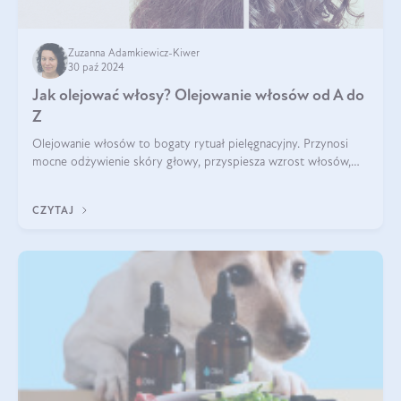
Zuzanna Adamkiewicz-Kiwer
30 paź 2024
Jak olejować włosy? Olejowanie włosów od A do
Z
Olejowanie włosów to bogaty rytuał pielęgnacyjny. Przynosi
mocne odżywienie skóry głowy, przyspiesza wzrost włosów,
wspiera przy walce z łupieżem i ŁZS, zamyka nawilżenie we
wnętrzu włosa. Brzmi ekskl
CZYTAJ