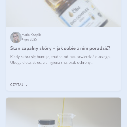
Maria Knapik
4 gru 2025
Stan zapalny skóry – jak sobie z nim poradzić?
Kiedy skóra się buntuje, trudno od razu stwierdzić dlaczego.
Uboga dieta, stres, zła higiena snu, brak ochrony
przeciwsłonecznej – powodów nasilenia stanów zapalnych może
być wiele. Jak poradzić sobie z ich przyczynami i skutkami?
CZYTAJ