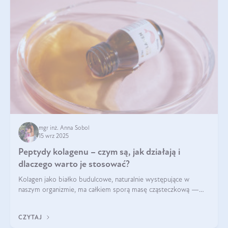
mgr inż. Anna Sobol
15 wrz 2025
Peptydy kolagenu – czym są, jak działają i
dlaczego warto je stosować?
Kolagen jako białko budulcowe, naturalnie występujące w
naszym organizmie, ma całkiem sporą masę cząsteczkową —
nawet do 300 kDa. Jeśli chcielibyśmy suplementować go w tej
formie, byłby trudno strawialny. Aby był lepiej przyswajalny i
CZYTAJ
bardziej biodostępny