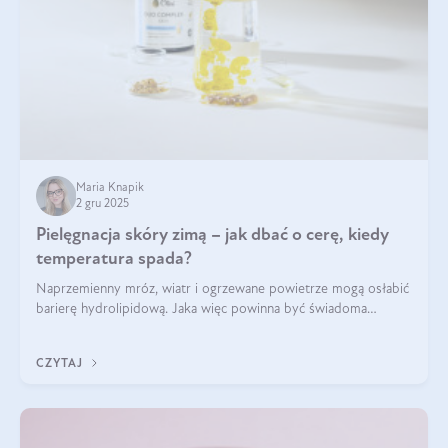
Maria Knapik
2 gru 2025
Pielęgnacja skóry zimą – jak dbać o cerę, kiedy
temperatura spada?
Naprzemienny mróz, wiatr i ogrzewane powietrze mogą osłabić
barierę hydrolipidową. Jaka więc powinna być świadoma
pielęgnacja w okresie chłodnych miesięcy?
CZYTAJ