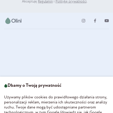
Akceptuję
Regulamin
i
Politykę prywatności
.
ul. Strzegomska 49
693 222 687
58-160 Świebodzice
Dbamy o Twoją prywatność
sklep@olini.pl
Polska
NIP 8860027066
Używamy plików cookies do prawidłowego działania strony,
REGON 890213034
personalizacji reklam, mierzenia ich skuteczności oraz analizy
ruchu. Twoje dane mogą być udostępniane partnerom
INFORMACJE
technologicznym, w tym Google (
dowiedz się, jak Google