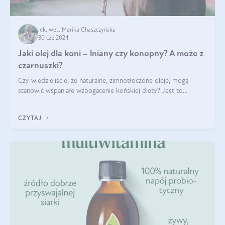
lek. wet. Marika Chaszczyńska
30 cze 2024
Jaki olej dla koni – lniany czy konopny? A może z
czarnuszki?
Czy wiedzieliście, że naturalne, zimnotłoczone oleje, mogą
stanowić wspaniałe wzbogacenie końskiej diety? Jest to
poparte hasłem „W oleju moc i siła”, które Polski Związek
Hodowców Koni stosuje, by
CZYTAJ