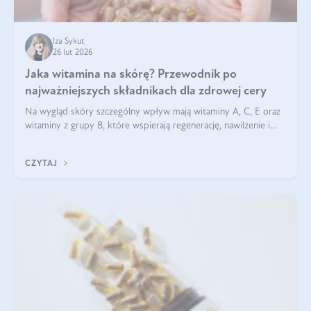
Iza Sykut
26 lut 2026
Jaka witamina na skórę? Przewodnik po
najważniejszych składnikach dla zdrowej cery
Na wygląd skóry szczególny wpływ mają witaminy A, C, E oraz
witaminy z grupy B, które wspierają regenerację, nawilżenie i
ochronę przed stresem oksydacyjnym. Odpowiednia podaż
tych witamin wspiera elastyczność skóry i jej naturalny blask.
CZYTAJ