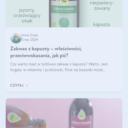
Anna Duda
3 mar 2024
Zakwas z kapusty – właściwości,
przeciwwskazania, jak pić?
Czy warto mieć w lodówce zakwas z kapusty? Warto. Jest
bogaty w witaminy i probiotyki. Picie tej kiszonki może
wspomagać trawienie, wzmacniać odporność, poprawiać nastrój
i zapewniać inne korzyści T
CZYTAJ