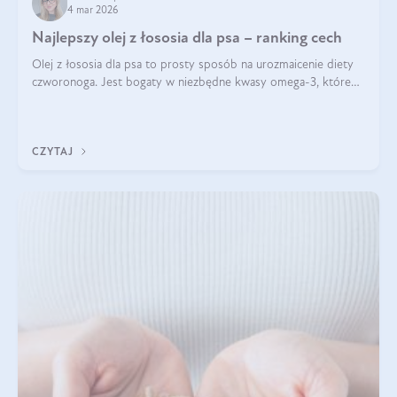
4 mar 2026
Najlepszy olej z łososia dla psa – ranking cech
Olej z łososia dla psa to prosty sposób na urozmaicenie diety
czworonoga. Jest bogaty w niezbędne kwasy omega-3, które
mogą pozytywnie wpłynąć na ogólną formę pupila. Na jakie
właściwości tego oleju rybiego warto w szczególności zwrócić
uwagę?
CZYTAJ