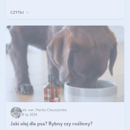
napotkać problemy mniejszej lub większej skali. Czasami
szukamy po prostu
CZYTAJ
lek. wet. Marika Chaszczyńska
8 lip 2024
Jaki olej dla psa? Rybny czy roślinny?