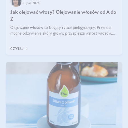
30 paź 2024
Jak olejować włosy? Olejowanie włosów od A do
Z
Olejowanie włosów to bogaty rytuał pielęgnacyjny. Przynosi
mocne odżywienie skóry głowy, przyspiesza wzrost włosów,
wspiera przy walce z łupieżem i ŁZS, zamyka nawilżenie we
wnętrzu włosa. Brzmi ekskl
CZYTAJ