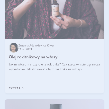
Zuzanna Adamkiewicz-Kiwer
12 lut 2023
Olej rokitnikowy na włosy
Jakim włosom służy olej z rokitnika? Czy rzeczywiście ogranicza
wypadanie? Jak stosować olej z rokitnika na włosy?
Rozmawiamy o zimnotłoczonym oleju z rokitnika syberyjskiego
i jego zastosowaniu we
CZYTAJ