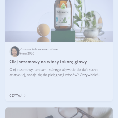
Zuzanna Adamkiewicz-Kiwer
6 gru 2020
Olej sezamowy na włosy i skórę głowy
Olej sezamowy, ten sam, którego używacie do dań kuchni
azjatyckiej, nadaje się do pielęgnacji włosów? Oczywiście!
Zimnotłoczone, niefiltrowane oleje są bogate w nienasycone
kwasy tłuszczowe i mają dos
CZYTAJ