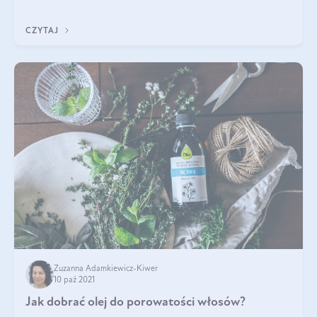
uboczne? Jaki olejek rycynowy wybrać do pielęgnacji skóry
głowy? Przeczytajcie o
CZYTAJ
Zuzanna Adamkiewicz-Kiwer
10 paź 2021
Jak dobrać olej do porowatości włosów?