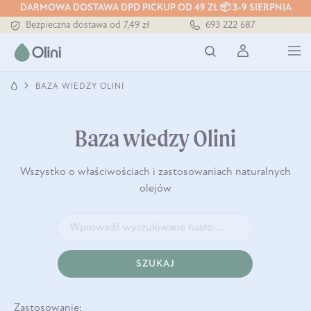
DARMOWA DOSTAWA DPD PICKUP OD 49 ZŁ 📦 3-9 SIERPNIA
Tłoczony zawsze na zimno
693 222 687
Bezpieczna dostawa od 7,49 zł
Darmowa dostawa od 199 zł
Tłoczony zawsze na zimno
BAZA WIEDZY OLINI
Baza wiedzy Olini
Wszystko o właściwościach i zastosowaniach naturalnych
olejów
SZUKAJ
Zastosowanie: