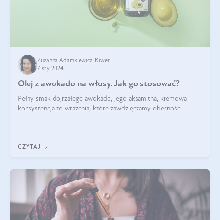
Zuzanna Adamkiewicz-Kiwer
7 sty 2024
Olej z awokado na włosy. Jak go stosować?
Pełny smak dojrzałego awokado, jego aksamitna, kremowa
konsystencja to wrażenia, które zawdzięczamy obecności
zdrowych tłuszczy. Nie od dziś wiemy, że w awokado jest ich
naprawdę sporo. Jak wykorzys
CZYTAJ