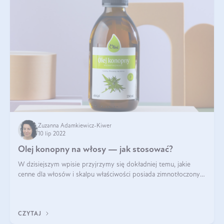
Zuzanna Adamkiewicz-Kiwer
10 lip 2022
Olej konopny na włosy — jak stosować?
W dzisiejszym wpisie przyjrzymy się dokładniej temu, jakie
cenne dla włosów i skalpu właściwości posiada zimnotłoczony
olej konopny. Zasugerujemy Wam także, w jaki sposób można
używać go w celu popr
CZYTAJ