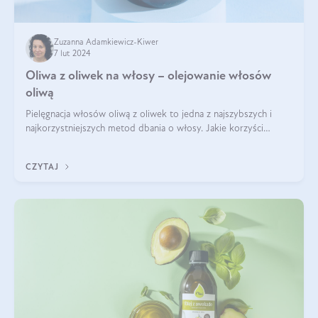
Zuzanna Adamkiewicz-Kiwer
7 lut 2024
Oliwa z oliwek na włosy – olejowanie włosów
oliwą
Pielęgnacja włosów oliwą z oliwek to jedna z najszybszych i
najkorzystniejszych metod dbania o włosy. Jakie korzyści
przyniesie oliwa z oliwek na włosy? Czy można olejować włosy
oliwą z oliwek? Za w
CZYTAJ