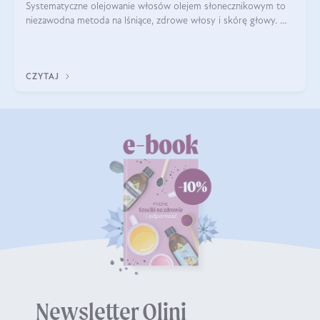
Systematyczne olejowanie włosów olejem słonecznikowym to
niezawodna metoda na lśniące, zdrowe włosy i skórę głowy. My
wypróbowaliśmy olejowanie włosów wyskoporowatych tym
olejem i efekty nas zachwycił
CZYTAJ
Newsletter Olini