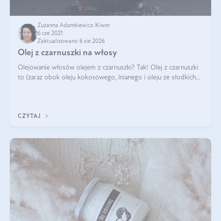
Zuzanna Adamkiewicz-Kiwer
6 cze 2021
Zaktualizowano 6 sie 2026
Olej z czarnuszki na włosy
Olejowanie włosów olejem z czarnuszki? Tak! Olej z czarnuszki
to (zaraz obok oleju kokosowego, lnianego i oleju ze słodkich
migdałów) jeden z najchętniej wybieranych olejów do pielęgnacji
włosów i skó
CZYTAJ