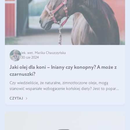
lek. wet. Marika Chaszczyńska
30 cze 2024
Jaki olej dla koni – lniany czy konopny? A może z
czarnuszki?
Czy wiedzieliście, że naturalne, zimnotłoczone oleje, mogą
stanowić wspaniałe wzbogacenie końskiej diety? Jest to poparte
hasłem „W oleju moc i siła”, które Polski Związek Hodowców
CZYTAJ
Koni stosuje, by