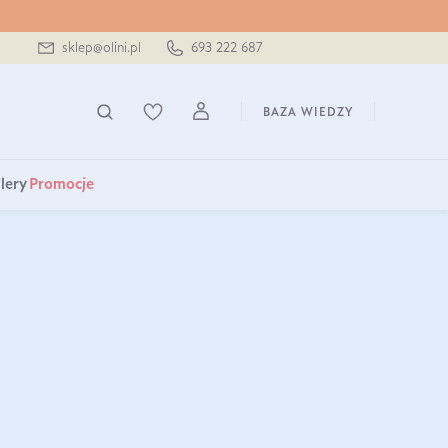
sklep@olini.pl
693 222 687
BAZA WIEDZY
lery
Promocje