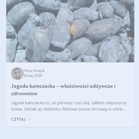
Maria Knapik
16 maj 2024
Jagoda kamczacka - właściwości odżywcze i
zdrowotne
Jagoda kamczacka to, na pierwszy rzut oka, całkiem niepozorny
krzew. Jednak jej niebiesko-filetowe owoce skrywają w sobie
wiele dobra. Jakie właściwości ma jagoda kamczacka? Poznasz je
CZYTAJ
w tym wpisie!