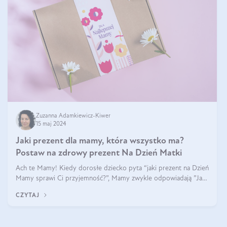
Zuzanna Adamkiewicz-Kiwer
15 maj 2024
Jaki prezent dla mamy, która wszystko ma?
Postaw na zdrowy prezent Na Dzień Matki
Ach te Mamy! Kiedy dorosłe dziecko pyta “jaki prezent na Dzień
Mamy sprawi Ci przyjemność?”, Mamy zwykle odpowiadają ”Ja
już wszystko mam!”. Co roku to samo. Jak więc wybrać zdrowy
CZYTAJ
prezent na Dzień Ma