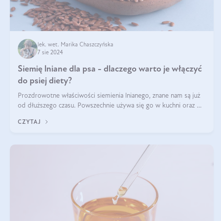
lek. wet. Marika Chaszczyńska
7 sie 2024
Siemię lniane dla psa - dlaczego warto je włączyć
do psiej diety?
Prozdrowotne właściwości siemienia lnianego, znane nam są już
od dłuższego czasu. Powszechnie używa się go w kuchni oraz w
produktach kosmetycznych dla ludzi. Mało osób wie, że te same
CZYTAJ
właściwości odn