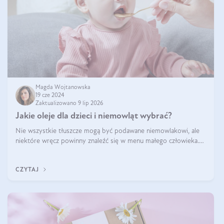
Magda Wojtanowska
19 cze 2024
Zaktualizowano 9 lip 2026
Jakie oleje dla dzieci i niemowląt wybrać?
Nie wszystkie tłuszcze mogą być podawane niemowlakowi, ale
niektóre wręcz powinny znaleźć się w menu małego człowieka.
Warto pamiętać, że dzieci mają zwiększone zapotrzebowanie na
niezbędne nienasycon
CZYTAJ