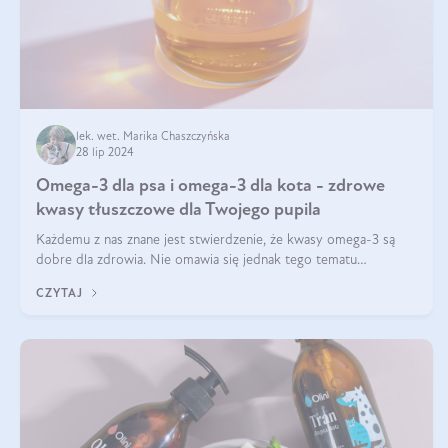
lek. wet. Marika Chaszczyńska
28 lip 2024
Omega-3 dla psa i omega-3 dla kota - zdrowe
kwasy tłuszczowe dla Twojego pupila
Każdemu z nas znane jest stwierdzenie, że kwasy omega-3 są
dobre dla zdrowia. Nie omawia się jednak tego tematu
dogłębnie i tak naprawdę nie do końca wiadomo, na co
CZYTAJ
wpływają te dobroczynne kwasy tłus