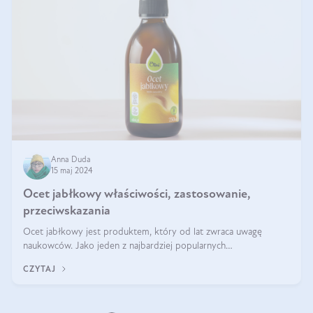
Anna Duda
15 maj 2024
Ocet jabłkowy właściwości, zastosowanie,
przeciwskazania
Ocet jabłkowy jest produktem, który od lat zwraca uwagę
naukowców. Jako jeden z najbardziej popularnych
prozdrowotnych produktów naturalnych, szybko trafił pod lupy
CZYTAJ
mikroskopów a zdrowotne właściwości