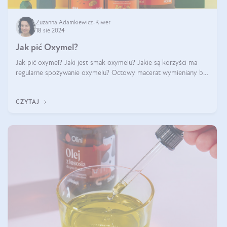
Zuzanna Adamkiewicz-Kiwer
18 sie 2024
Jak pić Oxymel?
Jak pić oxymel? Jaki jest smak oxymelu? Jakie są korzyści ma
regularne spożywanie oxymelu? Octowy macerat wymieniany był
jak lek już w renesansowych farmakopeach. Obecnie wraca do
łask. Nie mogło zabr
CZYTAJ