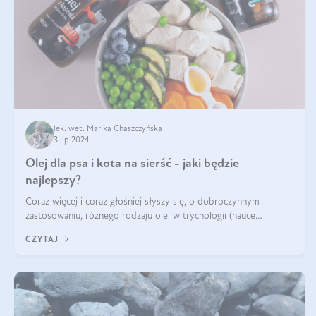
lek. wet. Marika Chaszczyńska
3 lip 2024
Olej dla psa i kota na sierść - jaki będzie
najlepszy?
Coraz więcej i coraz głośniej słyszy się, o dobroczynnym
zastosowaniu, różnego rodzaju olei w trychologii (nauce
poświęconej higienie włosów i skóry głowy). Fantastycznie
CZYTAJ
sprawdzają się przy wypadan