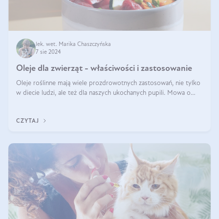
lek. wet. Marika Chaszczyńska
7 sie 2024
Oleje dla zwierząt - właściwości i zastosowanie
Oleje roślinne mają wiele prozdrowotnych zastosowań, nie tylko
w diecie ludzi, ale też dla naszych ukochanych pupili. Mowa o
psach, kotach, koniach, a nawet królikach i gryzoniach! Jest to
fantastyc
CZYTAJ