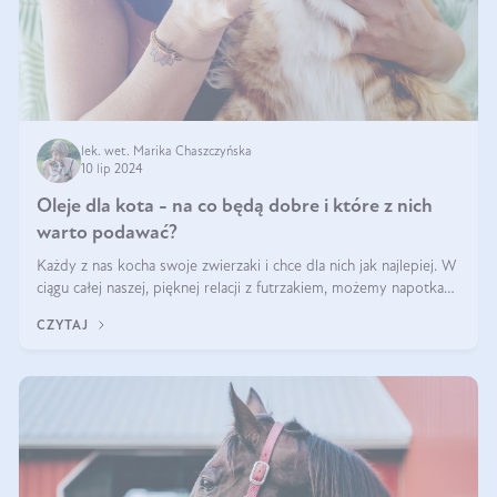
lek. wet. Marika Chaszczyńska
10 lip 2024
Oleje dla kota - na co będą dobre i które z nich
warto podawać?
Każdy z nas kocha swoje zwierzaki i chce dla nich jak najlepiej. W
ciągu całej naszej, pięknej relacji z futrzakiem, możemy napotkać
problemy mniejszej lub większej skali. Czasami szukamy po
CZYTAJ
prostu