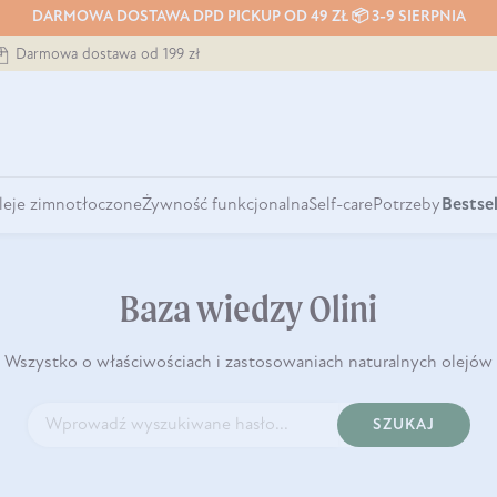
DARMOWA DOSTAWA DPD PICKUP OD 49 ZŁ 📦 3-9 SIERPNIA
Darmowa dostawa od 199 zł
leje zimnotłoczone
Żywność funkcjonalna
Self-care
Potrzeby
Bestsel
Baza wiedzy Olini
Wszystko o właściwościach i zastosowaniach naturalnych olejów
SZUKAJ