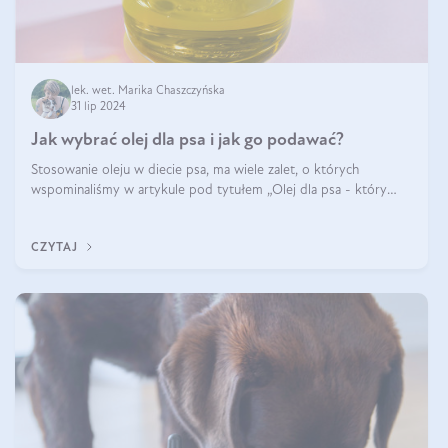
lek. wet. Marika Chaszczyńska
31 lip 2024
Jak wybrać olej dla psa i jak go podawać?
Stosowanie oleju w diecie psa, ma wiele zalet, o których
wspominaliśmy w artykule pod tytułem „Olej dla psa - który
wybrać?”. Zachęcam do zapoznania się z nim, zanim przejdziemy
do konkretnych infor
CZYTAJ