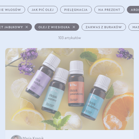
IE WŁOSÓW
JAK PIĆ OLEJ
PIELĘGNACJA
NA PREZENT
ARO
ET JABŁKOWY
OLEJ Z WIESIOŁKA
ZAKWAS Z BURAKÓW
MAS
103 artykułów
Maria Knapik