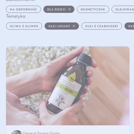
NA ODPORNOŚĆ
DLA DZIECI
KOSMETYCZNE
OLEJOWAN
Tematyka:
OLIWA Z OLIWEK
OLEJ LNIANY
OLEJ Z CZARNUSZKI
OC
Dietetyk Paulina Górska