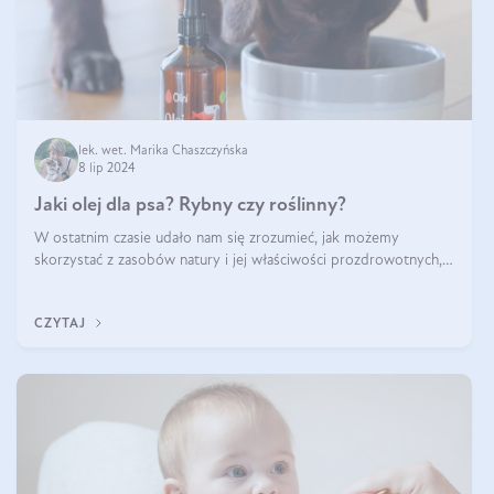
lek. wet. Marika Chaszczyńska
8 lip 2024
Jaki olej dla psa? Rybny czy roślinny?
W ostatnim czasie udało nam się zrozumieć, jak możemy
skorzystać z zasobów natury i jej właściwości prozdrowotnych,
na korzyść naszą i naszych ukochanych pupili. Zaczynaliśmy
powoli, szukając sposob
CZYTAJ