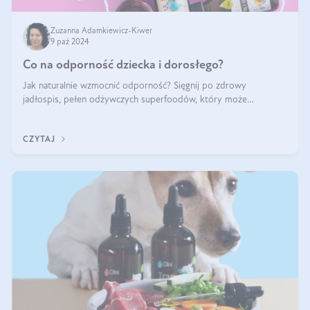
Zuzanna Adamkiewicz-Kiwer
9 paź 2024
Co na odporność dziecka i dorosłego?
Jak naturalnie wzmocnić odporność? Sięgnij po zdrowy
jadłospis, pełen odżywczych superfoodów, który może
naturalnie stymulować odporność organizmu. Budowanie
odporności dziecka i dorosłego to proces
CZYTAJ