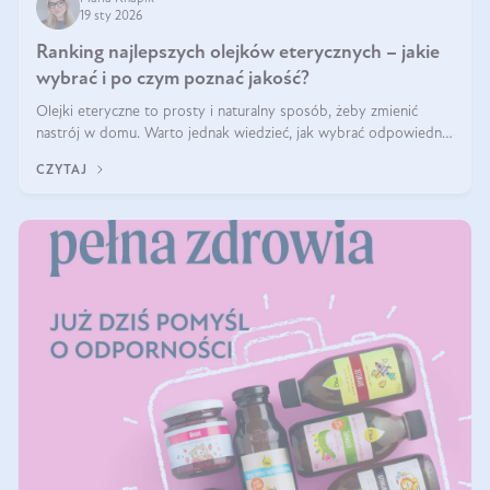
19 sty 2026
Ranking najlepszych olejków eterycznych – jakie
wybrać i po czym poznać jakość?
Olejki eteryczne to prosty i naturalny sposób, żeby zmienić
nastrój w domu. Warto jednak wiedzieć, jak wybrać odpowiednie
produkty. Po czym poznać, że są one dobrej jakości? Jakie olejki
CZYTAJ
eteryczne są najlepsze? Poznaj najważniejsze kryteria wyboru!