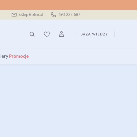
sklep@olini.pl
693 222 687
BAZA WIEDZY
lery
Promocje