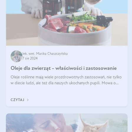
lek. wet. Marika Chaszczyńska
7 sie 2024
Oleje dla zwierząt - właściwości i zastosowanie
Oleje roślinne mają wiele prozdrowotnych zastosowań, nie tylko
w diecie ludzi, ale też dla naszych ukochanych pupili. Mowa o
psach, kotach, koniach, a nawet królikach i gryzoniach! Jest to
fantastyc
CZYTAJ