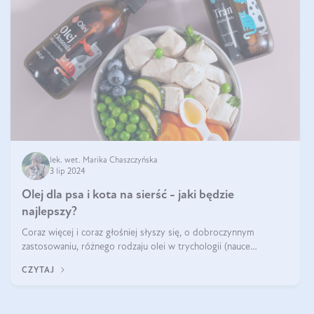
lek. wet. Marika Chaszczyńska
3 lip 2024
Olej dla psa i kota na sierść - jaki będzie
najlepszy?
Coraz więcej i coraz głośniej słyszy się, o dobroczynnym
zastosowaniu, różnego rodzaju olei w trychologii (nauce
poświęconej higienie włosów i skóry głowy). Fantastycznie
CZYTAJ
sprawdzają się przy wypadan