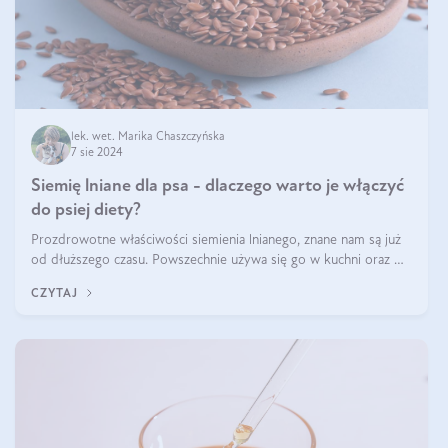
lek. wet. Marika Chaszczyńska
7 sie 2024
Siemię lniane dla psa - dlaczego warto je włączyć
do psiej diety?
Prozdrowotne właściwości siemienia lnianego, znane nam są już
od dłuższego czasu. Powszechnie używa się go w kuchni oraz w
produktach kosmetycznych dla ludzi. Mało osób wie, że te same
CZYTAJ
właściwości odn