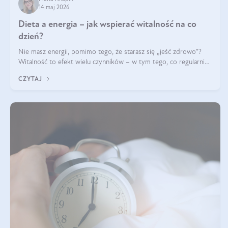
14 maj 2026
Dieta a energia – jak wspierać witalność na co
dzień?
Nie masz energii, pomimo tego, że starasz się „jeść zdrowo”?
Witalność to efekt wielu czynników – w tym tego, co regularnie
ląduje na talerzu. Zapotrzebowanie na składniki odżywcze różni
CZYTAJ
się w zależności od osoby