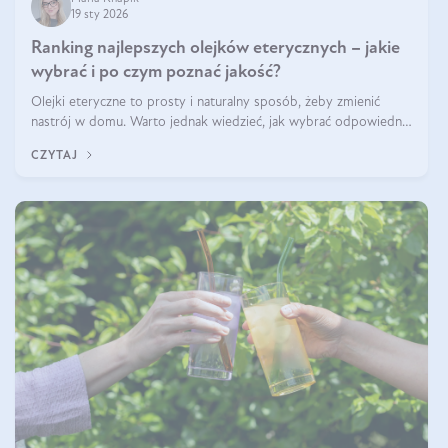
19 sty 2026
Ranking najlepszych olejków eterycznych – jakie
wybrać i po czym poznać jakość?
Olejki eteryczne to prosty i naturalny sposób, żeby zmienić
nastrój w domu. Warto jednak wiedzieć, jak wybrać odpowiednie
produkty. Po czym poznać, że są one dobrej jakości? Jakie olejki
CZYTAJ
eteryczne są najlepsze? Poznaj najważniejsze kryteria wyboru!