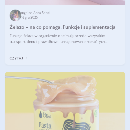
mgr inż. Anna Sobol
16 gru 2025
Żelazo – na co pomaga. Funkcje i suplementacja
Funkcje żelaza w organizmie obejmują przede wszystkim
transport tlenu i prawidłowe funkcjonowanie niektórych
enzymów. Żelazo odpowiada też za działanie układu
immunologicznego i nerwowego, szczególnie na wczesnym
CZYTAJ
etapie życia.