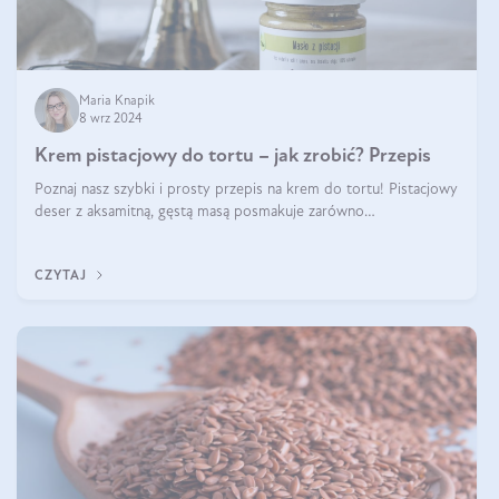
Maria Knapik
8 wrz 2024
Krem pistacjowy do tortu – jak zrobić? Przepis
Poznaj nasz szybki i prosty przepis na krem do tortu! Pistacjowy
deser z aksamitną, gęstą masą posmakuje zarówno
domownikom, jak i gościom. Dzięki niemu każdy kawałek ciasta
będzie prawdziwą ucztą dla
CZYTAJ