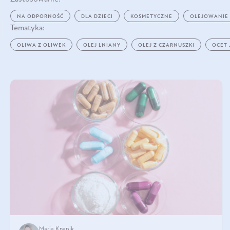
NA ODPORNOŚĆ
DLA DZIECI
KOSMETYCZNE
OLEJOWANIE
Tematyka:
OLIWA Z OLIWEK
OLEJ LNIANY
OLEJ Z CZARNUSZKI
OCET
Maria Knapik