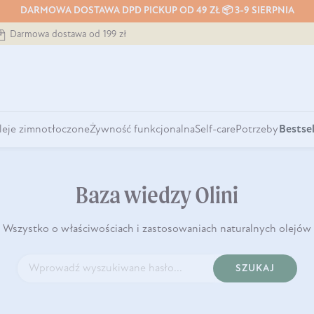
DARMOWA DOSTAWA DPD PICKUP OD 49 ZŁ 📦 3-9 SIERPNIA
Darmowa dostawa od 199 zł
leje zimnotłoczone
Żywność funkcjonalna
Self-care
Potrzeby
Bestsel
Baza wiedzy Olini
Wszystko o właściwościach i zastosowaniach naturalnych olejów
SZUKAJ