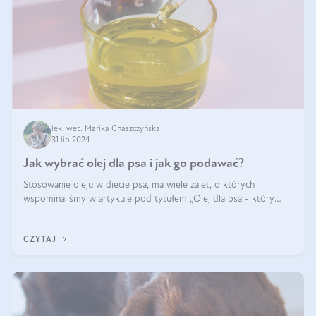
lek. wet. Marika Chaszczyńska
31 lip 2024
Jak wybrać olej dla psa i jak go podawać?
Stosowanie oleju w diecie psa, ma wiele zalet, o których
wspominaliśmy w artykule pod tytułem „Olej dla psa - który
wybrać?”. Zachęcam do zapoznania się z nim, zanim przejdziemy
do konkretnych infor
CZYTAJ