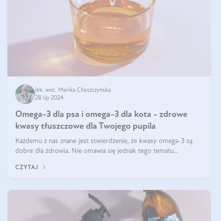
lek. wet. Marika Chaszczyńska
28 lip 2024
Omega-3 dla psa i omega-3 dla kota - zdrowe
kwasy tłuszczowe dla Twojego pupila
Każdemu z nas znane jest stwierdzenie, że kwasy omega-3 są
dobre dla zdrowia. Nie omawia się jednak tego tematu
dogłębnie i tak naprawdę nie do końca wiadomo, na co
CZYTAJ
wpływają te dobroczynne kwasy tłus