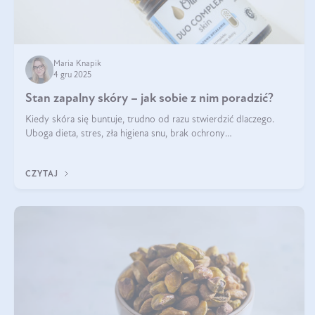
Maria Knapik
4 gru 2025
Stan zapalny skóry – jak sobie z nim poradzić?
Kiedy skóra się buntuje, trudno od razu stwierdzić dlaczego.
Uboga dieta, stres, zła higiena snu, brak ochrony
przeciwsłonecznej – powodów nasilenia stanów zapalnych może
być wiele. Jak poradzić sobie z ich przyczynami i skutkami?
CZYTAJ