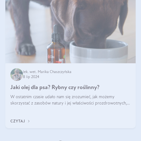
lek. wet. Marika Chaszczyńska
8 lip 2024
Jaki olej dla psa? Rybny czy roślinny?
W ostatnim czasie udało nam się zrozumieć, jak możemy
skorzystać z zasobów natury i jej właściwości prozdrowotnych,
na korzyść naszą i naszych ukochanych pupili. Zaczynaliśmy
powoli, szukając sposob
CZYTAJ