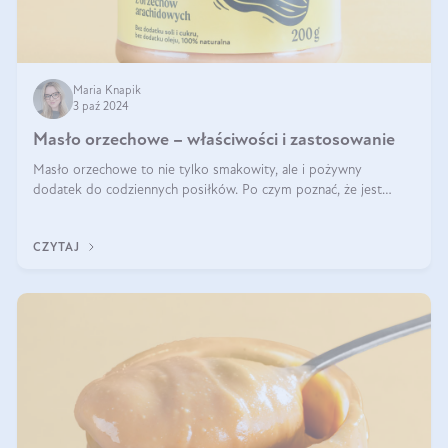
Maria Knapik
3 paź 2024
Masło orzechowe – właściwości i zastosowanie
Masło orzechowe to nie tylko smakowity, ale i pożywny
dodatek do codziennych posiłków. Po czym poznać, że jest
wysokiej jakości? Do jakich przepisów najlepiej je wykorzystać?
Czym różni się od pasty
CZYTAJ