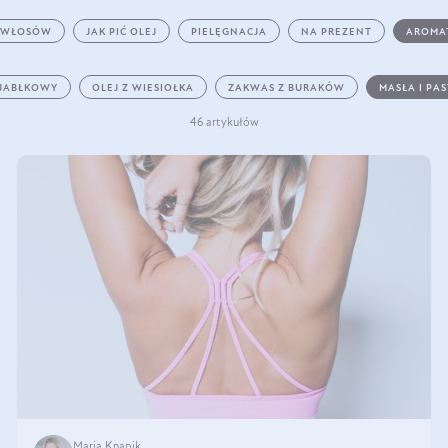
 WŁOSÓW
JAK PIĆ OLEJ
PIELĘGNACJA
NA PREZENT
AROMA
 JABŁKOWY
OLEJ Z WIESIOŁKA
ZAKWAS Z BURAKÓW
MASŁA I PA
46 artykułów
Maria Knapik