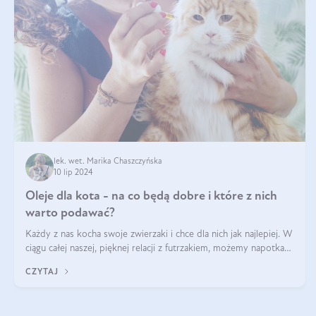
lek. wet. Marika Chaszczyńska
10 lip 2024
Oleje dla kota - na co będą dobre i które z nich
warto podawać?
Każdy z nas kocha swoje zwierzaki i chce dla nich jak najlepiej. W
ciągu całej naszej, pięknej relacji z futrzakiem, możemy napotkać
problemy mniejszej lub większej skali. Czasami szukamy po
CZYTAJ
prostu