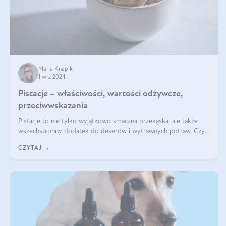
Maria Knapik
1 wrz 2024
Pistacje – właściwości, wartości odżywcze,
przeciwwskazania
Pistacje to nie tylko wyjątkowo smaczna przekąska, ale także
wszechstronny dodatek do deserów i wytrawnych potraw. Czy
pistacje są zdrowe? Jakie są ich właściwości? Gdzie rosną i czy
CZYTAJ
każdy może się ni