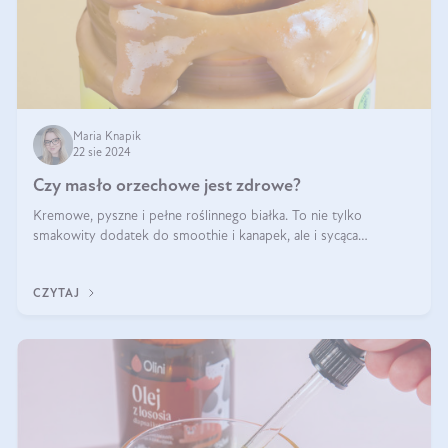
Maria Knapik
22 sie 2024
Czy masło orzechowe jest zdrowe?
Kremowe, pyszne i pełne roślinnego białka. To nie tylko
smakowity dodatek do smoothie i kanapek, ale i sycąca
przekąska dla całej rodziny. Czy warto jeść masło orzechowe?
Jakie są korzyści zdrowotne
CZYTAJ