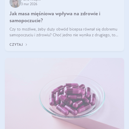
3 mar 2026
Jak masa mięśniowa wpływa na zdrowie i
samopoczucie?
Czy to możliwe, żeby duży obwód bicepsa równał się dobremu
samopoczuciu i zdrowiu? Choć jedno nie wynika z drugiego, to
jest między nimi powiązanie – masa mięśniowa może znacznie
CZYTAJ
poprawić jakość życia. W jaki sposób? W tym wpisie wszystko
wyjaśnimy.