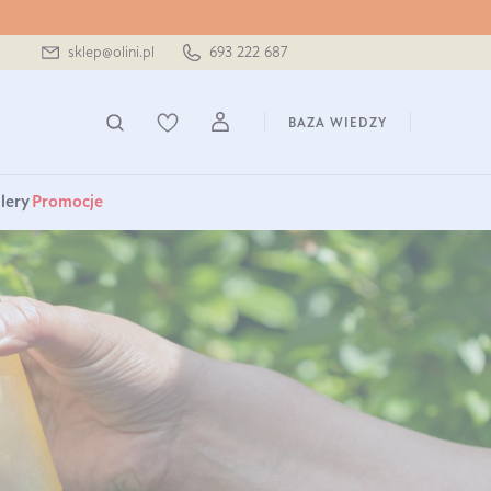
sklep@olini.pl
693 222 687
BAZA WIEDZY
lery
Promocje