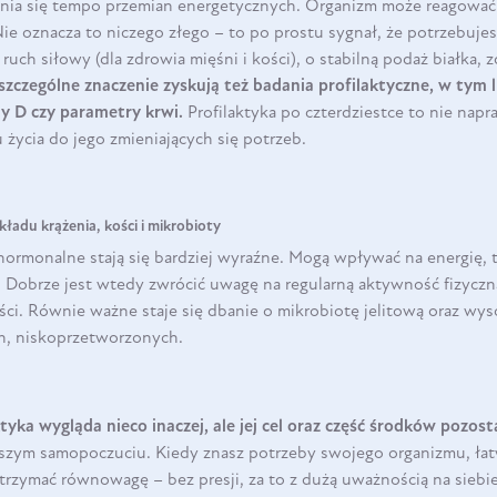
enia się tempo przemian energetycznych. Organizm może reagować i
 Nie oznacza to niczego złego – to po prostu sygnał, że potrzebuj
uch siłowy (dla zdrowia mięśni i kości), o stabilną podaż białka, 
szczególne znaczenie zyskują też badania profilaktyczne, w tym
ny D czy parametry krwi.
Profilaktyka po czterdziestce to nie napr
ycia do jego zmieniających się potrzeb.
ładu krążenia, kości i mikrobioty
hormonalne stają się bardziej wyraźne. Mogą wpływać na energię, 
 Dobrze jest wtedy zwrócić uwagę na regularną aktywność fizyczną
ści. Równie ważne staje się dbanie o mikrobiotę jelitową oraz wys
ch, niskoprzetworzonych.
yka wygląda nieco inaczej, ale jej cel oraz część środków pozost
epszym samopoczuciu. Kiedy znasz potrzeby swojego organizmu, ła
trzymać równowagę – bez presji, za to z dużą uważnością na siebie