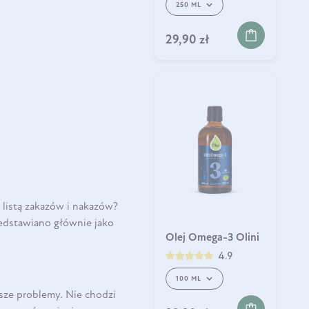
250 ML
29,90 zł
 z listą zakazów i nakazów?
rzedstawiano głównie jako
Olej Omega-3 Olini
4.9
100 ML
sze problemy. Nie chodzi