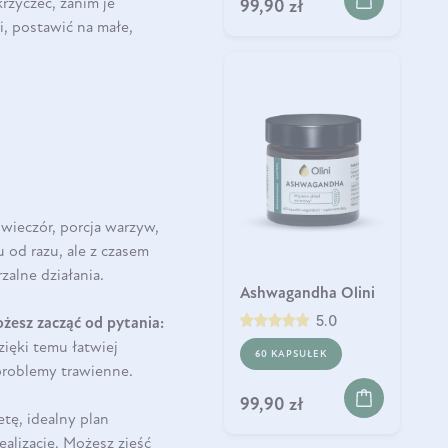
krzyczeć, zanim je
99,90 zł
i, postawić na małe,
wieczór, porcja warzyw,
 od razu, ale z czasem
alne działania.
Ashwagandha Olini
5.0
ożesz zacząć od pytania:
ięki temu łatwiej
60 KAPSUŁEK
 problemy trawienne.
99,90 zł
etę, idealny plan
ealizację. Możesz zjeść