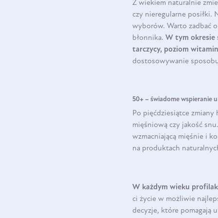
Z wiekiem naturalnie zmi
czy nieregularne posiłki.
wyborów. Warto zadbać o r
błonnika.
W tym okresie 
tarczycy, poziom witami
dostosowywanie sposobu ż
50+ – świadome wspieranie uk
Po pięćdziesiątce zmiany 
mięśniową czy jakość snu.
wzmacniającą mięśnie i ko
na produktach naturalny
W każdym wieku profilakt
ci życie w możliwie najl
decyzje, które pomagają u