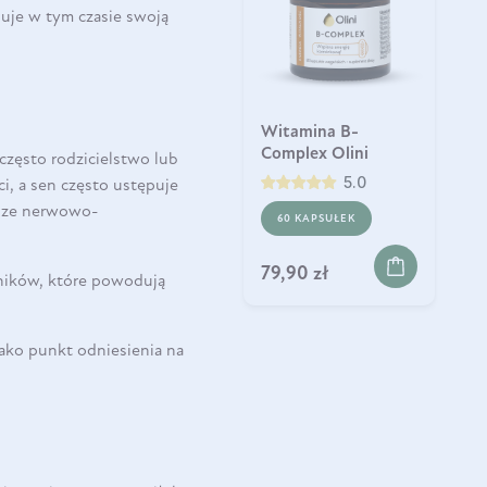
duje w tym czasie swoją
Witamina B-
Complex Olini
 często rodzicielstwo lub
5.0
i, a sen często ustępuje
adze nerwowo-
60 KAPSUŁEK
79,90 zł
nników, które powodują
jako punkt odniesienia na