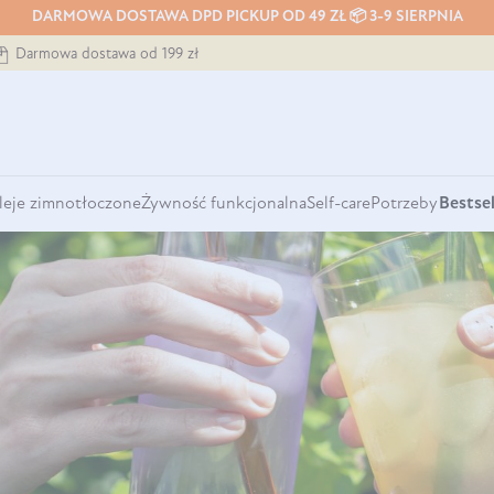
DARMOWA DOSTAWA DPD PICKUP OD 49 ZŁ 📦 3-9 SIERPNIA
Darmowa dostawa od 199 zł
leje zimnotłoczone
Żywność funkcjonalna
Self-care
Potrzeby
Bestsel