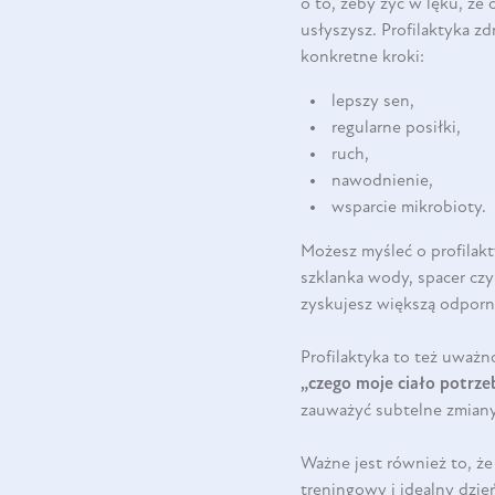
o to, żeby żyć w lęku, że 
usłyszysz. Profilaktyka zd
konkretne kroki:
lepszy sen,
regularne posiłki,
ruch,
nawodnienie,
wsparcie mikrobioty.
Możesz myśleć o profilak
szklanka wody, spacer czy
zyskujesz większą odporn
Profilaktyka to też uważno
„czego moje ciało potrzeb
zauważyć subtelne zmiany:
Ważne jest również to, ż
treningowy i idealny dzie