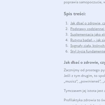
poprawia samopoczucie, ws
Spis treści:
Jak dbać o zdrowie, c
Podstawy codziennej 
Suplementacja jako el
Rutyna badań – jak s
Sygnały ciała, któryc
Styl życia fundamente
Jak dbać o zdrowie, czy
Zacznijmy od prostego pyta
Jeśli z tym drugim, to spo
„musisz”, „powinieneś”, „
Tymczasem jej istota jest 
Profilaktyka zdrowia to 