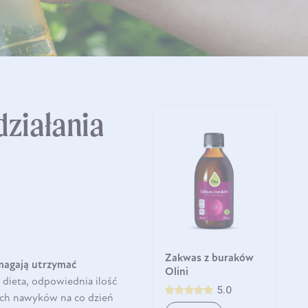
działania
Zakwas z buraków
omagają utrzymać
Olini
dieta, odpowiednia ilość
5.0
ych nawyków na co dzień