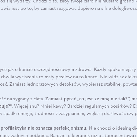
DO KOSZYKA
coś się wydarzy. Chodzi o to, żeby twoje ciało nie musiało głośno 
rowia jest po to, by zamiast reagować dopiero na silne dolegliwośc
tyce jak o koncie oszczędnościowym zdrowia. Każdy spokojniejszy 
 chwila wyciszenia to mały przelew na to konto. Nie widzisz efektu
ość. Zamiast jednorazowych detoksów, wybierasz stabilne, powtarz
ść na sygnały z ciała.
Zamiast pytać „co jest ze mną nie tak?”, m
uje?”.
Więcej snu? Mniej kawy? Bardziej regularnych posiłków? Dz
 spadki energii, trudności z zasypianiem, większą drażliwość czy
DO KOSZYKA
e
profilaktyka nie oznacza perfekcjonizmu
.
Nie chodzi o idealną di
ń bez żadnych potknięć. Bardziej o kierunek niż o stuprocentową r