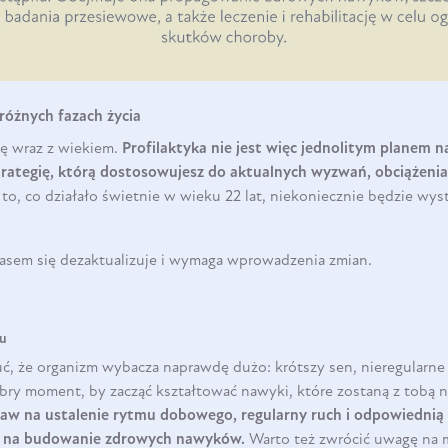
 różnych fazach życia
się wraz z wiekiem.
Profilaktyka nie jest więc jednolitym planem na
rategię, którą dostosowujesz do aktualnych wyzwań, obciążenia 
to, co działało świetnie w wieku 22 lat, niekoniecznie będzie wys
zasem się dezaktualizuje i wymaga wprowadzenia zmian.
DO KOSZYKA
u
ć, że organizm wybacza naprawdę dużo: krótszy sen, nieregularne
bry moment, by zacząć kształtować nawyki, które zostaną z tobą n
staw na ustalenie rytmu dobowego, regularny ruch i odpowiedni
t na budowanie zdrowych nawyków.
Warto też zwrócić uwagę na m