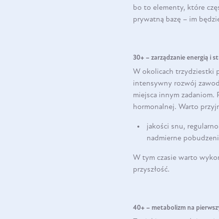
bo to elementy, które czę
prywatną bazę – im będzie 
30+ – zarządzanie energią i s
W okolicach trzydziestki 
intensywny rozwój zawodo
miejsca innym zadaniom.
hormonalnej. Warto przyjr
jakości snu, regularn
nadmierne pobudzeni
W tym czasie warto wykona
przyszłość.
40+ – metabolizm na pierwsz