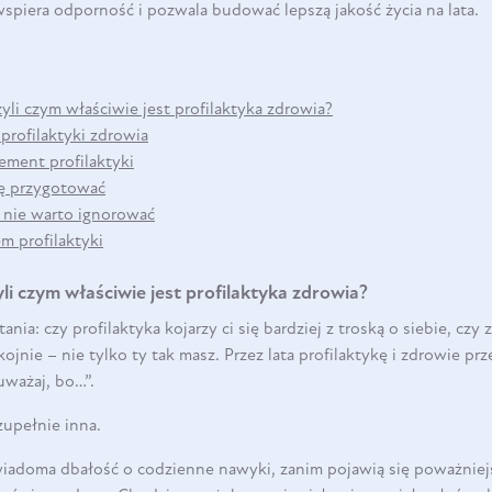
piera odporność i pozwala budować lepszą jakość życia na lata.
DO KOSZYKA
zyli czym właściwie jest profilaktyka zdrowia?
profilaktyki zdrowia
ement profilaktyki
ię przygotować
h nie warto ignorować
m profilaktyki
li czym właściwie jest profilaktyka zdrowia?
nia: czy profilaktyka kojarzy ci się bardziej z troską o siebie, czy
kojnie – nie tylko ty tak masz. Przez lata profilaktykę i zdrowie p
uważaj, bo…”.
zupełnie inna.
świadoma dbałość o codzienne nawyki, zanim pojawią się poważniej