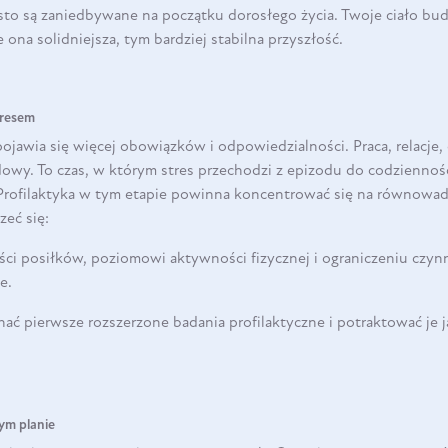
sto są zaniedbywane na początku dorosłego życia. Twoje ciało bu
ona solidniejsza, tym bardziej stabilna przyszłość.
tresem
pojawia się więcej obowiązków i odpowiedzialności. Praca, relacje,
wy. To czas, w którym stres przechodzi z epizodu do codziennośc
 Profilaktyka w tym etapie powinna koncentrować się na równow
zeć się:
DO KOSZYKA
ości posiłków, poziomowi aktywności fizycznej i ograniczeniu czy
e.
ć pierwsze rozszerzone badania profilaktyczne i potraktować je 
ym planie