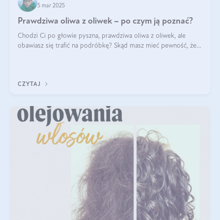
5 mar 2025
Prawdziwa oliwa z oliwek – po czym ją poznać?
Chodzi Ci po głowie pyszna, prawdziwa oliwa z oliwek, ale
obawiasz się trafić na podróbkę? Skąd masz mieć pewność, że
produkt, który kupujesz, powstał z owoców z oliwnych gajów?
A do tego jest śwież
CZYTAJ