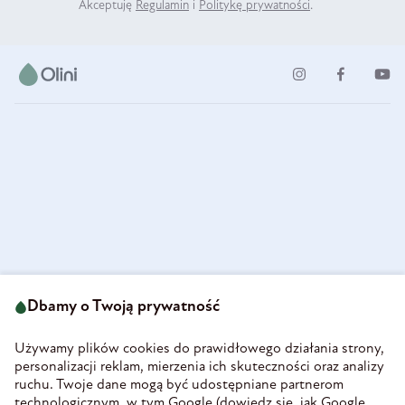
Akceptuję
Regulamin
i
Politykę prywatności
.
ul. Strzegomska 49
693 222 687
58-160 Świebodzice
Dbamy o Twoją prywatność
sklep@olini.pl
Polska
NIP 8860027066
Używamy plików cookies do prawidłowego działania strony,
REGON 890213034
personalizacji reklam, mierzenia ich skuteczności oraz analizy
ruchu. Twoje dane mogą być udostępniane partnerom
INFORMACJE
technologicznym, w tym Google (
dowiedz się, jak Google