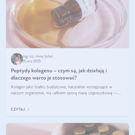
mgr inż. Anna Sobol
15 wrz 2025
Peptydy kolagenu – czym są, jak działają i
dlaczego warto je stosować?
Kolagen jako białko budulcowe, naturalnie występujące w
naszym organizmie, ma całkiem sporą masę cząsteczkową —
nawet do 300 kDa. Jeśli chcielibyśmy suplementować go w tej
formie, byłby trudno strawialny. Aby był lepiej przyswajalny i
CZYTAJ
bardziej biodostępny