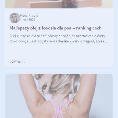
Maria Knapik
4 mar 2026
Najlepszy olej z łososia dla psa – ranking cech
Olej z łososia dla psa to prosty sposób na urozmaicenie diety
czworonoga. Jest bogaty w niezbędne kwasy omega-3, które
mogą pozytywnie wpłynąć na ogólną formę pupila. Na jakie
właściwości tego oleju rybiego warto w szczególności zwrócić
uwagę?
CZYTAJ