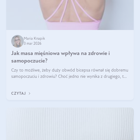
Maria Knapik
3 mar 2026
Jak masa mięśniowa wpływa na zdrowie i
samopoczucie?
Czy to możliwe, żeby duży obwód bicepsa równał się dobremu
samopoczuciu i zdrowiu? Choć jedno nie wynika z drugiego, to
jest między nimi powiązanie – masa mięśniowa może znacznie
poprawić jakość życia. W jaki sposób? W tym wpisie wszystko
CZYTAJ
wyjaśnimy.