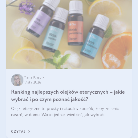
Maria Knapik
19 sty 2026
Ranking najlepszych olejków eterycznych – jakie
wybrać i po czym poznać jakość?
Olejki eteryczne to prosty i naturalny sposób, żeby zmienić
nastrój w domu. Warto jednak wiedzieć, jak wybrać
odpowiednie produkty. Po czym poznać, że są one dobrej
jakości? Jakie olejki eteryczne są najlepsze? Poznaj najważniejsze
CZYTAJ
kryteria wyboru!