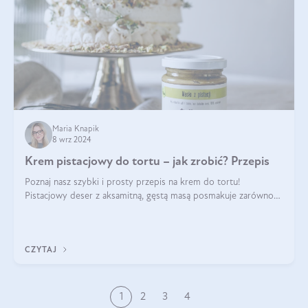
Maria Knapik
8 wrz 2024
Krem pistacjowy do tortu – jak zrobić? Przepis
Poznaj nasz szybki i prosty przepis na krem do tortu!
Pistacjowy deser z aksamitną, gęstą masą posmakuje zarówno
domownikom, jak i gościom. Dzięki niemu każdy kawałek ciasta
będzie prawdziwą ucztą dla
CZYTAJ
1
2
3
4