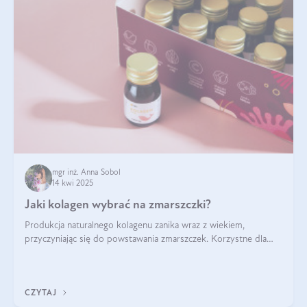
mgr inż. Anna Sobol
14 kwi 2025
Jaki kolagen wybrać na zmarszczki?
Produkcja naturalnego kolagenu zanika wraz z wiekiem,
przyczyniając się do powstawania zmarszczek. Korzystne dla
skóry efekty stosowania kolagenu w formie preparatów
doustnych potwierdzone zostały przez badania naukowe.
CZYTAJ