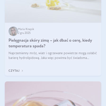
Maria Knapik
2 gru 2025
Pielęgnacja skóry zimą – jak dbać o cerę, kiedy
temperatura spada?
Naprzemienny mróz, wiatr i ogrzewane powietrze mogą osłabić
barierę hydrolipidową. Jaka więc powinna być świadoma
pielęgnacja w okresie chłodnych miesięcy?
CZYTAJ