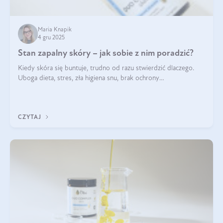
Maria Knapik
4 gru 2025
Stan zapalny skóry – jak sobie z nim poradzić?
Kiedy skóra się buntuje, trudno od razu stwierdzić dlaczego.
Uboga dieta, stres, zła higiena snu, brak ochrony
przeciwsłonecznej – powodów nasilenia stanów zapalnych może
być wiele. Jak poradzić sobie z ich przyczynami i skutkami?
CZYTAJ