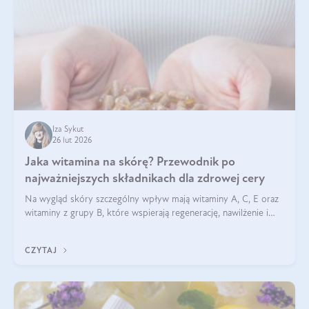
Iza Sykut
26 lut 2026
Jaka witamina na skórę? Przewodnik po
najważniejszych składnikach dla zdrowej cery
Na wygląd skóry szczególny wpływ mają witaminy A, C, E oraz
witaminy z grupy B, które wspierają regenerację, nawilżenie i
ochronę przed stresem oksydacyjnym. Odpowiednia podaż
tych witamin wspiera elastyczność skóry i jej naturalny blask.
CZYTAJ