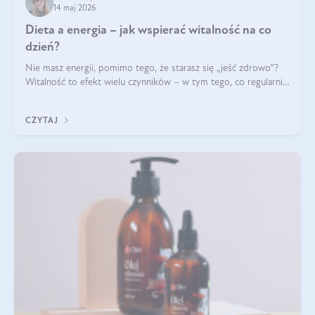
14 maj 2026
Dieta a energia – jak wspierać witalność na co
dzień?
Nie masz energii, pomimo tego, że starasz się „jeść zdrowo”?
Witalność to efekt wielu czynników – w tym tego, co regularnie
ląduje na talerzu. Zapotrzebowanie na składniki odżywcze różni
się w zależności od osoby
CZYTAJ