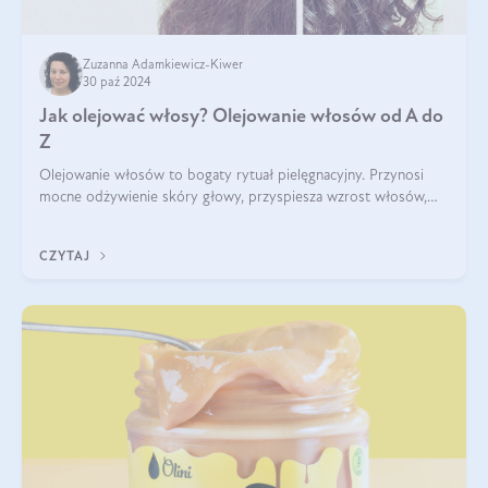
Zuzanna Adamkiewicz-Kiwer
30 paź 2024
Jak olejować włosy? Olejowanie włosów od A do
Z
Olejowanie włosów to bogaty rytuał pielęgnacyjny. Przynosi
mocne odżywienie skóry głowy, przyspiesza wzrost włosów,
wspiera przy walce z łupieżem i ŁZS, zamyka nawilżenie we
wnętrzu włosa. Brzmi ekskl
CZYTAJ