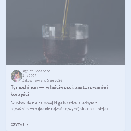
mgr inż. Anna Sobol
3 lis 2025
Zaktualizowano 5 sie 2026
Tymochinon — właściwości, zastosowanie i
korzyści
Skupimy się nie na samej Nigella sativa, a jednym z
najważniejszych (jak nie najważniejszym!) składniku olejku
eterycznego z czarnuszki: tymochinonie.
CZYTAJ