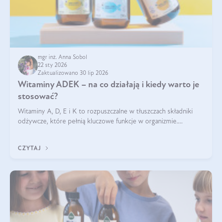
mgr inż. Anna Sobol
22 sty 2026
Zaktualizowano 30 lip 2026
Witaminy ADEK – na co działają i kiedy warto je
stosować?
Witaminy A, D, E i K to rozpuszczalne w tłuszczach składniki
odżywcze, które pełnią kluczowe funkcje w organizmie.
Wspierają zdrowie skóry i wzroku, odporność, prawidłową
krzepliwość krwi oraz mineralizację kości.
CZYTAJ