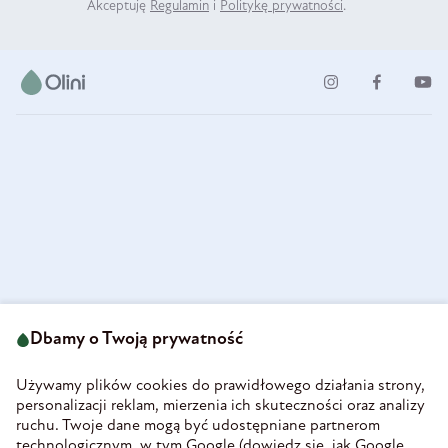
Akceptuję
Regulamin
i
Politykę prywatności
.
ul. Strzegomska 49
693 222 687
58-160 Świebodzice
Dbamy o Twoją prywatność
sklep@olini.pl
Polska
NIP 8860027066
Używamy plików cookies do prawidłowego działania strony,
REGON 890213034
personalizacji reklam, mierzenia ich skuteczności oraz analizy
ruchu. Twoje dane mogą być udostępniane partnerom
INFORMACJE
technologicznym, w tym Google (
dowiedz się, jak Google