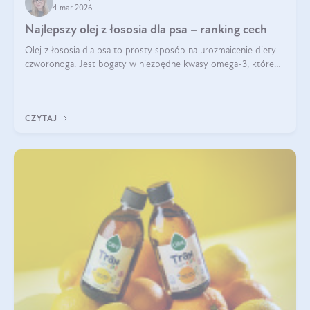
4 mar 2026
Najlepszy olej z łososia dla psa – ranking cech
Olej z łososia dla psa to prosty sposób na urozmaicenie diety
czworonoga. Jest bogaty w niezbędne kwasy omega-3, które
mogą pozytywnie wpłynąć na ogólną formę pupila. Na jakie
właściwości tego oleju rybiego warto w szczególności zwrócić
uwagę?
CZYTAJ