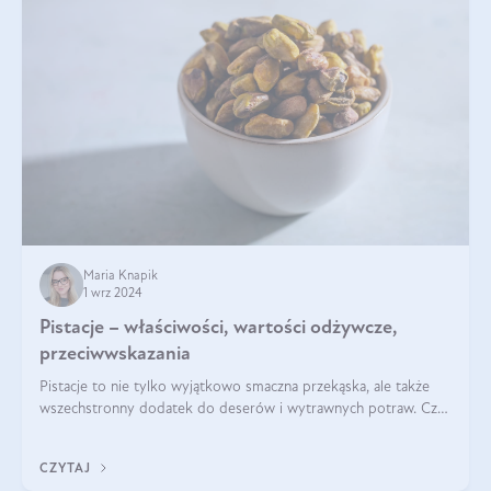
Maria Knapik
1 wrz 2024
Pistacje – właściwości, wartości odżywcze,
przeciwwskazania
Pistacje to nie tylko wyjątkowo smaczna przekąska, ale także
wszechstronny dodatek do deserów i wytrawnych potraw. Czy
pistacje są zdrowe? Jakie są ich właściwości? Gdzie rosną i czy
każdy może się ni
CZYTAJ