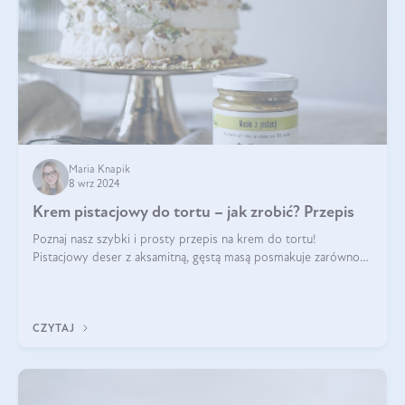
Maria Knapik
8 wrz 2024
Krem pistacjowy do tortu – jak zrobić? Przepis
Poznaj nasz szybki i prosty przepis na krem do tortu!
Pistacjowy deser z aksamitną, gęstą masą posmakuje zarówno
domownikom, jak i gościom. Dzięki niemu każdy kawałek ciasta
będzie prawdziwą ucztą dla
CZYTAJ