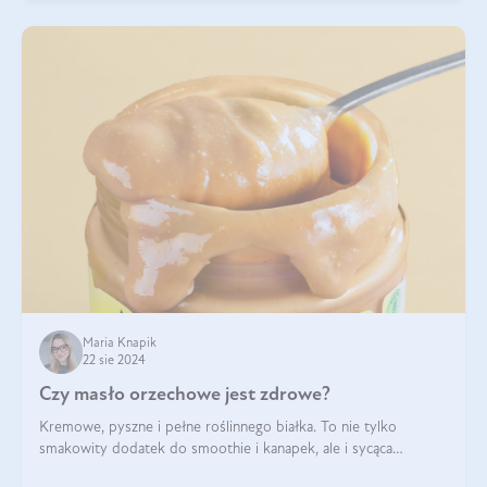
Maria Knapik
22 sie 2024
Czy masło orzechowe jest zdrowe?
Kremowe, pyszne i pełne roślinnego białka. To nie tylko
smakowity dodatek do smoothie i kanapek, ale i sycąca
przekąska dla całej rodziny. Czy warto jeść masło orzechowe?