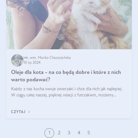
lek. wet. Marika Chaszczyńska
10 lip 2024
Oleje dla kota - na co będą dobre i które z nich
warto podawać?
Każdy z nas kocha swoje zwierzaki i chce dla nich jak najlepiej.
W ciągu całej naszej, pięknej relacji z futrzakiem, możemy
napotkać problemy mniejszej lub większej skali. Czasami
szukamy po prostu
CZYTAJ
1
2
3
4
5