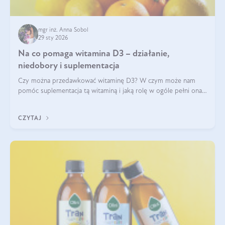
mgr inż. Anna Sobol
29 sty 2026
Na co pomaga witamina D3 – działanie,
niedobory i suplementacja
Czy można przedawkować witaminę D3? W czym może nam
pomóc suplementacja tą witaminą i jaką rolę w ogóle pełni ona
w naszym ciele? Powszechnie wiadomo, że jej przyjmowanie
zalecane jest jesienią i zimą, ale czy wiesz, dlaczego warto to
CZYTAJ
robić?