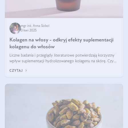
mgr inż. Anna Sobol
3 kwi 2025
Kolagen na włosy - odkryj efekty suplementacji
kolagenu do włosów
Liczne badania i przeglądy literaturowe potwierdzają korzystny
wpływ suplementacji hydrolizowanego kolagenu na skórę. Czy
tak samo jest w przypadku włosów?
CZYTAJ