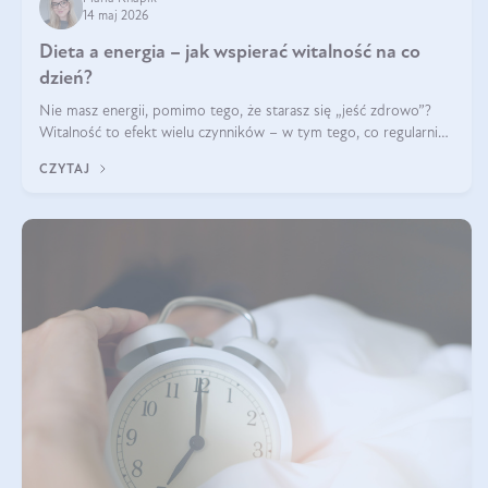
14 maj 2026
Dieta a energia – jak wspierać witalność na co
dzień?
Nie masz energii, pomimo tego, że starasz się „jeść zdrowo”?
Witalność to efekt wielu czynników – w tym tego, co regularnie
ląduje na talerzu. Zapotrzebowanie na składniki odżywcze różni
CZYTAJ
się w zależności od osoby