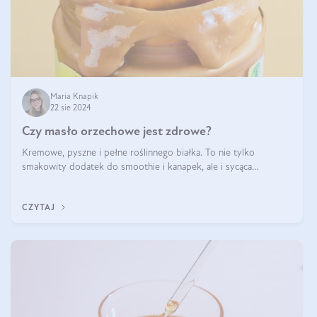
Maria Knapik
22 sie 2024
Czy masło orzechowe jest zdrowe?
Kremowe, pyszne i pełne roślinnego białka. To nie tylko
smakowity dodatek do smoothie i kanapek, ale i sycąca
przekąska dla całej rodziny. Czy warto jeść masło orzechowe?
Jakie są korzyści zdrowotne
CZYTAJ