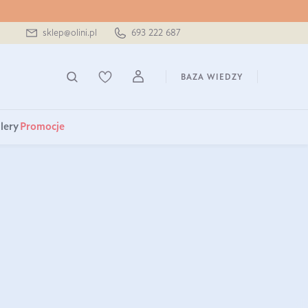
sklep@olini.pl
693 222 687
BAZA WIEDZY
lery
Promocje