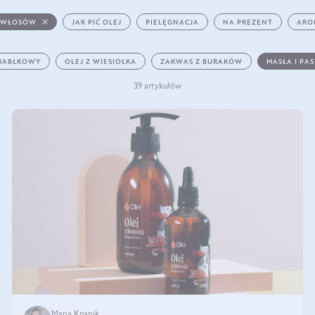
 WŁOSÓW
JAK PIĆ OLEJ
PIELĘGNACJA
NA PREZENT
ARO
 JABŁKOWY
OLEJ Z WIESIOŁKA
ZAKWAS Z BURAKÓW
MASŁA I PA
39 artykułów
Maria Knapik