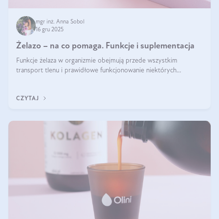
mgr inż. Anna Sobol
16 gru 2025
Żelazo – na co pomaga. Funkcje i suplementacja
Funkcje żelaza w organizmie obejmują przede wszystkim
transport tlenu i prawidłowe funkcjonowanie niektórych
enzymów. Żelazo odpowiada też za działanie układu
immunologicznego i nerwowego, szczególnie na wczesnym
CZYTAJ
etapie życia.