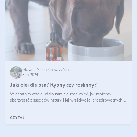
lek. wet. Marika Chaszczyńska
8 lip 2024
Jaki olej dla psa? Rybny czy roślinny?
W ostatnim czasie udało nam się zrozumieć, jak możemy
skorzystać z zasobów natury i jej właściwości prozdrowotnych,
na korzyść naszą i naszych ukochanych pupili. Zaczynaliśmy
powoli, szukając sposob
CZYTAJ