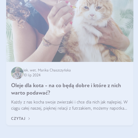
lek. wet. Marika Chaszczyńska
10 lip 2024
Oleje dla kota - na co będą dobre i które z nich
warto podawać?
Każdy z nas kocha swoje zwierzaki i chce dla nich jak najlepiej. W
ciągu całej naszej, pięknej relacji z futrzakiem, możemy napotkać
problemy mniejszej lub większej skali. Czasami szukamy po
CZYTAJ
prostu