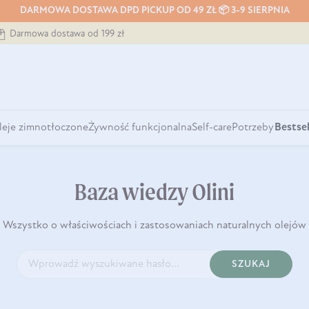
DARMOWA DOSTAWA DPD PICKUP OD 49 ZŁ 📦 3-9 SIERPNIA
Darmowa dostawa od 199 zł
leje zimnotłoczone
Żywność funkcjonalna
Self-care
Potrzeby
Bestsel
Baza wiedzy Olini
Wszystko o właściwościach i zastosowaniach naturalnych olejów
SZUKAJ