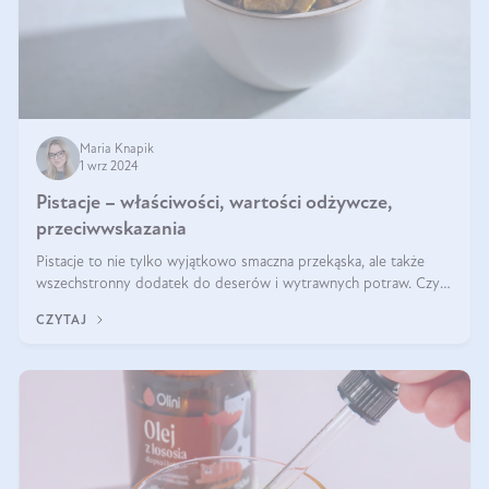
Maria Knapik
1 wrz 2024
Pistacje – właściwości, wartości odżywcze,
przeciwwskazania
Pistacje to nie tylko wyjątkowo smaczna przekąska, ale także
wszechstronny dodatek do deserów i wytrawnych potraw. Czy
pistacje są zdrowe? Jakie są ich właściwości? Gdzie rosną i czy
CZYTAJ
każdy może się ni