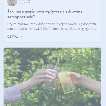
3 mar 2026
Jak masa mięśniowa wpływa na zdrowie i
samopoczucie?
Czy to możliwe, żeby duży obwód bicepsa równał się dobremu
samopoczuciu i zdrowiu? Choć jedno nie wynika z drugiego, to
jest między nimi powiązanie – masa mięśniowa może znacznie
CZYTAJ
poprawić jakość życia. W jaki sposób? W tym wpisie wszystko
wyjaśnimy.