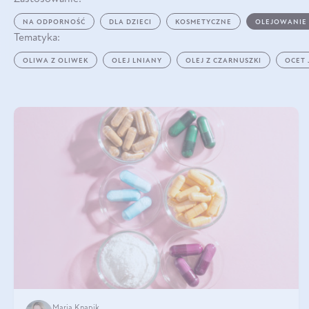
NA ODPORNOŚĆ
DLA DZIECI
KOSMETYCZNE
OLEJOWANIE
Tematyka:
OLIWA Z OLIWEK
OLEJ LNIANY
OLEJ Z CZARNUSZKI
OCET
Maria Knapik