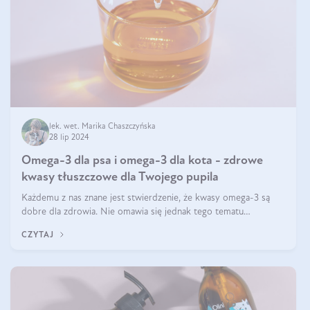
lek. wet. Marika Chaszczyńska
28 lip 2024
Omega-3 dla psa i omega-3 dla kota - zdrowe
kwasy tłuszczowe dla Twojego pupila
Każdemu z nas znane jest stwierdzenie, że kwasy omega-3 są
dobre dla zdrowia. Nie omawia się jednak tego tematu
dogłębnie i tak naprawdę nie do końca wiadomo, na co
CZYTAJ
wpływają te dobroczynne kwasy tłus