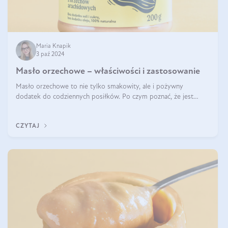
Maria Knapik
3 paź 2024
Masło orzechowe – właściwości i zastosowanie
Masło orzechowe to nie tylko smakowity, ale i pożywny
dodatek do codziennych posiłków. Po czym poznać, że jest
wysokiej jakości? Do jakich przepisów najlepiej je wykorzystać?
Czym różni się od pasty
CZYTAJ