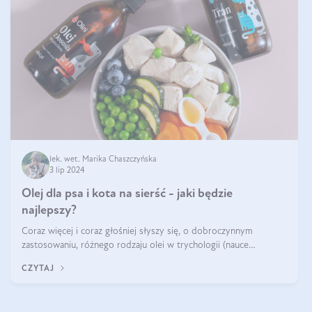
lek. wet. Marika Chaszczyńska
3 lip 2024
Olej dla psa i kota na sierść - jaki będzie
najlepszy?
Coraz więcej i coraz głośniej słyszy się, o dobroczynnym
zastosowaniu, różnego rodzaju olei w trychologii (nauce
poświęconej higienie włosów i skóry głowy). Fantastycznie
CZYTAJ
sprawdzają się przy wypadan