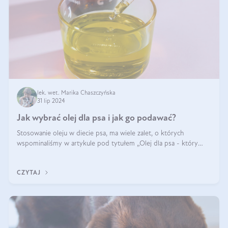
lek. wet. Marika Chaszczyńska
31 lip 2024
Jak wybrać olej dla psa i jak go podawać?
Stosowanie oleju w diecie psa, ma wiele zalet, o których
wspominaliśmy w artykule pod tytułem „Olej dla psa - który
wybrać?”. Zachęcam do zapoznania się z nim, zanim przejdziemy
do konkretnych infor
CZYTAJ