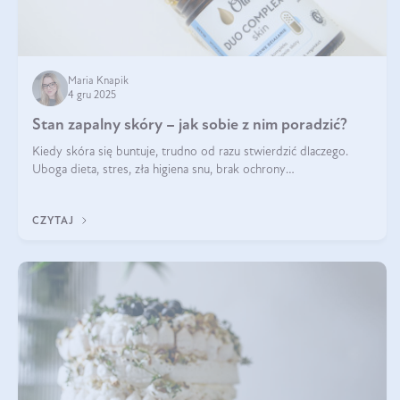
Maria Knapik
4 gru 2025
Stan zapalny skóry – jak sobie z nim poradzić?
Kiedy skóra się buntuje, trudno od razu stwierdzić dlaczego.
Uboga dieta, stres, zła higiena snu, brak ochrony
przeciwsłonecznej – powodów nasilenia stanów zapalnych może
być wiele. Jak poradzić sobie z ich przyczynami i skutkami?
CZYTAJ