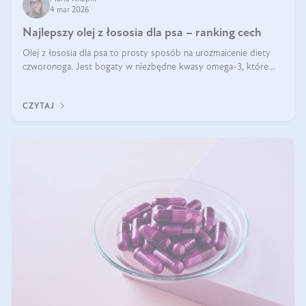
4 mar 2026
Najlepszy olej z łososia dla psa – ranking cech
Olej z łososia dla psa to prosty sposób na urozmaicenie diety
czworonoga. Jest bogaty w niezbędne kwasy omega-3, które
mogą pozytywnie wpłynąć na ogólną formę pupila. Na jakie
właściwości tego oleju rybiego warto w szczególności zwrócić
CZYTAJ
uwagę?