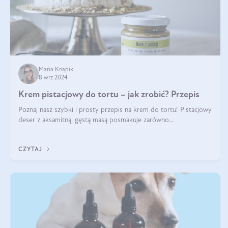
Maria Knapik
8 wrz 2024
Krem pistacjowy do tortu – jak zrobić? Przepis
Poznaj nasz szybki i prosty przepis na krem do tortu! Pistacjowy
deser z aksamitną, gęstą masą posmakuje zarówno
domownikom, jak i gościom. Dzięki niemu każdy kawałek ciasta
będzie prawdziwą ucztą dla
CZYTAJ