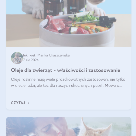
lek. wet. Marika Chaszczyńska
7 sie 2024
Oleje dla zwierząt - właściwości i zastosowanie
Oleje roślinne mają wiele prozdrowotnych zastosowań, nie tylko
w diecie ludzi, ale też dla naszych ukochanych pupili. Mowa o
psach, kotach, koniach, a nawet królikach i gryzoniach! Jest to
fantastyc
CZYTAJ