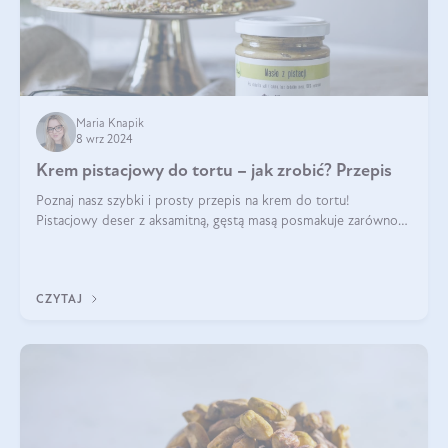
Maria Knapik
8 wrz 2024
Krem pistacjowy do tortu – jak zrobić? Przepis
Poznaj nasz szybki i prosty przepis na krem do tortu!
Pistacjowy deser z aksamitną, gęstą masą posmakuje zarówno
domownikom, jak i gościom. Dzięki niemu każdy kawałek ciasta
będzie prawdziwą ucztą dla
CZYTAJ