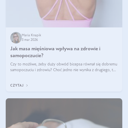
Maria Knapik
3 mar 2026
Jak masa mięśniowa wpływa na zdrowie i
samopoczucie?
Czy to możliwe, żeby duży obwód bicepsa równał się dobremu
samopoczuciu i zdrowiu? Choć jedno nie wynika z drugiego, to
jest między nimi powiązanie – masa mięśniowa może znacznie
poprawić jakość życia. W jaki sposób? W tym wpisie wszystko
CZYTAJ
wyjaśnimy.