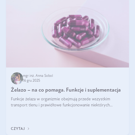
mgr inż. Anna Sobol
16 gru 2025
Żelazo – na co pomaga. Funkcje i suplementacja
Funkcje żelaza w organizmie obejmują przede wszystkim
transport tlenu i prawidłowe funkcjonowanie niektórych
enzymów. Żelazo odpowiada też za działanie układu
immunologicznego i nerwowego, szczególnie na wczesnym
etapie życia.
CZYTAJ