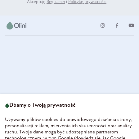
Akceptuję
Regulamin
i
Politykę prywatności
.
ul. Strzegomska 49
693 222 687
58-160 Świebodzice
Dbamy o Twoją prywatność
sklep@olini.pl
Polska
NIP 8860027066
Używamy plików cookies do prawidłowego działania strony,
REGON 890213034
personalizacji reklam, mierzenia ich skuteczności oraz analizy
ruchu. Twoje dane mogą być udostępniane partnerom
INFORMACJE
technologicznym, w tym Google (
dowiedz się, jak Google