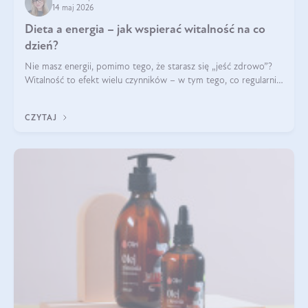
14 maj 2026
Dieta a energia – jak wspierać witalność na co
dzień?
Nie masz energii, pomimo tego, że starasz się „jeść zdrowo”?
Witalność to efekt wielu czynników – w tym tego, co regularnie
ląduje na talerzu. Zapotrzebowanie na składniki odżywcze różni
się w zależności od osoby
CZYTAJ