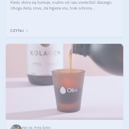
Kiedy skóra się buntuje, trudno od razu stwierdzić dlaczego.
Uboga dieta, stres, zła higiena snu, brak ochrony
przeciwsłonecznej – powodów nasilenia stanów zapalnych może
być wiele. Jak poradzić sobie z ich przyczynami i skutkami?
CZYTAJ
mgr inż. Anna Sobol