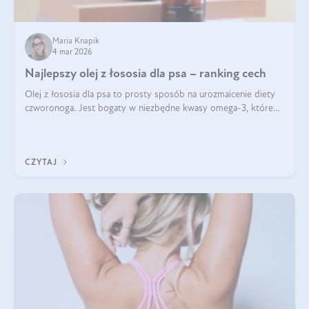
Maria Knapik
4 mar 2026
Najlepszy olej z łososia dla psa – ranking cech
Olej z łososia dla psa to prosty sposób na urozmaicenie diety
czworonoga. Jest bogaty w niezbędne kwasy omega-3, które
mogą pozytywnie wpłynąć na ogólną formę pupila. Na jakie
właściwości tego oleju rybiego warto w szczególności zwrócić
uwagę?
CZYTAJ