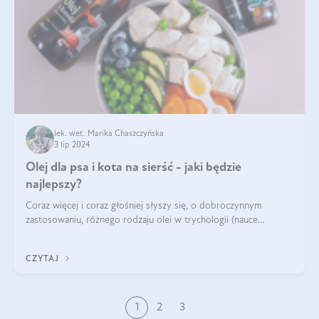
lek. wet. Marika Chaszczyńska
3 lip 2024
Olej dla psa i kota na sierść - jaki będzie
najlepszy?
Coraz więcej i coraz głośniej słyszy się, o dobroczynnym
zastosowaniu, różnego rodzaju olei w trychologii (nauce
poświęconej higienie włosów i skóry głowy). Fantastycznie
sprawdzają się przy wypadan
CZYTAJ
1
2
3