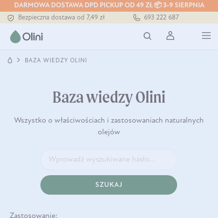
DARMOWA DOSTAWA DPD PICKUP OD 49 ZŁ 📦 3-9 SIERPNIA
Tłoczony zawsze na zimno
693 222 687
Bezpieczna dostawa od 7,49 zł
Darmowa dostawa od 199 zł
Tłoczony zawsze na zimno
BAZA WIEDZY OLINI
Baza wiedzy Olini
Wszystko o właściwościach i zastosowaniach naturalnych
olejów
SZUKAJ
Zastosowanie: