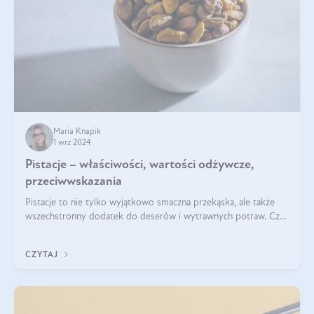
Maria Knapik
1 wrz 2024
Pistacje – właściwości, wartości odżywcze,
przeciwwskazania
Pistacje to nie tylko wyjątkowo smaczna przekąska, ale także
wszechstronny dodatek do deserów i wytrawnych potraw. Czy
pistacje są zdrowe? Jakie są ich właściwości? Gdzie rosną i czy
każdy może się ni
CZYTAJ