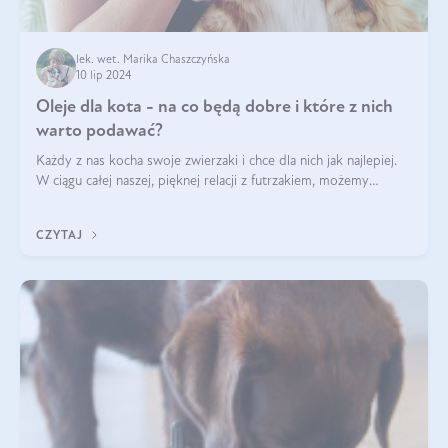
lek. wet. Marika Chaszczyńska
10 lip 2024
Oleje dla kota - na co będą dobre i które z nich
warto podawać?
Każdy z nas kocha swoje zwierzaki i chce dla nich jak najlepiej.
W ciągu całej naszej, pięknej relacji z futrzakiem, możemy
napotkać problemy mniejszej lub większej skali. Czasami
szukamy po prostu
CZYTAJ