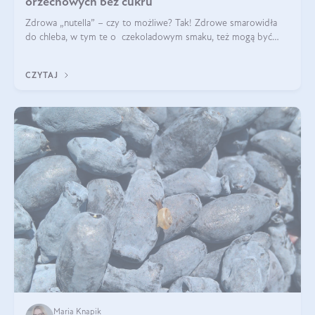
orzechowych bez cukru
Zdrowa „nutella” – czy to możliwe? Tak! Zdrowe smarowidła
do chleba, w tym te o czekoladowym smaku, też mogą być
pyszne. Przeczytaj nasz artykuł i dowiedz się więcej!
CZYTAJ
Maria Knapik