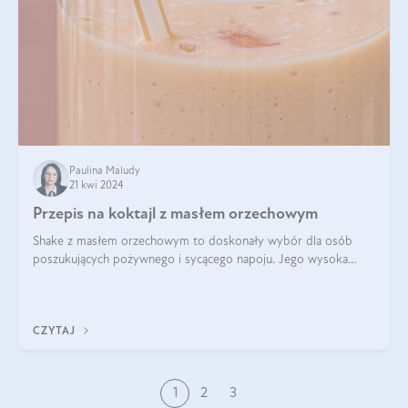
Paulina Maludy
21 kwi 2024
Przepis na koktajl z masłem orzechowym
Shake z masłem orzechowym to doskonały wybór dla osób
poszukujących pożywnego i sycącego napoju. Jego wysoka
zawartość białka sprawia, że jest idealnym uzupełnieniem diety,
szczególnie dla osób aktywn
CZYTAJ
1
2
3