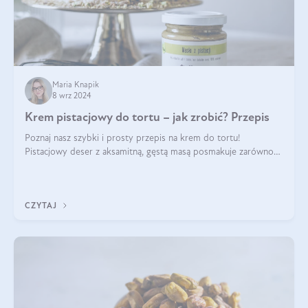
Maria Knapik
8 wrz 2024
Krem pistacjowy do tortu – jak zrobić? Przepis
Poznaj nasz szybki i prosty przepis na krem do tortu!
Pistacjowy deser z aksamitną, gęstą masą posmakuje zarówno
domownikom, jak i gościom. Dzięki niemu każdy kawałek ciasta
będzie prawdziwą ucztą dla
CZYTAJ