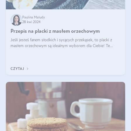
Paulina Maludy
28 kwi 2024
Przepis na placki z masłem orzechowym
Jeśli jesteś fanem słodkich i sycących przekąsek, to placki z
masłem orzechowym są idealnym wyborem dla Ciebie! Te
pyszne placuszki, idealne na śniadanie lub podwieczorek z
pewnością dostarczą Ci ener
CZYTAJ