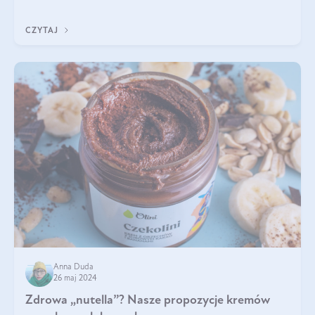
poparte hasłem „W oleju moc i siła”, które Polski Związek
Hodowców Koni stosuje, by
CZYTAJ
Anna Duda
26 maj 2024
Zdrowa „nutella”? Nasze propozycje kremów