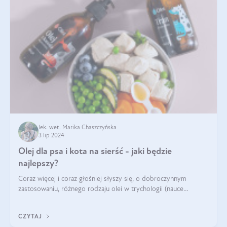
lek. wet. Marika Chaszczyńska
3 lip 2024
Olej dla psa i kota na sierść - jaki będzie
najlepszy?
Coraz więcej i coraz głośniej słyszy się, o dobroczynnym
zastosowaniu, różnego rodzaju olei w trychologii (nauce
poświęconej higienie włosów i skóry głowy). Fantastycznie
sprawdzają się przy wypadan
CZYTAJ