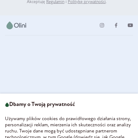
Akceptuję
Regulamin
i
Politykę prywatności
.
ul. Strzegomska 49
693 222 687
58-160 Świebodzice
Dbamy o Twoją prywatność
sklep@olini.pl
Polska
NIP 8860027066
Używamy plików cookies do prawidłowego działania strony,
REGON 890213034
personalizacji reklam, mierzenia ich skuteczności oraz analizy
ruchu. Twoje dane mogą być udostępniane partnerom
INFORMACJE
technologicznym, w tym Google (
dowiedz się, jak Google