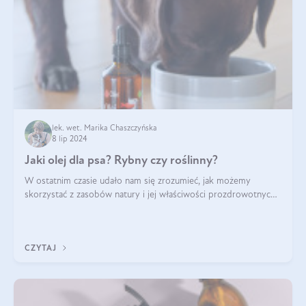
lek. wet. Marika Chaszczyńska
8 lip 2024
Jaki olej dla psa? Rybny czy roślinny?
W ostatnim czasie udało nam się zrozumieć, jak możemy
skorzystać z zasobów natury i jej właściwości prozdrowotnych,
na korzyść naszą i naszych ukochanych pupili. Zaczynaliśmy
powoli, szukając sposob
CZYTAJ