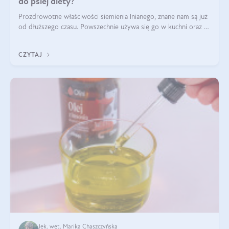
do psiej diety?
Prozdrowotne właściwości siemienia lnianego, znane nam są już
od dłuższego czasu. Powszechnie używa się go w kuchni oraz w
produktach kosmetycznych dla ludzi. Mało osób wie, że te
same właściwości odn
CZYTAJ
lek. wet. Marika Chaszczyńska