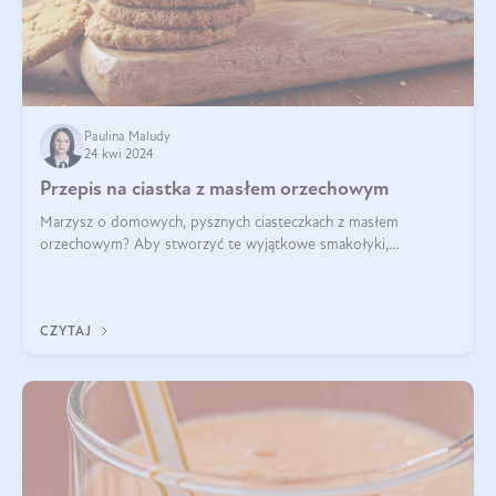
Paulina Maludy
24 kwi 2024
Przepis na ciastka z masłem orzechowym
Marzysz o domowych, pysznych ciasteczkach z masłem
orzechowym? Aby stworzyć te wyjątkowe smakołyki,
potrzebujesz kilku prostych składników takich jak masło
orzechowe, jajko, kawałki orzechów, mąka psz
CZYTAJ