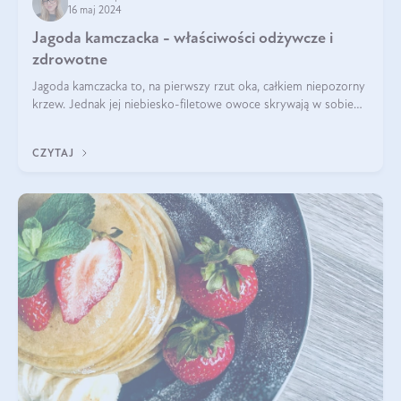
16 maj 2024
Jagoda kamczacka - właściwości odżywcze i
zdrowotne
Jagoda kamczacka to, na pierwszy rzut oka, całkiem niepozorny
krzew. Jednak jej niebiesko-filetowe owoce skrywają w sobie
wiele dobra. Jakie właściwości ma jagoda kamczacka? Poznasz je
w tym wpisie!
CZYTAJ