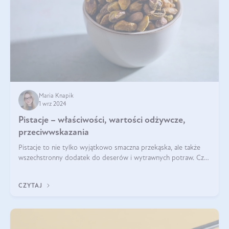
Maria Knapik
1 wrz 2024
Pistacje – właściwości, wartości odżywcze,
przeciwwskazania
Pistacje to nie tylko wyjątkowo smaczna przekąska, ale także
wszechstronny dodatek do deserów i wytrawnych potraw. Czy
pistacje są zdrowe? Jakie są ich właściwości? Gdzie rosną i czy
każdy może się ni
CZYTAJ