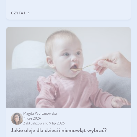
poparte hasłem „W oleju moc i siła”, które Polski Związek
Hodowców Koni stosuje, by
CZYTAJ
Magda Wojtanowska
19 cze 2024
Zaktualizowano 9 lip 2026
Jakie oleje dla dzieci i niemowląt wybrać?