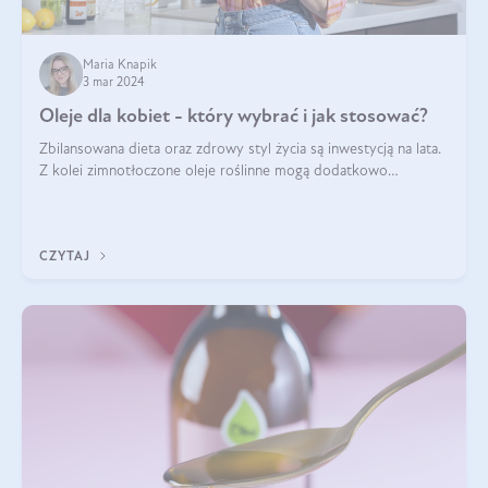
Maria Knapik
3 mar 2024
Oleje dla kobiet - który wybrać i jak stosować?
Zbilansowana dieta oraz zdrowy styl życia są inwestycją na lata.
Z kolei zimnotłoczone oleje roślinne mogą dodatkowo
wspomóc w osiągnięciu długowieczności i witalności. Odżywiają
od wewnątrz i upięk
CZYTAJ