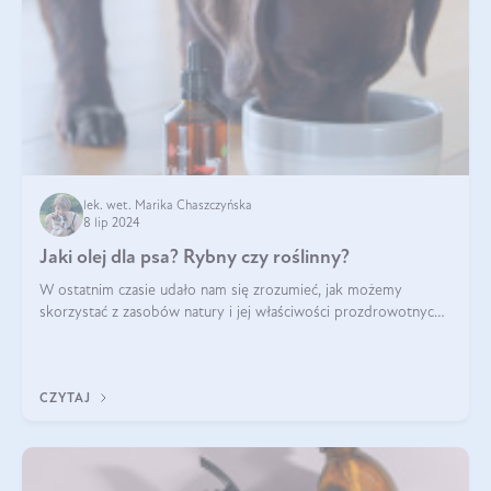
lek. wet. Marika Chaszczyńska
8 lip 2024
Jaki olej dla psa? Rybny czy roślinny?
W ostatnim czasie udało nam się zrozumieć, jak możemy
skorzystać z zasobów natury i jej właściwości prozdrowotnych,
na korzyść naszą i naszych ukochanych pupili. Zaczynaliśmy
powoli, szukając sposob
CZYTAJ