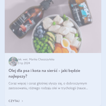
lek. wet. Marika Chaszczyńska
3 lip 2024
Olej dla psa i kota na sierść - jaki będzie
najlepszy?
Coraz więcej i coraz głośniej słyszy się, o dobroczynnym
zastosowaniu, różnego rodzaju olei w trychologii (nauce
poświęconej higienie włosów i skóry głowy). Fantastycznie
sprawdzają się przy wypadan
CZYTAJ