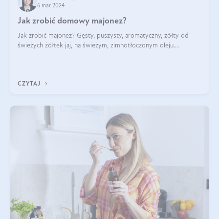
6 mar 2024
Jak zrobić domowy majonez?
Jak zrobić majonez? Gęsty, puszysty, aromatyczny, żółty od
świeżych żółtek jaj, na świeżym, zimnotłoczonym oleju.
Najlepszy! Tutaj podrzucamy wam przepisy na majonez
domowy, w kilku (nawet dość zaskak
CZYTAJ