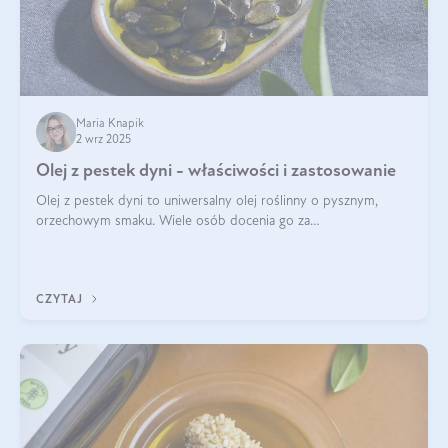
Maria Knapik
2 wrz 2025
Olej z pestek dyni - właściwości i zastosowanie
Olej z pestek dyni to uniwersalny olej roślinny o pysznym,
orzechowym smaku. Wiele osób docenia go za
wszechstronność, bo przydaje się zarówno w kuchni, jak i w
pielęgnacji. Często wykorzystuje się go
CZYTAJ