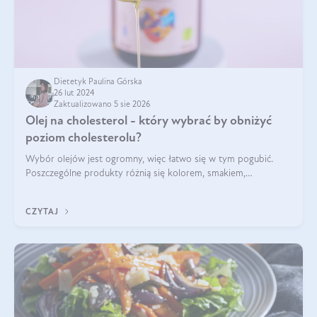
Dietetyk Paulina Górska
26 lut 2024
Zaktualizowano 5 sie 2026
Olej na cholesterol - który wybrać by obniżyć
poziom cholesterolu?
Wybór olejów jest ogromny, więc łatwo się w tym pogubić.
Poszczególne produkty różnią się kolorem, smakiem,
zastosowaniem kulinarnym, ale przede wszystkim składem. To
właśnie on decyduje o właściwości
CZYTAJ