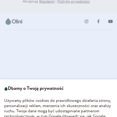
Akceptuję
Regulamin
i
Politykę prywatności
.
ul. Strzegomska 49
693 222 687
58-160 Świebodzice
Dbamy o Twoją prywatność
sklep@olini.pl
Polska
NIP 8860027066
Używamy plików cookies do prawidłowego działania strony,
REGON 890213034
personalizacji reklam, mierzenia ich skuteczności oraz analizy
ruchu. Twoje dane mogą być udostępniane partnerom
INFORMACJE
technologicznym, w tym Google (
dowiedz się, jak Google