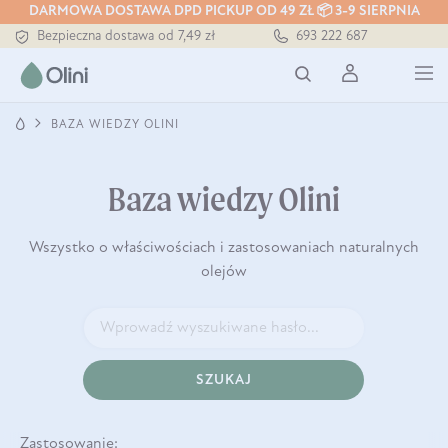
DARMOWA DOSTAWA DPD PICKUP OD 49 ZŁ 📦 3-9 SIERPNIA
Bezpieczna dostawa od 7,49 zł
693 222 687
Darmowa dostawa od 199 zł
Tłoczony zawsze na zimno
BAZA WIEDZY OLINI
Baza wiedzy Olini
Wszystko o właściwościach i zastosowaniach naturalnych
olejów
SZUKAJ
Zastosowanie: