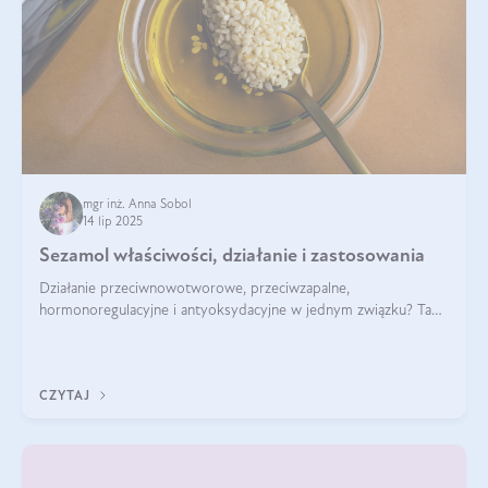
mgr inż. Anna Sobol
14 lip 2025
Sezamol właściwości, działanie i zastosowania
Działanie przeciwnowotworowe, przeciwzapalne,
hormonoregulacyjne i antyoksydacyjne w jednym związku? Tak
— to właśnie natura sezamolu, który obecny jest w oleju
sezamowym. Dowiedz się, dlaczego warto wprowadzić go do
swojej diety — być może to pierwsza ok
CZYTAJ