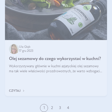
Ula Głąb
17 gru 2023
Olej sezamowy do czego wykorzystać w kuchni?
Wykorzystywany głównie w kuchni azjatyckiej olej sezamowy
ma tak wiele właściwości prozdrowotnych, że warto wzbogacić
o niego swoją dietę. Do czego używać oleju sezamowego? Jak
wygląda wykorzystanie o
CZYTAJ
1
2
3
4