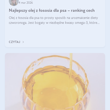
4 mar 2026
Najlepszy olej z łososia dla psa – ranking cech
Olej z łososia dla psa to prosty sposób na urozmaicenie diety
czworonoga. Jest bogaty w niezbędne kwasy omega-3, które
mogą pozytywnie wpłynąć na ogólną formę pupila. Na jakie
właściwości tego oleju rybiego warto w szczególności zwrócić
uwagę?
CZYTAJ