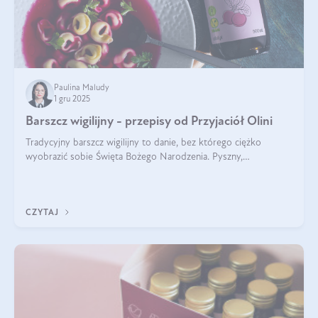
Paulina Maludy
1 gru 2025
Barszcz wigilijny - przepisy od Przyjaciół Olini
Tradycyjny barszcz wigilijny to danie, bez którego ciężko
wyobrazić sobie Święta Bożego Narodzenia. Pyszny,
aromatyczny, esencjonalny, pachnący grzybami, o pięknym
klarownym kolorze. W czym tkwi tajem
CZYTAJ