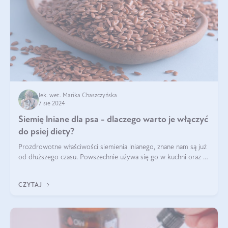
lek. wet. Marika Chaszczyńska
7 sie 2024
Siemię lniane dla psa - dlaczego warto je włączyć
do psiej diety?
Prozdrowotne właściwości siemienia lnianego, znane nam są już
od dłuższego czasu. Powszechnie używa się go w kuchni oraz w
produktach kosmetycznych dla ludzi. Mało osób wie, że te
same właściwości odn
CZYTAJ