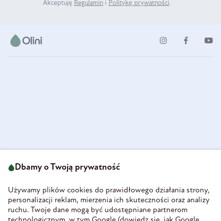
Akceptuję
Regulamin
i
Politykę prywatności
.
ul. Strzegomska 49
693 222 687
58-160 Świebodzice
Dbamy o Twoją prywatność
sklep@olini.pl
Polska
NIP 8860027066
Używamy plików cookies do prawidłowego działania strony,
REGON 890213034
personalizacji reklam, mierzenia ich skuteczności oraz analizy
ruchu. Twoje dane mogą być udostępniane partnerom
INFORMACJE
technologicznym, w tym Google (
dowiedz się, jak Google