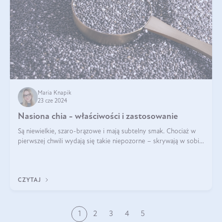
Maria Knapik
23 cze 2024
Nasiona chia - właściwości i zastosowanie
Są niewielkie, szaro-brązowe i mają subtelny smak. Chociaż w
pierwszej chwili wydają się takie niepozorne – skrywają w sobie
wiele cennych właściwości. Nasion chia nie brakuje w dietach
celebrytów, sp
CZYTAJ
1
2
3
4
5