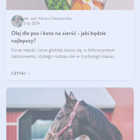
lek. wet. Marika Chaszczyńska
3 lip 2024
Olej dla psa i kota na sierść - jaki będzie
najlepszy?
Coraz więcej i coraz głośniej słyszy się, o dobroczynnym
zastosowaniu, różnego rodzaju olei w trychologii (nauce
poświęconej higienie włosów i skóry głowy). Fantastycznie
sprawdzają się przy wypadan
CZYTAJ