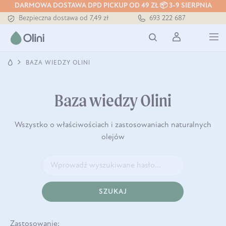
Tłoczony zawsze na zimno
DARMOWA DOSTAWA DPD PICKUP OD 49 ZŁ 📦 3-9 SIERPNIA
Bezpieczna dostawa od 7,49 zł
693 222 687
Darmowa dostawa od 199 zł
Tłoczony zawsze na zimno
BAZA WIEDZY OLINI
Baza wiedzy Olini
Wszystko o właściwościach i zastosowaniach naturalnych
olejów
SZUKAJ
Zastosowanie: