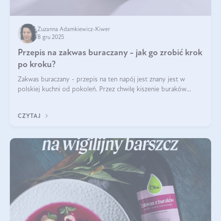
Zuzanna Adamkiewicz-Kiwer
8 gru 2025
Przepis na zakwas buraczany - jak go zrobić krok
po kroku?
Zakwas buraczany - przepis na ten napój jest znany jest w
polskiej kuchni od pokoleń. Przez chwilę kiszenie buraków
czerwonych zostało zapomniane, by w ostatnim czasie powrócić
na fali popularności na
CZYTAJ