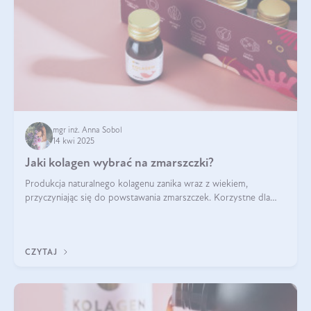
mgr inż. Anna Sobol
14 kwi 2025
Jaki kolagen wybrać na zmarszczki?
Produkcja naturalnego kolagenu zanika wraz z wiekiem,
przyczyniając się do powstawania zmarszczek. Korzystne dla
skóry efekty stosowania kolagenu w formie preparatów
doustnych potwierdzone zostały przez badania naukowe.
CZYTAJ