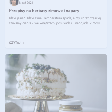
8 paź 2024
Przepisy na herbaty zimowe i napary
Idzie jesień. Idzie zima. Temperatura spada, a my coraz częściej
szukamy ciepła - we wnętrzach, posiłkach i… napojach. Zimowe
herbaty to sposób na odporność, rozgrzewkę i ukojenie. Aby
delektować si
CZYTAJ