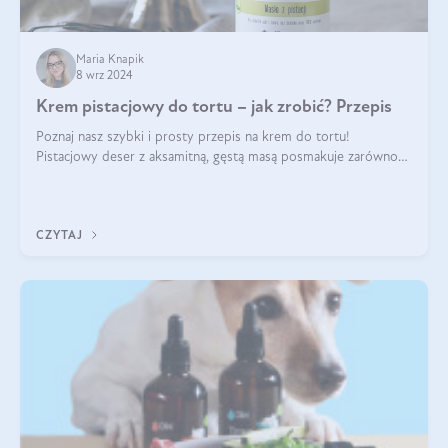
Maria Knapik
8 wrz 2024
Krem pistacjowy do tortu – jak zrobić? Przepis
Poznaj nasz szybki i prosty przepis na krem do tortu!
Pistacjowy deser z aksamitną, gęstą masą posmakuje zarówno
domownikom, jak i gościom. Dzięki niemu każdy kawałek ciasta
będzie prawdziwą ucztą dla
CZYTAJ