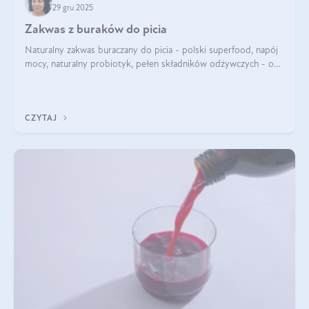
29 gru 2025
Zakwas z buraków do picia
Naturalny zakwas buraczany do picia - polski superfood, napój
mocy, naturalny probiotyk, pełen składników odżywczych - o
zakwasie z buraka mówi się w samych superlatywach. Niektórzy
z Was usłyszeli o
CZYTAJ