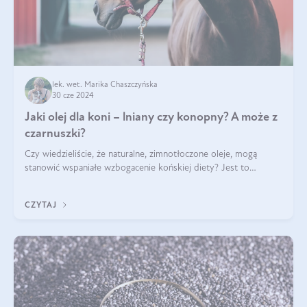
lek. wet. Marika Chaszczyńska
30 cze 2024
Jaki olej dla koni – lniany czy konopny? A może z
czarnuszki?
Czy wiedzieliście, że naturalne, zimnotłoczone oleje, mogą
stanowić wspaniałe wzbogacenie końskiej diety? Jest to
poparte hasłem „W oleju moc i siła”, które Polski Związek
Hodowców Koni stosuje, by
CZYTAJ