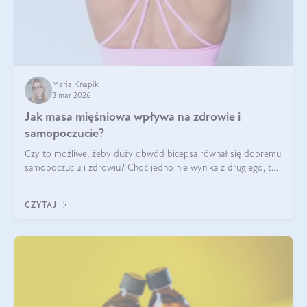
Maria Knapik
3 mar 2026
Jak masa mięśniowa wpływa na zdrowie i
samopoczucie?
Czy to możliwe, żeby duży obwód bicepsa równał się dobremu
samopoczuciu i zdrowiu? Choć jedno nie wynika z drugiego, to
jest między nimi powiązanie – masa mięśniowa może znacznie
poprawić jakość życia. W jaki sposób? W tym wpisie wszystko
CZYTAJ
wyjaśnimy.