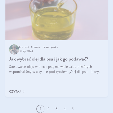
lek. wet. Marika Chaszczyńska
31 lip 2024
Jak wybrać olej dla psa i jak go podawać?
Stosowanie oleju w diecie psa, ma wiele zalet, o których
wspominaliśmy w artykule pod tytułem „Olej dla psa - który
wybrać?”. Zachęcam do zapoznania się z nim, zanim przejdziemy
do konkretnych infor
CZYTAJ
1
2
3
4
5