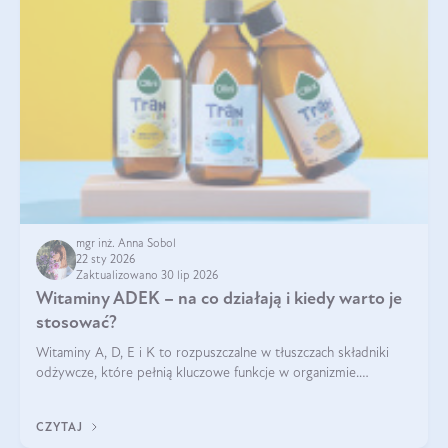
mgr inż. Anna Sobol
22 sty 2026
Zaktualizowano 30 lip 2026
Witaminy ADEK – na co działają i kiedy warto je
stosować?
Witaminy A, D, E i K to rozpuszczalne w tłuszczach składniki
odżywcze, które pełnią kluczowe funkcje w organizmie.
Wspierają zdrowie skóry i wzroku, odporność, prawidłową
krzepliwość krwi oraz mineralizację kości.
CZYTAJ