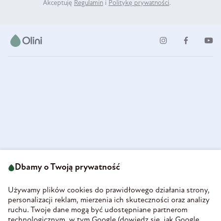
Akceptuję
Regulamin
i
Politykę prywatności
.
ul. Strzegomska 49
693 222 687
58-160 Świebodzice
Dbamy o Twoją prywatność
sklep@olini.pl
Polska
NIP 8860027066
Używamy plików cookies do prawidłowego działania strony,
REGON 890213034
personalizacji reklam, mierzenia ich skuteczności oraz analizy
ruchu. Twoje dane mogą być udostępniane partnerom
INFORMACJE
technologicznym, w tym Google (
dowiedz się, jak Google