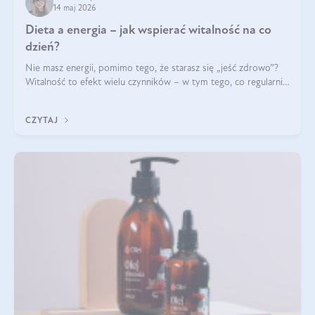
14 maj 2026
Dieta a energia – jak wspierać witalność na co
dzień?
Nie masz energii, pomimo tego, że starasz się „jeść zdrowo”?
Witalność to efekt wielu czynników – w tym tego, co regularnie
ląduje na talerzu. Zapotrzebowanie na składniki odżywcze różni
się w zależności od osoby
CZYTAJ