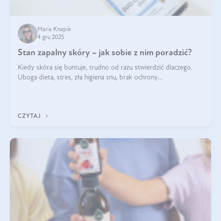
Maria Knapik
4 gru 2025
Stan zapalny skóry – jak sobie z nim poradzić?
Kiedy skóra się buntuje, trudno od razu stwierdzić dlaczego.
Uboga dieta, stres, zła higiena snu, brak ochrony
przeciwsłonecznej – powodów nasilenia stanów zapalnych może
być wiele. Jak poradzić sobie z ich przyczynami i skutkami?
CZYTAJ