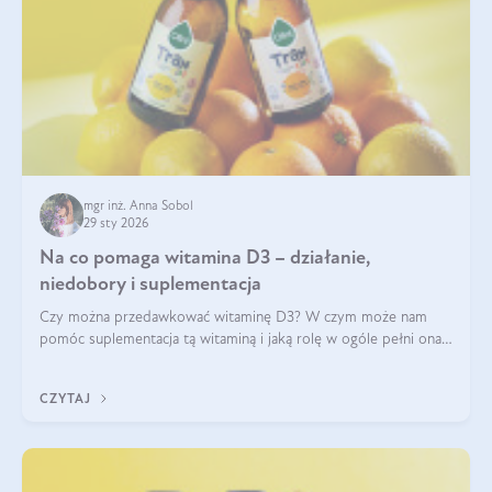
mgr inż. Anna Sobol
29 sty 2026
Na co pomaga witamina D3 – działanie,
niedobory i suplementacja
Czy można przedawkować witaminę D3? W czym może nam
pomóc suplementacja tą witaminą i jaką rolę w ogóle pełni ona
w naszym ciele? Powszechnie wiadomo, że jej przyjmowanie
zalecane jest jesienią i zimą, ale czy wiesz, dlaczego warto to
CZYTAJ
robić?