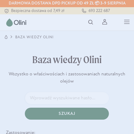
DARMOWA DOSTAWA DPD PICKUP OD 49 ZŁ 📦 3-9 SIERPNIA
Tłoczony zawsze na zimno
693 222 687
Bezpieczna dostawa od 7,49 zł
Darmowa dostawa od 199 zł
Tłoczony zawsze na zimno
BAZA WIEDZY OLINI
Baza wiedzy Olini
Wszystko o właściwościach i zastosowaniach naturalnych
olejów
SZUKAJ
Zastosowanie: