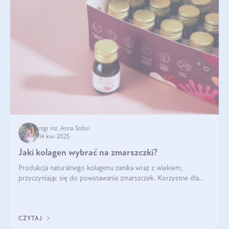
mgr inż. Anna Sobol
14 kwi 2025
Jaki kolagen wybrać na zmarszczki?
Produkcja naturalnego kolagenu zanika wraz z wiekiem,
przyczyniając się do powstawania zmarszczek. Korzystne dla
skóry efekty stosowania kolagenu w formie preparatów
doustnych potwierdzone zostały przez badania naukowe.
CZYTAJ