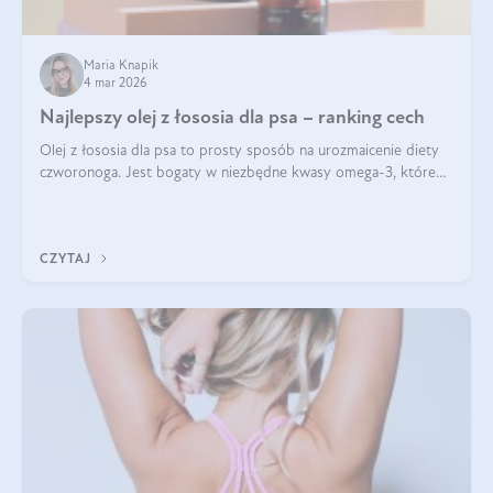
Maria Knapik
4 mar 2026
Najlepszy olej z łososia dla psa – ranking cech
Olej z łososia dla psa to prosty sposób na urozmaicenie diety
czworonoga. Jest bogaty w niezbędne kwasy omega-3, które
mogą pozytywnie wpłynąć na ogólną formę pupila. Na jakie
właściwości tego oleju rybiego warto w szczególności zwrócić
uwagę?
CZYTAJ