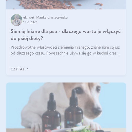
lek. wet. Marika Chaszczyńska
7 sie 2024
Siemię lniane dla psa - dlaczego warto je włączyć
do psiej diety?
Prozdrowotne właściwości siemienia lnianego, znane nam są już
od dłuższego czasu. Powszechnie używa się go w kuchni oraz w
produktach kosmetycznych dla ludzi. Mało osób wie, że te
same właściwości odn
CZYTAJ