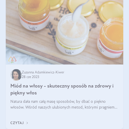
Zuzanna Adamkiewicz-Kiwer
28 cze 2023
Miód na włosy - skuteczny sposób na zdrowy i
piękny włos
Natura dała nam całą masę sposobów, by dbać o piękno
włosów. Wśród naszych ulubionych metod, którymi pragniemy
się z Wami dzisiaj podzielić, jest miodowanie włosów. Miód na
włosy to kosmetyk, który
CZYTAJ