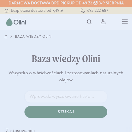
DARMOWA DOSTAWA DPD PICKUP OD 49 ZŁ 📦 3-9 SIERPNIA
Bezpieczna dostawa od 7,49 zł
693 222 687
Darmowa dostawa od 199 zł
Tłoczony zawsze na zimno
BAZA WIEDZY OLINI
Baza wiedzy Olini
Wszystko o właściwościach i zastosowaniach naturalnych
olejów
SZUKAJ
Zastosowanie: