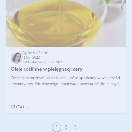
Agnieszka Procek
16 kwi 2023
Zaktualizowano 3 sie 2026
Oleje roślinne w pielęgnacji cery
Oleje są naturalnymi składnikami, które spotkamy w większości
kosmetyków. Nic dziwnego, ponieważ stanowią źródło cennych
dla skóry substancji. Dla tych, którzy szukają prostych, ale
skutecznych rozw
CZYTAJ
1
2
3