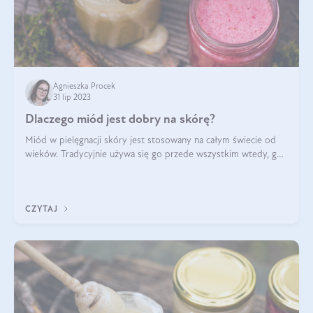
Agnieszka Procek
31 lip 2023
Dlaczego miód jest dobry na skórę?
Miód w pielęgnacji skóry jest stosowany na całym świecie od
wieków. Tradycyjnie używa się go przede wszystkim wtedy, gdy
mamy do czynienia z negatywnym działaniem mikroorganizmów
(np. trądzik) oraz
CZYTAJ