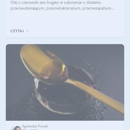
Olej z czarnuszki jest bogaty w substancje o działaniu
przeciwutleniającym, przeciwbakteryjnym, przeciwzapalnym.
Kwasy tłuszczowe pełnią także rolę pielęgnacyjną i odżywczą.
Nic więc dziwnego, że był
CZYTAJ
Agnieszka Procek