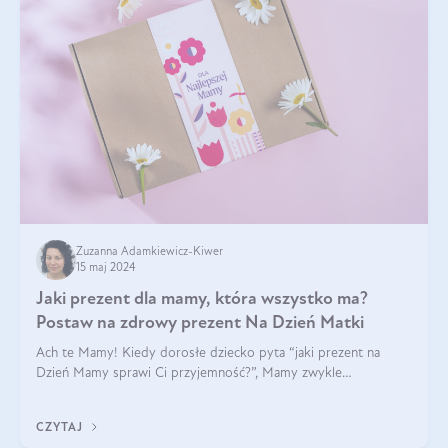
Zuzanna Adamkiewicz-Kiwer
15 maj 2024
Jaki prezent dla mamy, która wszystko ma?
Postaw na zdrowy prezent Na Dzień Matki
Ach te Mamy! Kiedy dorosłe dziecko pyta “jaki prezent na
Dzień Mamy sprawi Ci przyjemność?”, Mamy zwykle
odpowiadają ”Ja już wszystko mam!”. Co roku to samo. Jak
więc wybrać zdrowy prezent na Dzień Ma
CZYTAJ