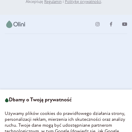
Akceptuję
Regulamin
i
Politykę prywatności
.
ul. Strzegomska 49
693 222 687
58-160 Świebodzice
Dbamy o Twoją prywatność
sklep@olini.pl
Polska
NIP 8860027066
Używamy plików cookies do prawidłowego działania strony,
REGON 890213034
personalizacji reklam, mierzenia ich skuteczności oraz analizy
ruchu. Twoje dane mogą być udostępniane partnerom
INFORMACJE
technologicznym, w tym Google (
dowiedz się, jak Google