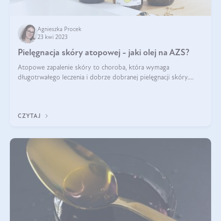
Agnieszka Procek
23 kwi 2023
Pielęgnacja skóry atopowej - jaki olej na AZS?
Atopowe zapalenie skóry to choroba, która wymaga
długotrwałego leczenia i dobrze dobranej pielęgnacji skóry.
Głównym objawem AZS jest przesuszona skóra, która jest
wynikiem nadmiernego odparowywania
CZYTAJ