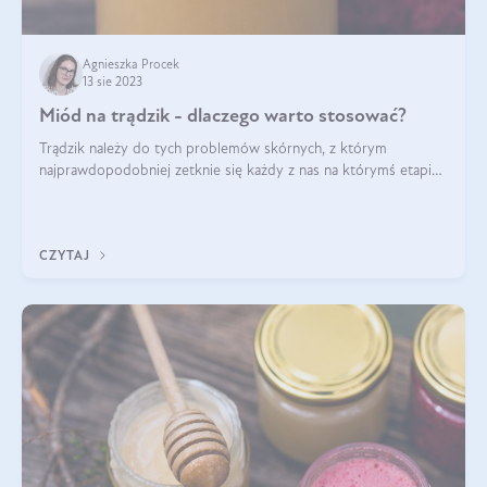
Agnieszka Procek
13 sie 2023
Miód na trądzik - dlaczego warto stosować?
Trądzik należy do tych problemów skórnych, z którym
najprawdopodobniej zetknie się każdy z nas na którymś etapie
swojego życia. Jest to także stan przewlekły, ze skłonnością do
nawrotów, o złożonym
CZYTAJ