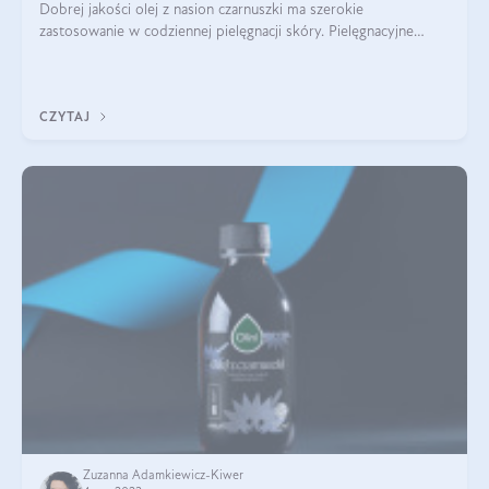
Dobrej jakości olej z nasion czarnuszki ma szerokie
zastosowanie w codziennej pielęgnacji skóry. Pielęgnacyjne
właściwości oleju sprawiają, że z powodzeniem może zastąpić
kosmetyki kupowane w droger
CZYTAJ
Zuzanna Adamkiewicz-Kiwer