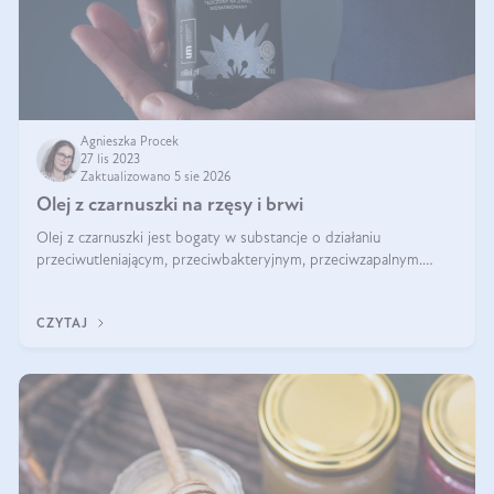
Agnieszka Procek
27 lis 2023
Zaktualizowano 5 sie 2026
Olej z czarnuszki na rzęsy i brwi
Olej z czarnuszki jest bogaty w substancje o działaniu
przeciwutleniającym, przeciwbakteryjnym, przeciwzapalnym.
Kwasy tłuszczowe pełnią także rolę pielęgnacyjną i odżywczą.
Nic więc dziwnego, że był
CZYTAJ