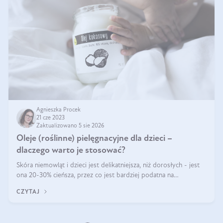
Agnieszka Procek
21 cze 2023
Zaktualizowano 5 sie 2026
Oleje (roślinne) pielęgnacyjne dla dzieci –
dlaczego warto je stosować?
Skóra niemowląt i dzieci jest delikatniejsza, niż dorosłych - jest
ona 20-30% cieńsza, przez co jest bardziej podatna na
przesuszenie oraz łatwiej przepuszczalna. Również pH skóry
CZYTAJ
dzieci jest bardzi