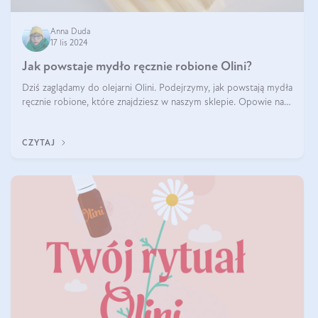
Anna Duda
17 lis 2024
Jak powstaje mydło ręcznie robione Olini?
Dziś zaglądamy do olejarni Olini. Podejrzymy, jak powstają mydła
ręcznie robione, które znajdziesz w naszym sklepie. Opowie nam
o tym Ela, do której należy produkcja mydła w Olini.
CZYTAJ