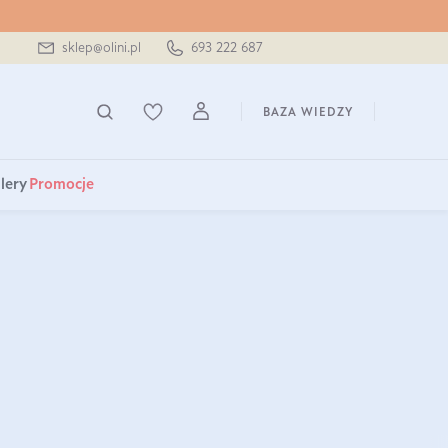
sklep@olini.pl
693 222 687
BAZA WIEDZY
lery
Promocje