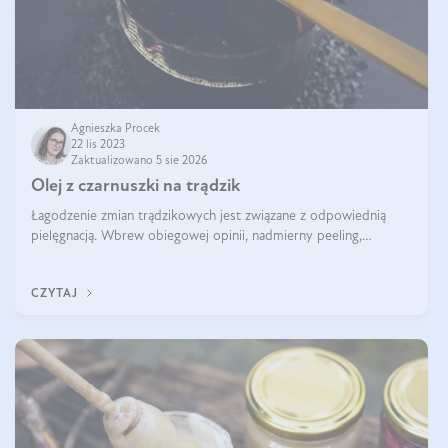
Agnieszka Procek
22 lis 2023
Zaktualizowano 5 sie 2026
Olej z czarnuszki na trądzik
Łagodzenie zmian trądzikowych jest związane z odpowiednią
pielęgnacją. Wbrew obiegowej opinii, nadmierny peeling,
oczyszczanie agresywnymi środkami myjącymi, przesuszanie
skóry, wcale nie zmniejszaj
CZYTAJ