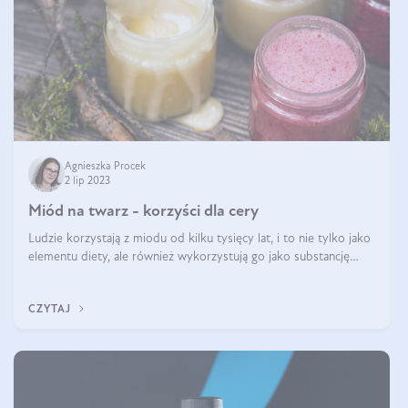
Agnieszka Procek
2 lip 2023
Miód na twarz - korzyści dla cery
Ludzie korzystają z miodu od kilku tysięcy lat, i to nie tylko jako
elementu diety, ale również wykorzystują go jako substancję
leczniczą czy kosmetyczną. Stosowanie miodu może odmienić
Twoją skórę!
CZYTAJ