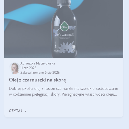
Agnieszka Maciejowska
11 cze 2023
Zaktualizowano 5 sie 2026
Olej z czarnuszki na skórę
Dobrej jakości olej z nasion czarnuszki ma szerokie zastosowanie
w codziennej pielęgnacji skóry. Pielęgnacyjne właściwości oleju
sprawiają, że z powodzeniem może zastąpić kosmetyki
kupowane w droger
CZYTAJ