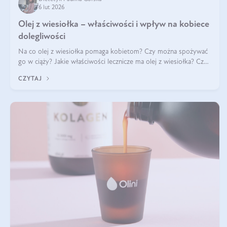
6 lut 2026
Olej z wiesiołka – właściwości i wpływ na kobiece
dolegliwości
Na co olej z wiesiołka pomaga kobietom? Czy można spożywać
go w ciąży? Jakie właściwości lecznicze ma olej z wiesiołka? Czy
jego skuteczność potwierdzają badania? Ile trzeba czekać na
CZYTAJ
efekty? Jaka jes