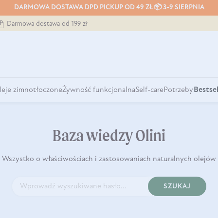
DARMOWA DOSTAWA DPD PICKUP OD 49 ZŁ 📦 3-9 SIERPNIA
Darmowa dostawa od 199 zł
leje zimnotłoczone
Żywność funkcjonalna
Self-care
Potrzeby
Bestsel
Baza wiedzy Olini
Wszystko o właściwościach i zastosowaniach naturalnych olejów
SZUKAJ