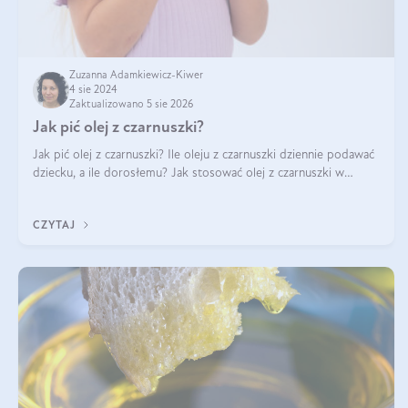
Zuzanna Adamkiewicz-Kiwer
4 sie 2024
Zaktualizowano 5 sie 2026
Jak pić olej z czarnuszki?
Jak pić olej z czarnuszki? Ile oleju z czarnuszki dziennie podawać
dziecku, a ile dorosłemu? Jak stosować olej z czarnuszki w
pielęgnacji? Jak powinno wyglądać dawkowanie oleju z
czarnuszki? Kto nie p
CZYTAJ