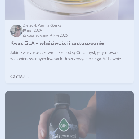
Dietetyk Paulina Górska
10 mar 2024
Zaktualizowano 14 kwi 2026
Kwas GLA - właściwości i zastosowanie
Jakie kwasy tłuszczowe przychodzą Ci na myśl, gdy mowa o
wielonienasyconych kwasach tłuszczowych omega-6? Pewnie
kwas linolowy, ponieważ mówi się o nim dość często. Jednak
tym razem będzie mowa o in
CZYTAJ