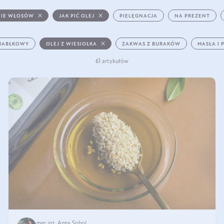
IE WŁOSÓW
JAK PIĆ OLEJ
PIELĘGNACJA
NA PREZENT
 JABŁKOWY
OLEJ Z WIESIOŁKA
ZAKWAS Z BURAKÓW
MASŁA I 
61 artykułów
mgr inż. Anna Sobol