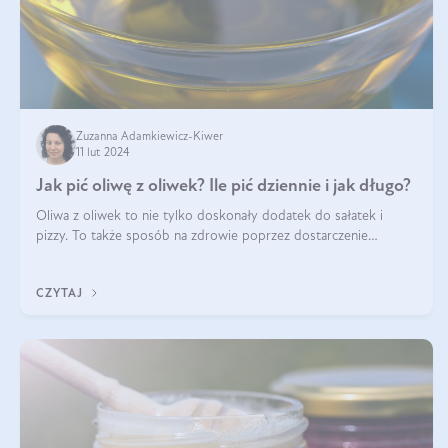
Zuzanna Adamkiewicz-Kiwer
11 lut 2024
Jak pić oliwę z oliwek? Ile pić dziennie i jak długo?
Oliwa z oliwek to nie tylko doskonały dodatek do sałatek i
pizzy. To także sposób na zdrowie poprzez dostarczenie
cennych kwasów omega. Na nich jednak bogactwo oliwy z
oliwek się nie kończy. Czy moż
CZYTAJ