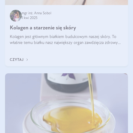
mgr inż. Anna Sobol
1 kwi 2025
Kolagen a starzenie się skóry
Kolagen jest głównym białkiem budulcowym naszej skóry. To
właśnie temu białku nasz największy organ zawdzięcza zdrowy
wygląd, odpowiednie nawilżenie i prawidłowe funkcjonowanie.tt
CZYTAJ