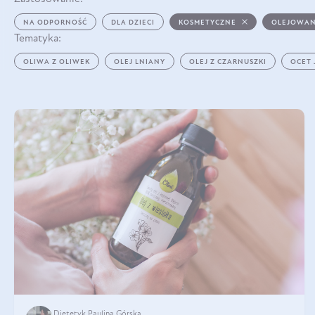
NA ODPORNOŚĆ
DLA DZIECI
KOSMETYCZNE
OLEJOWAN
Tematyka:
OLIWA Z OLIWEK
OLEJ LNIANY
OLEJ Z CZARNUSZKI
OCET
Dietetyk Paulina Górska