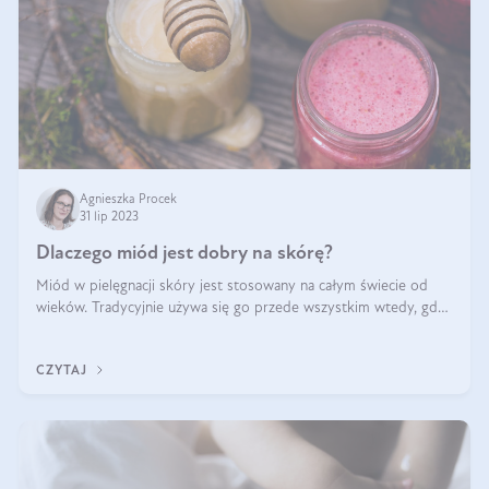
Agnieszka Procek
31 lip 2023
Dlaczego miód jest dobry na skórę?
Miód w pielęgnacji skóry jest stosowany na całym świecie od
wieków. Tradycyjnie używa się go przede wszystkim wtedy, gdy
mamy do czynienia z negatywnym działaniem mikroorganizmów
(np. trądzik) oraz
CZYTAJ