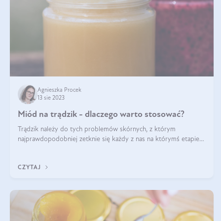
Agnieszka Procek
13 sie 2023
Miód na trądzik - dlaczego warto stosować?
Trądzik należy do tych problemów skórnych, z którym
najprawdopodobniej zetknie się każdy z nas na którymś etapie
swojego życia. Jest to także stan przewlekły, ze skłonnością do
nawrotów, o złożonym
CZYTAJ