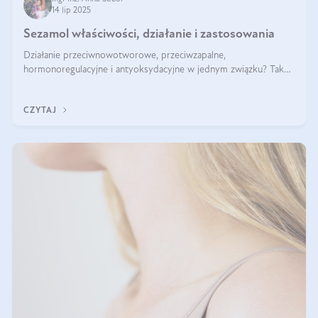
14 lip 2025
Sezamol właściwości, działanie i zastosowania
Działanie przeciwnowotworowe, przeciwzapalne,
hormonoregulacyjne i antyoksydacyjne w jednym związku? Tak
— to właśnie natura sezamolu, który obecny jest w oleju
sezamowym. Dowiedz się, dlaczego warto wprowadzić go do
CZYTAJ
swojej diety — być może to pierwsza ok