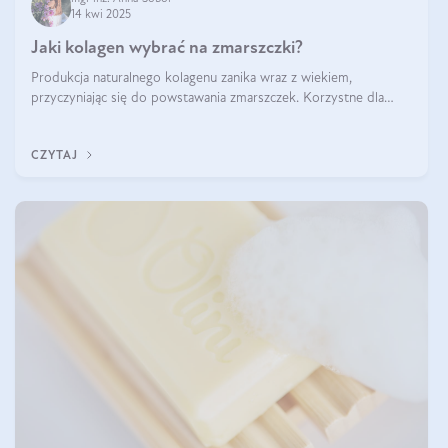
14 kwi 2025
Jaki kolagen wybrać na zmarszczki?
Produkcja naturalnego kolagenu zanika wraz z wiekiem,
przyczyniając się do powstawania zmarszczek. Korzystne dla
skóry efekty stosowania kolagenu w formie preparatów
doustnych potwierdzone zostały przez badania naukowe.
CZYTAJ