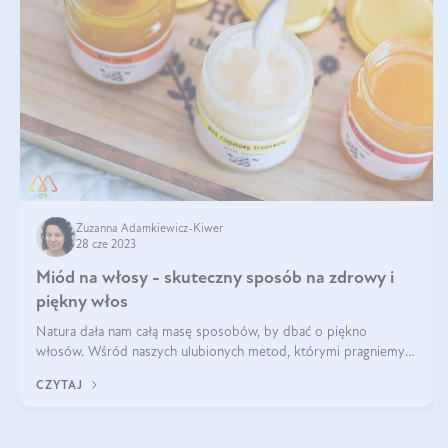
Zuzanna Adamkiewicz-Kiwer
28 cze 2023
Miód na włosy - skuteczny sposób na zdrowy i
piękny włos
Natura dała nam całą masę sposobów, by dbać o piękno
włosów. Wśród naszych ulubionych metod, którymi pragniemy
się z Wami dzisiaj podzielić, jest miodowanie włosów. Miód na
CZYTAJ
włosy to kosmetyk, który