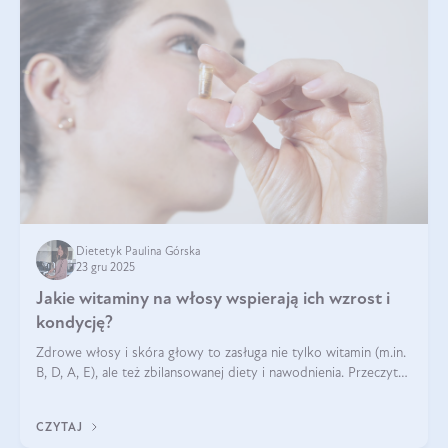
Dietetyk Paulina Górska
23 gru 2025
Jakie witaminy na włosy wspierają ich wzrost i
kondycję?
Zdrowe włosy i skóra głowy to zasługa nie tylko witamin (m.in.
B, D, A, E), ale też zbilansowanej diety i nawodnienia. Przeczytaj
nasz artykuł i dowiedz się, które składniki najskuteczniej hamują
wypadanie włosów.
CZYTAJ