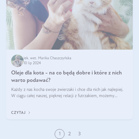
lek. wet. Marika Chaszczyńska
10 lip 2024
Oleje dla kota - na co będą dobre i które z nich
warto podawać?
Każdy z nas kocha swoje zwierzaki i chce dla nich jak najlepiej.
W ciągu całej naszej, pięknej relacji z futrzakiem, możemy
napotkać problemy mniejszej lub większej skali. Czasami
szukamy po prostu
CZYTAJ
1
2
3