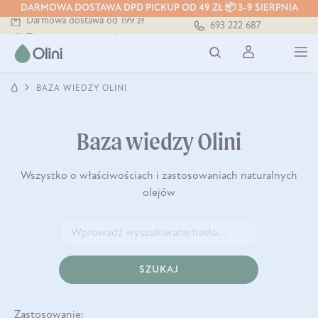
DARMOWA DOSTAWA DPD PICKUP OD 49 ZŁ 📦 3-9 SIERPNIA
Darmowa dostawa od 199 zł
693 222 687
Tłoczony zawsze na zimno
Bezpieczna dostawa od 7,49 zł
Darmowa dostawa od 199 zł
Tłoczony zawsze na zimno
BAZA WIEDZY OLINI
Baza wiedzy Olini
Wszystko o właściwościach i zastosowaniach naturalnych
olejów
SZUKAJ
Zastosowanie: