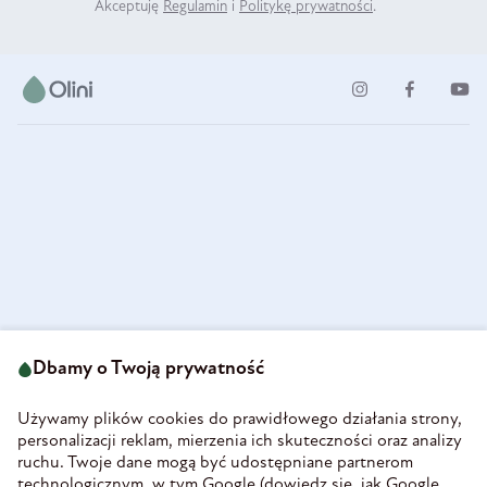
Akceptuję
Regulamin
i
Politykę prywatności
.
ul. Strzegomska 49
693 222 687
58-160 Świebodzice
Dbamy o Twoją prywatność
sklep@olini.pl
Polska
NIP 8860027066
Używamy plików cookies do prawidłowego działania strony,
REGON 890213034
personalizacji reklam, mierzenia ich skuteczności oraz analizy
ruchu. Twoje dane mogą być udostępniane partnerom
INFORMACJE
technologicznym, w tym Google (
dowiedz się, jak Google