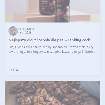
Maria Knapik
4 mar 2026
Najlepszy olej z łososia dla psa – ranking cech
Olej z łososia dla psa to prosty sposób na urozmaicenie diety
czworonoga. Jest bogaty w niezbędne kwasy omega-3, które
mogą pozytywnie wpłynąć na ogólną formę pupila. Na jakie
właściwości tego oleju rybiego warto w szczególności zwrócić
uwagę?
CZYTAJ