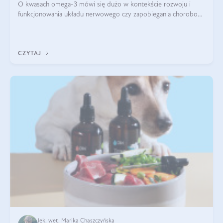
O kwasach omega-3 mówi się dużo w kontekście rozwoju i
funkcjonowania układu nerwowego czy zapobiegania chorobom
serca. Podkreśla się, że niedobór omega-3 może doprowadzić
do gorszego funkcjonowania
CZYTAJ
lek. wet. Marika Chaszczyńska