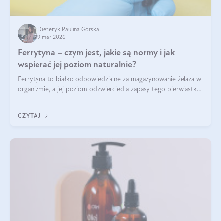
Dietetyk Paulina Górska
9 mar 2026
Ferrytyna – czym jest, jakie są normy i jak
wspierać jej poziom naturalnie?
Ferrytyna to białko odpowiedzialne za magazynowanie żelaza w
organizmie, a jej poziom odzwierciedla zapasy tego pierwiastka.
Warto dowiedzieć się więcej na jej temat, ponieważ niedobór
ferrytyny daje objawy, które mogą utrudniać codzienne
CZYTAJ
funkcjonowanie (