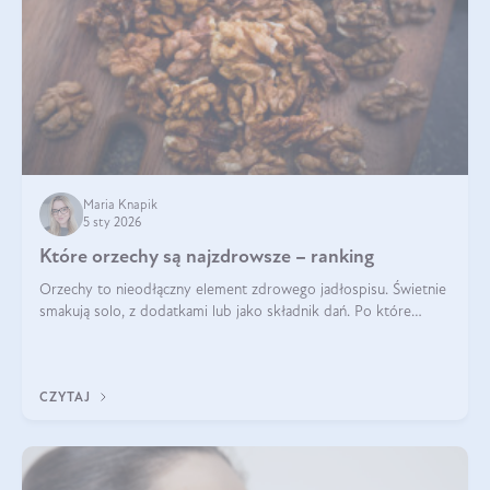
Maria Knapik
5 sty 2026
Które orzechy są najzdrowsze – ranking
Orzechy to nieodłączny element zdrowego jadłospisu. Świetnie
smakują solo, z dodatkami lub jako składnik dań. Po które
orzechy warto sięgać zamiast niezdrowej przekąski? Dowiesz
się z tego tekstu!
CZYTAJ