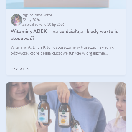
mgr inż. Anna Sobol
22 sty 2026
Zaktualizowano 30 lip 2026
Witaminy ADEK – na co działają i kiedy warto je
stosować?
Witaminy A, D, E i K to rozpuszczalne w tłuszczach składniki
odżywcze, które pełnią kluczowe funkcje w organizmie.
Wspierają zdrowie skóry i wzroku, odporność, prawidłową
krzepliwość krwi oraz mineralizację kości.
CZYTAJ