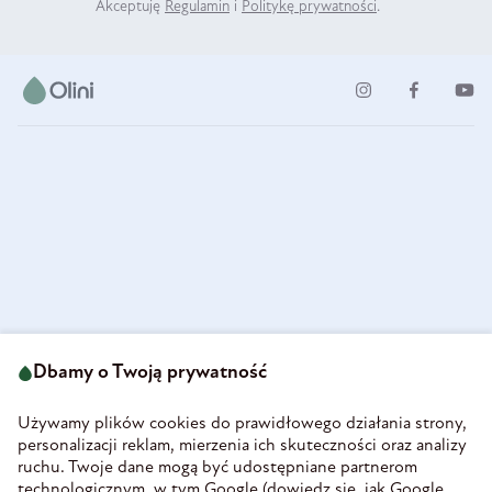
Akceptuję
Regulamin
i
Politykę prywatności
.
ul. Strzegomska 49
693 222 687
58-160 Świebodzice
Dbamy o Twoją prywatność
sklep@olini.pl
Polska
NIP 8860027066
Używamy plików cookies do prawidłowego działania strony,
REGON 890213034
personalizacji reklam, mierzenia ich skuteczności oraz analizy
ruchu. Twoje dane mogą być udostępniane partnerom
INFORMACJE
technologicznym, w tym Google (
dowiedz się, jak Google