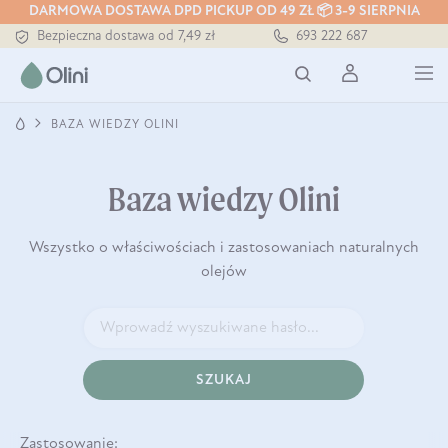
DARMOWA DOSTAWA DPD PICKUP OD 49 ZŁ 📦 3-9 SIERPNIA
Bezpieczna dostawa od 7,49 zł
693 222 687
Darmowa dostawa od 199 zł
Tłoczony zawsze na zimno
BAZA WIEDZY OLINI
Baza wiedzy Olini
Wszystko o właściwościach i zastosowaniach naturalnych
olejów
SZUKAJ
Zastosowanie: