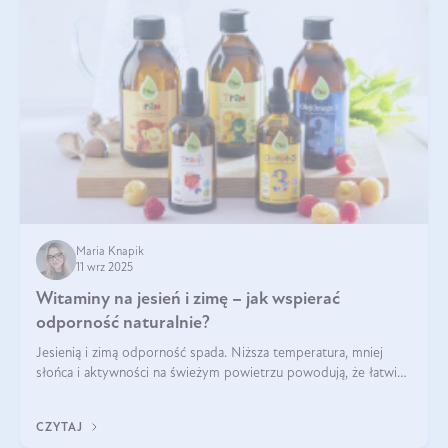
Maria Knapik
11 wrz 2025
Witaminy na jesień i zimę – jak wspierać
odporność naturalnie?
Jesienią i zimą odporność spada. Niższa temperatura, mniej
słońca i aktywności na świeżym powietrzu powodują, że łatwiej
się przeziębiamy. Dlatego szczególnie w tym okresie
powinniśmy wspierać układ immunologiczny. Co warto
CZYTAJ
suplementować jesienią i zimą?