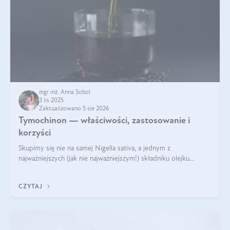
mgr inż. Anna Sobol
3 lis 2025
Zaktualizowano 5 sie 2026
Tymochinon — właściwości, zastosowanie i
korzyści
Skupimy się nie na samej Nigella sativa, a jednym z
najważniejszych (jak nie najważniejszym!) składniku olejku
eterycznego z czarnuszki: tymochinonie.
CZYTAJ