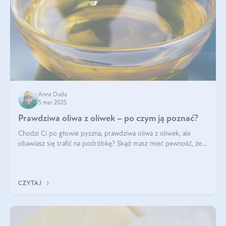
Anna Duda
5 mar 2025
Prawdziwa oliwa z oliwek – po czym ją poznać?
Chodzi Ci po głowie pyszna, prawdziwa oliwa z oliwek, ale
obawiasz się trafić na podróbkę? Skąd masz mieć pewność, że
produkt, który kupujesz, powstał z owoców z oliwnych gajów?
A do tego jest śwież
CZYTAJ