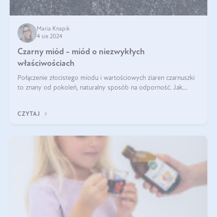
Maria Knapik
4 sie 2024
Czarny miód - miód o niezwykłych
właściwościach
Połączenie złocistego miodu i wartościowych ziaren czarnuszki
to znany od pokoleń, naturalny sposób na odporność. Jak
smakuje czarny miód? Z czego jest zrobiony? Do czego można
go wykorzystać? Wszys
CZYTAJ