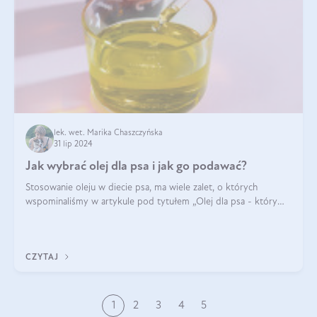
lek. wet. Marika Chaszczyńska
31 lip 2024
Jak wybrać olej dla psa i jak go podawać?
Stosowanie oleju w diecie psa, ma wiele zalet, o których
wspominaliśmy w artykule pod tytułem „Olej dla psa - który
wybrać?”. Zachęcam do zapoznania się z nim, zanim przejdziemy
do konkretnych infor
CZYTAJ
1
2
3
4
5