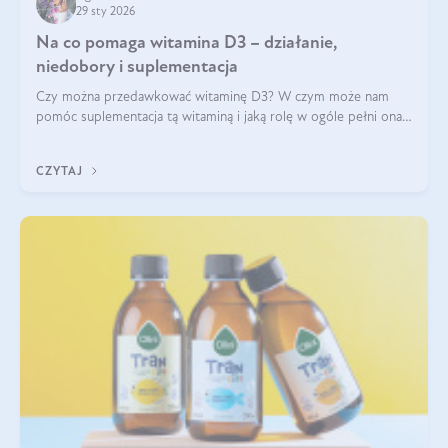
29 sty 2026
Na co pomaga witamina D3 – działanie,
niedobory i suplementacja
Czy można przedawkować witaminę D3? W czym może nam
pomóc suplementacja tą witaminą i jaką rolę w ogóle pełni ona
w naszym ciele? Powszechnie wiadomo, że jej przyjmowanie
zalecane jest jesienią i zimą, ale czy wiesz, dlaczego warto to
CZYTAJ
robić?