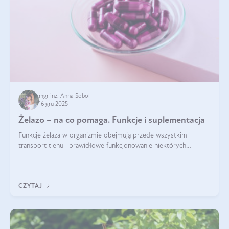
mgr inż. Anna Sobol
16 gru 2025
Żelazo – na co pomaga. Funkcje i suplementacja
Funkcje żelaza w organizmie obejmują przede wszystkim
transport tlenu i prawidłowe funkcjonowanie niektórych
enzymów. Żelazo odpowiada też za działanie układu
immunologicznego i nerwowego, szczególnie na wczesnym
etapie życia.
CZYTAJ