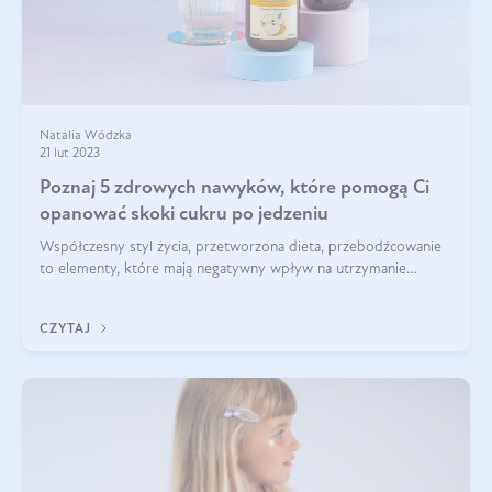
Natalia Wódzka
21 lut 2023
Poznaj 5 zdrowych nawyków, które pomogą Ci
opanować skoki cukru po jedzeniu
Współczesny styl życia, przetworzona dieta, przebodźcowanie
to elementy, które mają negatywny wpływ na utrzymanie
glukozy na odpowiednim poziomie, a to z kolei niesie ze sobą
wiele niekorzystnych dl
CZYTAJ