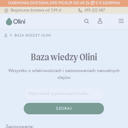
DARMOWA DOSTAWA DPD PICKUP OD 49 ZŁ 📦 3-9 SIERPNIA
Tłoczony zawsze na zimno
693 222 687
Bezpieczna dostawa od 7,49 zł
Darmowa dostawa od 199 zł
Tłoczony zawsze na zimno
BAZA WIEDZY OLINI
Baza wiedzy Olini
Wszystko o właściwościach i zastosowaniach naturalnych
olejów
SZUKAJ
Zastosowanie: