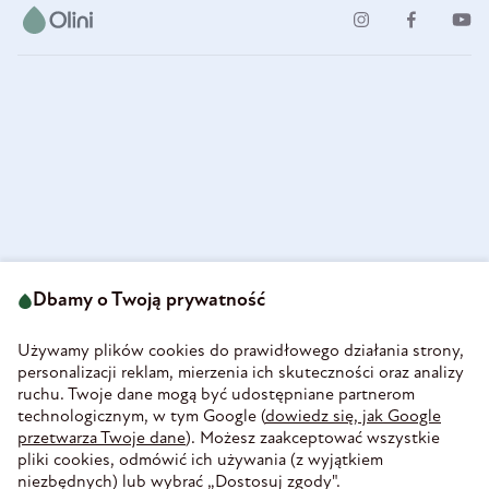
ul. Strzegomska 49
693 222 687
58-160 Świebodzice
Dbamy o Twoją prywatność
sklep@olini.pl
Polska
NIP 8860027066
Używamy plików cookies do prawidłowego działania strony,
REGON 890213034
personalizacji reklam, mierzenia ich skuteczności oraz analizy
ruchu. Twoje dane mogą być udostępniane partnerom
INFORMACJE
technologicznym, w tym Google (
dowiedz się, jak Google
PŁATNOŚĆ I DOSTAWA
przetwarza Twoje dane
). Możesz zaakceptować wszystkie
WIEDZA
pliki cookies, odmówić ich używania (z wyjątkiem
WSPÓŁPRACA
niezbędnych) lub wybrać „Dostosuj zgody".