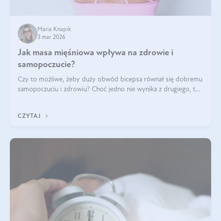
Maria Knapik
3 mar 2026
Jak masa mięśniowa wpływa na zdrowie i
samopoczucie?
Czy to możliwe, żeby duży obwód bicepsa równał się dobremu
samopoczuciu i zdrowiu? Choć jedno nie wynika z drugiego, to
jest między nimi powiązanie – masa mięśniowa może znacznie
poprawić jakość życia. W jaki sposób? W tym wpisie wszystko
CZYTAJ
wyjaśnimy.