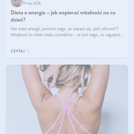
14 maj 2026
Dieta a energia – jak wspierać witalność na co
dzień?
Nie masz energii, pomimo tego, że starasz się „jeść zdrowo”?
Witalność to efekt wielu czynników – w tym tego, co regularnie
ląduje na talerzu. Zapotrzebowanie na składniki odżywcze różni
się w zależności od osoby
CZYTAJ