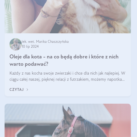
lek. wet. Marika Chaszczyńska
10 lip 2024
Oleje dla kota - na co będą dobre i które z nich
warto podawać?
Każdy z nas kocha swoje zwierzaki i chce dla nich jak najlepiej. W
ciągu całej naszej, pięknej relacji z futrzakiem, możemy napotkać
problemy mniejszej lub większej skali. Czasami szukamy po
CZYTAJ
prostu