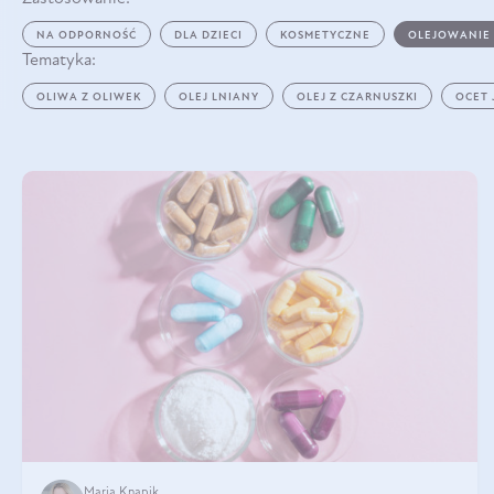
NA ODPORNOŚĆ
DLA DZIECI
KOSMETYCZNE
OLEJOWANIE
Tematyka:
OLIWA Z OLIWEK
OLEJ LNIANY
OLEJ Z CZARNUSZKI
OCET
Maria Knapik