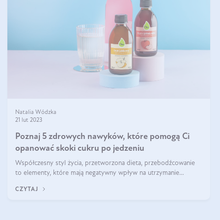
Natalia Wódzka
21 lut 2023
Poznaj 5 zdrowych nawyków, które pomogą Ci
opanować skoki cukru po jedzeniu
Współczesny styl życia, przetworzona dieta, przebodźcowanie
to elementy, które mają negatywny wpływ na utrzymanie
glukozy na odpowiednim poziomie, a to z kolei niesie ze sobą
CZYTAJ
wiele niekorzystnych dl