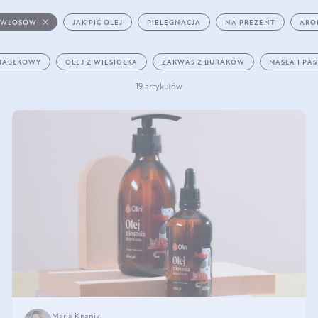
 WŁOSÓW
JAK PIĆ OLEJ
PIELĘGNACJA
NA PREZENT
ARO
 JABŁKOWY
OLEJ Z WIESIOŁKA
ZAKWAS Z BURAKÓW
MASŁA I PA
19 artykułów
Maria Knapik