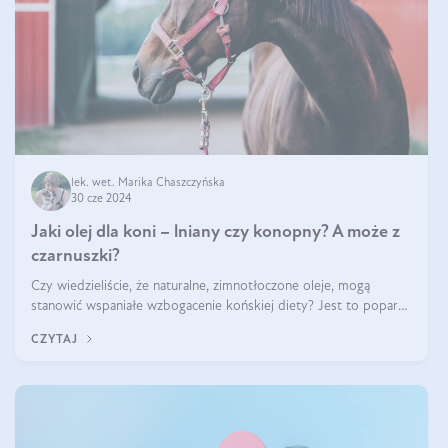
lek. wet. Marika Chaszczyńska
30 cze 2024
Jaki olej dla koni – lniany czy konopny? A może z
czarnuszki?
Czy wiedzieliście, że naturalne, zimnotłoczone oleje, mogą
stanowić wspaniałe wzbogacenie końskiej diety? Jest to poparte
hasłem „W oleju moc i siła”, które Polski Związek Hodowców
CZYTAJ
Koni stosuje, by