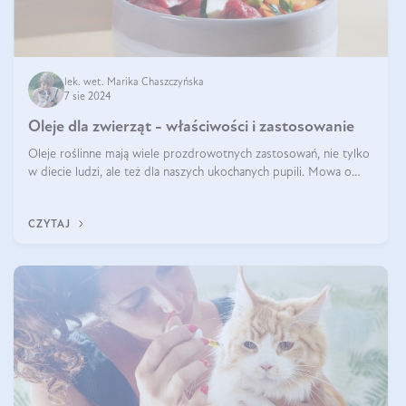
lek. wet. Marika Chaszczyńska
7 sie 2024
Oleje dla zwierząt - właściwości i zastosowanie
Oleje roślinne mają wiele prozdrowotnych zastosowań, nie tylko
w diecie ludzi, ale też dla naszych ukochanych pupili. Mowa o
psach, kotach, koniach, a nawet królikach i gryzoniach! Jest to
fantastyc
CZYTAJ