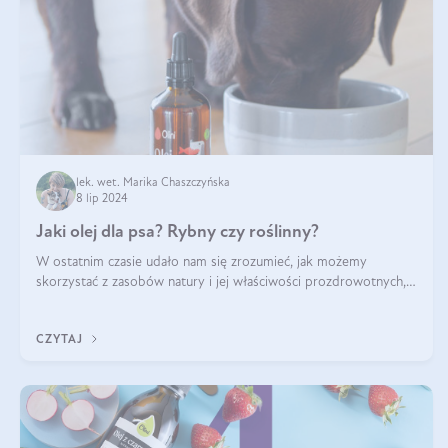
lek. wet. Marika Chaszczyńska
8 lip 2024
Jaki olej dla psa? Rybny czy roślinny?
W ostatnim czasie udało nam się zrozumieć, jak możemy
skorzystać z zasobów natury i jej właściwości prozdrowotnych,
na korzyść naszą i naszych ukochanych pupili. Zaczynaliśmy
powoli, szukając sposob
CZYTAJ