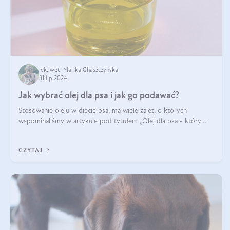
lek. wet. Marika Chaszczyńska
31 lip 2024
Jak wybrać olej dla psa i jak go podawać?
Stosowanie oleju w diecie psa, ma wiele zalet, o których
wspominaliśmy w artykule pod tytułem „Olej dla psa - który
wybrać?”. Zachęcam do zapoznania się z nim, zanim przejdziemy
do konkretnych infor
CZYTAJ