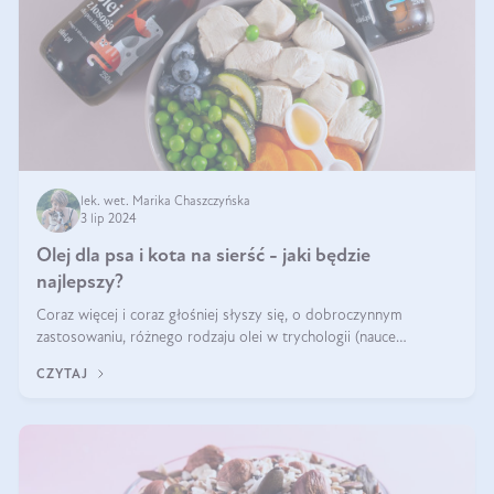
lek. wet. Marika Chaszczyńska
3 lip 2024
Olej dla psa i kota na sierść - jaki będzie
najlepszy?
Coraz więcej i coraz głośniej słyszy się, o dobroczynnym
zastosowaniu, różnego rodzaju olei w trychologii (nauce
poświęconej higienie włosów i skóry głowy). Fantastycznie
CZYTAJ
sprawdzają się przy wypadan