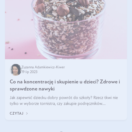
Zuzanna Adamkiewicz-Kiwer
19 lip 2023
Co na koncentrację i skupienie u dzieci? Zdrowe i
sprawdzone nawyki
Jak zapewnić dziecku dobry powrót do szkoły? Rzecz tkwi nie
tylko w wyborze tornistra, czy zakupie podręczników.
Najważniejszym w nauce jest ludzki mózg i jego kondycja! To
CZYTAJ
nasz najbardziej wypasiony