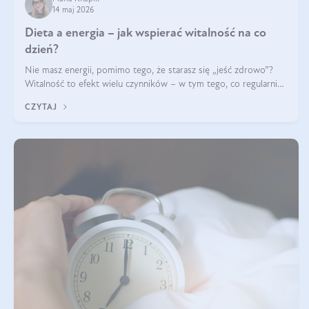
14 maj 2026
Dieta a energia – jak wspierać witalność na co
dzień?
Nie masz energii, pomimo tego, że starasz się „jeść zdrowo”?
Witalność to efekt wielu czynników – w tym tego, co regularnie
ląduje na talerzu. Zapotrzebowanie na składniki odżywcze różni
CZYTAJ
się w zależności od osoby