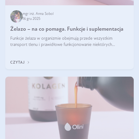
mgr inż. Anna Sobol
16 gru 2025
Żelazo – na co pomaga. Funkcje i suplementacja
Funkcje żelaza w organizmie obejmują przede wszystkim
transport tlenu i prawidłowe funkcjonowanie niektórych
enzymów. Żelazo odpowiada też za działanie układu
immunologicznego i nerwowego, szczególnie na wczesnym
CZYTAJ
etapie życia.