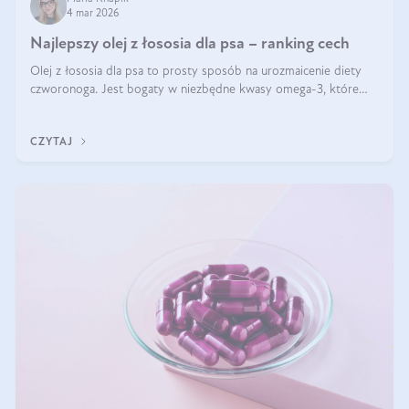
4 mar 2026
Najlepszy olej z łososia dla psa – ranking cech
Olej z łososia dla psa to prosty sposób na urozmaicenie diety
czworonoga. Jest bogaty w niezbędne kwasy omega-3, które
mogą pozytywnie wpłynąć na ogólną formę pupila. Na jakie
właściwości tego oleju rybiego warto w szczególności zwrócić
CZYTAJ
uwagę?