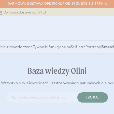
DARMOWA DOSTAWA DPD PICKUP OD 49 ZŁ 📦 3-9 SIERPNIA
Darmowa dostawa od 199 zł
leje zimnotłoczone
Żywność funkcjonalna
Self-care
Potrzeby
Bestsel
Baza wiedzy Olini
Wszystko o właściwościach i zastosowaniach naturalnych olejów
SZUKAJ