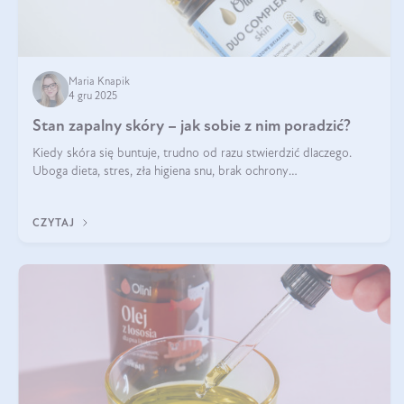
Maria Knapik
4 gru 2025
Stan zapalny skóry – jak sobie z nim poradzić?
Kiedy skóra się buntuje, trudno od razu stwierdzić dlaczego.
Uboga dieta, stres, zła higiena snu, brak ochrony
przeciwsłonecznej – powodów nasilenia stanów zapalnych może
być wiele. Jak poradzić sobie z ich przyczynami i skutkami?
CZYTAJ