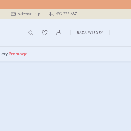
sklep@olini.pl
693 222 687
BAZA WIEDZY
lery
Promocje