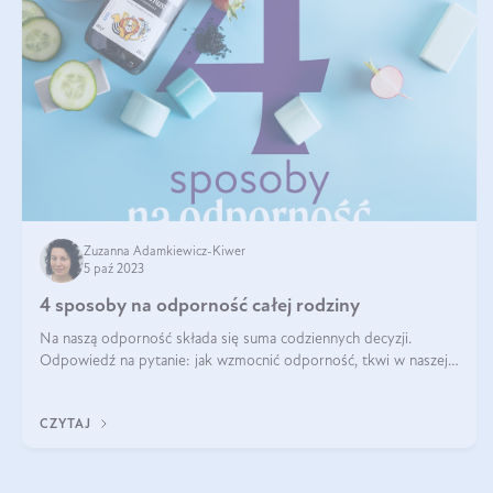
Zuzanna Adamkiewicz-Kiwer
5 paź 2023
4 sposoby na odporność całej rodziny
Na naszą odporność składa się suma codziennych decyzji.
Odpowiedź na pytanie: jak wzmocnić odporność, tkwi w naszej
rutynie. Jak każdego dnia traktujemy swoje ciało, czym je
karmimy i nawadniamy. Czy
CZYTAJ