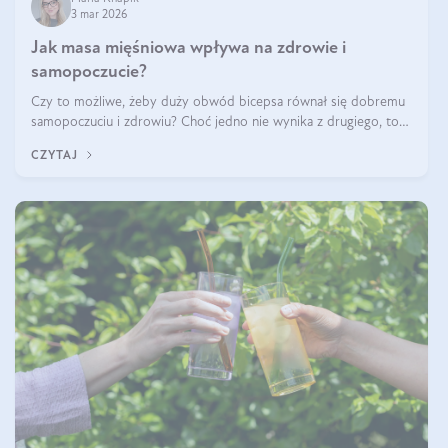
3 mar 2026
Jak masa mięśniowa wpływa na zdrowie i
samopoczucie?
Czy to możliwe, żeby duży obwód bicepsa równał się dobremu
samopoczuciu i zdrowiu? Choć jedno nie wynika z drugiego, to
jest między nimi powiązanie – masa mięśniowa może znacznie
CZYTAJ
poprawić jakość życia. W jaki sposób? W tym wpisie wszystko
wyjaśnimy.