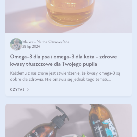
lek. wet. Marika Chaszczyńska
28 lip 2024
Omega-3 dla psa i omega-3 dla kota - zdrowe
kwasy tłuszczowe dla Twojego pupila
Każdemu z nas znane jest stwierdzenie, że kwasy omega-3 są
dobre dla zdrowia. Nie omawia się jednak tego tematu
dogłębnie i tak naprawdę nie do końca wiadomo, na co
CZYTAJ
wpływają te dobroczynne kwasy tłus