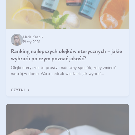
Maria Knapik
19 sty 2026
Ranking najlepszych olejków eterycznych – jakie
wybrać i po czym poznać jakość?
Olejki eteryczne to prosty i naturalny sposób, żeby zmienić
nastrój w domu. Warto jednak wiedzieć, jak wybrać
odpowiednie produkty. Po czym poznać, że są one dobrej
jakości? Jakie olejki eteryczne są najlepsze? Poznaj najważniejsze
CZYTAJ
kryteria wyboru!