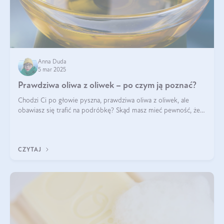
Anna Duda
5 mar 2025
Prawdziwa oliwa z oliwek – po czym ją poznać?
Chodzi Ci po głowie pyszna, prawdziwa oliwa z oliwek, ale
obawiasz się trafić na podróbkę? Skąd masz mieć pewność, że
produkt, który kupujesz, powstał z owoców z oliwnych gajów?
A do tego jest śwież
CZYTAJ