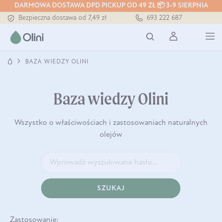
DARMOWA DOSTAWA DPD PICKUP OD 49 ZŁ 📦 3-9 SIERPNIA
Bezpieczna dostawa od 7,49 zł
693 222 687
Darmowa dostawa od 199 zł
Tłoczony zawsze na zimno
BAZA WIEDZY OLINI
Baza wiedzy Olini
Wszystko o właściwościach i zastosowaniach naturalnych
olejów
SZUKAJ
Zastosowanie: