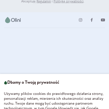
Akceptuję
Regulamin
i
Politykę prywatności
.
ul. Strzegomska 49
693 222 687
58-160 Świebodzice
Dbamy o Twoją prywatność
sklep@olini.pl
Polska
NIP 8860027066
Używamy plików cookies do prawidłowego działania strony,
REGON 890213034
personalizacji reklam, mierzenia ich skuteczności oraz analizy
ruchu. Twoje dane mogą być udostępniane partnerom
INFORMACJE
technologicznym, w tym Google (
dowiedz się, jak Google