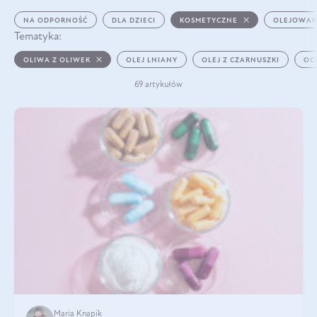
NA ODPORNOŚĆ
DLA DZIECI
KOSMETYCZNE
OLEJOWAN
Tematyka:
OLIWA Z OLIWEK
OLEJ LNIANY
OLEJ Z CZARNUSZKI
OC
69 artykułów
Maria Knapik