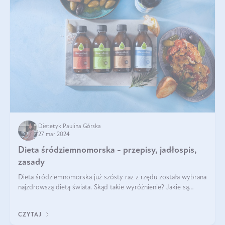
Dietetyk Paulina Górska
27 mar 2024
Dieta śródziemnomorska - przepisy, jadłospis,
zasady
Dieta śródziemnomorska już szósty raz z rzędu została wybrana
najzdrowszą dietą świata. Skąd takie wyróżnienie? Jakie są
zalety diety śródziemnomorskiej i jak wprowadzić jej zasady w
życie? Wszystko z
CZYTAJ