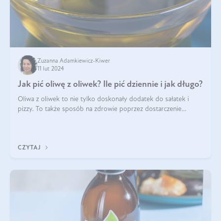
Zuzanna Adamkiewicz-Kiwer
11 lut 2024
Jak pić oliwę z oliwek? Ile pić dziennie i jak długo?
Oliwa z oliwek to nie tylko doskonały dodatek do sałatek i
pizzy. To także sposób na zdrowie poprzez dostarczenie
cennych kwasów omega. Na nich jednak bogactwo oliwy z
oliwek się nie kończy. Czy moż
CZYTAJ