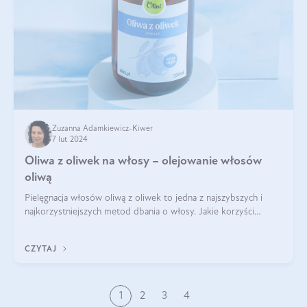
Zuzanna Adamkiewicz-Kiwer
7 lut 2024
Oliwa z oliwek na włosy – olejowanie włosów
oliwą
Pielęgnacja włosów oliwą z oliwek to jedna z najszybszych i
najkorzystniejszych metod dbania o włosy. Jakie korzyści
przyniesie oliwa z oliwek na włosy? Czy można olejować włosy
oliwą z oliwek? Za w
CZYTAJ
1
2
3
4