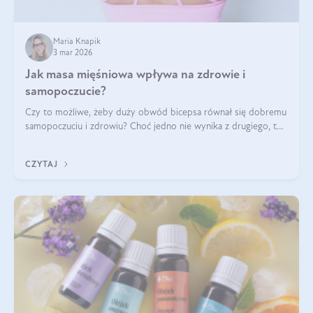
Maria Knapik
3 mar 2026
Jak masa mięśniowa wpływa na zdrowie i
samopoczucie?
Czy to możliwe, żeby duży obwód bicepsa równał się dobremu
samopoczuciu i zdrowiu? Choć jedno nie wynika z drugiego, to
jest między nimi powiązanie – masa mięśniowa może znacznie
poprawić jakość życia. W jaki sposób? W tym wpisie wszystko
CZYTAJ
wyjaśnimy.