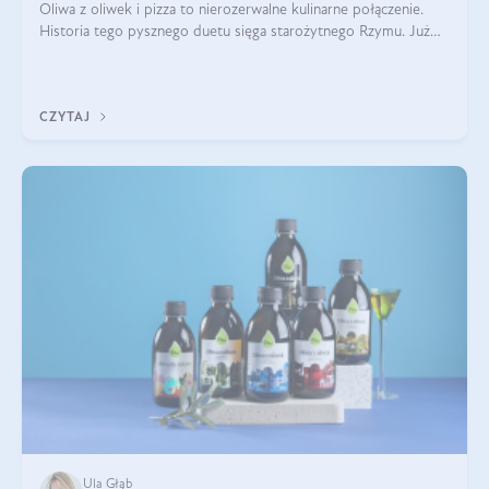
Oliwa z oliwek i pizza to nierozerwalne kulinarne połączenie.
Historia tego pysznego duetu sięga starożytnego Rzymu. Już
wtedy wypieki na cienkim cieście były popularnym elementem
menu, a oliwa stan
CZYTAJ
Ula Głąb