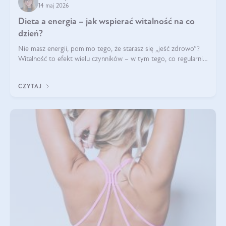
14 maj 2026
Dieta a energia – jak wspierać witalność na co
dzień?
Nie masz energii, pomimo tego, że starasz się „jeść zdrowo”?
Witalność to efekt wielu czynników – w tym tego, co regularnie
ląduje na talerzu. Zapotrzebowanie na składniki odżywcze różni
się w zależności od osoby
CZYTAJ