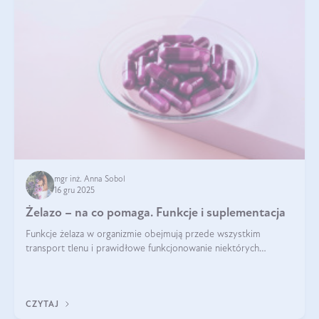
mgr inż. Anna Sobol
16 gru 2025
Żelazo – na co pomaga. Funkcje i suplementacja
Funkcje żelaza w organizmie obejmują przede wszystkim
transport tlenu i prawidłowe funkcjonowanie niektórych
enzymów. Żelazo odpowiada też za działanie układu
immunologicznego i nerwowego, szczególnie na wczesnym
etapie życia.
CZYTAJ