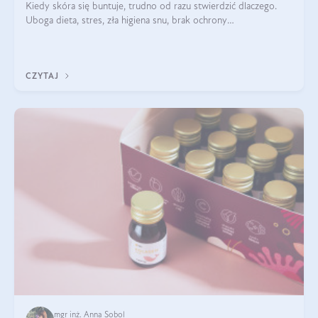
Kiedy skóra się buntuje, trudno od razu stwierdzić dlaczego.
Uboga dieta, stres, zła higiena snu, brak ochrony
przeciwsłonecznej – powodów nasilenia stanów zapalnych może
być wiele. Jak poradzić sobie z ich przyczynami i skutkami?
CZYTAJ
mgr inż. Anna Sobol