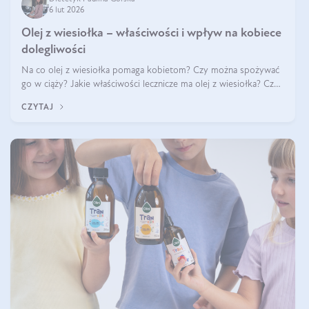
6 lut 2026
Olej z wiesiołka – właściwości i wpływ na kobiece
dolegliwości
Na co olej z wiesiołka pomaga kobietom? Czy można spożywać
go w ciąży? Jakie właściwości lecznicze ma olej z wiesiołka? Czy
jego skuteczność potwierdzają badania? Ile trzeba czekać na
CZYTAJ
efekty? Jaka jes