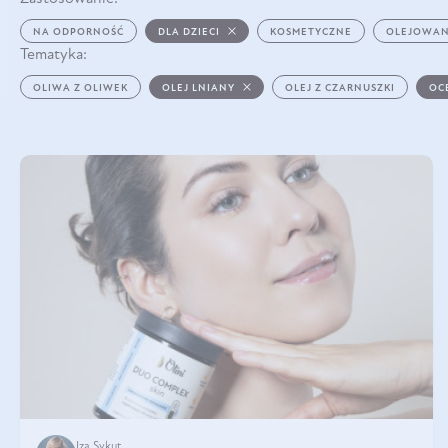
NA ODPORNOŚĆ
DLA DZIECI
KOSMETYCZNE
OLEJOWAN
Tematyka:
OLIWA Z OLIWEK
OLEJ LNIANY
OLEJ Z CZARNUSZKI
OC
Iza Sykut