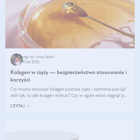
mgr inż. Anna Sobol
9 cze 2025
Kolagen w ciąży — bezpieczeństwo stosowania i
korzyści
Czy można stosować kolagen podczas ciąży i karmienia piersią?
Jeśli tak, to jaki kolagen wybrać? Czy w ogóle warto sięgnąć po
ten rodzaj suplementacji?
CZYTAJ