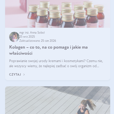
mgr inż. Anna Sobol
25 wrz 2025
Zaktualizowano 25 cze 2026
Kolagen – co to, na co pomaga i jakie ma
właściwości
Poprawianie swojej urody kremami i kosmetykami? Czemu nie,
ale wszyscy wiemy, że najlepiej zadbać o swój organizm od
wewnątrz — to solidna podstawa do tego, by nasz wygląd
CZYTAJ
zewnętrzny prezentował się zdrowo i atrakcyjnie. Stosowanie
wysokiej jakości suplem