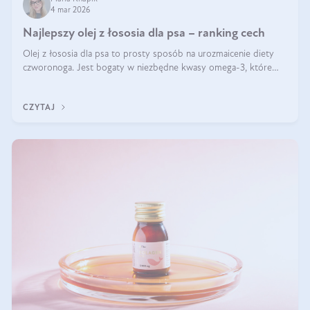
4 mar 2026
Najlepszy olej z łososia dla psa – ranking cech
Olej z łososia dla psa to prosty sposób na urozmaicenie diety
czworonoga. Jest bogaty w niezbędne kwasy omega-3, które
mogą pozytywnie wpłynąć na ogólną formę pupila. Na jakie
właściwości tego oleju rybiego warto w szczególności zwrócić
CZYTAJ
uwagę?