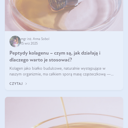
mgr inż. Anna Sobol
15 wrz 2025
Peptydy kolagenu – czym są, jak działają i
dlaczego warto je stosować?
Kolagen jako białko budulcowe, naturalnie występujące w
naszym organizmie, ma całkiem sporą masę cząsteczkową —
nawet do 300 kDa. Jeśli chcielibyśmy suplementować go w tej
CZYTAJ
formie, byłby trudno strawialny. Aby był lepiej przyswajalny i
bardziej biodostępny