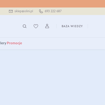
sklep@olini.pl
693 222 687
BAZA WIEDZY
lery
Promocje