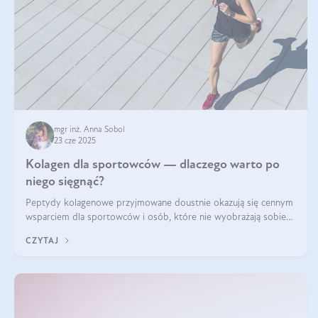
mgr inż. Anna Sobol
23 cze 2025
Kolagen dla sportowców — dlaczego warto po
niego sięgnąć?
Peptydy kolagenowe przyjmowane doustnie okazują się cennym
wsparciem dla sportowców i osób, które nie wyobrażają sobie
życia bez intensywnego ruchu.
CZYTAJ