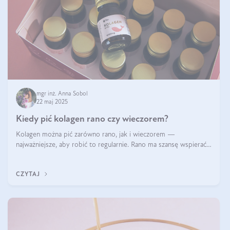
mgr inż. Anna Sobol
22 maj 2025
Kiedy pić kolagen rano czy wieczorem?
Kolagen można pić zarówno rano, jak i wieczorem —
najważniejsze, aby robić to regularnie. Rano ma szansę wspierać
energię i metabolizm, a wieczorem regenerację organizmu
podczas snu.
CZYTAJ