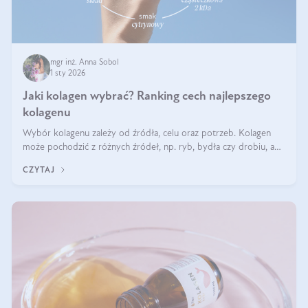
mgr inż. Anna Sobol
1 sty 2026
Jaki kolagen wybrać? Ranking cech najlepszego
kolagenu
Wybór kolagenu zależy od źródła, celu oraz potrzeb. Kolagen
może pochodzić z różnych źródeł, np. ryb, bydła czy drobiu, a
każdy typ ma swoje unikatowe właściwości. Dla skóry najlepiej
CZYTAJ
sprawdza się kolagen rybi, a dla wspierania stawów — kolagen
bydlęcy.