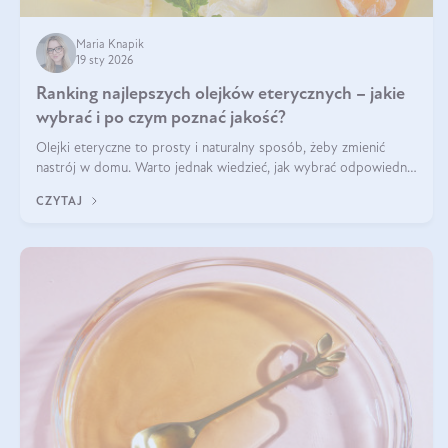
Maria Knapik
19 sty 2026
Ranking najlepszych olejków eterycznych – jakie
wybrać i po czym poznać jakość?
Olejki eteryczne to prosty i naturalny sposób, żeby zmienić
nastrój w domu. Warto jednak wiedzieć, jak wybrać odpowiednie
produkty. Po czym poznać, że są one dobrej jakości? Jakie olejki
CZYTAJ
eteryczne są najlepsze? Poznaj najważniejsze kryteria wyboru!