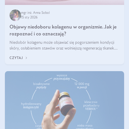
mgr inż. Anna Sobol
15 sty 2026
Objawy niedoboru kolagenu w organizmie. Jak je
rozpoznać i co oznaczają?
Niedobór kolagenu może objawiać się pogorszeniem kondycji
skóry, osłabieniem stawów oraz wolniejszą regeneracją tkanek.
Do najczęstszych sygnałów należą utrata jędrności i elastyczności
CZYTAJ
skóry, bóle stawów, łamliwość paznokci oraz osłabienie włosów.