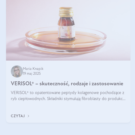
Maria Knapik
19 maj 2025
VERISOL® – skuteczność, rodzaje i zastosowanie
VERISOL® to opatentowane peptydy kolagenowe pochodzące z
ryb ciepłowodnych. Składniki stymulują fibroblasty do produkcji
kolagenu i elastyny w skórze. Kolagen VERISOL® zapewnia
wysoką biodostępność i umożliwia skuteczne dotarcie do
CZYTAJ
komórek skóry.