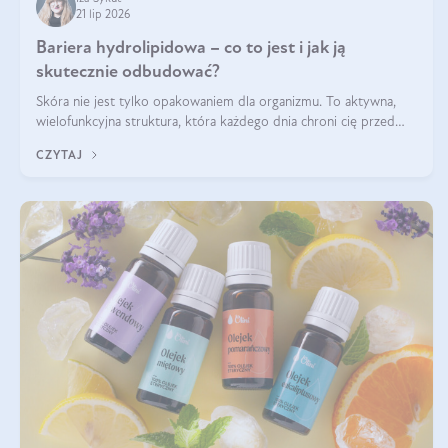
21 lip 2026
Bariera hydrolipidowa – co to jest i jak ją
skutecznie odbudować?
Skóra nie jest tylko opakowaniem dla organizmu. To aktywna,
wielofunkcyjna struktura, która każdego dnia chroni cię przed
utratą wody, wahaniami temperatury i czynnikami
CZYTAJ
środowiskowymi. Jednym z jej kluczowych elementów jest
bariera hydrolipidowa.