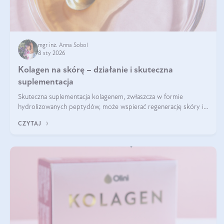
mgr inż. Anna Sobol
8 sty 2026
Kolagen na skórę – działanie i skuteczna
suplementacja
Skuteczna suplementacja kolagenem, zwłaszcza w formie
hydrolizowanych peptydów, może wspierać regenerację skóry i
poprawiać jej wygląd, jeśli jest połączona z odpowiednią dietą i
CZYTAJ
regularnością stosowania.