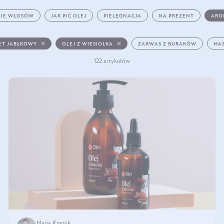
IE WŁOSÓW
JAK PIĆ OLEJ
PIELĘGNACJA
NA PREZENT
ARO
ET JABŁKOWY
OLEJ Z WIESIOŁKA
ZAKWAS Z BURAKÓW
MAS
122 artykułów
Maria Knapik