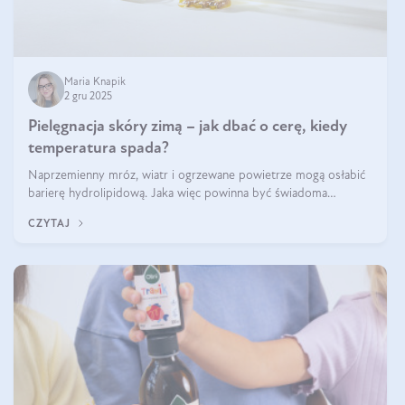
Maria Knapik
2 gru 2025
Pielęgnacja skóry zimą – jak dbać o cerę, kiedy
temperatura spada?
Naprzemienny mróz, wiatr i ogrzewane powietrze mogą osłabić
barierę hydrolipidową. Jaka więc powinna być świadoma
pielęgnacja w okresie chłodnych miesięcy?
CZYTAJ