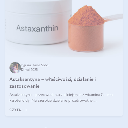
mgr inż. Anna Sobol
12 maj 2025
Astaksantyna – właściwości, działanie i
zastosowanie
Astaksantyna - przeciwutleniacz silniejszy niż witamina C i inne
karotenoidy. Ma szerokie działanie prozdrowotne:
przeciwzapalne, przeciwnowotworowe i immunomodulacyjne.
CZYTAJ