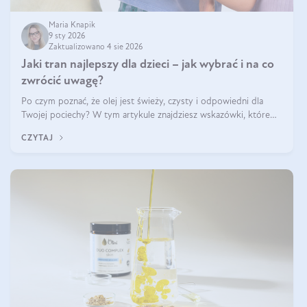
Maria Knapik
9 sty 2026
Zaktualizowano 4 sie 2026
Jaki tran najlepszy dla dzieci – jak wybrać i na co
zwrócić uwagę?
Po czym poznać, że olej jest świeży, czysty i odpowiedni dla
Twojej pociechy? W tym artykule znajdziesz wskazówki, które
pomogą wybrać najlepszy tran dla dzieci.
CZYTAJ