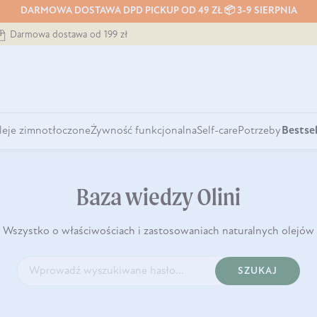
DARMOWA DOSTAWA DPD PICKUP OD 49 ZŁ 📦 3-9 SIERPNIA
Darmowa dostawa od 199 zł
leje zimnotłoczone
Żywność funkcjonalna
Self-care
Potrzeby
Bestsel
Baza wiedzy Olini
Wszystko o właściwościach i zastosowaniach naturalnych olejów
SZUKAJ