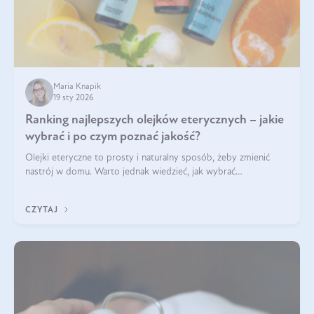
Maria Knapik
19 sty 2026
Ranking najlepszych olejków eterycznych – jakie
wybrać i po czym poznać jakość?
Olejki eteryczne to prosty i naturalny sposób, żeby zmienić
nastrój w domu. Warto jednak wiedzieć, jak wybrać
odpowiednie produkty. Po czym poznać, że są one dobrej
jakości? Jakie olejki eteryczne są najlepsze? Poznaj najważniejsze
CZYTAJ
kryteria wyboru!