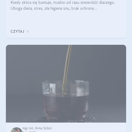
Kiedy skóra się buntuje, trudno od razu stwierdzić dlaczego.
Uboga dieta, stres, zła higiena snu, brak ochrony
przeciwsłonecznej – powodów nasilenia stanów zapalnych może
być wiele. Jak poradzić sobie z ich przyczynami i skutkami?
CZYTAJ
mgr inż. Anna Sobol