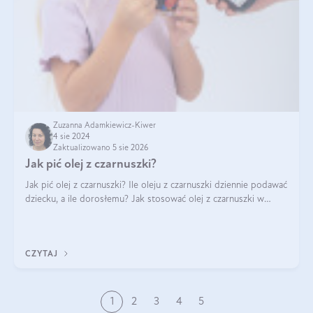
Zuzanna Adamkiewicz-Kiwer
4 sie 2024
Zaktualizowano 5 sie 2026
Jak pić olej z czarnuszki?
Jak pić olej z czarnuszki? Ile oleju z czarnuszki dziennie podawać
dziecku, a ile dorosłemu? Jak stosować olej z czarnuszki w
pielęgnacji? Jak powinno wyglądać dawkowanie oleju z
czarnuszki? Kto nie p
CZYTAJ
1
2
3
4
5