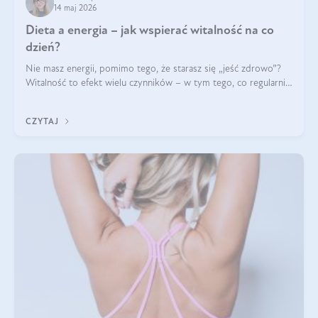
14 maj 2026
Dieta a energia – jak wspierać witalność na co
dzień?
Nie masz energii, pomimo tego, że starasz się „jeść zdrowo”?
Witalność to efekt wielu czynników – w tym tego, co regularnie
ląduje na talerzu. Zapotrzebowanie na składniki odżywcze różni
się w zależności od osoby
CZYTAJ