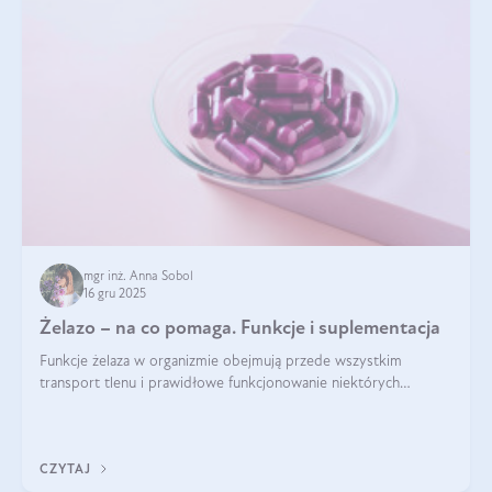
mgr inż. Anna Sobol
16 gru 2025
Żelazo – na co pomaga. Funkcje i suplementacja
Funkcje żelaza w organizmie obejmują przede wszystkim
transport tlenu i prawidłowe funkcjonowanie niektórych
enzymów. Żelazo odpowiada też za działanie układu
immunologicznego i nerwowego, szczególnie na wczesnym
etapie życia.
CZYTAJ