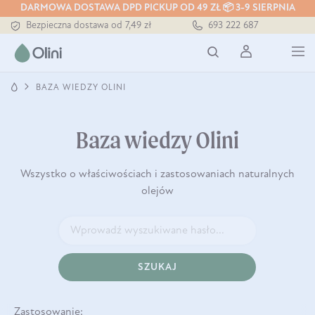
Tłoczony zawsze na zimno
DARMOWA DOSTAWA DPD PICKUP OD 49 ZŁ 📦 3-9 SIERPNIA
Bezpieczna dostawa od 7,49 zł
693 222 687
Darmowa dostawa od 199 zł
Tłoczony zawsze na zimno
BAZA WIEDZY OLINI
Baza wiedzy Olini
Wszystko o właściwościach i zastosowaniach naturalnych
olejów
SZUKAJ
Zastosowanie: