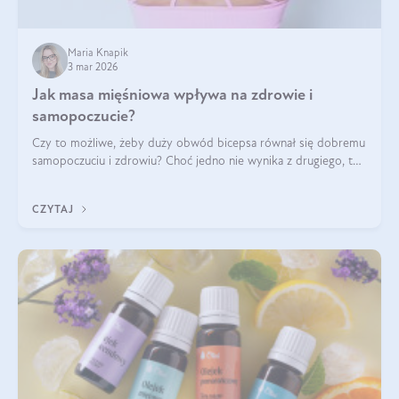
Maria Knapik
3 mar 2026
Jak masa mięśniowa wpływa na zdrowie i
samopoczucie?
Czy to możliwe, żeby duży obwód bicepsa równał się dobremu
samopoczuciu i zdrowiu? Choć jedno nie wynika z drugiego, to
jest między nimi powiązanie – masa mięśniowa może znacznie
poprawić jakość życia. W jaki sposób? W tym wpisie wszystko
CZYTAJ
wyjaśnimy.