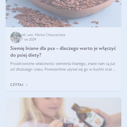
lek. wet. Marika Chaszczyńska
7 sie 2024
Siemię lniane dla psa - dlaczego warto je włączyć
do psiej diety?
Prozdrowotne właściwości siemienia lnianego, znane nam są już
od dłuższego czasu. Powszechnie używa się go w kuchni oraz w
produktach kosmetycznych dla ludzi. Mało osób wie, że te
same właściwości odn
CZYTAJ