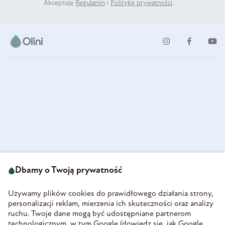
Akceptuję
Regulamin
i
Politykę prywatności
.
ul. Strzegomska 49
693 222 687
58-160 Świebodzice
Dbamy o Twoją prywatność
sklep@olini.pl
Polska
NIP 8860027066
Używamy plików cookies do prawidłowego działania strony,
REGON 890213034
personalizacji reklam, mierzenia ich skuteczności oraz analizy
ruchu. Twoje dane mogą być udostępniane partnerom
INFORMACJE
technologicznym, w tym Google (
dowiedz się, jak Google