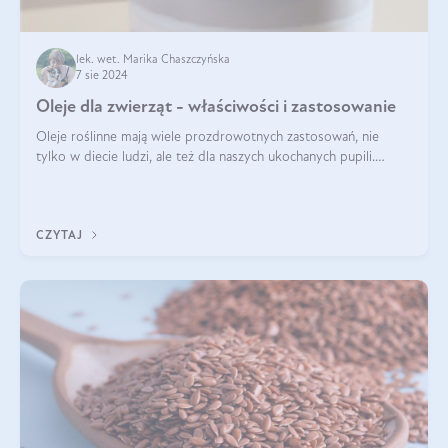
lek. wet. Marika Chaszczyńska
7 sie 2024
Oleje dla zwierząt - właściwości i zastosowanie
Oleje roślinne mają wiele prozdrowotnych zastosowań, nie
tylko w diecie ludzi, ale też dla naszych ukochanych pupili.
Mowa o psach, kotach, koniach, a nawet królikach i gryzoniach!
Jest to fantastyc
CZYTAJ