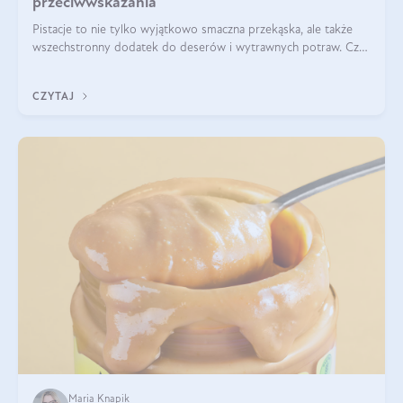
przeciwwskazania
Pistacje to nie tylko wyjątkowo smaczna przekąska, ale także
wszechstronny dodatek do deserów i wytrawnych potraw. Czy
pistacje są zdrowe? Jakie są ich właściwości? Gdzie rosną i czy
każdy może się ni
CZYTAJ
Maria Knapik