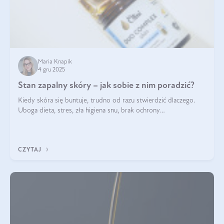
Maria Knapik
4 gru 2025
Stan zapalny skóry – jak sobie z nim poradzić?
Kiedy skóra się buntuje, trudno od razu stwierdzić dlaczego.
Uboga dieta, stres, zła higiena snu, brak ochrony
przeciwsłonecznej – powodów nasilenia stanów zapalnych może
być wiele. Jak poradzić sobie z ich przyczynami i skutkami?
CZYTAJ