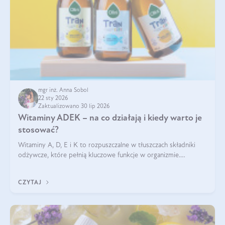
mgr inż. Anna Sobol
22 sty 2026
Zaktualizowano 30 lip 2026
Witaminy ADEK – na co działają i kiedy warto je
stosować?
Witaminy A, D, E i K to rozpuszczalne w tłuszczach składniki
odżywcze, które pełnią kluczowe funkcje w organizmie.
Wspierają zdrowie skóry i wzroku, odporność, prawidłową
krzepliwość krwi oraz mineralizację kości.
CZYTAJ