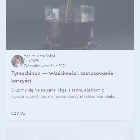
mgr inż. Anna Sobol
3 lis 2025
Zaktualizowano 5 sie 2026
Tymochinon — właściwości, zastosowanie i
korzyści
Skupimy się nie na samej Nigella sativa, a jednym z
najważniejszych (jak nie najważniejszym!) składniku olejku
eterycznego z czarnuszki: tymochinonie.
CZYTAJ