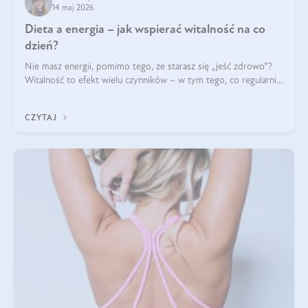
14 maj 2026
Dieta a energia – jak wspierać witalność na co
dzień?
Nie masz energii, pomimo tego, że starasz się „jeść zdrowo”?
Witalność to efekt wielu czynników – w tym tego, co regularnie
ląduje na talerzu. Zapotrzebowanie na składniki odżywcze różni
się w zależności od osoby
CZYTAJ