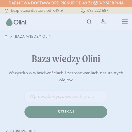
DARMOWA DOSTAWA DPD PICKUP OD 49 ZŁ 📦 3-9 SIERPNIA
Bezpieczna dostawa od 7,49 zł
693 222 687
Darmowa dostawa od 199 zł
Tłoczony zawsze na zimno
BAZA WIEDZY OLINI
Baza wiedzy Olini
Wszystko o właściwościach i zastosowaniach naturalnych
olejów
SZUKAJ
Zastosowanie: