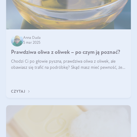
Anna Duda
5 mar 2025
Prawdziwa oliwa z oliwek – po czym ją poznać?
Chodzi Ci po głowie pyszna, prawdziwa oliwa z oliwek, ale
obawiasz się trafić na podróbkę? Skąd masz mieć pewność, że
produkt, który kupujesz, powstał z owoców z oliwnych gajów?
A do tego jest śwież
CZYTAJ