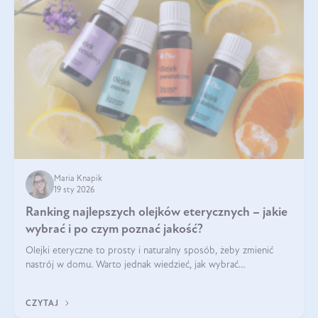
Maria Knapik
19 sty 2026
Ranking najlepszych olejków eterycznych – jakie
wybrać i po czym poznać jakość?
Olejki eteryczne to prosty i naturalny sposób, żeby zmienić
nastrój w domu. Warto jednak wiedzieć, jak wybrać
odpowiednie produkty. Po czym poznać, że są one dobrej
jakości? Jakie olejki eteryczne są najlepsze? Poznaj najważniejsze
CZYTAJ
kryteria wyboru!