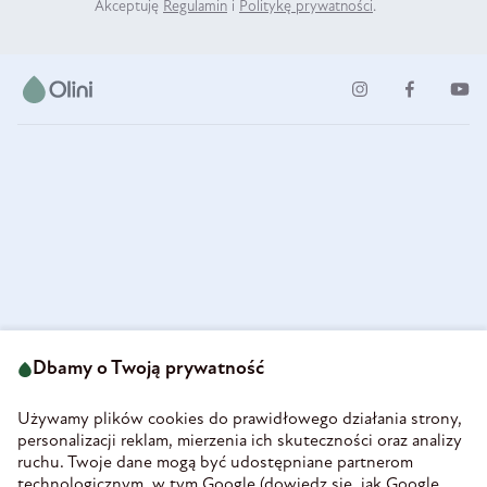
Akceptuję
Regulamin
i
Politykę prywatności
.
ul. Strzegomska 49
693 222 687
58-160 Świebodzice
Dbamy o Twoją prywatność
sklep@olini.pl
Polska
NIP 8860027066
Używamy plików cookies do prawidłowego działania strony,
REGON 890213034
personalizacji reklam, mierzenia ich skuteczności oraz analizy
ruchu. Twoje dane mogą być udostępniane partnerom
INFORMACJE
technologicznym, w tym Google (
dowiedz się, jak Google