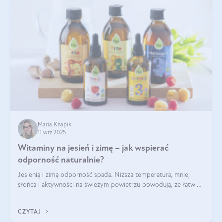
Maria Knapik
11 wrz 2025
Witaminy na jesień i zimę – jak wspierać
odporność naturalnie?
Jesienią i zimą odporność spada. Niższa temperatura, mniej
słońca i aktywności na świeżym powietrzu powodują, że łatwiej
się przeziębiamy. Dlatego szczególnie w tym okresie
powinniśmy wspierać układ immunologiczny. Co warto
CZYTAJ
suplementować jesienią i zimą?