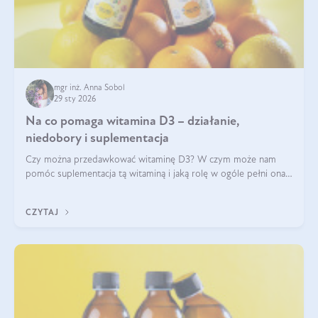
mgr inż. Anna Sobol
29 sty 2026
Na co pomaga witamina D3 – działanie,
niedobory i suplementacja
Czy można przedawkować witaminę D3? W czym może nam
pomóc suplementacja tą witaminą i jaką rolę w ogóle pełni ona
w naszym ciele? Powszechnie wiadomo, że jej przyjmowanie
zalecane jest jesienią i zimą, ale czy wiesz, dlaczego warto to
CZYTAJ
robić?