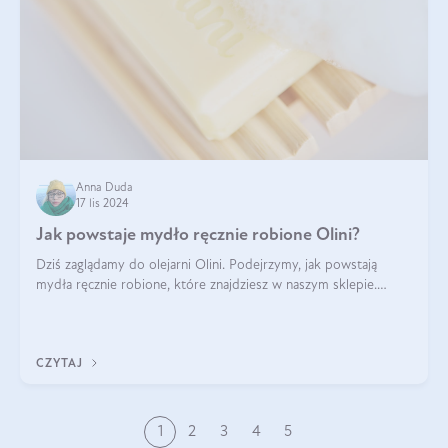
Anna Duda
17 lis 2024
Jak powstaje mydło ręcznie robione Olini?
Dziś zaglądamy do olejarni Olini. Podejrzymy, jak powstają
mydła ręcznie robione, które znajdziesz w naszym sklepie.
Opowie nam o tym Ela, do której należy produkcja mydła w
Olini.
CZYTAJ
1
2
3
4
5