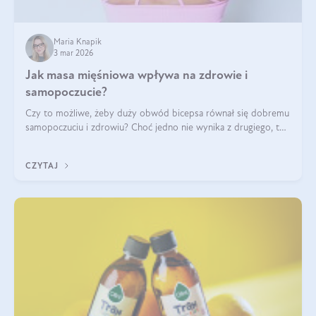
Maria Knapik
3 mar 2026
Jak masa mięśniowa wpływa na zdrowie i
samopoczucie?
Czy to możliwe, żeby duży obwód bicepsa równał się dobremu
samopoczuciu i zdrowiu? Choć jedno nie wynika z drugiego, to
jest między nimi powiązanie – masa mięśniowa może znacznie
poprawić jakość życia. W jaki sposób? W tym wpisie wszystko
CZYTAJ
wyjaśnimy.