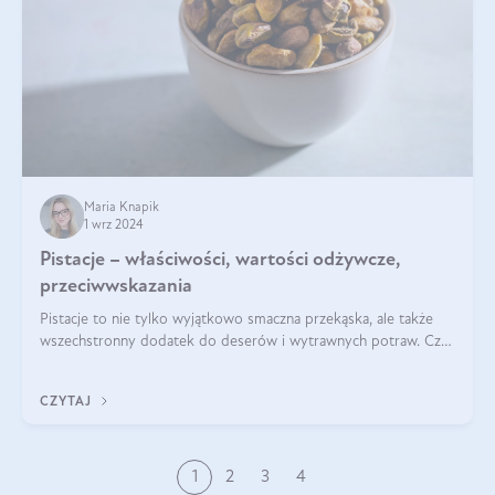
Maria Knapik
1 wrz 2024
Pistacje – właściwości, wartości odżywcze,
przeciwwskazania
Pistacje to nie tylko wyjątkowo smaczna przekąska, ale także
wszechstronny dodatek do deserów i wytrawnych potraw. Czy
pistacje są zdrowe? Jakie są ich właściwości? Gdzie rosną i czy
każdy może się ni
CZYTAJ
1
2
3
4