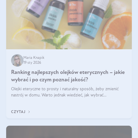
Maria Knapik
19 sty 2026
Ranking najlepszych olejków eterycznych – jakie
wybrać i po czym poznać jakość?
Olejki eteryczne to prosty i naturalny sposób, żeby zmienić
nastrój w domu. Warto jednak wiedzieć, jak wybrać
odpowiednie produkty. Po czym poznać, że są one dobrej
jakości? Jakie olejki eteryczne są najlepsze? Poznaj najważniejsze
CZYTAJ
kryteria wyboru!