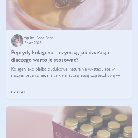
mgr inż. Anna Sobol
15 wrz 2025
Peptydy kolagenu – czym są, jak działają i
dlaczego warto je stosować?
Kolagen jako białko budulcowe, naturalnie występujące w
naszym organizmie, ma całkiem sporą masę cząsteczkową —
nawet do 300 kDa. Jeśli chcielibyśmy suplementować go w tej
formie, byłby trudno strawialny. Aby był lepiej przyswajalny i
CZYTAJ
bardziej biodostępny