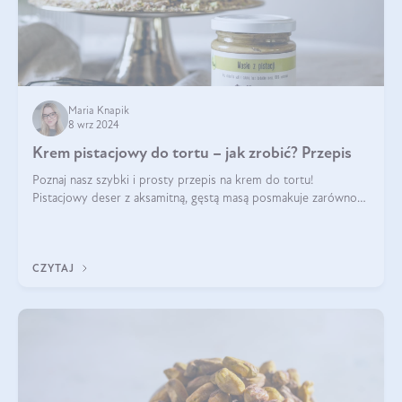
Maria Knapik
8 wrz 2024
Krem pistacjowy do tortu – jak zrobić? Przepis
Poznaj nasz szybki i prosty przepis na krem do tortu!
Pistacjowy deser z aksamitną, gęstą masą posmakuje zarówno
domownikom, jak i gościom. Dzięki niemu każdy kawałek ciasta
będzie prawdziwą ucztą dla
CZYTAJ