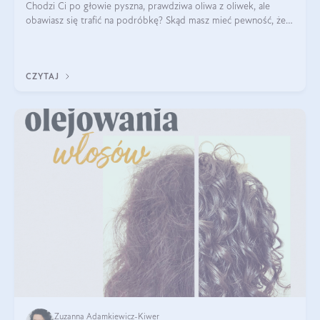
Chodzi Ci po głowie pyszna, prawdziwa oliwa z oliwek, ale
obawiasz się trafić na podróbkę? Skąd masz mieć pewność, że
produkt, który kupujesz, powstał z owoców z oliwnych gajów?
A do tego jest śwież
CZYTAJ
Zuzanna Adamkiewicz-Kiwer