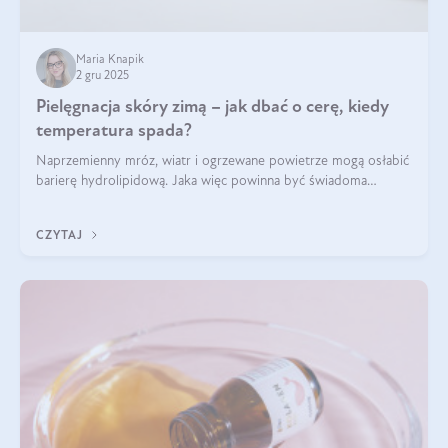
Maria Knapik
2 gru 2025
Pielęgnacja skóry zimą – jak dbać o cerę, kiedy
temperatura spada?
Naprzemienny mróz, wiatr i ogrzewane powietrze mogą osłabić
barierę hydrolipidową. Jaka więc powinna być świadoma
pielęgnacja w okresie chłodnych miesięcy?
CZYTAJ