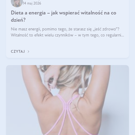
14 maj 2026
Dieta a energia – jak wspierać witalność na co
dzień?
Nie masz energii, pomimo tego, że starasz się „jeść zdrowo”?
Witalność to efekt wielu czynników – w tym tego, co regularnie
ląduje na talerzu. Zapotrzebowanie na składniki odżywcze różni
się w zależności od osoby
CZYTAJ