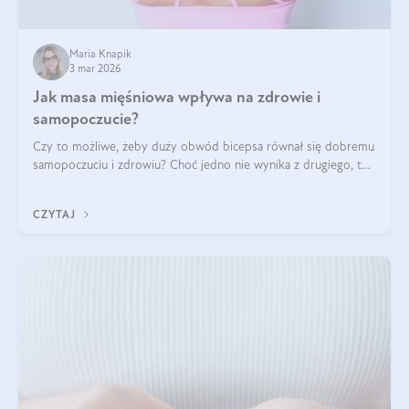
Maria Knapik
3 mar 2026
Jak masa mięśniowa wpływa na zdrowie i
samopoczucie?
Czy to możliwe, żeby duży obwód bicepsa równał się dobremu
samopoczuciu i zdrowiu? Choć jedno nie wynika z drugiego, to
jest między nimi powiązanie – masa mięśniowa może znacznie
poprawić jakość życia. W jaki sposób? W tym wpisie wszystko
CZYTAJ
wyjaśnimy.