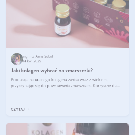
mgr inż. Anna Sobol
14 kwi 2025
Jaki kolagen wybrać na zmarszczki?
Produkcja naturalnego kolagenu zanika wraz z wiekiem,
przyczyniając się do powstawania zmarszczek. Korzystne dla
skóry efekty stosowania kolagenu w formie preparatów
doustnych potwierdzone zostały przez badania naukowe.
CZYTAJ