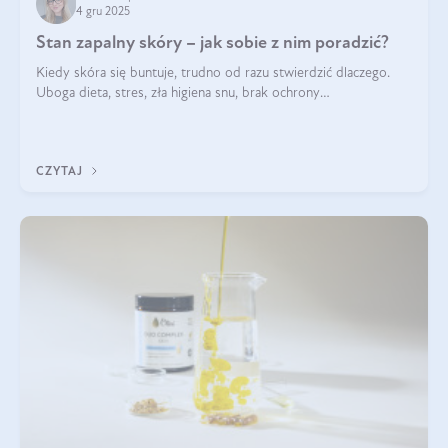
4 gru 2025
Stan zapalny skóry – jak sobie z nim poradzić?
Kiedy skóra się buntuje, trudno od razu stwierdzić dlaczego.
Uboga dieta, stres, zła higiena snu, brak ochrony
przeciwsłonecznej – powodów nasilenia stanów zapalnych może
być wiele. Jak poradzić sobie z ich przyczynami i skutkami?
CZYTAJ