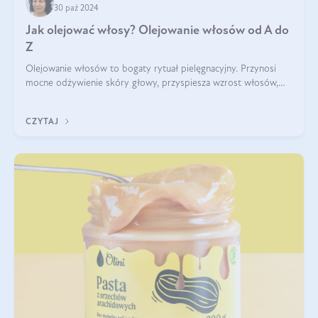
30 paź 2024
Jak olejować włosy? Olejowanie włosów od A do
Z
Olejowanie włosów to bogaty rytuał pielęgnacyjny. Przynosi
mocne odżywienie skóry głowy, przyspiesza wzrost włosów,
wspiera przy walce z łupieżem i ŁZS, zamyka nawilżenie we
wnętrzu włosa. Brzmi ekskl
CZYTAJ