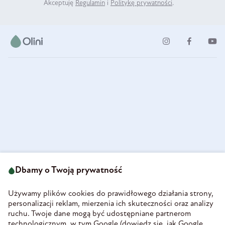
Akceptuję
Regulamin
i
Politykę prywatności
.
ul. Strzegomska 49
693 222 687
58-160 Świebodzice
Dbamy o Twoją prywatność
sklep@olini.pl
Polska
NIP 8860027066
Używamy plików cookies do prawidłowego działania strony,
REGON 890213034
personalizacji reklam, mierzenia ich skuteczności oraz analizy
ruchu. Twoje dane mogą być udostępniane partnerom
INFORMACJE
technologicznym, w tym Google (
dowiedz się, jak Google