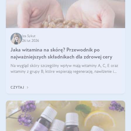
Iza Sykut
26 lut 2026
Jaka witamina na skórę? Przewodnik po
najważniejszych składnikach dla zdrowej cery
Na wygląd skóry szczególny wpływ mają witaminy A, C, E oraz
witaminy z grupy B, które wspierają regenerację, nawilżenie i
ochronę przed stresem oksydacyjnym. Odpowiednia podaż
tych witamin wspiera elastyczność skóry i jej naturalny blask.
CZYTAJ