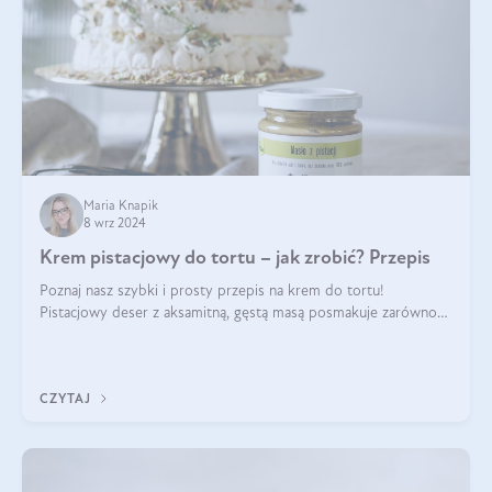
Maria Knapik
8 wrz 2024
Krem pistacjowy do tortu – jak zrobić? Przepis
Poznaj nasz szybki i prosty przepis na krem do tortu!
Pistacjowy deser z aksamitną, gęstą masą posmakuje zarówno
domownikom, jak i gościom. Dzięki niemu każdy kawałek ciasta
będzie prawdziwą ucztą dla
CZYTAJ