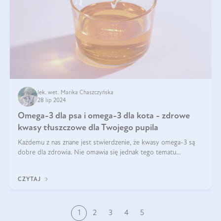
lek. wet. Marika Chaszczyńska
28 lip 2024
Omega-3 dla psa i omega-3 dla kota - zdrowe
kwasy tłuszczowe dla Twojego pupila
Każdemu z nas znane jest stwierdzenie, że kwasy omega-3 są
dobre dla zdrowia. Nie omawia się jednak tego tematu
dogłębnie i tak naprawdę nie do końca wiadomo, na co
wpływają te dobroczynne kwasy tłus
CZYTAJ
1
2
3
4
5