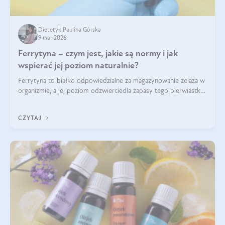
Dietetyk Paulina Górska
9 mar 2026
Ferrytyna – czym jest, jakie są normy i jak
wspierać jej poziom naturalnie?
Ferrytyna to białko odpowiedzialne za magazynowanie żelaza w
organizmie, a jej poziom odzwierciedla zapasy tego pierwiastka.
Warto dowiedzieć się więcej na jej temat, ponieważ niedobór
ferrytyny daje objawy, które mogą utrudniać codzienne
CZYTAJ
funkcjonowanie (