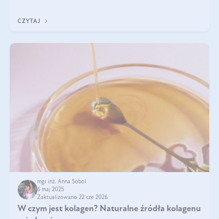
sezamowym. Dowiedz się, dlaczego warto wprowadzić go do
swojej diety — być może to pierwsza ok
CZYTAJ
mgr inż. Anna Sobol
6 maj 2025
Zaktualizowano 22 cze 2026
W czym jest kolagen? Naturalne źródła kolagenu