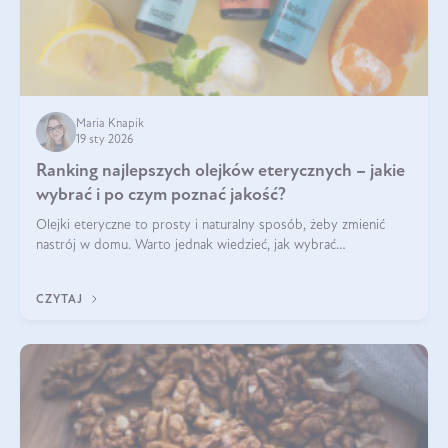
Maria Knapik
19 sty 2026
Ranking najlepszych olejków eterycznych – jakie
wybrać i po czym poznać jakość?
Olejki eteryczne to prosty i naturalny sposób, żeby zmienić
nastrój w domu. Warto jednak wiedzieć, jak wybrać
odpowiednie produkty. Po czym poznać, że są one dobrej
jakości? Jakie olejki eteryczne są najlepsze? Poznaj najważniejsze
CZYTAJ
kryteria wyboru!