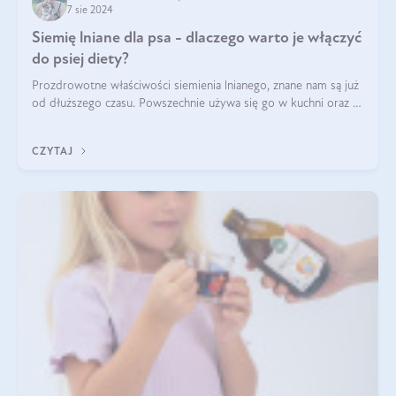
7 sie 2024
Siemię lniane dla psa - dlaczego warto je włączyć
do psiej diety?
Prozdrowotne właściwości siemienia lnianego, znane nam są już
od dłuższego czasu. Powszechnie używa się go w kuchni oraz w
produktach kosmetycznych dla ludzi. Mało osób wie, że te
same właściwości odn
CZYTAJ