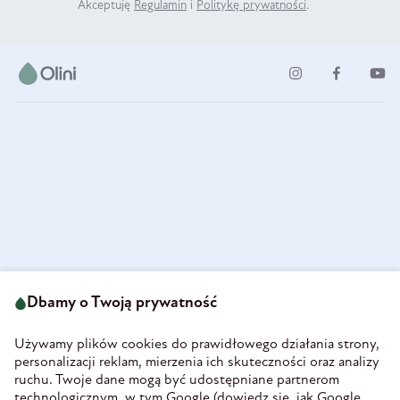
Akceptuję
Regulamin
i
Politykę prywatności
.
ul. Strzegomska 49
693 222 687
58-160 Świebodzice
Dbamy o Twoją prywatność
sklep@olini.pl
Polska
NIP 8860027066
Używamy plików cookies do prawidłowego działania strony,
REGON 890213034
personalizacji reklam, mierzenia ich skuteczności oraz analizy
ruchu. Twoje dane mogą być udostępniane partnerom
INFORMACJE
technologicznym, w tym Google (
dowiedz się, jak Google