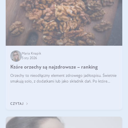
Maria Knapik
5 sty 2026
Które orzechy są najzdrowsze – ranking
Orzechy to nieodłączny element zdrowego jadłospisu. Świetnie
smakują solo, z dodatkami lub jako składnik dań. Po które
orzechy warto sięgać zamiast niezdrowej przekąski? Dowiesz
się z tego tekstu!
CZYTAJ