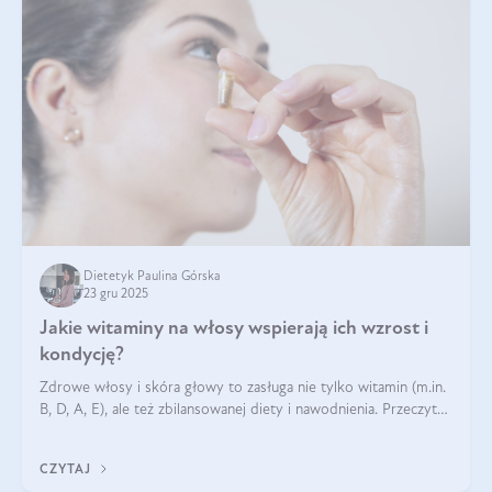
Dietetyk Paulina Górska
23 gru 2025
Jakie witaminy na włosy wspierają ich wzrost i
kondycję?
Zdrowe włosy i skóra głowy to zasługa nie tylko witamin (m.in.
B, D, A, E), ale też zbilansowanej diety i nawodnienia. Przeczytaj
nasz artykuł i dowiedz się, które składniki najskuteczniej hamują
wypadanie włosów.
CZYTAJ