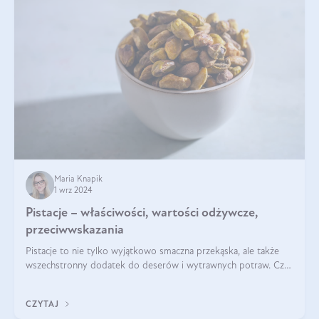
Maria Knapik
1 wrz 2024
Pistacje – właściwości, wartości odżywcze,
przeciwwskazania
Pistacje to nie tylko wyjątkowo smaczna przekąska, ale także
wszechstronny dodatek do deserów i wytrawnych potraw. Czy
pistacje są zdrowe? Jakie są ich właściwości? Gdzie rosną i czy
każdy może się ni
CZYTAJ