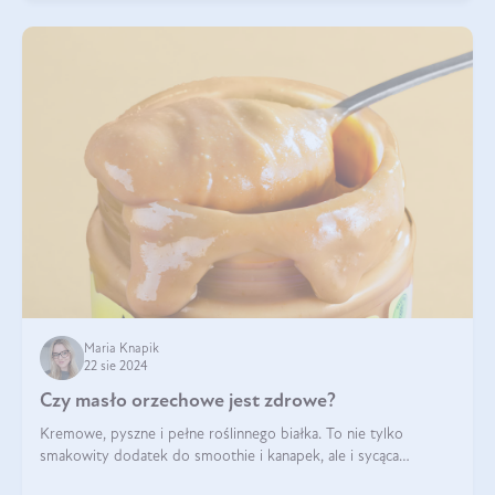
Maria Knapik
22 sie 2024
Czy masło orzechowe jest zdrowe?
Kremowe, pyszne i pełne roślinnego białka. To nie tylko
smakowity dodatek do smoothie i kanapek, ale i sycąca
przekąska dla całej rodziny. Czy warto jeść masło orzechowe?