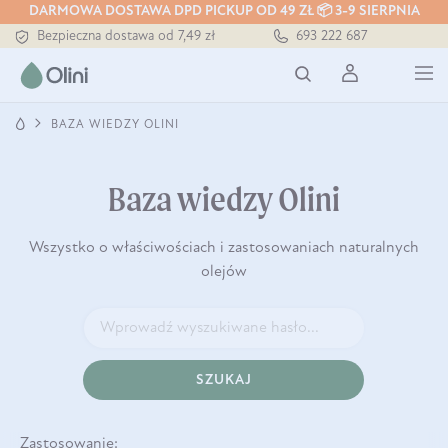
DARMOWA DOSTAWA DPD PICKUP OD 49 ZŁ 📦 3-9 SIERPNIA
Bezpieczna dostawa od 7,49 zł
693 222 687
Darmowa dostawa od 199 zł
Tłoczony zawsze na zimno
BAZA WIEDZY OLINI
Baza wiedzy Olini
Wszystko o właściwościach i zastosowaniach naturalnych
olejów
SZUKAJ
Zastosowanie: