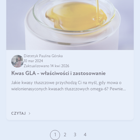
Dietetyk Paulina Górska
10 mar 2024
Zaktualizowano 14 kwi 2026
Kwas GLA - właściwości i zastosowanie
Jakie kwasy tłuszczowe przychodzą Ci na myśl, gdy mowa o
wielonienasyconych kwasach tłuszczowych omega-6? Pewnie
kwas linolowy, ponieważ mówi się o nim dość często. Jednak
tym razem będzie mowa o in
CZYTAJ
1
2
3
4