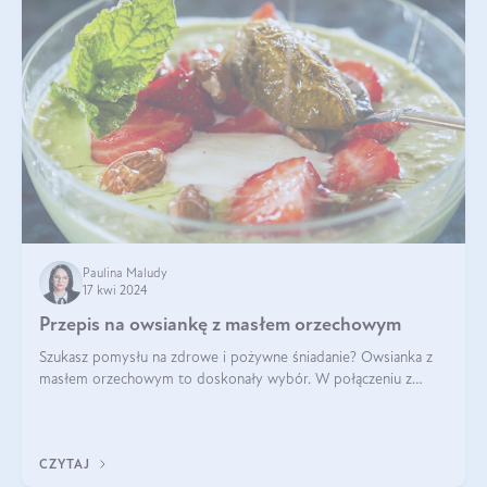
Paulina Maludy
17 kwi 2024
Przepis na owsiankę z masłem orzechowym
Szukasz pomysłu na zdrowe i pożywne śniadanie? Owsianka z
masłem orzechowym to doskonały wybór. W połączeniu z
dodatkami takimi jak banany, orzechy i syrop klonowy, stworzy
idealną kombinację smaków o
CZYTAJ