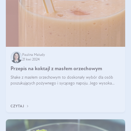
Paulina Maludy
21 kwi 2024
Przepis na koktajl z masłem orzechowym
Shake z masłem orzechowym to doskonały wybór dla osób
poszukujących pożywnego i sycącego napoju. Jego wysoka
zawartość białka sprawia, że jest idealnym uzupełnieniem diety,
szczególnie dla osób aktywn
CZYTAJ