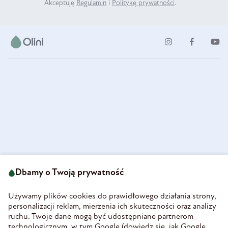
Akceptuję
Regulamin
i
Politykę prywatności
.
ul. Strzegomska 49
693 222 687
58-160 Świebodzice
Dbamy o Twoją prywatność
sklep@olini.pl
Polska
NIP 8860027066
Używamy plików cookies do prawidłowego działania strony,
REGON 890213034
personalizacji reklam, mierzenia ich skuteczności oraz analizy
ruchu. Twoje dane mogą być udostępniane partnerom
INFORMACJE
technologicznym, w tym Google (
dowiedz się, jak Google