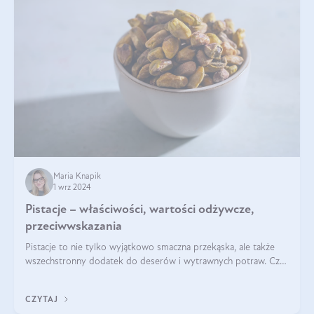
Maria Knapik
1 wrz 2024
Pistacje – właściwości, wartości odżywcze,
przeciwwskazania
Pistacje to nie tylko wyjątkowo smaczna przekąska, ale także
wszechstronny dodatek do deserów i wytrawnych potraw. Czy
pistacje są zdrowe? Jakie są ich właściwości? Gdzie rosną i czy
każdy może się ni
CZYTAJ