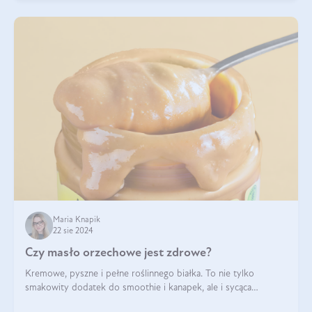
Maria Knapik
22 sie 2024
Czy masło orzechowe jest zdrowe?
Kremowe, pyszne i pełne roślinnego białka. To nie tylko
smakowity dodatek do smoothie i kanapek, ale i sycąca
przekąska dla całej rodziny. Czy warto jeść masło orzechowe?