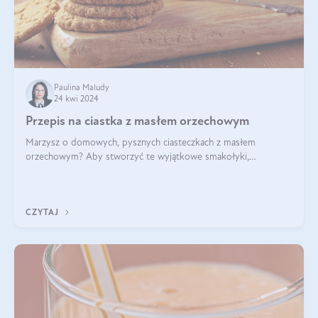
Paulina Maludy
24 kwi 2024
Przepis na ciastka z masłem orzechowym
Marzysz o domowych, pysznych ciasteczkach z masłem
orzechowym? Aby stworzyć te wyjątkowe smakołyki,
potrzebujesz kilku prostych składników takich jak masło
orzechowe, jajko, kawałki orzechów, mąka psz
CZYTAJ