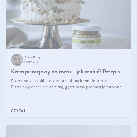
Maria Knapik
8 wrz 2024
Krem pistacjowy do tortu – jak zrobić? Przepis
Poznaj nasz szybki i prosty przepis na krem do tortu!
Pistacjowy deser z aksamitną, gęstą masą posmakuje zarówno
domownikom, jak i gościom. Dzięki niemu każdy kawałek ciasta
będzie prawdziwą ucztą dla
CZYTAJ