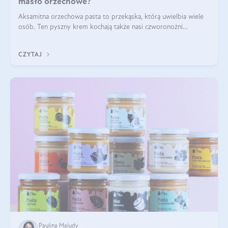
masło orzechowe?
Aksamitna orzechowa pasta to przekąska, którą uwielbia wiele
osób. Ten pyszny krem kochają także nasi czworonożni
przyjaciele. W jaki sposób mogę psu podać masło orzechowe?
Czy jest ono bezpieczne d
CZYTAJ
Paulina Maludy