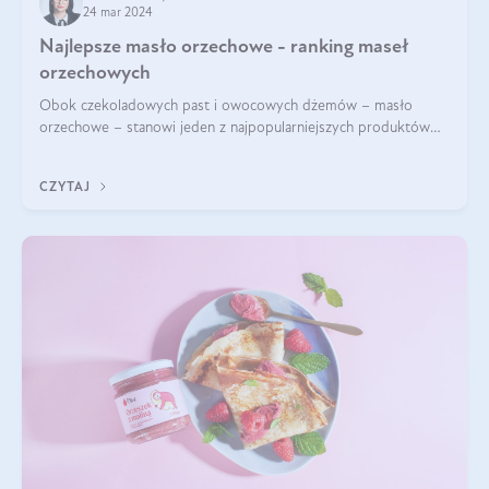
24 mar 2024
Najlepsze masło orzechowe - ranking maseł
orzechowych
Obok czekoladowych past i owocowych dżemów – masło
orzechowe – stanowi jeden z najpopularniejszych produktów
żywieniowych i element wielu diet. Dobre masło orzechowe
naturalne to skarbnica protein ora
CZYTAJ