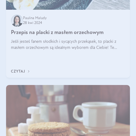
Paulina Maludy
28 kwi 2024
Przepis na placki z masłem orzechowym
Jeśli jesteś fanem słodkich i sycących przekąsek, to placki z
masłem orzechowym są idealnym wyborem dla Ciebie! Te
pyszne placuszki, idealne na śniadanie lub podwieczorek z
pewnością dostarczą Ci ener
CZYTAJ