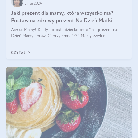
15 maj 2024
Jaki prezent dla mamy, która wszystko ma?
Postaw na zdrowy prezent Na Dzień Matki
Ach te Mamy! Kiedy dorosłe dziecko pyta “jaki prezent na
Dzień Mamy sprawi Ci przyjemność?”, Mamy zwykle
odpowiadają ”Ja już wszystko mam!”. Co roku to samo. Jak
więc wybrać zdrowy prezent na Dzień Ma
CZYTAJ