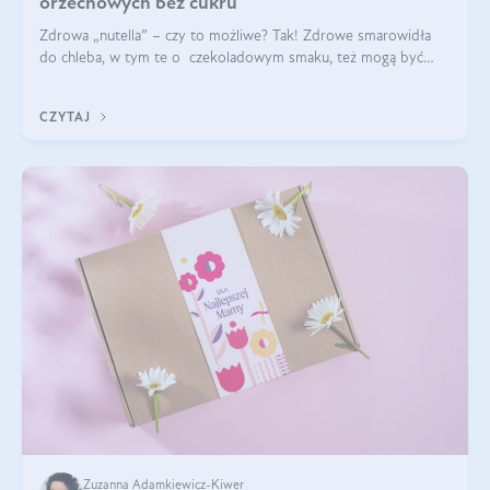
orzechowych bez cukru
Zdrowa „nutella” – czy to możliwe? Tak! Zdrowe smarowidła
do chleba, w tym te o czekoladowym smaku, też mogą być
pyszne. Przeczytaj nasz artykuł i dowiedz się więcej!
CZYTAJ
Zuzanna Adamkiewicz-Kiwer