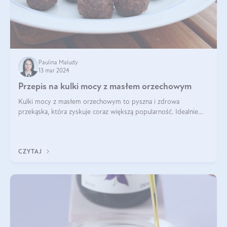
Paulina Maludy
13 mar 2024
Przepis na kulki mocy z masłem orzechowym
Kulki mocy z masłem orzechowym to pyszna i zdrowa
przekąska, która zyskuje coraz większą popularność. Idealnie
sprawdza się jako energetyczny dodatek do diety czy zdrowe
słodycze. Czym są te pyszne ku
CZYTAJ