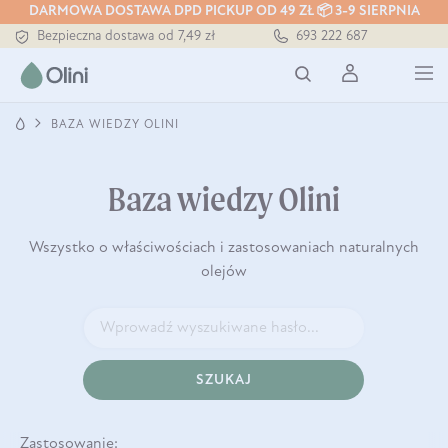
Tłoczony zawsze na zimno
DARMOWA DOSTAWA DPD PICKUP OD 49 ZŁ 📦 3-9 SIERPNIA
Bezpieczna dostawa od 7,49 zł
693 222 687
Darmowa dostawa od 199 zł
Tłoczony zawsze na zimno
BAZA WIEDZY OLINI
Baza wiedzy Olini
Wszystko o właściwościach i zastosowaniach naturalnych
olejów
SZUKAJ
Zastosowanie: