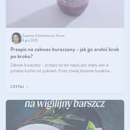
Zuzanna Adamkiewicz-Kiwer
8 gru 2025
Przepis na zakwas buraczany - jak go zrobić krok
po kroku?
Zakwas buraczany - przepis na ten napój jest znany jest w
polskiej kuchni od pokoleń. Przez chwilę kiszenie buraków
czerwonych zostało zapomniane, by w ostatnim czasie powrócić
na fali popularności na
CZYTAJ