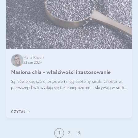
Maria Knapik
23 cze 2024
Nasiona chia - właściwości i zastosowanie
Są niewielkie, szaro-brązowe i mają subtelny smak. Chociaż w
pierwszej chwili wydają się takie niepozorne – skrywają w sobie
wiele cennych właściwości. Nasion chia nie brakuje w dietach
celebrytów, sp
CZYTAJ
1
2
3