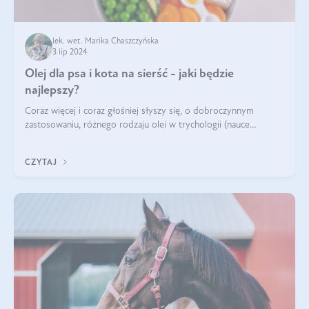
lek. wet. Marika Chaszczyńska
3 lip 2024
Olej dla psa i kota na sierść - jaki będzie
najlepszy?
Coraz więcej i coraz głośniej słyszy się, o dobroczynnym
zastosowaniu, różnego rodzaju olei w trychologii (nauce
poświęconej higienie włosów i skóry głowy). Fantastycznie
sprawdzają się przy wypadan
CZYTAJ