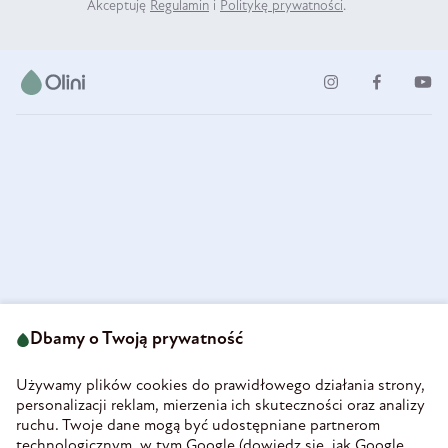
Akceptuję
Regulamin
i
Politykę prywatności
.
ul. Strzegomska 49
693 222 687
58-160 Świebodzice
Dbamy o Twoją prywatność
sklep@olini.pl
Polska
NIP 8860027066
Używamy plików cookies do prawidłowego działania strony,
REGON 890213034
personalizacji reklam, mierzenia ich skuteczności oraz analizy
ruchu. Twoje dane mogą być udostępniane partnerom
INFORMACJE
technologicznym, w tym Google (
dowiedz się, jak Google