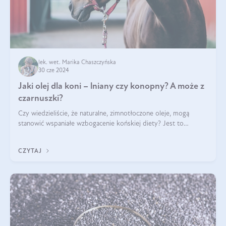
lek. wet. Marika Chaszczyńska
30 cze 2024
Jaki olej dla koni – lniany czy konopny? A może z
czarnuszki?
Czy wiedzieliście, że naturalne, zimnotłoczone oleje, mogą
stanowić wspaniałe wzbogacenie końskiej diety? Jest to
poparte hasłem „W oleju moc i siła”, które Polski Związek
Hodowców Koni stosuje, by
CZYTAJ