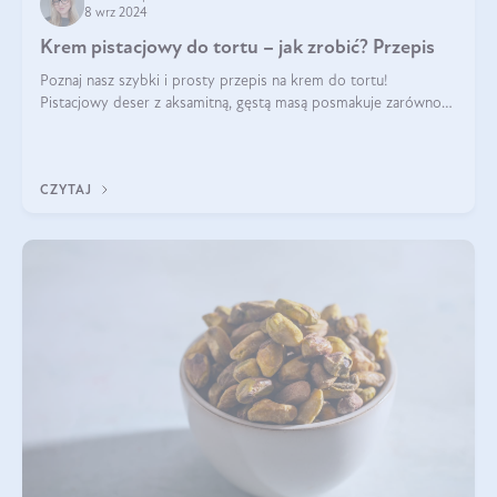
8 wrz 2024
Krem pistacjowy do tortu – jak zrobić? Przepis
Poznaj nasz szybki i prosty przepis na krem do tortu!
Pistacjowy deser z aksamitną, gęstą masą posmakuje zarówno
domownikom, jak i gościom. Dzięki niemu każdy kawałek ciasta
będzie prawdziwą ucztą dla
CZYTAJ