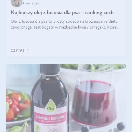
4 mar 2026
Najlepszy olej z łososia dla psa – ranking cech
Olej z łososia dla psa to prosty sposób na urozmaicenie diety
czworonoga. Jest bogaty w niezbędne kwasy omega-3, które
mogą pozytywnie wpłynąć na ogólną formę pupila. Na jakie
właściwości tego oleju rybiego warto w szczególności zwrócić
uwagę?
CZYTAJ