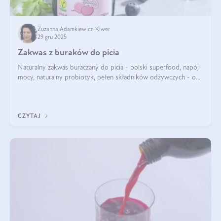
Zuzanna Adamkiewicz-Kiwer
29 gru 2025
Zakwas z buraków do picia
Naturalny zakwas buraczany do picia - polski superfood, napój
mocy, naturalny probiotyk, pełen składników odżywczych - o
zakwasie z buraka mówi się w samych superlatywach. Niektórzy
z Was usłyszeli o
CZYTAJ