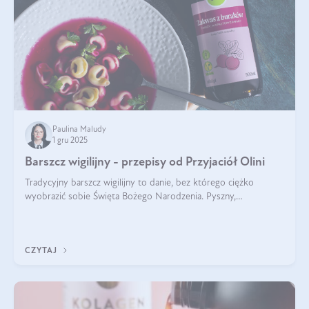
Paulina Maludy
1 gru 2025
Barszcz wigilijny - przepisy od Przyjaciół Olini
Tradycyjny barszcz wigilijny to danie, bez którego ciężko
wyobrazić sobie Święta Bożego Narodzenia. Pyszny,
aromatyczny, esencjonalny, pachnący grzybami, o pięknym
klarownym kolorze. W czym tkwi tajem
CZYTAJ