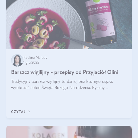
Paulina Maludy
1 gru 2025
Barszcz wigilijny - przepisy od Przyjaciół Olini
Tradycyjny barszcz wigilijny to danie, bez którego ciężko
wyobrazić sobie Święta Bożego Narodzenia. Pyszny,
aromatyczny, esencjonalny, pachnący grzybami, o pięknym
klarownym kolorze. W czym tkwi tajem
CZYTAJ