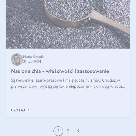
Maria Knapik
23 cze 2024
Nasiona chia - właściwości i zastosowanie
Są niewielkie, szaro-brązowe i mają subtelny smak. Chociaż w
pierwszej chwili wydają się takie niepozorne – skrywają w sobie
wiele cennych właściwości. Nasion chia nie brakuje w dietach
celebrytów, sp
CZYTAJ
1
2
3