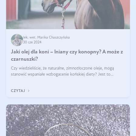
lek. wet. Marika Chaszczyńska
30 cze 2024
Jaki olej dla koni – lniany czy konopny? A może z
czarnuszki?
Czy wiedzieliście, że naturalne, zimnotłoczone oleje, mogą
stanowić wspaniałe wzbogacenie końskiej diety? Jest to
poparte hasłem „W oleju moc i siła”, które Polski Związek
Hodowców Koni stosuje, by
CZYTAJ