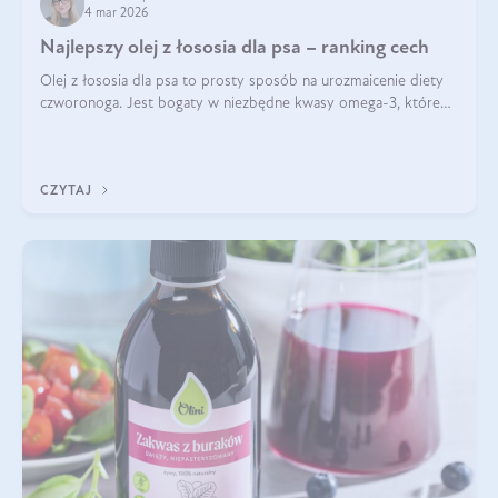
4 mar 2026
Najlepszy olej z łososia dla psa – ranking cech
Olej z łososia dla psa to prosty sposób na urozmaicenie diety
czworonoga. Jest bogaty w niezbędne kwasy omega-3, które
mogą pozytywnie wpłynąć na ogólną formę pupila. Na jakie
właściwości tego oleju rybiego warto w szczególności zwrócić
uwagę?
CZYTAJ