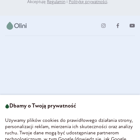
Akceptuję
Regulamin
i
Politykę prywatności
.
ul. Strzegomska 49
693 222 687
58-160 Świebodzice
Dbamy o Twoją prywatność
sklep@olini.pl
Polska
NIP 8860027066
Używamy plików cookies do prawidłowego działania strony,
REGON 890213034
personalizacji reklam, mierzenia ich skuteczności oraz analizy
ruchu. Twoje dane mogą być udostępniane partnerom
INFORMACJE
technologicznym, w tym Google (
dowiedz się, jak Google