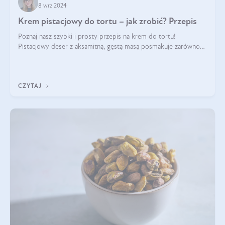
8 wrz 2024
Krem pistacjowy do tortu – jak zrobić? Przepis
Poznaj nasz szybki i prosty przepis na krem do tortu!
Pistacjowy deser z aksamitną, gęstą masą posmakuje zarówno
domownikom, jak i gościom. Dzięki niemu każdy kawałek ciasta
będzie prawdziwą ucztą dla
CZYTAJ