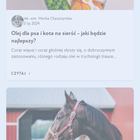
lek. wet. Marika Chaszczyńska
3 lip 2024
Olej dla psa i kota na sierść - jaki będzie
najlepszy?
Coraz więcej i coraz głośniej słyszy się, o dobroczynnym
zastosowaniu, różnego rodzaju olei w trychologii (nauce
poświęconej higienie włosów i skóry głowy). Fantastycznie
sprawdzają się przy wypadan
CZYTAJ