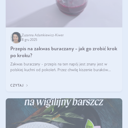
Zuzanna Adamkiewicz-Kiwer
8 gru 2025
Przepis na zakwas buraczany - jak go zrobić krok
po kroku?
Zakwas buraczany - przepis na ten napój jest znany jest w
polskiej kuchni od pokoleń. Przez chwilę kiszenie buraków
czerwonych zostało zapomniane, by w ostatnim czasie powrócić
na fali popularności na
CZYTAJ