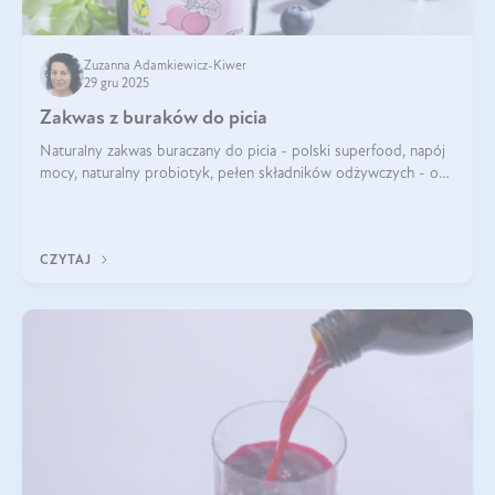
Zuzanna Adamkiewicz-Kiwer
29 gru 2025
Zakwas z buraków do picia
Naturalny zakwas buraczany do picia - polski superfood, napój
mocy, naturalny probiotyk, pełen składników odżywczych - o
zakwasie z buraka mówi się w samych superlatywach. Niektórzy
z Was usłyszeli o
CZYTAJ