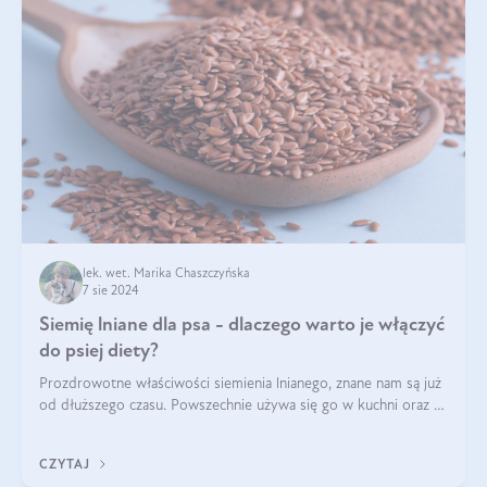
lek. wet. Marika Chaszczyńska
7 sie 2024
Siemię lniane dla psa - dlaczego warto je włączyć
do psiej diety?
Prozdrowotne właściwości siemienia lnianego, znane nam są już
od dłuższego czasu. Powszechnie używa się go w kuchni oraz w
produktach kosmetycznych dla ludzi. Mało osób wie, że te
same właściwości odn
CZYTAJ