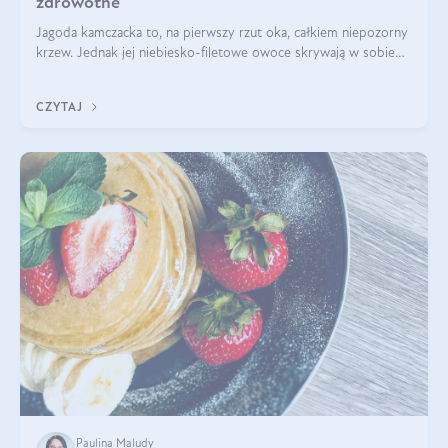
zdrowotne
Jagoda kamczacka to, na pierwszy rzut oka, całkiem niepozorny
krzew. Jednak jej niebiesko-filetowe owoce skrywają w sobie
wiele dobra. Jakie właściwości ma jagoda kamczacka? Poznasz je
w tym wpisie!
CZYTAJ
Paulina Maludy