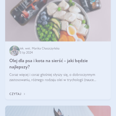
lek. wet. Marika Chaszczyńska
3 lip 2024
Olej dla psa i kota na sierść - jaki będzie
najlepszy?
Coraz więcej i coraz głośniej słyszy się, o dobroczynnym
zastosowaniu, różnego rodzaju olei w trychologii (nauce
poświęconej higienie włosów i skóry głowy). Fantastycznie
sprawdzają się przy wypadan
CZYTAJ