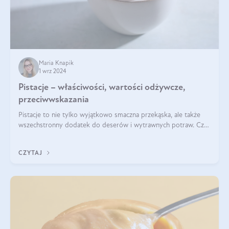
Maria Knapik
1 wrz 2024
Pistacje – właściwości, wartości odżywcze,
przeciwwskazania
Pistacje to nie tylko wyjątkowo smaczna przekąska, ale także
wszechstronny dodatek do deserów i wytrawnych potraw. Czy
pistacje są zdrowe? Jakie są ich właściwości? Gdzie rosną i czy
każdy może się ni
CZYTAJ