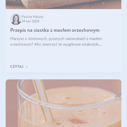
Paulina Maludy
24 kwi 2024
Przepis na ciastka z masłem orzechowym
Marzysz o domowych, pysznych ciasteczkach z masłem
orzechowym? Aby stworzyć te wyjątkowe smakołyki,
potrzebujesz kilku prostych składników takich jak masło
orzechowe, jajko, kawałki orzechów, mąka psz
CZYTAJ