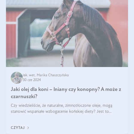
lek. wet. Marika Chaszczyńska
30 cze 2024
Jaki olej dla koni – lniany czy konopny? A może z
czarnuszki?
Czy wiedzieliście, że naturalne, zimnotłoczone oleje, mogą
stanowić wspaniałe wzbogacenie końskiej diety? Jest to
poparte hasłem „W oleju moc i siła”, które Polski Związek
Hodowców Koni stosuje, by
CZYTAJ