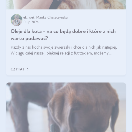
lek. wet. Marika Chaszczyńska
10 lip 2024
Oleje dla kota - na co będą dobre i które z nich
warto podawać?
Każdy z nas kocha swoje zwierzaki i chce dla nich jak najlepiej.
W ciągu całej naszej, pięknej relacji z futrzakiem, możemy
napotkać problemy mniejszej lub większej skali. Czasami
szukamy po prostu
CZYTAJ