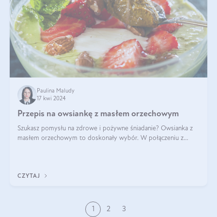
Paulina Maludy
17 kwi 2024
Przepis na owsiankę z masłem orzechowym
Szukasz pomysłu na zdrowe i pożywne śniadanie? Owsianka z
masłem orzechowym to doskonały wybór. W połączeniu z
dodatkami takimi jak banany, orzechy i syrop klonowy, stworzy
idealną kombinację smaków o
CZYTAJ
1
2
3