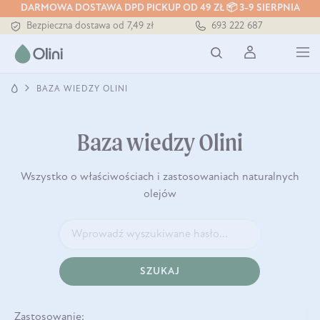
DARMOWA DOSTAWA DPD PICKUP OD 49 ZŁ 📦 3-9 SIERPNIA
Bezpieczna dostawa od 7,49 zł
693 222 687
Darmowa dostawa od 199 zł
Tłoczony zawsze na zimno
BAZA WIEDZY OLINI
Baza wiedzy Olini
Wszystko o właściwościach i zastosowaniach naturalnych
olejów
SZUKAJ
Zastosowanie: