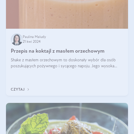
Paulina Maludy
21 kwi 2024
Przepis na koktajl z masłem orzechowym
Shake z masłem orzechowym to doskonały wybór dla osób
poszukujących pożywnego i sycącego napoju. Jego wysoka
zawartość białka sprawia, że jest idealnym uzupełnieniem diety,
szczególnie dla osób aktywn
CZYTAJ