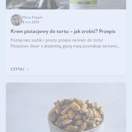
Maria Knapik
8 wrz 2024
Krem pistacjowy do tortu – jak zrobić? Przepis
Poznaj nasz szybki i prosty przepis na krem do tortu!
Pistacjowy deser z aksamitną, gęstą masą posmakuje zarówno
domownikom, jak i gościom. Dzięki niemu każdy kawałek ciasta
będzie prawdziwą ucztą dla
CZYTAJ