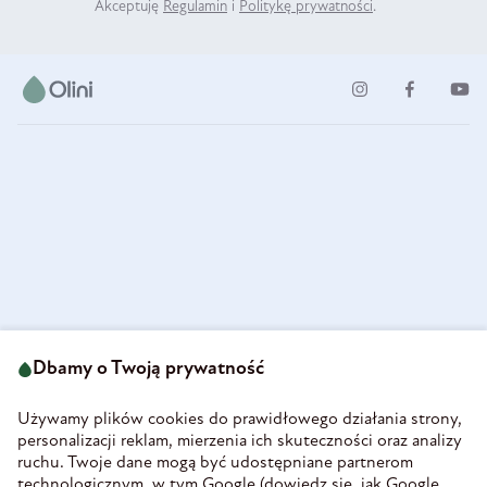
Akceptuję
Regulamin
i
Politykę prywatności
.
ul. Strzegomska 49
693 222 687
58-160 Świebodzice
Dbamy o Twoją prywatność
sklep@olini.pl
Polska
NIP 8860027066
Używamy plików cookies do prawidłowego działania strony,
REGON 890213034
personalizacji reklam, mierzenia ich skuteczności oraz analizy
ruchu. Twoje dane mogą być udostępniane partnerom
INFORMACJE
technologicznym, w tym Google (
dowiedz się, jak Google