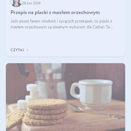
28 kwi 2024
Przepis na placki z masłem orzechowym
Jeśli jesteś fanem słodkich i sycących przekąsek, to placki z
masłem orzechowym są idealnym wyborem dla Ciebie! Te
pyszne placuszki, idealne na śniadanie lub podwieczorek z
pewnością dostarczą Ci ener
CZYTAJ