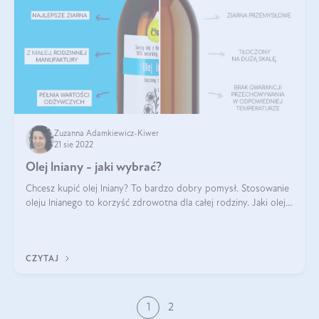
Zuzanna Adamkiewicz-Kiwer
21 sie 2022
Olej lniany - jaki wybrać?
Chcesz kupić olej lniany? To bardzo dobry pomysł. Stosowanie
oleju lnianego to korzyść zdrowotna dla całej rodziny. Jaki olej
lniany wybrać? Na co zwrócić uwagę? Olej lniany to produkt
wrażliwy. W t
CZYTAJ
1
2