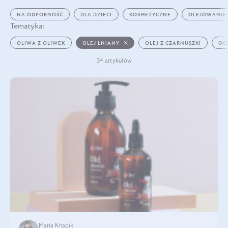
NA ODPORNOŚĆ
DLA DZIECI
KOSMETYCZNE
OLEJOWANIE
Tematyka:
OLIWA Z OLIWEK
OLEJ LNIANY
OLEJ Z CZARNUSZKI
OC
34 artykułów
Maria Knapik