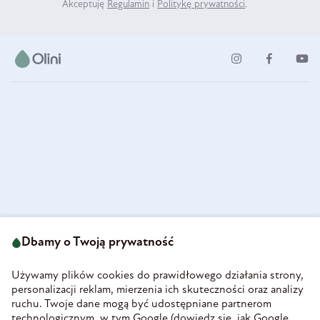
Akceptuję
Regulamin
i
Politykę prywatności
.
ul. Strzegomska 49
693 222 687
58-160 Świebodzice
Dbamy o Twoją prywatność
sklep@olini.pl
Polska
NIP 8860027066
Używamy plików cookies do prawidłowego działania strony,
REGON 890213034
personalizacji reklam, mierzenia ich skuteczności oraz analizy
ruchu. Twoje dane mogą być udostępniane partnerom
INFORMACJE
technologicznym, w tym Google (
dowiedz się, jak Google