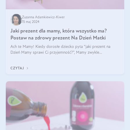
Zuzanna Adamkiewicz-Kiwer
15 maj 2024
Jaki prezent dla mamy, która wszystko ma?
Postaw na zdrowy prezent Na Dzień Matki
Ach te Mamy! Kiedy dorosłe dziecko pyta “jaki prezent na
Dzień Mamy sprawi Ci przyjemność?”, Mamy zwykle
odpowiadają ”Ja już wszystko mam!”. Co roku to samo. Jak
więc wybrać zdrowy prezent na Dzień Ma
CZYTAJ