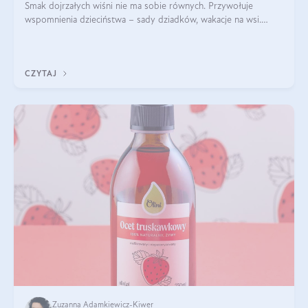
Smak dojrzałych wiśni nie ma sobie równych. Przywołuje
wspomnienia dzieciństwa – sady dziadków, wakacje na wsi.
Owoce wiśni zawsze przyjemnie zaskakują. Mogą być obłędnie
słodkie lub przyjemnie kwaś
CZYTAJ
Zuzanna Adamkiewicz-Kiwer