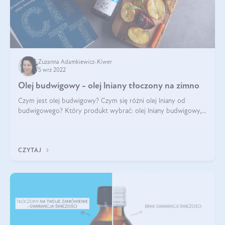
Zuzanna Adamkiewicz-Kiwer
5 wrz 2022
Olej budwigowy - olej lniany tłoczony na zimno
Czym jest olej budwigowy? Czym się różni olej lniany od
budwigowego? Który produkt wybrać: olej lniany budwigowy,
czy zwykły? Na co pomaga olej budwigowy? Poszukaj z nami
odpowiedzi popartych badani
CZYTAJ