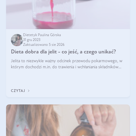
Dietetyk Paulina Górska
31 gru 2023
Zaktualizowano 5 sie 2026
Dieta dobra dla jelit - co jeść, a czego unikać?
Jelita to niezwykle ważny odcinek przewodu pokarmowego, w
którym dochodzi m.in. do trawienia i wchłaniania składników
pokarmowych. Nic więc dziwnego, że gdy zaczyna szwankować
pojawiają się wzdęcia,
CZYTAJ