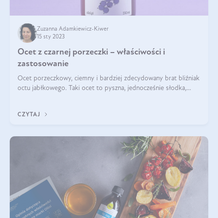
Zuzanna Adamkiewicz-Kiwer
15 sty 2023
Ocet z czarnej porzeczki – właściwości i
zastosowanie
Ocet porzeczkowy, ciemny i bardziej zdecydowany brat bliźniak
octu jabłkowego. Taki ocet to pyszna, jednocześnie słodka,
kwaśna i aromatyczna przyprawa wytwarzana z porzeczek w
procesie ich fermenta
CZYTAJ