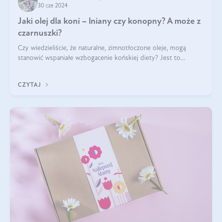
30 cze 2024
Jaki olej dla koni – lniany czy konopny? A może z
czarnuszki?
Czy wiedzieliście, że naturalne, zimnotłoczone oleje, mogą
stanowić wspaniałe wzbogacenie końskiej diety? Jest to
poparte hasłem „W oleju moc i siła”, które Polski Związek
Hodowców Koni stosuje, by
CZYTAJ