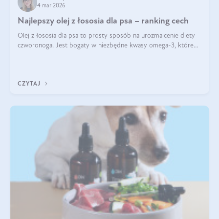
4 mar 2026
Najlepszy olej z łososia dla psa – ranking cech
Olej z łososia dla psa to prosty sposób na urozmaicenie diety
czworonoga. Jest bogaty w niezbędne kwasy omega-3, które
mogą pozytywnie wpłynąć na ogólną formę pupila. Na jakie
właściwości tego oleju rybiego warto w szczególności zwrócić
uwagę?
CZYTAJ