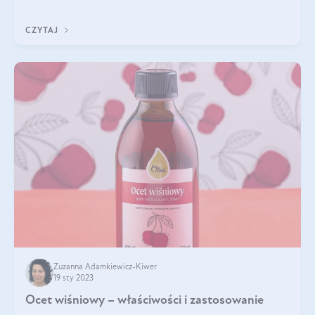
imponujący. Jest to len złocisty nazywany także siemieniem
lnianym. Produkt, który
CZYTAJ
Zuzanna Adamkiewicz-Kiwer
19 sty 2023
Ocet wiśniowy – właściwości i zastosowanie