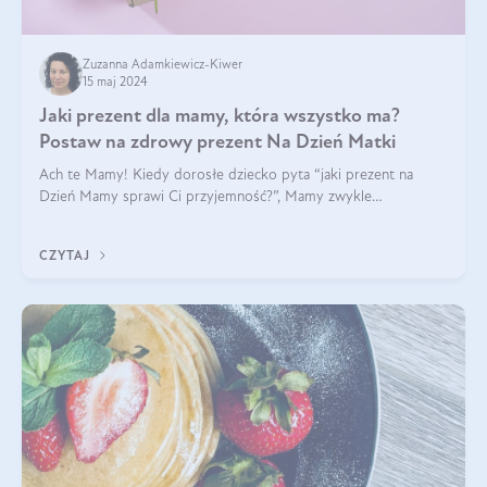
Zuzanna Adamkiewicz-Kiwer
15 maj 2024
Jaki prezent dla mamy, która wszystko ma?
Postaw na zdrowy prezent Na Dzień Matki
Ach te Mamy! Kiedy dorosłe dziecko pyta “jaki prezent na
Dzień Mamy sprawi Ci przyjemność?”, Mamy zwykle
odpowiadają ”Ja już wszystko mam!”. Co roku to samo. Jak
więc wybrać zdrowy prezent na Dzień Ma
CZYTAJ