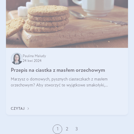
Paulina Maludy
24 kwi 2024
Przepis na ciastka z masłem orzechowym
Marzysz o domowych, pysznych ciasteczkach z masłem
orzechowym? Aby stworzyć te wyjątkowe smakołyki,
potrzebujesz kilku prostych składników takich jak masło
orzechowe, jajko, kawałki orzechów, mąka psz
CZYTAJ
1
2
3