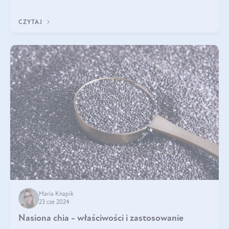
poparte hasłem „W oleju moc i siła”, które Polski Związek
Hodowców Koni stosuje, by
CZYTAJ
Maria Knapik
23 cze 2024
Nasiona chia - właściwości i zastosowanie