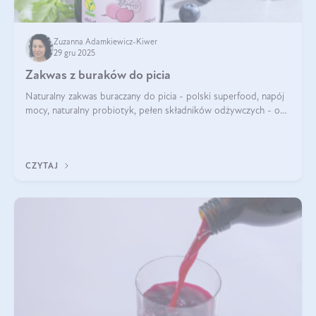
Zuzanna Adamkiewicz-Kiwer
29 gru 2025
Zakwas z buraków do picia
Naturalny zakwas buraczany do picia - polski superfood, napój
mocy, naturalny probiotyk, pełen składników odżywczych - o
zakwasie z buraka mówi się w samych superlatywach. Niektórzy
z Was usłyszeli o
CZYTAJ