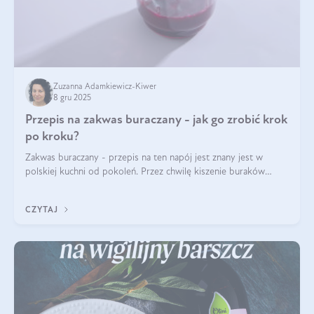
Zuzanna Adamkiewicz-Kiwer
8 gru 2025
Przepis na zakwas buraczany - jak go zrobić krok
po kroku?
Zakwas buraczany - przepis na ten napój jest znany jest w
polskiej kuchni od pokoleń. Przez chwilę kiszenie buraków
czerwonych zostało zapomniane, by w ostatnim czasie powrócić
na fali popularności na
CZYTAJ