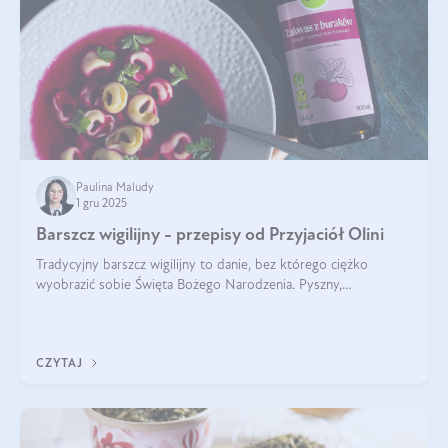
Paulina Maludy
1 gru 2025
Barszcz wigilijny - przepisy od Przyjaciół Olini
Tradycyjny barszcz wigilijny to danie, bez którego ciężko
wyobrazić sobie Święta Bożego Narodzenia. Pyszny,
aromatyczny, esencjonalny, pachnący grzybami, o pięknym
klarownym kolorze. W czym tkwi tajem
CZYTAJ