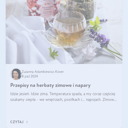
Zuzanna Adamkiewicz-Kiwer
8 paź 2024
Przepisy na herbaty zimowe i napary
Idzie jesień. Idzie zima. Temperatura spada, a my coraz częściej
szukamy ciepła - we wnętrzach, posiłkach i… napojach. Zimowe
herbaty to sposób na odporność, rozgrzewkę i ukojenie. Aby
delektować si
CZYTAJ