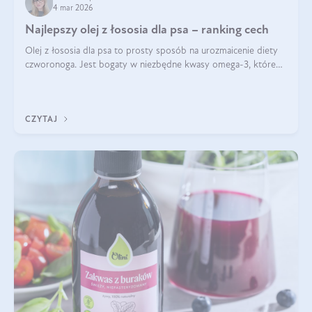
4 mar 2026
Najlepszy olej z łososia dla psa – ranking cech
Olej z łososia dla psa to prosty sposób na urozmaicenie diety
czworonoga. Jest bogaty w niezbędne kwasy omega-3, które
mogą pozytywnie wpłynąć na ogólną formę pupila. Na jakie
właściwości tego oleju rybiego warto w szczególności zwrócić
uwagę?
CZYTAJ