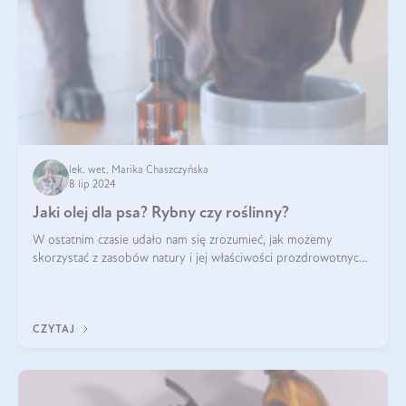
lek. wet. Marika Chaszczyńska
8 lip 2024
Jaki olej dla psa? Rybny czy roślinny?
W ostatnim czasie udało nam się zrozumieć, jak możemy
skorzystać z zasobów natury i jej właściwości prozdrowotnych,
na korzyść naszą i naszych ukochanych pupili. Zaczynaliśmy
powoli, szukając sposob
CZYTAJ