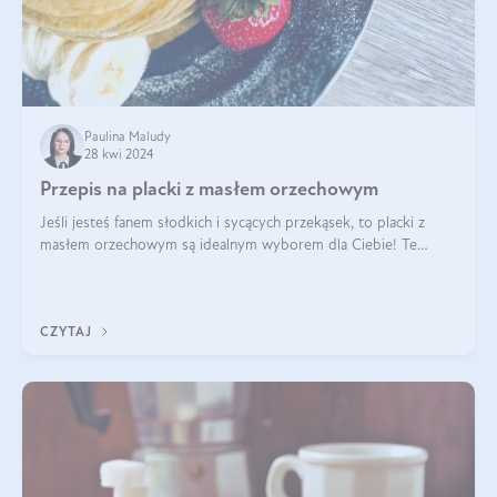
Paulina Maludy
28 kwi 2024
Przepis na placki z masłem orzechowym
Jeśli jesteś fanem słodkich i sycących przekąsek, to placki z
masłem orzechowym są idealnym wyborem dla Ciebie! Te
pyszne placuszki, idealne na śniadanie lub podwieczorek z
pewnością dostarczą Ci ener
CZYTAJ