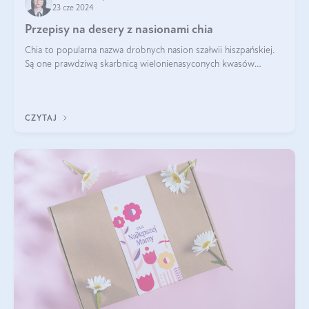
23 cze 2024
Przepisy na desery z nasionami chia
Chia to popularna nazwa drobnych nasion szałwii hiszpańskiej.
Są one prawdziwą skarbnicą wielonienasyconych kwasów
tłuszczowych, białka, witamin i minerałów. W ostatnich latach ich
stosowanie stało si
CZYTAJ