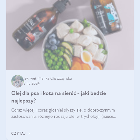
lek. wet. Marika Chaszczyńska
3 lip 2024
Olej dla psa i kota na sierść - jaki będzie
najlepszy?
Coraz więcej i coraz głośniej słyszy się, o dobroczynnym
zastosowaniu, różnego rodzaju olei w trychologii (nauce
poświęconej higienie włosów i skóry głowy). Fantastycznie
sprawdzają się przy wypadan
CZYTAJ