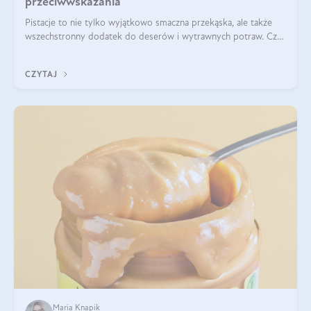
przeciwwskazania
Pistacje to nie tylko wyjątkowo smaczna przekąska, ale także
wszechstronny dodatek do deserów i wytrawnych potraw. Czy
pistacje są zdrowe? Jakie są ich właściwości? Gdzie rosną i czy
każdy może się ni
CZYTAJ
Maria Knapik