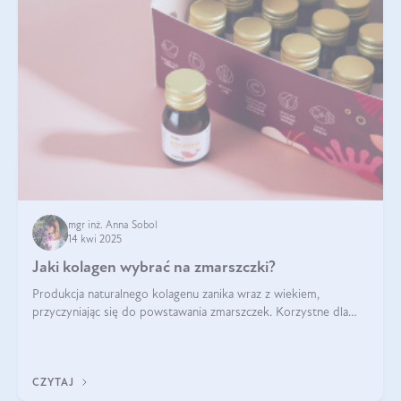
mgr inż. Anna Sobol
14 kwi 2025
Jaki kolagen wybrać na zmarszczki?
Produkcja naturalnego kolagenu zanika wraz z wiekiem,
przyczyniając się do powstawania zmarszczek. Korzystne dla
skóry efekty stosowania kolagenu w formie preparatów
doustnych potwierdzone zostały przez badania naukowe.
CZYTAJ