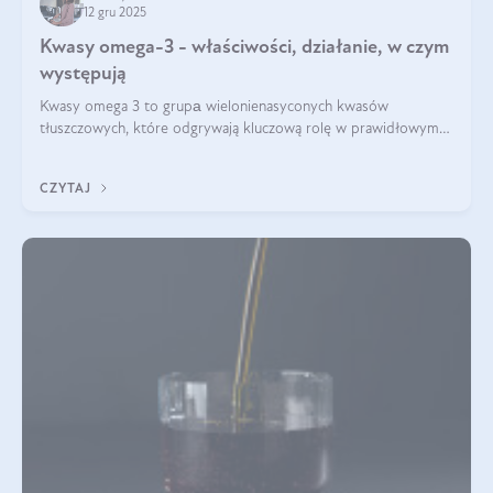
12 gru 2025
Kwasy omega-3 - właściwości, działanie, w czym
występują
Kwasy omega 3 to grupа wielonienasyconych kwasów
tłuszczowych, które odgrywają kluczową rolę w prawidłowym
funkcjonowaniu organizmu – wspierają pracę serca, mózgu i
układu odpornościowego.
CZYTAJ