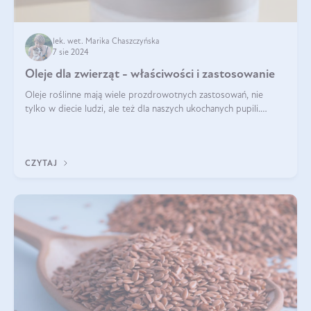
lek. wet. Marika Chaszczyńska
7 sie 2024
Oleje dla zwierząt - właściwości i zastosowanie
Oleje roślinne mają wiele prozdrowotnych zastosowań, nie
tylko w diecie ludzi, ale też dla naszych ukochanych pupili.
Mowa o psach, kotach, koniach, a nawet królikach i gryzoniach!
Jest to fantastyc
CZYTAJ