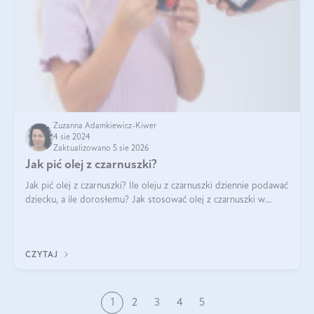
Zuzanna Adamkiewicz-Kiwer
4 sie 2024
Zaktualizowano 5 sie 2026
Jak pić olej z czarnuszki?
Jak pić olej z czarnuszki? Ile oleju z czarnuszki dziennie podawać
dziecku, a ile dorosłemu? Jak stosować olej z czarnuszki w
pielęgnacji? Jak powinno wyglądać dawkowanie oleju z
czarnuszki? Kto nie p
CZYTAJ
1
2
3
4
5