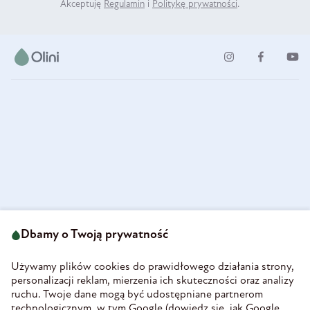
Akceptuję
Regulamin
i
Politykę prywatności
.
ul. Strzegomska 49
693 222 687
58-160 Świebodzice
Dbamy o Twoją prywatność
sklep@olini.pl
Polska
NIP 8860027066
Używamy plików cookies do prawidłowego działania strony,
REGON 890213034
personalizacji reklam, mierzenia ich skuteczności oraz analizy
ruchu. Twoje dane mogą być udostępniane partnerom
INFORMACJE
technologicznym, w tym Google (
dowiedz się, jak Google