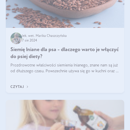
lek. wet. Marika Chaszczyńska
7 sie 2024
Siemię lniane dla psa - dlaczego warto je włączyć
do psiej diety?
Prozdrowotne właściwości siemienia lnianego, znane nam są już
od dłuższego czasu. Powszechnie używa się go w kuchni oraz w
produktach kosmetycznych dla ludzi. Mało osób wie, że te
same właściwości odn
CZYTAJ