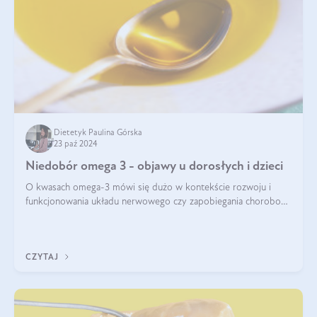
Dietetyk Paulina Górska
23 paź 2024
Niedobór omega 3 - objawy u dorosłych i dzieci
O kwasach omega-3 mówi się dużo w kontekście rozwoju i
funkcjonowania układu nerwowego czy zapobiegania chorobom
serca. Podkreśla się, że niedobór omega-3 może doprowadzić
do gorszego funkcjonowania
CZYTAJ