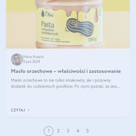
Maria Knapik
3 paź 2024
Masło orzechowe – właściwości i zastosowanie
Masło orzechowe to nie tylko smakowity, ale i pożywny
dodatek do codziennych posiłków. Po czym poznać, że jest
wysokiej jakości? Do jakich przepisów najlepiej je wykorzystać?
Czym różni się od pasty
CZYTAJ
1
2
3
4
5