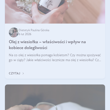
Dietetyk Paulina Górska
6 lut 2026
Olej z wiesiołka – właściwości i wpływ na
kobiece dolegliwości
Na co olej z wiesiołka pomaga kobietom? Czy można spożywać
go w ciąży? Jakie właściwości lecznicze ma olej z wiesiołka? Czy
jego skuteczność potwierdzają badania? Ile trzeba czekać na
efekty? Jaka jes
CZYTAJ