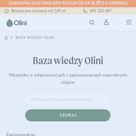
DARMOWA DOSTAWA DPD PICKUP OD 49 ZŁ 📦 3-9 SIERPNIA
Bezpieczna dostawa od 7,49 zł
693 222 687
Darmowa dostawa od 199 zł
Tłoczony zawsze na zimno
BAZA WIEDZY OLINI
Baza wiedzy Olini
Wszystko o właściwościach i zastosowaniach naturalnych
olejów
SZUKAJ
Zastosowanie: