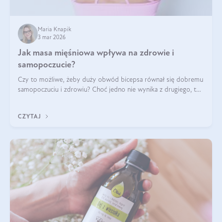
Maria Knapik
3 mar 2026
Jak masa mięśniowa wpływa na zdrowie i
samopoczucie?
Czy to możliwe, żeby duży obwód bicepsa równał się dobremu
samopoczuciu i zdrowiu? Choć jedno nie wynika z drugiego, to
jest między nimi powiązanie – masa mięśniowa może znacznie
poprawić jakość życia. W jaki sposób? W tym wpisie wszystko
CZYTAJ
wyjaśnimy.