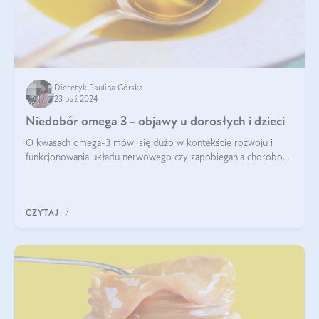
Dietetyk Paulina Górska
23 paź 2024
Niedobór omega 3 - objawy u dorosłych i dzieci
O kwasach omega-3 mówi się dużo w kontekście rozwoju i
funkcjonowania układu nerwowego czy zapobiegania chorobom
serca. Podkreśla się, że niedobór omega-3 może doprowadzić
do gorszego funkcjonowania
CZYTAJ