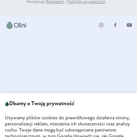
Akceptuję
Regulamin
i
Politykę prywatności
.
ul. Strzegomska 49
693 222 687
58-160 Świebodzice
Dbamy o Twoją prywatność
sklep@olini.pl
Polska
NIP 8860027066
Używamy plików cookies do prawidłowego działania strony,
REGON 890213034
personalizacji reklam, mierzenia ich skuteczności oraz analizy
ruchu. Twoje dane mogą być udostępniane partnerom
INFORMACJE
technologicznym, w tym Google (
dowiedz się, jak Google