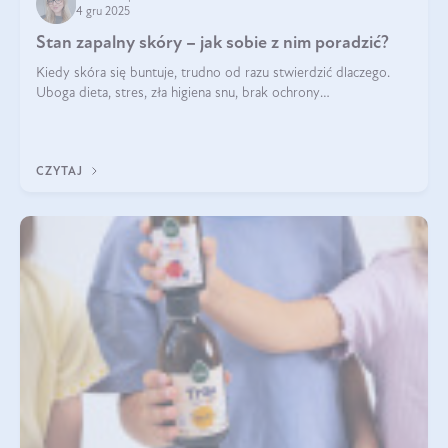
4 gru 2025
Stan zapalny skóry – jak sobie z nim poradzić?
Kiedy skóra się buntuje, trudno od razu stwierdzić dlaczego.
Uboga dieta, stres, zła higiena snu, brak ochrony
przeciwsłonecznej – powodów nasilenia stanów zapalnych może
być wiele. Jak poradzić sobie z ich przyczynami i skutkami?
CZYTAJ