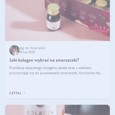
mgr inż. Anna Sobol
14 kwi 2025
Jaki kolagen wybrać na zmarszczki?
Produkcja naturalnego kolagenu zanika wraz z wiekiem,
przyczyniając się do powstawania zmarszczek. Korzystne dla
skóry efekty stosowania kolagenu w formie preparatów
doustnych potwierdzone zostały przez badania naukowe.
CZYTAJ