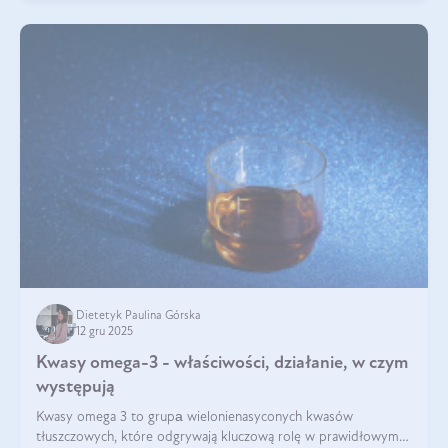
Dietetyk Paulina Górska
12 gru 2025
Kwasy omega-3 - właściwości, działanie, w czym
występują
Kwasy omega 3 to grupа wielonienasyconych kwasów
tłuszczowych, które odgrywają kluczową rolę w prawidłowym