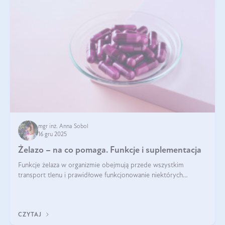
mgr inż. Anna Sobol
16 gru 2025
Żelazo – na co pomaga. Funkcje i suplementacja
Funkcje żelaza w organizmie obejmują przede wszystkim
transport tlenu i prawidłowe funkcjonowanie niektórych
enzymów. Żelazo odpowiada też za działanie układu
immunologicznego i nerwowego, szczególnie na wczesnym
etapie życia.
CZYTAJ