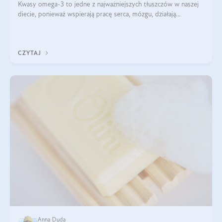
Kwasy omega-3 to jedne z najważniejszych tłuszczów w naszej
diecie, ponieważ wspierają pracę serca, mózgu, działają
przeciwzapalnie, pomagają unormować poziom cholesterolu i
trójglicerydów, a także
CZYTAJ
Anna Duda