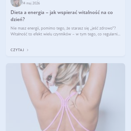
14 maj 2026
Dieta a energia – jak wspierać witalność na co
dzień?
Nie masz energii, pomimo tego, że starasz się „jeść zdrowo”?
Witalność to efekt wielu czynników – w tym tego, co regularnie
ląduje na talerzu. Zapotrzebowanie na składniki odżywcze różni
się w zależności od osoby
CZYTAJ