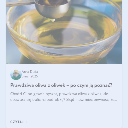
Anna Duda
5 mar 2025
Prawdziwa oliwa z oliwek – po czym ją poznać?
Chodzi Ci po głowie pyszna, prawdziwa oliwa z oliwek, ale
obawiasz się trafić na podróbkę? Skąd masz mieć pewność, że
produkt, który kupujesz, powstał z owoców z oliwnych gajów?
A do tego jest śwież
CZYTAJ