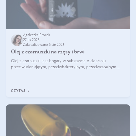
Agnieszka Procek
27 lis 2023
Zaktualizowano 5 sie 2026
Olej z czarnuszki na rzęsy i brwi
Olej z czarnuszki jest bogaty w substancje o działaniu
przeciwutleniającym, przeciwbakteryjnym, przeciwzapalnym.
Kwasy tłuszczowe pełnią także rolę pielęgnacyjną i odżywczą.
Nic więc dziwnego, że był
CZYTAJ