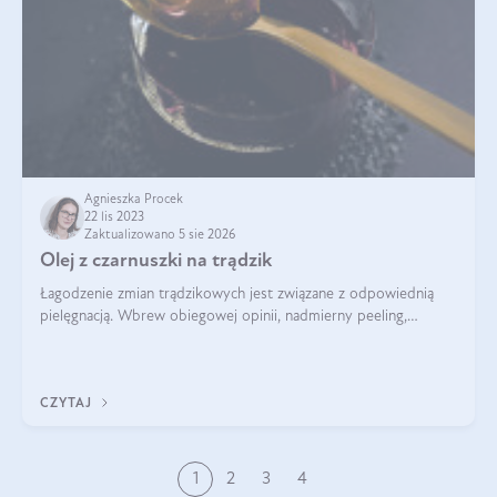
Agnieszka Procek
22 lis 2023
Zaktualizowano 5 sie 2026
Olej z czarnuszki na trądzik
Łagodzenie zmian trądzikowych jest związane z odpowiednią
pielęgnacją. Wbrew obiegowej opinii, nadmierny peeling,
oczyszczanie agresywnymi środkami myjącymi, przesuszanie
skóry, wcale nie zmniejszaj
CZYTAJ
1
2
3
4