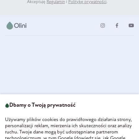
Akceptuję
Regulamin
i
Politykę prywatności
.
ul. Strzegomska 49
693 222 687
58-160 Świebodzice
Dbamy o Twoją prywatność
sklep@olini.pl
Polska
NIP 8860027066
Używamy plików cookies do prawidłowego działania strony,
REGON 890213034
personalizacji reklam, mierzenia ich skuteczności oraz analizy
ruchu. Twoje dane mogą być udostępniane partnerom
INFORMACJE
technologicznym, w tym Google (
dowiedz się, jak Google