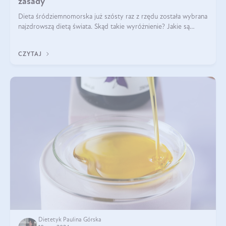
zasady
Dieta śródziemnomorska już szósty raz z rzędu została wybrana
najzdrowszą dietą świata. Skąd takie wyróżnienie? Jakie są
zalety diety śródziemnomorskiej i jak wprowadzić jej zasady w
życie? Wszystko z
CZYTAJ
Dietetyk Paulina Górska