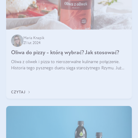
Maria Knapik
21 lut 2024
Oliwa do pizzy - którą wybrać? Jak stosować?
Oliwa z oliwek i pizza to nierozerwalne kulinarne połączenie.
Historia tego pysznego duetu sięga starożytnego Rzymu. Już
wtedy wypieki na cienkim cieście były popularnym elementem
menu, a oliwa stan
CZYTAJ