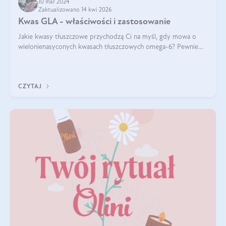
10 mar 2024
Zaktualizowano 14 kwi 2026
Kwas GLA - właściwości i zastosowanie
Jakie kwasy tłuszczowe przychodzą Ci na myśl, gdy mowa o
wielonienasyconych kwasach tłuszczowych omega-6? Pewnie
kwas linolowy, ponieważ mówi się o nim dość często. Jednak
tym razem będzie mowa o in
CZYTAJ