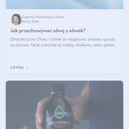
Zuzanna Adamkiewicz-Kiwer
14 sty 2024
Jak przechowywać oliwę z oliwek?
Zimnotłoczona Oliwa z Oliwek to wyjątkowo smaczny sposób
na zdrowie. Świat pokochał jej świeży, oliwkowy, lekko pikantny
smak. Skład świeżej, właściwie przechowywanej oliwy z Oliwek
zachwyca bogactw
CZYTAJ