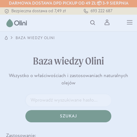
DARMOWA DOSTAWA DPD PICKUP OD 49 ZŁ 📦 3-9 SIERPNIA
Bezpieczna dostawa od 7,49 zł
693 222 687
Darmowa dostawa od 199 zł
Tłoczony zawsze na zimno
BAZA WIEDZY OLINI
Baza wiedzy Olini
Wszystko o właściwościach i zastosowaniach naturalnych
olejów
SZUKAJ
Zastosowanie: