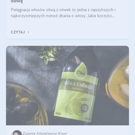
oliwą
Pielęgnacja włosów oliwą z oliwek to jedna z najszybszych i
najkorzystniejszych metod dbania o włosy. Jakie korzyści
przyniesie oliwa z oliwek na włosy? Czy można olejować włosy
oliwą z oliwek? Za w
CZYTAJ
Zuzanna Adamkiewicz-Kiwer