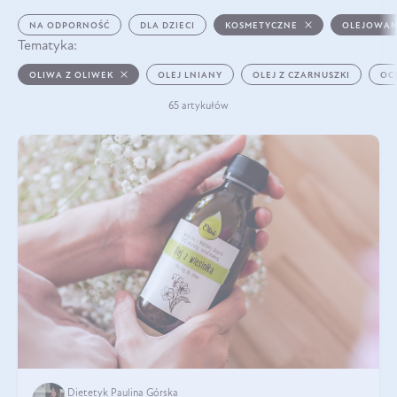
NA ODPORNOŚĆ
DLA DZIECI
KOSMETYCZNE
OLEJOWAN
Tematyka:
OLIWA Z OLIWEK
OLEJ LNIANY
OLEJ Z CZARNUSZKI
OC
65 artykułów
Dietetyk Paulina Górska