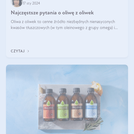
17 sty 2024
Najczęstsze pytania o oliwę z oliwek
Oliwa z oliwek to cenne źródło niezbędnych nienasyconych
kwasów tłuszczowych (w tym oleinowego z grupy omega) i
antyoksydantów. Polifenole, witamina E, karotenoidy i koenzym
Q10 zawarte w Oliwie z oli
CZYTAJ