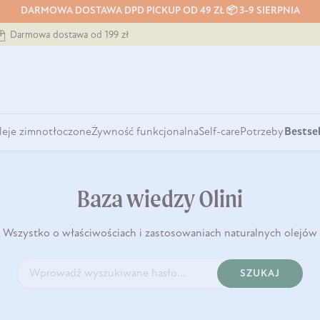
DARMOWA DOSTAWA DPD PICKUP OD 49 ZŁ 📦 3-9 SIERPNIA
Darmowa dostawa od 199 zł
leje zimnotłoczone
Żywność funkcjonalna
Self-care
Potrzeby
Bestsel
Baza wiedzy Olini
Wszystko o właściwościach i zastosowaniach naturalnych olejów
SZUKAJ