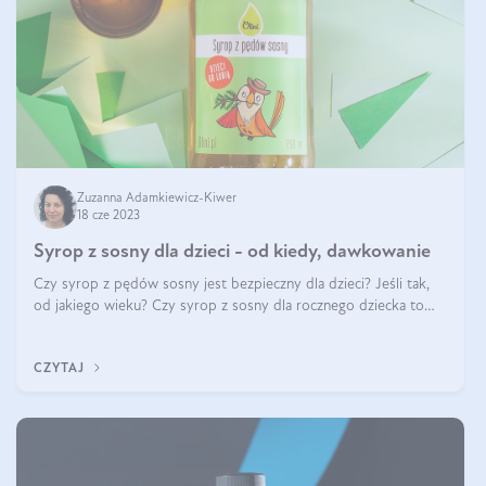
Zuzanna Adamkiewicz-Kiwer
18 cze 2023
Syrop z sosny dla dzieci - od kiedy, dawkowanie
Czy syrop z pędów sosny jest bezpieczny dla dzieci? Jeśli tak,
od jakiego wieku? Czy syrop z sosny dla rocznego dziecka to
dobry pomysł? Kierujecie do nas naprawdę sporo pytań, które
odnoszą się do
CZYTAJ