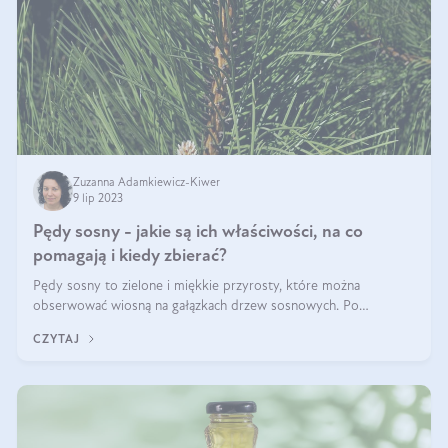
Zuzanna Adamkiewicz-Kiwer
9 lip 2023
Pędy sosny - jakie są ich właściwości, na co
pomagają i kiedy zbierać?
Pędy sosny to zielone i miękkie przyrosty, które można
obserwować wiosną na gałązkach drzew sosnowych. Po
odpowiednim przetworzeniu można z ich uzyskać jadalne syropy,
CZYTAJ
soki i napary, bogate w wiele