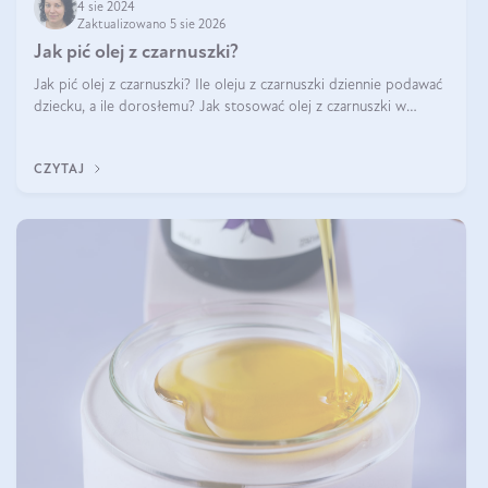
4 sie 2024
Zaktualizowano 5 sie 2026
Jak pić olej z czarnuszki?
Jak pić olej z czarnuszki? Ile oleju z czarnuszki dziennie podawać
dziecku, a ile dorosłemu? Jak stosować olej z czarnuszki w
pielęgnacji? Jak powinno wyglądać dawkowanie oleju z
czarnuszki? Kto nie p
CZYTAJ