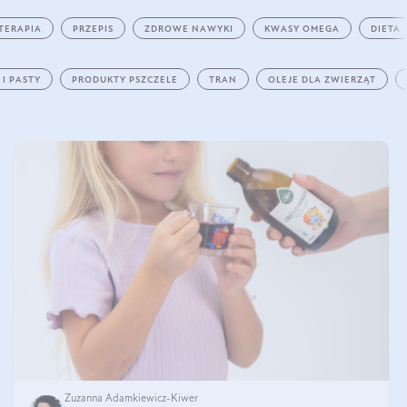
TERAPIA
PRZEPIS
ZDROWE NAWYKI
KWASY OMEGA
DIETA
 I PASTY
PRODUKTY PSZCZELE
TRAN
OLEJE DLA ZWIERZĄT
Zuzanna Adamkiewicz-Kiwer