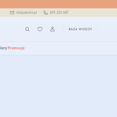
sklep@olini.pl
693 222 687
BAZA WIEDZY
lery
Promocje