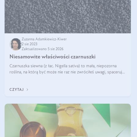
Zuzanna Adamkiewicz-Kiwer
2 sie 2023
Zaktualizowano 5 sie 2026
Niesamowite właściwości czarnuszki
Czarnuszka siewna (z łac. Nigella sativa) to mała, niepozorna
roślina, na którą być może nie raz nie zwróciłeś uwagi, spacerując
po łące. Kojarzona jest przez niektórych z niebieską barwą,
jednak ni
CZYTAJ