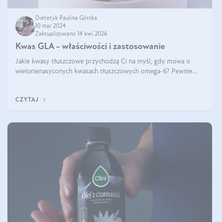
Dietetyk Paulina Górska
10 mar 2024
Zaktualizowano 14 kwi 2026
Kwas GLA - właściwości i zastosowanie
Jakie kwasy tłuszczowe przychodzą Ci na myśl, gdy mowa o
wielonienasyconych kwasach tłuszczowych omega-6? Pewnie
kwas linolowy, ponieważ mówi się o nim dość często. Jednak
tym razem będzie mowa o in
CZYTAJ