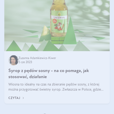
Zuzanna Adamkiewicz-Kiwer
5 cze 2023
Syrop z pędów sosny - na co pomaga, jak
stosować, działanie
Wiosna to idealny na czas na zbieranie pędów sosny, z której
można przygotować świetny syrop. Zwłaszcza w Polsce, gdzie
sosnowych lasów nie brakuje. To produkt, który przydaje się
CZYTAJ
przez cały rok i z p