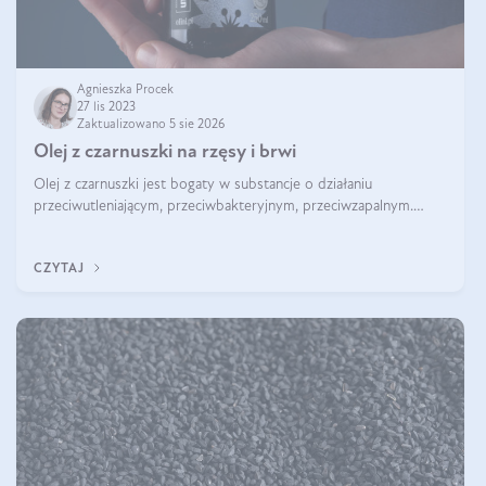
Agnieszka Procek
27 lis 2023
Zaktualizowano 5 sie 2026
Olej z czarnuszki na rzęsy i brwi
Olej z czarnuszki jest bogaty w substancje o działaniu
przeciwutleniającym, przeciwbakteryjnym, przeciwzapalnym.
Kwasy tłuszczowe pełnią także rolę pielęgnacyjną i odżywczą.
Nic więc dziwnego, że był
CZYTAJ