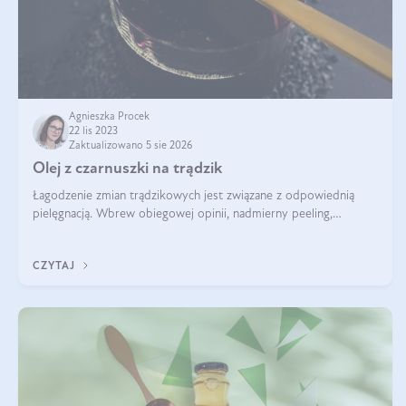
Agnieszka Procek
22 lis 2023
Zaktualizowano 5 sie 2026
Olej z czarnuszki na trądzik
Łagodzenie zmian trądzikowych jest związane z odpowiednią
pielęgnacją. Wbrew obiegowej opinii, nadmierny peeling,
oczyszczanie agresywnymi środkami myjącymi, przesuszanie
skóry, wcale nie zmniejszaj
CZYTAJ