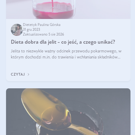
Dietetyk Paulina Górska
31 gru 2023
Zaktualizowano 5 sie 2026
Dieta dobra dla jelit - co jeść, a czego unikać?
Jelita to niezwykle ważny odcinek przewodu pokarmowego, w
którym dochodzi m.in. do trawienia i wchłaniania składników
pokarmowych. Nic więc dziwnego, że gdy zaczyna szwankować
pojawiają się wzdęcia,
CZYTAJ