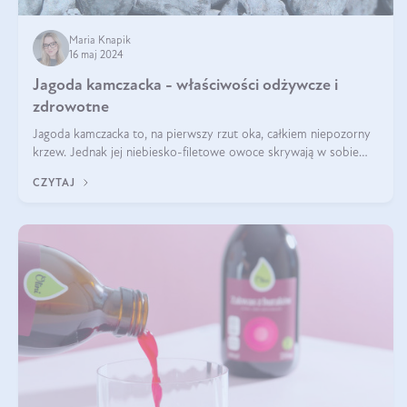
Maria Knapik
16 maj 2024
Jagoda kamczacka - właściwości odżywcze i
zdrowotne
Jagoda kamczacka to, na pierwszy rzut oka, całkiem niepozorny
krzew. Jednak jej niebiesko-filetowe owoce skrywają w sobie
wiele dobra. Jakie właściwości ma jagoda kamczacka? Poznasz je
CZYTAJ
w tym wpisie!