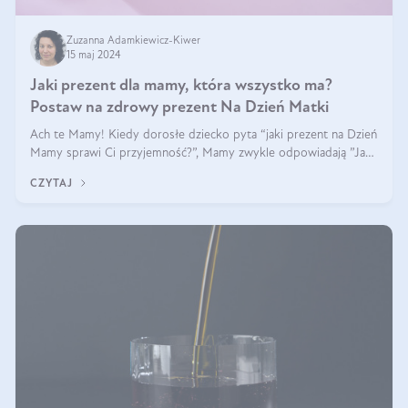
Zuzanna Adamkiewicz-Kiwer
15 maj 2024
Jaki prezent dla mamy, która wszystko ma?
Postaw na zdrowy prezent Na Dzień Matki
Ach te Mamy! Kiedy dorosłe dziecko pyta “jaki prezent na Dzień
Mamy sprawi Ci przyjemność?”, Mamy zwykle odpowiadają ”Ja
już wszystko mam!”. Co roku to samo. Jak więc wybrać zdrowy
CZYTAJ
prezent na Dzień Ma