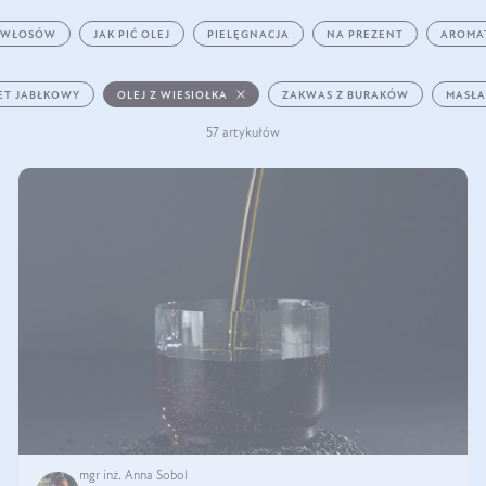
 WŁOSÓW
JAK PIĆ OLEJ
PIELĘGNACJA
NA PREZENT
AROMA
ET JABŁKOWY
OLEJ Z WIESIOŁKA
ZAKWAS Z BURAKÓW
MASŁA
57 artykułów
mgr inż. Anna Sobol