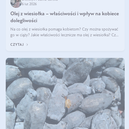
6 lut 2026
Olej z wiesiołka – właściwości i wpływ na kobiece
dolegliwości
Na co olej z wiesiołka pomaga kobietom? Czy można spożywać
go w ciąży? Jakie właściwości lecznicze ma olej z wiesiołka? Czy
jego skuteczność potwierdzają badania? Ile trzeba czekać na
CZYTAJ
efekty? Jaka jes