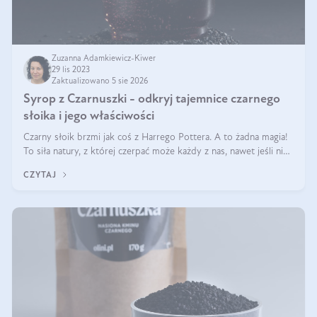
Zuzanna Adamkiewicz-Kiwer
29 lis 2023
Zaktualizowano 5 sie 2026
Syrop z Czarnuszki - odkryj tajemnice czarnego
słoika i jego właściwości
Czarny słoik brzmi jak coś z Harrego Pottera. A to żadna magia!
To siła natury, z której czerpać może każdy z nas, nawet jeśli nie
dostanie we wrześniu listu przyniesionego przez sowę :) Z
CZYTAJ
dużym pra