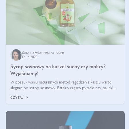
Zuzanna Adamkiewicz-Kiwer
12 lip 2023
Syrop sosnowy na kaszel suchy czy mokry?
Wyjaśniamy!
W poszukiwaniu naturalnych metod łagodzenia kaszlu warto
sięgnąć po syrop sosnowy. Bardzo często pytacie nas, na jaki
kaszel warto go stosować? Czy syrop sosnowy można
CZYTAJ
przyjmować na noc? Czy syrop s