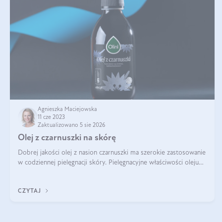
Agnieszka Maciejowska
11 cze 2023
Zaktualizowano 5 sie 2026
Olej z czarnuszki na skórę
Dobrej jakości olej z nasion czarnuszki ma szerokie zastosowanie
w codziennej pielęgnacji skóry. Pielęgnacyjne właściwości oleju
sprawiają, że z powodzeniem może zastąpić kosmetyki
kupowane w droger
CZYTAJ