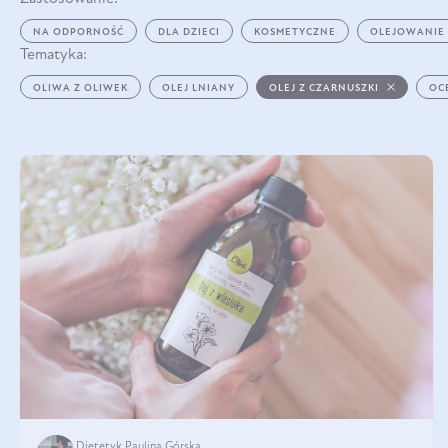
NA ODPORNOŚĆ
DLA DZIECI
KOSMETYCZNE
OLEJOWANIE
Tematyka:
OLIWA Z OLIWEK
OLEJ LNIANY
OLEJ Z CZARNUSZKI
OC
Dietetyk Paulina Górska