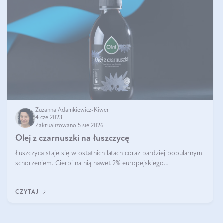
Zuzanna Adamkiewicz-Kiwer
4 cze 2023
Zaktualizowano 5 sie 2026
Olej z czarnuszki na łuszczycę
Łuszczyca staje się w ostatnich latach coraz bardziej popularnym
schorzeniem. Cierpi na nią nawet 2% europejskiego
społeczeństwa. To znacznie więcej niż choroba skóry. Nadmierne
łuszczenie się, a wł
CZYTAJ