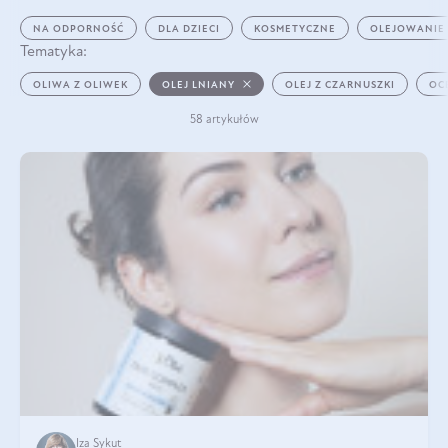
NA ODPORNOŚĆ
DLA DZIECI
KOSMETYCZNE
OLEJOWANIE
Tematyka:
OLIWA Z OLIWEK
OLEJ LNIANY
OLEJ Z CZARNUSZKI
OC
58 artykułów
Iza Sykut