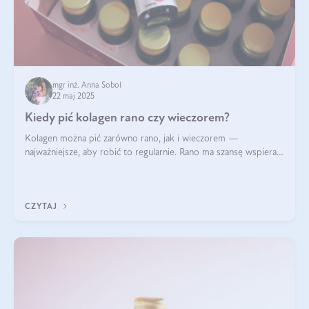
mgr inż. Anna Sobol
22 maj 2025
Kiedy pić kolagen rano czy wieczorem?
Kolagen można pić zarówno rano, jak i wieczorem —
najważniejsze, aby robić to regularnie. Rano ma szansę wspierać
energię i metabolizm, a wieczorem regenerację organizmu
podczas snu.
CZYTAJ