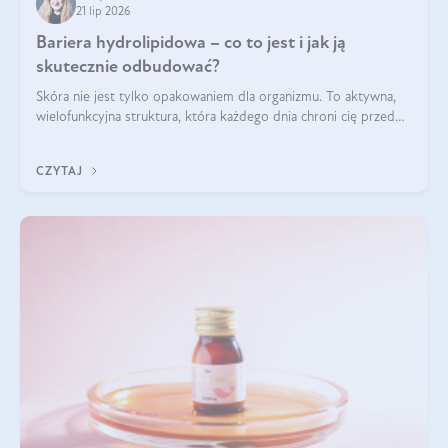
21 lip 2026
Bariera hydrolipidowa – co to jest i jak ją
skutecznie odbudować?
Skóra nie jest tylko opakowaniem dla organizmu. To aktywna,
wielofunkcyjna struktura, która każdego dnia chroni cię przed
utratą wody, wahaniami temperatury i czynnikami
środowiskowymi. Jednym z jej kluczowych elementów jest
CZYTAJ
bariera hydrolipidowa.