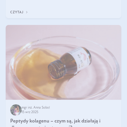
wewnątrz — to solidna podstawa do tego, by nasz wygląd
zewnętrzny prezentował się zdrowo i atrakcyjnie. Stosowanie
CZYTAJ
wysokiej jakości suplem
mgr inż. Anna Sobol
15 wrz 2025
Peptydy kolagenu – czym są, jak działają i