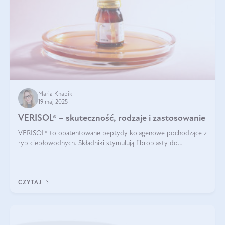
Maria Knapik
19 maj 2025
VERISOL® – skuteczność, rodzaje i zastosowanie
VERISOL® to opatentowane peptydy kolagenowe pochodzące z
ryb ciepłowodnych. Składniki stymulują fibroblasty do
produkcji kolagenu i elastyny w skórze. Kolagen VERISOL®
zapewnia wysoką biodostępność i umożliwia skuteczne dotarcie
do komórek skóry.
CZYTAJ