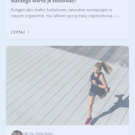
dlaczego warto je stosować?
Kolagen jako białko budulcowe, naturalnie występujące w
naszym organizmie, ma całkiem sporą masę cząsteczkową —
nawet do 300 kDa. Jeśli chcielibyśmy suplementować go w tej
formie, byłby trudno strawialny. Aby był lepiej przyswajalny i
CZYTAJ
bardziej biodostępny
mgr inż. Anna Sobol