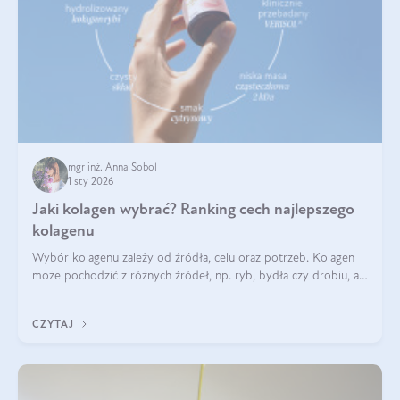
mgr inż. Anna Sobol
1 sty 2026
Jaki kolagen wybrać? Ranking cech najlepszego
kolagenu
Wybór kolagenu zależy od źródła, celu oraz potrzeb. Kolagen
może pochodzić z różnych źródeł, np. ryb, bydła czy drobiu, a
każdy typ ma swoje unikatowe właściwości. Dla skóry najlepiej
sprawdza się kolagen rybi, a dla wspierania stawów — kolagen
CZYTAJ
bydlęcy.