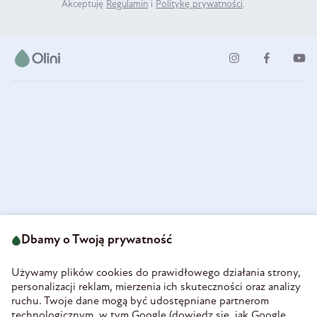
Akceptuję
Regulamin
i
Politykę prywatności
.
ul. Strzegomska 49
693 222 687
58-160 Świebodzice
Dbamy o Twoją prywatność
sklep@olini.pl
Polska
NIP 8860027066
Używamy plików cookies do prawidłowego działania strony,
REGON 890213034
personalizacji reklam, mierzenia ich skuteczności oraz analizy
ruchu. Twoje dane mogą być udostępniane partnerom
INFORMACJE
technologicznym, w tym Google (
dowiedz się, jak Google