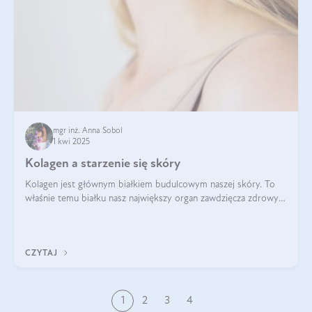
mgr inż. Anna Sobol
1 kwi 2025
Kolagen a starzenie się skóry
Kolagen jest głównym białkiem budulcowym naszej skóry. To
właśnie temu białku nasz największy organ zawdzięcza zdrowy
wygląd, odpowiednie nawilżenie i prawidłowe funkcjonowanie.tt
CZYTAJ
1
2
3
4