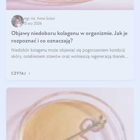
mgr inż. Anna Sobol
15 sty 2026
Objawy niedoboru kolagenu w organizmie. Jak je
rozpoznać i co oznaczają?
Niedobór kolagenu może objawiać się pogorszeniem kondycji
skóry, osłabieniem stawów oraz wolniejszą regeneracją tkanek.
Do najczęstszych sygnałów należą utrata jędrności i
elastyczności skóry, bóle stawów, łamliwość paznokci oraz
CZYTAJ
osłabienie włosów.