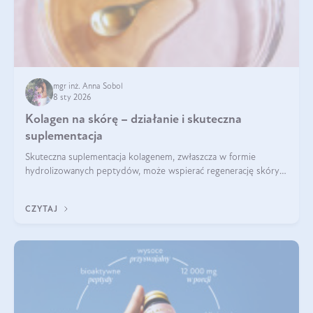
mgr inż. Anna Sobol
8 sty 2026
Kolagen na skórę – działanie i skuteczna
suplementacja
Skuteczna suplementacja kolagenem, zwłaszcza w formie
hydrolizowanych peptydów, może wspierać regenerację skóry i
poprawiać jej wygląd, jeśli jest połączona z odpowiednią dietą i
regularnością stosowania.
CZYTAJ