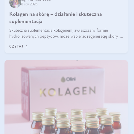
8 sty 2026
Kolagen na skórę – działanie i skuteczna
suplementacja
Skuteczna suplementacja kolagenem, zwłaszcza w formie
hydrolizowanych peptydów, może wspierać regenerację skóry i
poprawiać jej wygląd, jeśli jest połączona z odpowiednią dietą i
CZYTAJ
regularnością stosowania.