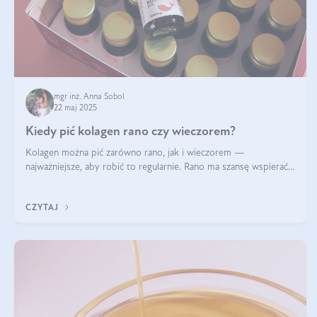
mgr inż. Anna Sobol
22 maj 2025
Kiedy pić kolagen rano czy wieczorem?
Kolagen można pić zarówno rano, jak i wieczorem —
najważniejsze, aby robić to regularnie. Rano ma szansę wspierać
energię i metabolizm, a wieczorem regenerację organizmu
podczas snu.
CZYTAJ