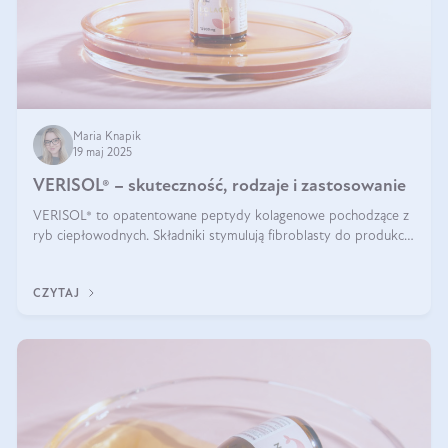
Maria Knapik
19 maj 2025
VERISOL® – skuteczność, rodzaje i zastosowanie
VERISOL® to opatentowane peptydy kolagenowe pochodzące z
ryb ciepłowodnych. Składniki stymulują fibroblasty do produkcji
kolagenu i elastyny w skórze. Kolagen VERISOL® zapewnia
wysoką biodostępność i umożliwia skuteczne dotarcie do
CZYTAJ
komórek skóry.