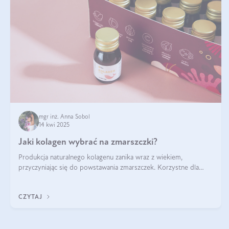
mgr inż. Anna Sobol
14 kwi 2025
Jaki kolagen wybrać na zmarszczki?
Produkcja naturalnego kolagenu zanika wraz z wiekiem,
przyczyniając się do powstawania zmarszczek. Korzystne dla
skóry efekty stosowania kolagenu w formie preparatów
doustnych potwierdzone zostały przez badania naukowe.
CZYTAJ