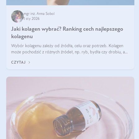
mgr inż. Anna Sobol
1 sty 2026
Jaki kolagen wybrać? Ranking cech najlepszego
kolagenu
Wybór kolagenu zależy od źródła, celu oraz potrzeb. Kolagen
może pochodzić z różnych źródeł, np. ryb, bydła czy drobiu, a
każdy typ ma swoje unikatowe właściwości. Dla skóry najlepiej
CZYTAJ
sprawdza się kolagen rybi, a dla wspierania stawów — kolagen
bydlęcy.