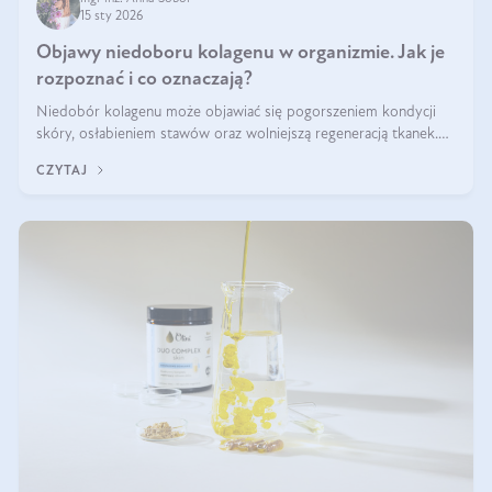
15 sty 2026
Objawy niedoboru kolagenu w organizmie. Jak je
rozpoznać i co oznaczają?
Niedobór kolagenu może objawiać się pogorszeniem kondycji
skóry, osłabieniem stawów oraz wolniejszą regeneracją tkanek.
Do najczęstszych sygnałów należą utrata jędrności i elastyczności
CZYTAJ
skóry, bóle stawów, łamliwość paznokci oraz osłabienie włosów.