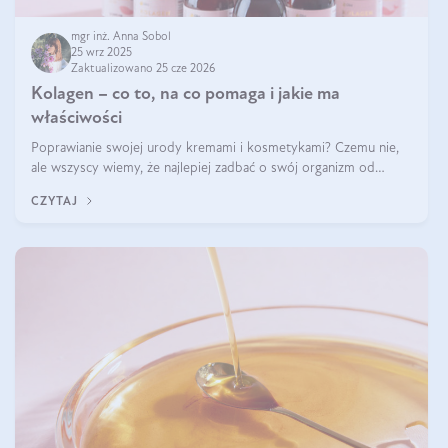
mgr inż. Anna Sobol
25 wrz 2025
Zaktualizowano 25 cze 2026
Kolagen – co to, na co pomaga i jakie ma
właściwości
Poprawianie swojej urody kremami i kosmetykami? Czemu nie,
ale wszyscy wiemy, że najlepiej zadbać o swój organizm od
wewnątrz — to solidna podstawa do tego, by nasz wygląd
CZYTAJ
zewnętrzny prezentował się zdrowo i atrakcyjnie. Stosowanie
wysokiej jakości suplem