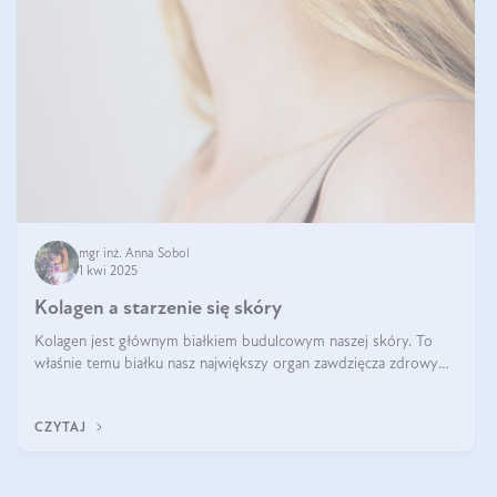
mgr inż. Anna Sobol
1 kwi 2025
Kolagen a starzenie się skóry
Kolagen jest głównym białkiem budulcowym naszej skóry. To
właśnie temu białku nasz największy organ zawdzięcza zdrowy
wygląd, odpowiednie nawilżenie i prawidłowe funkcjonowanie.tt
CZYTAJ