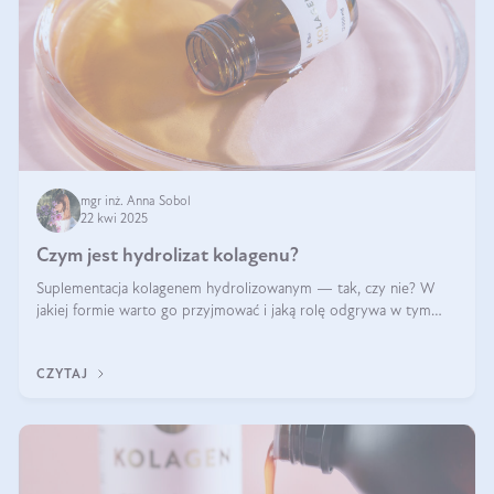
mgr inż. Anna Sobol
22 kwi 2025
Czym jest hydrolizat kolagenu?
Suplementacja kolagenem hydrolizowanym — tak, czy nie? W
jakiej formie warto go przyjmować i jaką rolę odgrywa w tym
wszystkim jego hydroliza czy liofilizacja?
CZYTAJ