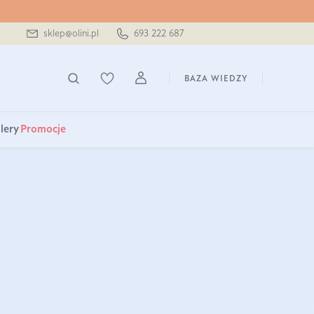
sklep@olini.pl
693 222 687
BAZA WIEDZY
lery
Promocje