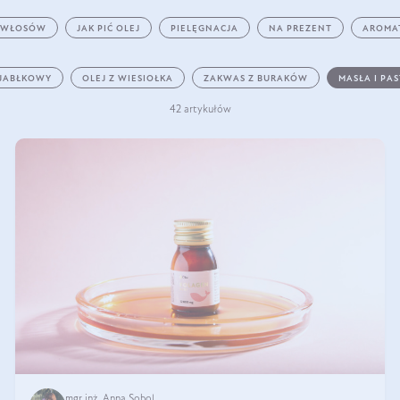
 WŁOSÓW
JAK PIĆ OLEJ
PIELĘGNACJA
NA PREZENT
AROMA
 JABŁKOWY
OLEJ Z WIESIOŁKA
ZAKWAS Z BURAKÓW
MASŁA I PA
42 artykułów
mgr inż. Anna Sobol