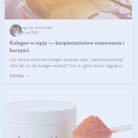
mgr inż. Anna Sobol
9 cze 2025
Kolagen w ciąży — bezpieczeństwo stosowania i
korzyści
Czy można stosować kolagen podczas ciąży i karmienia piersią?
Jeśli tak, to jaki kolagen wybrać? Czy w ogóle warto sięgnąć po
ten rodzaj suplementacji?
CZYTAJ