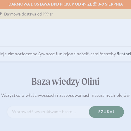
DARMOWA DOSTAWA DPD PICKUP OD 49 ZŁ 📦 3-9 SIERPNIA
Darmowa dostawa od 199 zł
leje zimnotłoczone
Żywność funkcjonalna
Self-care
Potrzeby
Bestsel
Baza wiedzy Olini
Wszystko o właściwościach i zastosowaniach naturalnych olejów
SZUKAJ