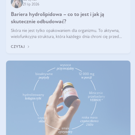
21 lip 2026
Bariera hydrolipidowa – co to jest i jak ją
skutecznie odbudować?
Skóra nie jest tylko opakowaniem dla organizmu. To aktywna,
wielofunkcyjna struktura, która każdego dnia chroni cię przed
utratą wody, wahaniami temperatury i czynnikami
CZYTAJ
środowiskowymi. Jednym z jej kluczowych elementów jest
bariera hydrolipidowa.