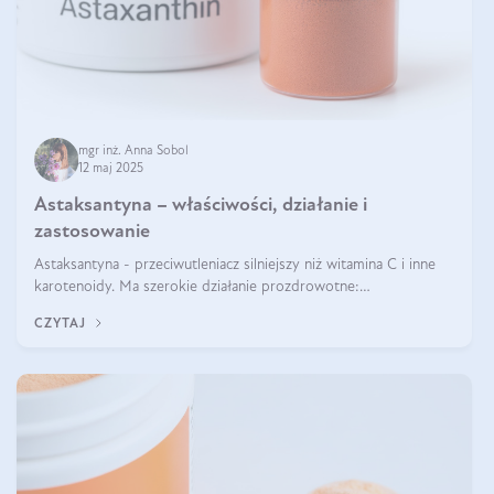
mgr inż. Anna Sobol
12 maj 2025
Astaksantyna – właściwości, działanie i
zastosowanie
Astaksantyna - przeciwutleniacz silniejszy niż witamina C i inne
karotenoidy. Ma szerokie działanie prozdrowotne:
przeciwzapalne, przeciwnowotworowe i immunomodulacyjne.
CZYTAJ