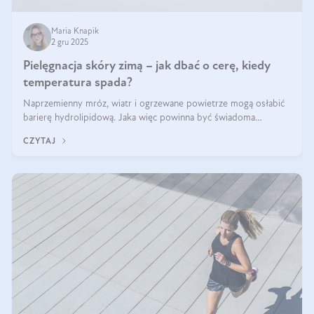
Maria Knapik
2 gru 2025
Pielęgnacja skóry zimą – jak dbać o cerę, kiedy
temperatura spada?
Naprzemienny mróz, wiatr i ogrzewane powietrze mogą osłabić
barierę hydrolipidową. Jaka więc powinna być świadoma
pielęgnacja w okresie chłodnych miesięcy?
CZYTAJ