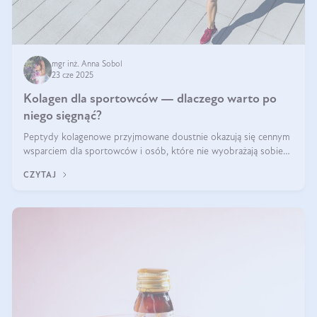
mgr inż. Anna Sobol
23 cze 2025
Kolagen dla sportowców — dlaczego warto po
niego sięgnąć?
Peptydy kolagenowe przyjmowane doustnie okazują się cennym
wsparciem dla sportowców i osób, które nie wyobrażają sobie
życia bez intensywnego ruchu.
CZYTAJ