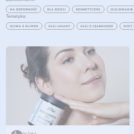
NA ODPORNOŚĆ
DLA DZIECI
KOSMETYCZNE
OLEJOWANIE
Tematyka:
OLIWA Z OLIWEK
OLEJ LNIANY
OLEJ Z CZARNUSZKI
OCET
Iza Sykut