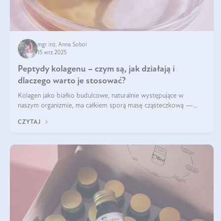
mgr inż. Anna Sobol
15 wrz 2025
Peptydy kolagenu – czym są, jak działają i
dlaczego warto je stosować?
Kolagen jako białko budulcowe, naturalnie występujące w
naszym organizmie, ma całkiem sporą masę cząsteczkową —
nawet do 300 kDa. Jeśli chcielibyśmy suplementować go w tej
CZYTAJ
formie, byłby trudno strawialny. Aby był lepiej przyswajalny i
bardziej biodostępny