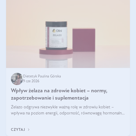
Dietetyk Paulina Górska
9 cze 2026
Wpływ żelaza na zdrowie kobiet – normy,
zapotrzebowanie i suplementacja
Żelazo odgrywa niezwykle ważną rolę w zdrowiu kobiet –
wpływa na poziom energii, odporność, równowagę hormonalną
i prawidłowy przebieg cyklu miesiączkowego oraz ciąży. Jego
niedobór może prowadzić m.in. do zmęczenia, bólów i
CZYTAJ
zawrotów głowy czy problemów z