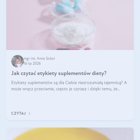
mgr inż. Anna Sobol
16 lip 2026
Jak czytać etykiety suplementów diety?
Etykiety suplementów są dla Ciebie niezrozumiałą tajemnicą? A
może wręcz przeciwnie, często je czytasz i dzięki temu, że
doskonale rozumiesz co jest na nich napisane, dokonujesz
najlepszych dla siebie decyzji zakupowych?
CZYTAJ