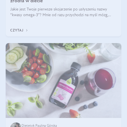
źródła w diecie
Jakie jest Twoje pierwsze skojarzenie po usłyszeniu nazwy
“kwasy omega-3”? Mnie od razu przychodzi na myśl mózg,
wsparcie układu nerwowego i zdrowie skóry. W tym artykule
skupimy się głównie na dwóch kwasach z tej rodziny: DHA oraz
CZYTAJ
EPA.
Dietetyk Paulina Górska