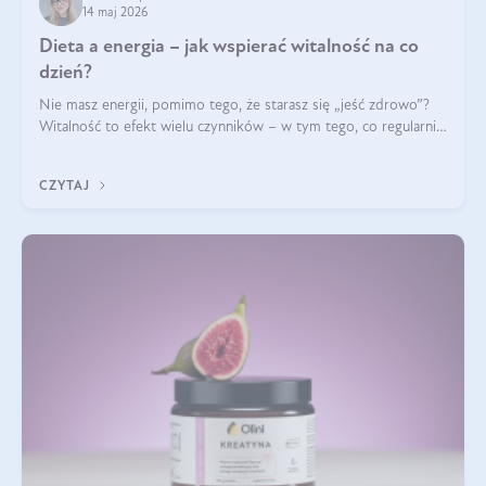
14 maj 2026
Dieta a energia – jak wspierać witalność na co
dzień?
Nie masz energii, pomimo tego, że starasz się „jeść zdrowo”?
Witalność to efekt wielu czynników – w tym tego, co regularnie
ląduje na talerzu. Zapotrzebowanie na składniki odżywcze różni
się w zależności od osoby
CZYTAJ