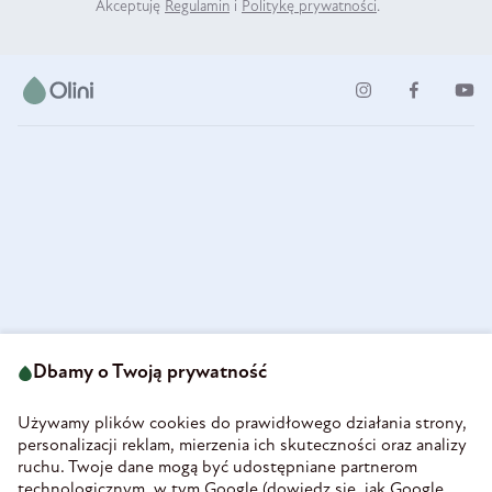
Akceptuję
Regulamin
i
Politykę prywatności
.
ul. Strzegomska 49
693 222 687
58-160 Świebodzice
Dbamy o Twoją prywatność
sklep@olini.pl
Polska
NIP 8860027066
Używamy plików cookies do prawidłowego działania strony,
REGON 890213034
personalizacji reklam, mierzenia ich skuteczności oraz analizy
ruchu. Twoje dane mogą być udostępniane partnerom
INFORMACJE
technologicznym, w tym Google (
dowiedz się, jak Google