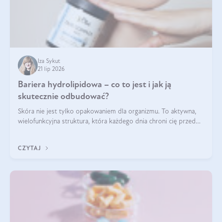
Iza Sykut
21 lip 2026
Bariera hydrolipidowa – co to jest i jak ją
skutecznie odbudować?
Skóra nie jest tylko opakowaniem dla organizmu. To aktywna,
wielofunkcyjna struktura, która każdego dnia chroni cię przed
utratą wody, wahaniami temperatury i czynnikami
środowiskowymi. Jednym z jej kluczowych elementów jest
CZYTAJ
bariera hydrolipidowa.