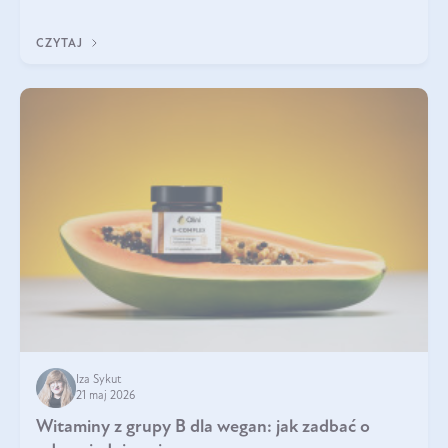
która sprawdza się najlepiej w praktyce. W tym artykule
przyglądamy się temu, jaka forma kreatyny jest najlepsza.
CZYTAJ
Iza Sykut
21 maj 2026
Witaminy z grupy B dla wegan: jak zadbać o