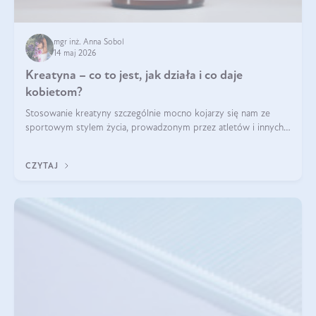
mgr inż. Anna Sobol
14 maj 2026
Kreatyna – co to jest, jak działa i co daje
kobietom?
Stosowanie kreatyny szczególnie mocno kojarzy się nam ze
sportowym stylem życia, prowadzonym przez atletów i innych
miłośników aktywności fizycznej. Nie bez powodu: faktycznie,
ten naturalny metabolit aminokwasów poprawia wydolność i
CZYTAJ
zwiększa masę