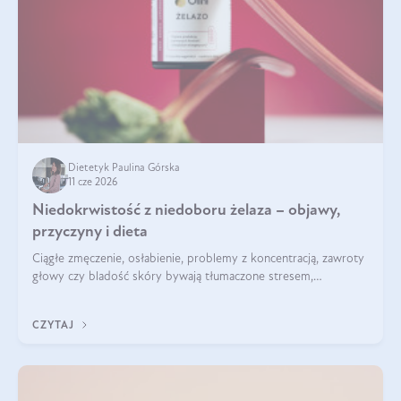
Dietetyk Paulina Górska
11 cze 2026
Niedokrwistość z niedoboru żelaza – objawy,
przyczyny i dieta
Ciągłe zmęczenie, osłabienie, problemy z koncentracją, zawroty
głowy czy bladość skóry bywają tłumaczone stresem,
przepracowaniem lub niedoborem snu. Tymczasem ich
przyczyną może być niedokrwistość z niedoboru żelaza.
CZYTAJ