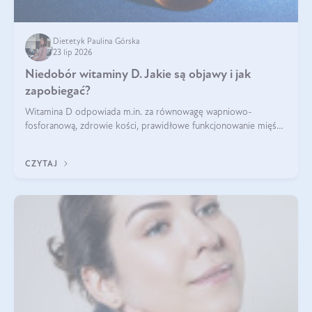
Dietetyk Paulina Górska
23 lip 2026
Niedobór witaminy D. Jakie są objawy i jak
zapobiegać?
Witamina D odpowiada m.in. za równowagę wapniowo-
fosforanową, zdrowie kości, prawidłowe funkcjonowanie mięśni
i wspieranie odporności. Mimo że organizm może ją wytwarzać
pod wpływem słońca, niedobór witaminy D pozostaje częstym
CZYTAJ
problemem.