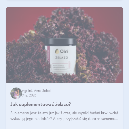
mgr inż. Anna Sobol
9 lip 2026
Jak suplementować żelazo?
Suplementujesz żelazo już jakiś czas, ale wyniki badań krwi wciąż
wskazują jego niedobór? A czy przyjrzałaś się dobrze samemu
sposobowi suplementacji tego mikroelementu? Dowiedz się, jak