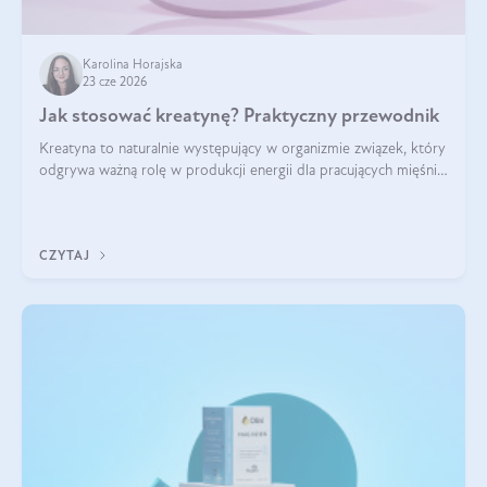
Karolina Horajska
23 cze 2026
Jak stosować kreatynę? Praktyczny przewodnik
Kreatyna to naturalnie występujący w organizmie związek, który
odgrywa ważną rolę w produkcji energii dla pracujących mięśni.
Choć przez lata kojarzono ją głównie ze sportami siłowymi, dziś
jest jednym z najlepiej przebadanych suplementów
stosowanych prze
CZYTAJ