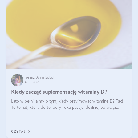
mgr inż. Anna Sobol
14 lip 2026
Kiedy zacząć suplementację witaminy D?
Lato w pełni, a my o tym, kiedy przyjmować witaminę D? Tak!
To temat, który do tej pory roku pasuje idealnie, bo wciąż
zdarza się, że suplementacja tej witaminy pozostawia
wątpliwości. Najczęstsze pytania dotyczą tego, ile trzeba być na
słońcu, aby witami
CZYTAJ