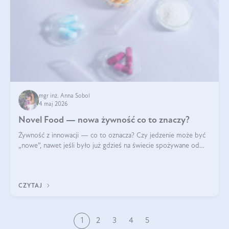
mgr inż. Anna Sobol
4 maj 2026
Novel Food — nowa żywność co to znaczy?
Żywność z innowacji — co to oznacza? Czy jedzenie może być
„nowe”, nawet jeśli było już gdzieś na świecie spożywane od
wieków? Czy w składnikach spożywczych mogą być obecne
jakieś nanomateriały? Dowiesz się tego z niniejszego artykułu:
poznasz definicję n
CZYTAJ
1
2
3
4
5