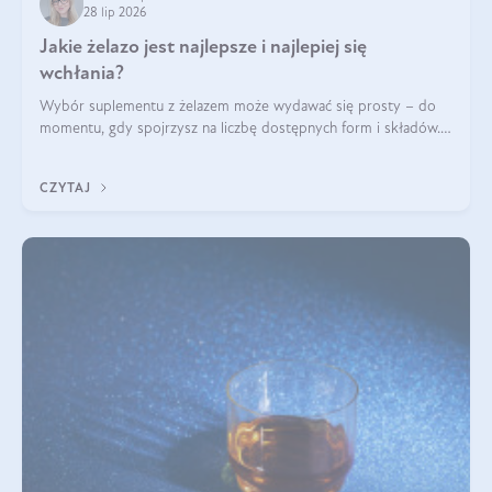
28 lip 2026
Jakie żelazo jest najlepsze i najlepiej się
wchłania?
Wybór suplementu z żelazem może wydawać się prosty – do
momentu, gdy spojrzysz na liczbę dostępnych form i składów.
Lepszy będzie bisglicynian, czy siarczan? Co wpływa na
wchłanianie żelaza i jakie dodatkowe składniki powinien
CZYTAJ
zawierać suplement?