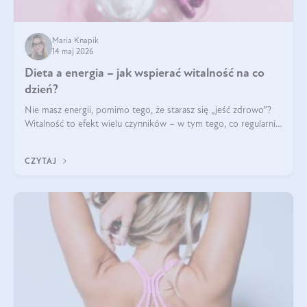
Maria Knapik
14 maj 2026
Dieta a energia – jak wspierać witalność na co
dzień?
Nie masz energii, pomimo tego, że starasz się „jeść zdrowo”?
Witalność to efekt wielu czynników – w tym tego, co regularnie
ląduje na talerzu. Zapotrzebowanie na składniki odżywcze różni
się w zależności od osoby
CZYTAJ