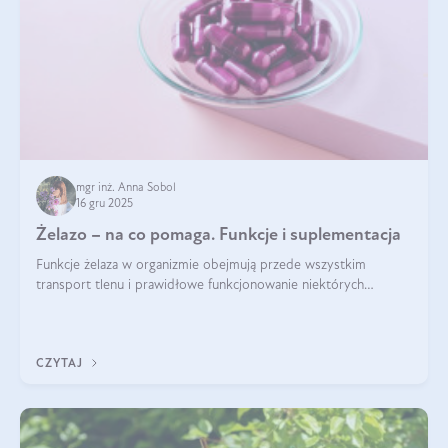
mgr inż. Anna Sobol
16 gru 2025
Żelazo – na co pomaga. Funkcje i suplementacja
Funkcje żelaza w organizmie obejmują przede wszystkim
transport tlenu i prawidłowe funkcjonowanie niektórych
enzymów. Żelazo odpowiada też za działanie układu
immunologicznego i nerwowego, szczególnie na wczesnym
etapie życia.
CZYTAJ