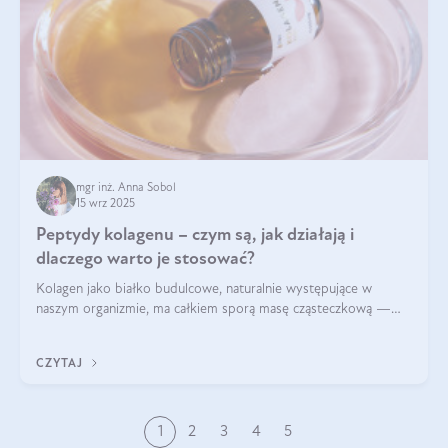
mgr inż. Anna Sobol
15 wrz 2025
Peptydy kolagenu – czym są, jak działają i
dlaczego warto je stosować?
Kolagen jako białko budulcowe, naturalnie występujące w
naszym organizmie, ma całkiem sporą masę cząsteczkową —
nawet do 300 kDa. Jeśli chcielibyśmy suplementować go w tej
formie, byłby trudno strawialny. Aby był lepiej przyswajalny i
CZYTAJ
bardziej biodostępny
1
2
3
4
5