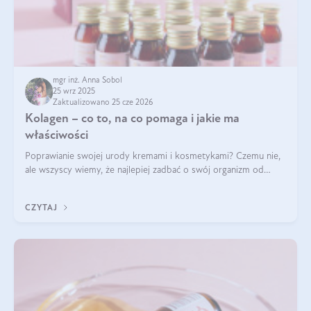
mgr inż. Anna Sobol
25 wrz 2025
Zaktualizowano 25 cze 2026
Kolagen – co to, na co pomaga i jakie ma
właściwości
Poprawianie swojej urody kremami i kosmetykami? Czemu nie,
ale wszyscy wiemy, że najlepiej zadbać o swój organizm od
wewnątrz — to solidna podstawa do tego, by nasz wygląd
zewnętrzny prezentował się zdrowo i atrakcyjnie. Stosowanie
CZYTAJ
wysokiej jakości suplem