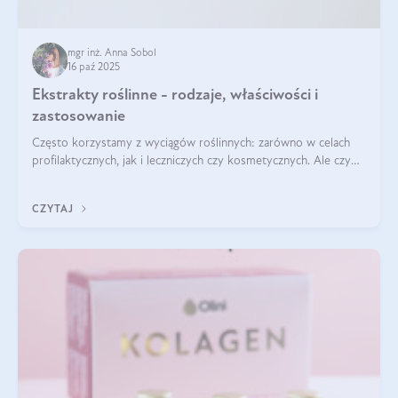
mgr inż. Anna Sobol
16 paź 2025
Ekstrakty roślinne - rodzaje, właściwości i
zastosowanie
Często korzystamy z wyciągów roślinnych: zarówno w celach
profilaktycznych, jak i leczniczych czy kosmetycznych. Ale czy
zastanawialiście się, na czym polega cały proces wydobywania
tych substancji z roślin?
CZYTAJ