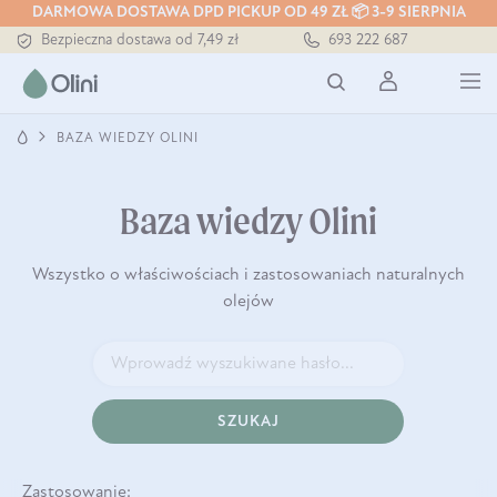
Tłoczony zawsze na zimno
DARMOWA DOSTAWA DPD PICKUP OD 49 ZŁ 📦 3-9 SIERPNIA
Bezpieczna dostawa od 7,49 zł
693 222 687
Darmowa dostawa od 199 zł
Tłoczony zawsze na zimno
BAZA WIEDZY OLINI
Baza wiedzy Olini
Wszystko o właściwościach i zastosowaniach naturalnych
olejów
SZUKAJ
Zastosowanie: