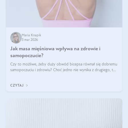
Maria Knapik
3 mar 2026
Jak masa mięśniowa wpływa na zdrowie i
samopoczucie?
Czy to możliwe, żeby duży obwód bicepsa równał się dobremu
samopoczuciu i zdrowiu? Choć jedno nie wynika z drugiego, to
jest między nimi powiązanie – masa mięśniowa może znacznie
poprawić jakość życia. W jaki sposób? W tym wpisie wszystko
CZYTAJ
wyjaśnimy.