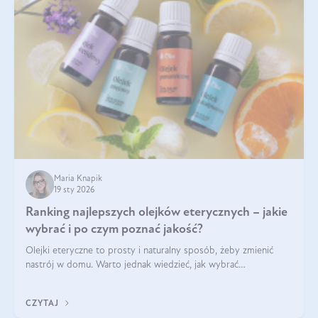
Maria Knapik
19 sty 2026
Ranking najlepszych olejków eterycznych – jakie
wybrać i po czym poznać jakość?
Olejki eteryczne to prosty i naturalny sposób, żeby zmienić
nastrój w domu. Warto jednak wiedzieć, jak wybrać
odpowiednie produkty. Po czym poznać, że są one dobrej
jakości? Jakie olejki eteryczne są najlepsze? Poznaj najważniejsze
CZYTAJ
kryteria wyboru!