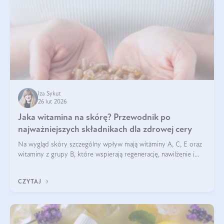
Iza Sykut
26 lut 2026
Jaka witamina na skórę? Przewodnik po
najważniejszych składnikach dla zdrowej cery
Na wygląd skóry szczególny wpływ mają witaminy A, C, E oraz
witaminy z grupy B, które wspierają regenerację, nawilżenie i
ochronę przed stresem oksydacyjnym. Odpowiednia podaż
tych witamin wspiera elastyczność skóry i jej naturalny blask.
CZYTAJ