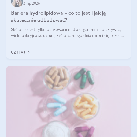
21 lip 2026
Bariera hydrolipidowa – co to jest i jak ją
skutecznie odbudować?
Skóra nie jest tylko opakowaniem dla organizmu. To aktywna,
wielofunkcyjna struktura, która każdego dnia chroni cię przed
utratą wody, wahaniami temperatury i czynnikami
środowiskowymi. Jednym z jej kluczowych elementów jest
CZYTAJ
bariera hydrolipidowa.