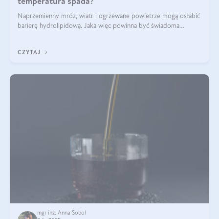
temperatura spada?
Naprzemienny mróz, wiatr i ogrzewane powietrze mogą osłabić
barierę hydrolipidową. Jaka więc powinna być świadoma
pielęgnacja w okresie chłodnych miesięcy?
CZYTAJ
mgr inż. Anna Sobol