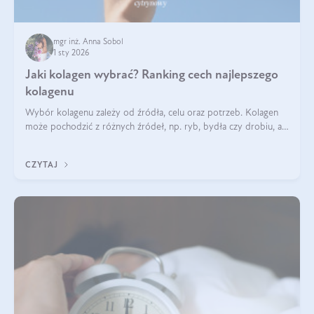
mgr inż. Anna Sobol
1 sty 2026
Jaki kolagen wybrać? Ranking cech najlepszego
kolagenu
Wybór kolagenu zależy od źródła, celu oraz potrzeb. Kolagen
może pochodzić z różnych źródeł, np. ryb, bydła czy drobiu, a
każdy typ ma swoje unikatowe właściwości. Dla skóry najlepiej
sprawdza się kolagen rybi, a dla wspierania stawów — kolagen
CZYTAJ
bydlęcy.