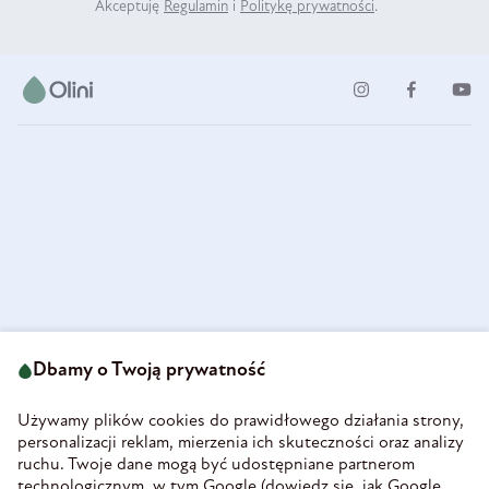
Akceptuję
Regulamin
i
Politykę prywatności
.
ul. Strzegomska 49
693 222 687
58-160 Świebodzice
Dbamy o Twoją prywatność
sklep@olini.pl
Polska
NIP 8860027066
Używamy plików cookies do prawidłowego działania strony,
REGON 890213034
personalizacji reklam, mierzenia ich skuteczności oraz analizy
ruchu. Twoje dane mogą być udostępniane partnerom
INFORMACJE
technologicznym, w tym Google (
dowiedz się, jak Google