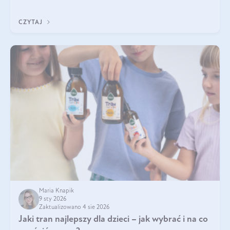
Do najczęstszych sygnałów należą utrata jędrności i
elastyczności skóry, bóle stawów, łamliwość paznokci oraz
CZYTAJ
osłabienie włosów.
Maria Knapik
9 sty 2026
Zaktualizowano 4 sie 2026
Jaki tran najlepszy dla dzieci – jak wybrać i na co