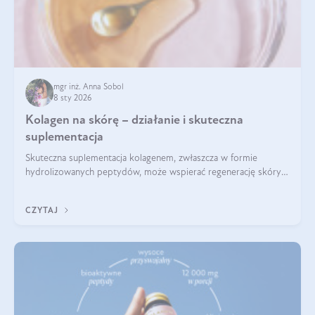
mgr inż. Anna Sobol
8 sty 2026
Kolagen na skórę – działanie i skuteczna
suplementacja
Skuteczna suplementacja kolagenem, zwłaszcza w formie
hydrolizowanych peptydów, może wspierać regenerację skóry i
poprawiać jej wygląd, jeśli jest połączona z odpowiednią dietą i
regularnością stosowania.
CZYTAJ