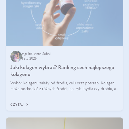
mgr inż. Anna Sobol
1 sty 2026
Jaki kolagen wybrać? Ranking cech najlepszego
kolagenu
Wybór kolagenu zależy od źródła, celu oraz potrzeb. Kolagen
może pochodzić z różnych źródeł, np. ryb, bydła czy drobiu, a
każdy typ ma swoje unikatowe właściwości. Dla skóry najlepiej
sprawdza się kolagen rybi, a dla wspierania stawów — kolagen
CZYTAJ
bydlęcy.