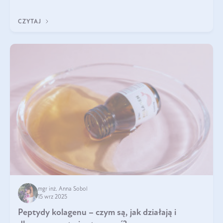
wewnątrz — to solidna podstawa do tego, by nasz wygląd
zewnętrzny prezentował się zdrowo i atrakcyjnie. Stosowanie
CZYTAJ
wysokiej jakości suplem
mgr inż. Anna Sobol
15 wrz 2025
Peptydy kolagenu – czym są, jak działają i