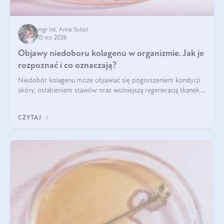
mgr inż. Anna Sobol
15 sty 2026
Objawy niedoboru kolagenu w organizmie. Jak je
rozpoznać i co oznaczają?
Niedobór kolagenu może objawiać się pogorszeniem kondycji
skóry, osłabieniem stawów oraz wolniejszą regeneracją tkanek.
Do najczęstszych sygnałów należą utrata jędrności i
elastyczności skóry, bóle stawów, łamliwość paznokci oraz
CZYTAJ
osłabienie włosów.