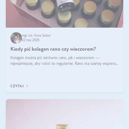
mgr inż. Anna Sobol
22 maj 2025
Kiedy pić kolagen rano czy wieczorem?
Kolagen można pić zarówno rano, jak i wieczorem —
najważniejsze, aby robić to regularnie. Rano ma szansę wspierać
energię i metabolizm, a wieczorem regenerację organizmu
podczas snu.
CZYTAJ