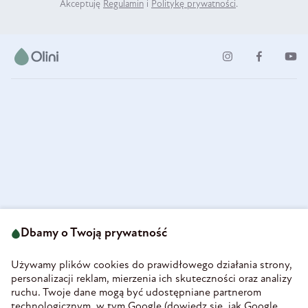
Akceptuję
Regulamin
i
Politykę prywatności
.
ul. Strzegomska 49
693 222 687
58-160 Świebodzice
Dbamy o Twoją prywatność
sklep@olini.pl
Polska
NIP 8860027066
Używamy plików cookies do prawidłowego działania strony,
REGON 890213034
personalizacji reklam, mierzenia ich skuteczności oraz analizy
ruchu. Twoje dane mogą być udostępniane partnerom
INFORMACJE
technologicznym, w tym Google (
dowiedz się, jak Google