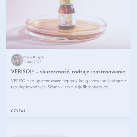
Maria Knapik
19 maj 2025
VERISOL® – skuteczność, rodzaje i zastosowanie
VERISOL® to opatentowane peptydy kolagenowe pochodzące z
ryb ciepłowodnych. Składniki stymulują fibroblasty do
produkcji kolagenu i elastyny w skórze. Kolagen VERISOL®
zapewnia wysoką biodostępność i umożliwia skuteczne dotarcie
do komórek skóry.
CZYTAJ