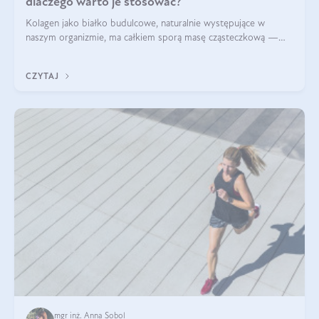
dlaczego warto je stosować?
Kolagen jako białko budulcowe, naturalnie występujące w
naszym organizmie, ma całkiem sporą masę cząsteczkową —
nawet do 300 kDa. Jeśli chcielibyśmy suplementować go w tej
formie, byłby trudno strawialny. Aby był lepiej przyswajalny i
CZYTAJ
bardziej biodostępny
mgr inż. Anna Sobol