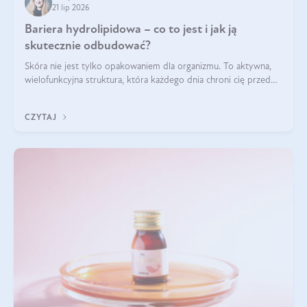
21 lip 2026
Bariera hydrolipidowa – co to jest i jak ją
skutecznie odbudować?
Skóra nie jest tylko opakowaniem dla organizmu. To aktywna,
wielofunkcyjna struktura, która każdego dnia chroni cię przed
utratą wody, wahaniami temperatury i czynnikami
środowiskowymi. Jednym z jej kluczowych elementów jest
CZYTAJ
bariera hydrolipidowa.