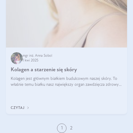
mgr inż. Anna Sobol
1 kwi 2025
Kolagen a starzenie się skóry
Kolagen jest głównym białkiem budulcowym naszej skóry. To
właśnie temu białku nasz największy organ zawdzięcza zdrowy
wygląd, odpowiednie nawilżenie i prawidłowe funkcjonowanie.tt
CZYTAJ
1
2